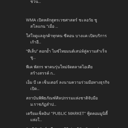
ชวน...
WMA เปิดหลักสูตรเวชศาสตร์ ชะลอวัย ชู
สโลแกน “เมื่อ ...
ใส่ใจดูแลลูกค้าทุกคน ซีคอน บางแค เปิดบริการ
เก้าอี...
“ทีเส็บ” ตอกย้ำ ไมซ์ไทยมนต์เสน่ห์สู่ความสำเร็จ
ชู...
พีเค พัสกร พาคนรุ่นใหม่จัดตลาดไอเดีย
สร้างสรรค์ ก...
เอ็ม บี เค เซ็นเตอร์ ลงนามความร่วมมือทางธุรกิจ
เปิด...
สถาบันพิพิธภัณฑ์ศิลปกรรมแห่งชาติจับมือ
ม.ราชภัฏลำป...
เตรียมเช็คอิน! “PUBLIC MARKET” ฟู้ดคอมมูนิตี้
แห่งใ...