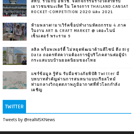
สทป. ร่วมกับ อพวช. จัดกิจกรรมรางวัลสำหรับ
เยาวชนชนะเลิศ ใน โครงการ THAILAND CANSAT
ROCKET-COMPETITION 2020 และ 2021
ห้ามพลาด!!มาเวิร์คช็อปทำงานหัตถกรรม 4 ภาค
ในงาน ART & CRAFT MARKET @ เดอะไนน์
เซ็นเตอร์ พระราม 9
ลลิล พร็อพเพอร์ตี้ ไม่หยุดพัฒนาด้านดีไซน์ ดึง Big
Data ถอดรหัสความต้องการผู้บริโภคสานต่อผู้นำ
กระแสแบบบ้านยอดนิยมของไทย
แชร์ข้อมูล รู้ทัน รับมือช่วงภัยพิบัติ Twitter มี
บทบาทสำคัญผ่านการสนทนาแบบเรียลไทม์
ท่ามกลางวิกฤตสภาพภูมิอากาศที่ทั่วโลกกำลัง
เผชิญ
TWITTER
Tweets by @realMSKNews