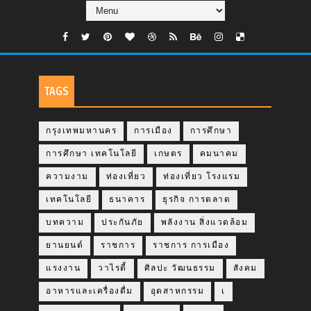
TAGS
กรุงเทพมหานคร
การเมือง
การศึกษา
การศึกษา เทคโนโลยี
เกษตร
คมนาคม
ความงาม
ท่องเที่ยว
ท่องเที่ยว โรงแรม
เทคโนโลยี
ธนาคาร
ธุรกิจ การตลาด
บทความ
ประกันภัย
พลังงาน สิ่งแวดล้อม
ยานยนต์
ราชการ
ราชการ การเมือง
แรงงาน
วาไรตี้
ศิลปะ วัฒนธรรม
สังคม
อาหารและเครื่องดื่ม
อุตสาหกรรม
เ