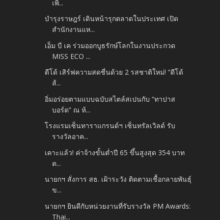
เพิ่...
บำรุงราษฎร์ เดินหน้ารุกตลาดในประเทศ เปิด
สำนักงานแห...
เอ็ม บี เค ร่วมออกบูธรักษ์โลกในงานประกวด
MISS ECO ...
ดีโด้ เสิร์ฟความสดชื่นด้วย 2 รสชาติใหม่! “ดีโด้
ส้...
อิ่มอร่อยตามแบบฉบับสไตล์สเปนกับ “ทาปาส
บอร์ด” ณ ห้...
โรงแรมเซ็นทาราแกรนด์ฯ เซ็นทรัลเวิลด์ รับ
รางวัลอาค...
เคาะแล้ว! ค่าจ้างขั้นต่ำปี 65 ขึ้นสูงสุด 354 บาท
ต...
นายกฯ สั่งการ สธ. เฝ้าระวัง ติดตามเชื้อกลายพันธุ์
ข...
นายกฯ ยินดีกับหน่วยงานที่รับรางวัล PM Awards:
Thai...