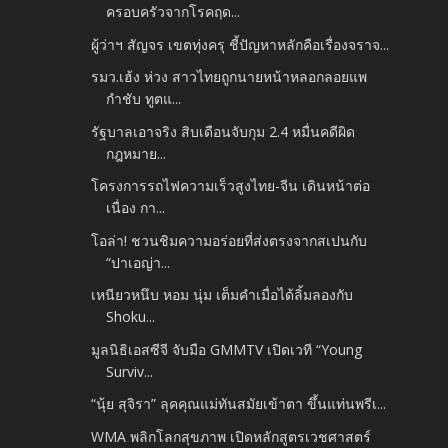
ครอบครัวจากโรคฤด...
ผู้ว่าฯ สัญจร เขตทุ่งครุ ชี้ปัญหาหลักคือเรื่องจราจ...
รมว.เฮ้ง ห่วง สาวไทยถูกนายหน้าหลอกลอยแพ
กำชับ ทูตแ...
รัฐบาลเอาจริง สิบเดือนจับกุม 2.4 หมื่นคดีผิด
กฎหมาย...
โครงการรถไฟความเร็วสูงไทย-จีน เดินหน้าต่อ
เนื่อง กา...
โอล่า! ชวนชิมความอร่อยที่ส่งตรงจากสเปนกับ
“ปาเอญ่า...
เหนียวหนึบ หอม นุ่ม เต็มคำเมื่อได้ลิ้มลองกับ
Shoku...
มูลนิธิเอสซีจี จับมือ GMMTV เปิดเวที “Young
Surviv...
“นุ้ย สุจิรา” ลุคคุณแม่ทันสมัยเข้าตา ขึ้นแท่นพรีเ...
WMA พลิกโลกสุขภาพ เปิดหลักสูตรเวชศาสตร์