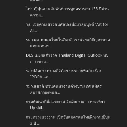
ไทย-ญี่ปุ่นสานสัมพันธ์การทูตครบรอบ 135 ปีผ่าน
ความเ...
วธ. เปิดค่ายเยาวชนศิลปะเพื่อมวลมนุษย์ “Art for
All...
รมว.พม. พบคนไทยในอิตาลี เร่งช่วยแก้ปัญหาขาด
แคลนคนท...
DES เผยผลสำรวจ Thailand Digital Outlook พบ
การเข้าถ...
รองปลัดกระทรวงดิจิทัลฯ บรรยายพิเศษ เรื่อง
“PDPA แล...
รมว.สุชาติ ชวนคนหางานต่างประเทศ สมัคร
สมาชิกกองทุนช...
กรมพัฒนาฝีมือแรงงาน จับมือกรมการท่องเที่ยว
Up skil...
กระทรวงแรงงาน เปิดรับสมัครคนไทยฝึกงานญี่ปุ่น
3 ปี ...