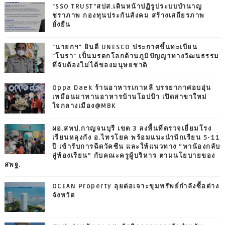
"SSO TRUST"สปส.เดินหน้าปฏิรูประบบบำนาญ
ชราภาพ กองทุนประกันสังคม สร้างเสถียรภาพ
ยั่งยืน
"นายกฯ" ยินดี UNESCO ประกาศขึ้นทะเบียน
"โนรา" เป็นมรดกโลกด้านภูมิปัญญาทางวัฒนธรรม
ที่จับต้องไม่ได้ของมนุษยชาติ
Oppa Daek ร้านอาหารเกาหลี บรรยากาศอบอุ่น
เหมือนมาทานอาหารบ้านโอปป้า เปิดสาขาใหม่
ใจกลางเมือง@MBK
ผอ.สพป.กาญจนบุรี เขต 3 ลงพื้นที่ตรวจเยี่ยมโรง
เรียนหลุงกัง อ.ไทรโยค พร้อมแนะนำนักเรียน 5-11
ปี เข้ารับการฉีดวัคซีน และให้แนวทาง “พาน้องกลับ
สู่ห้องเรียน” กับคณะครูผู้บริหาร ตามนโยบายของ
สพฐ.
OCEAN Property ลุยต่อเจาะขุมทรัพย์กำลังซื้อต่าง
จังหวัด