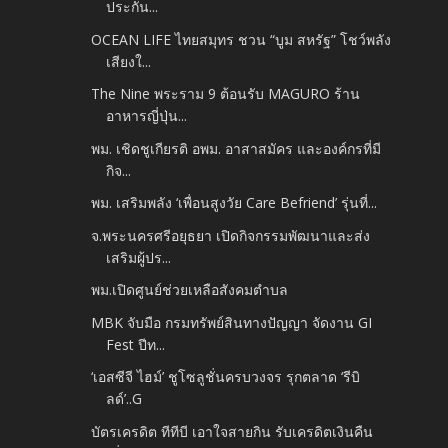
ประกัน...
OCEAN LIFE ไทยสมุทร ชวน “บูม สหรัฐ” โชว์พลัง
เสียงใ...
The Nine พระราม 9 ต้อนรับ MAGURO ร้าน
อาหารญี่ปุ่น...
พม. เชิดชูเกียรติ อพม. อาสาสมัคร และองค์กรที่มี
กิจ...
พม. เสริมพลัง ‘เพื่อนสูงวัย Care Befriend’ รุ่นที่...
จ.พระนครศรีอยุธยา เปิดกิจกรรมพัฒนาและส่ง
เสริมผู้ปร...
พม.เปิดศูนย์ช่วยเหลือสังคมตำบล
MBK จับมือ กรมทรัพย์สินทางปัญญา จัดงาน GI
Fest ปีท...
‘เอสซีจี ไฮม์’ ชูโซลูชั่นครบวงจร รุกตลาด ‘รีบิ
ลด์’..G
บัตรเครดิต ทีทีบี เอาใจสายกิน รับเครดิตเงินคืน