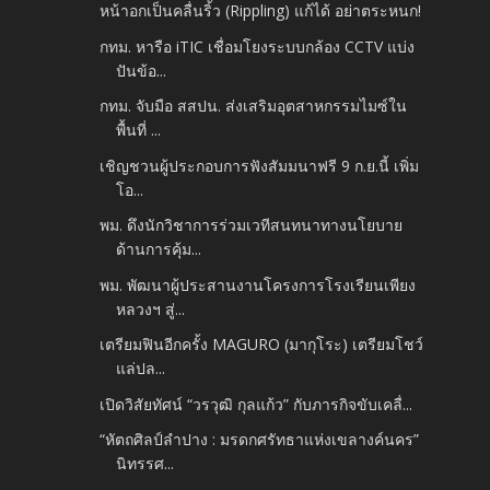
หน้าอกเป็นคลื่นริ้ว (Rippling) แก้ได้ อย่าตระหนก!
กทม. หารือ iTIC เชื่อมโยงระบบกล้อง CCTV แบ่ง
ปันข้อ...
กทม. จับมือ สสปน. ส่งเสริมอุตสาหกรรมไมซ์ใน
พื้นที่ ...
เชิญชวนผู้ประกอบการฟังสัมมนาฟรี 9 ก.ย.นี้ เพิ่ม
โอ...
พม. ดึงนักวิชาการร่วมเวทีสนทนาทางนโยบาย
ด้านการคุ้ม...
พม. พัฒนาผู้ประสานงานโครงการโรงเรียนเพียง
หลวงฯ สู่...
เตรียมฟินอีกครั้ง MAGURO (มากุโระ) เตรียมโชว์
แล่ปล...
เปิดวิสัยทัศน์ “วรวุฒิ กุลแก้ว” กับภารกิจขับเคลื่...
“หัตถศิลป์ลำปาง : มรดกศรัทธาแห่งเขลางค์นคร”
นิทรรศ...