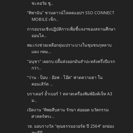
ชะลอวัย ชู...
“ทิพานัน” ชวนดาวน์โหลดแอปฯ SSO CONNECT
MOBILE เช็ก...
การอบรมเชิงปฏิบัติการเพื่อชี้แจงฯของสถานศึกษา
ออนไล...
พม.เร่งช่วยเหลือกลุ่มเปราะบางในชุมชนกุหลาบ
แดง กทม....
"อนุชา" เผยรบ.ปลื้มส่งออกมันสำปะหลังครึ่งปีแรก
กว่า...
“ว่าน - ป็อบ - อ๊อฟ - โอ๊ต” ฟาดความฮา ใน
คอนเสิร์ต ...
บราเดอร์ ย้ำเบอร์ 1 ตลาดเครื่องพิมพ์อิงค์เจ็ท A3
ม...
เปิดงาน “ทิพยสืบสาน รักษา ต่อยอด นวัตกรรม
ศาสตร์พระ...
วธ. มอบรางวัล “คุณธรรมอวอร์ด ปี 2564” ยกย่อง
คนดีมี...