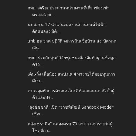
กทม. เตรียมประสานหน่วยงานที่เกี่ยวข้องเข้า
ตรวจสอบเ...
นบส. รุ่น 17 นำเสนอผลงานยานยนต์ไฟฟ้า
ดัดแปลง : มิติ...
tmb ธนชาต ปฏิวัติวงการสินเชื่อบ้าน ส่ง ‘บัตรกด
เงิน...
กทม. ร่วมกับศูนย์วิจัยชุมชนเมืองจัดทำฐานข้อมูล
ครัว...
เดิน-วิ่ง เพื่อน้อง สพป.นศ.4 หารายได้มอบทุนการ
ศึกษ...
ตรวจจุดทำการค้าถนนไกรสีห์และถนนตานี ย้ำผู้
ค้าและปร...
"ลุงชัชชาติ"เปิด “ราชพิพัฒน์ Sandbox Model”
เชื่อเ...
คลังเซรามิค” ฉลองครบ 70 สาขา แจกรางวัลผู้
โชคดีกว่...