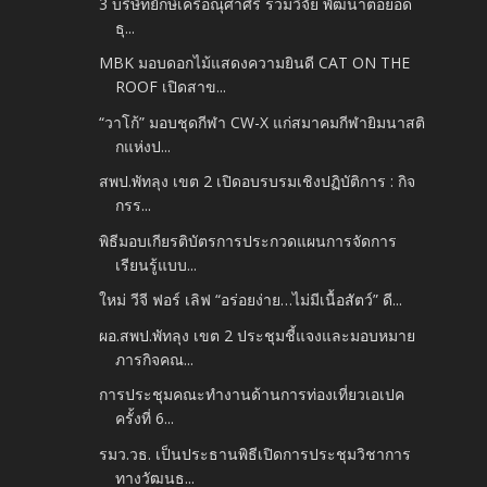
3 บริษัทยักษ์เครือณุศาศิริ ร่วมวิจัย พัฒนาต่อยอด
ธุ...
MBK มอบดอกไม้แสดงความยินดี CAT ON THE
ROOF เปิดสาข...
“วาโก้” มอบชุดกีฬา CW-X แก่สมาคมกีฬายิมนาสติ
กแห่งป...
สพป.พัทลุง เขต 2 เปิดอบรบรมเชิงปฏิบัติการ : กิจ
กรร...
พิธีมอบเกียรติบัตรการประกวดแผนการจัดการ
เรียนรู้แบบ...
ใหม่ วีจี ฟอร์ เลิฟ “อร่อยง่าย…ไม่มีเนื้อสัตว์” ดี...
ผอ.สพป.พัทลุง เขต 2 ประชุมชี้แจงและมอบหมาย
ภารกิจคณ...
การประชุมคณะทำงานด้านการท่องเที่ยวเอเปค
ครั้งที่ 6...
รมว.วธ. เป็นประธานพิธีเปิดการประชุมวิชาการ
ทางวัฒนธ...