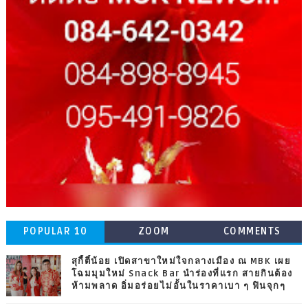
POPULAR 10
ZOOM
COMMENTS
สุกี้ตี๋น้อย เปิดสาขาใหม่ใจกลางเมือง ณ MBK เผย
โฉมมุมใหม่ Snack Bar นำร่องที่แรก สายกินต้อง
ห้ามพลาด อิ่มอร่อยไม่อั้นในราคาเบา ๆ ฟินจุกๆ