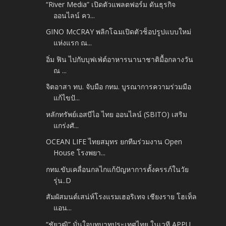
“River Media” เปิดตัวแพลตฟอร์ม ดันธุรกิจ
ออนไลน์ คว...
GINO McCRAY พลิกโฉมเปิดตัวช็อปรูปแบบใหม่
แห่งแรก ณ...
อิ่ม ฟิน ไปกับบุฟเฟ่ต์อาหารนานาชาติมื้อกลางวัน
ณ ...
จิตอาสา ทบ. จับมือ กทม. บูรณาการความร่วมมือ
แก้ไขปั...
หลักทรัพย์เอสบีไอ ไทย ออนไลน์ (SBITO) เสริม
แกร่งศั...
OCEAN LIFE ไทยสมุทร ยกทีมร่วมงาน Open
House โรงพยา...
กทม.ขับเคลื่อนกลไกแก้ปัญหาการตั้งครรภ์ในวัย
รุ่น..D
สัมผัสมนต์เสน่ห์โรงแรมเฮอริเทจ เชียงราย โฮเท็ล
แอน...
“ชัยวุฒิ” มั่นใจบทบาทประเทศไทย ในเวที APPU