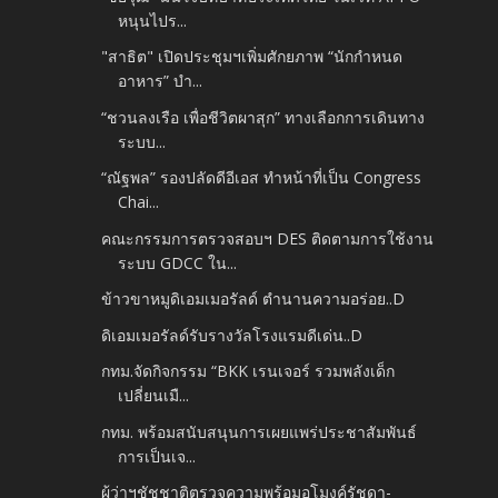
หนุนไปร...
"สาธิต" เปิดประชุมฯเพิ่มศักยภาพ “นักกำหนด
อาหาร” บำ...
“ชวนลงเรือ เพื่อชีวิตผาสุก” ทางเลือกการเดินทาง
ระบบ...
“ณัฐพล” รองปลัดดีอีเอส ทำหน้าที่เป็น Congress
Chai...
คณะกรรมการตรวจสอบฯ DES ติดตามการใช้งาน
ระบบ GDCC ใน...
ข้าวขาหมูดิเอมเมอรัลด์ ตำนานความอร่อย..D
ดิเอมเมอรัลด์รับรางวัลโรงแรมดีเด่น..D
กทม.จัดกิจกรรม “BKK เรนเจอร์ รวมพลังเด็ก
เปลี่ยนเมื...
กทม. พร้อมสนับสนุนการเผยแพร่ประชาสัมพันธ์
การเป็นเจ...
ผู้ว่าฯชัชชาติตรวจความพร้อมอุโมงค์รัชดา-