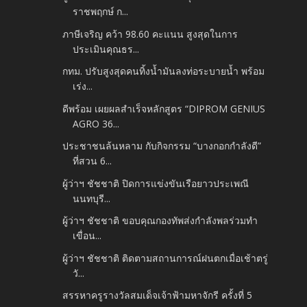
ราชพฤกษ์ ก...
ภาษีเจริญ คว้า 98.60 คะแนน สูงสุดในการ
ประเมินคุณธร...
กทม. ปรับสูงสุดคนทิ้งน้ำมันลงท่อระบายน้ำ พร้อม
เร่ง...
ดีพร้อม เผยผลสำเร็จหลักสูตร “DIPROM GENIUS
AGRO 36...
ประชาชนล้นหลาม กับกิจกรรม “บางกอกกำลังดี”
ที่สวน 6...
ผู้ว่าฯ ชัชชาติ ปิดการแข่งขันเรือยาวประเพณี
นนทบุรี...
ผู้ว่าฯ ชัชชาติ ขอบคุณกองทัพส่งกำลังพลร่วมทำ
เขื่อน...
ผู้ว่าฯ ชัชชาติ ติดตามสถานการณ์ฝนตกเมื่อเช้าตรู่
วั...
สรรหาครูรางวัลสมเด็จเจ้าฟ้ามหาจักรี ครั้งที่ 5