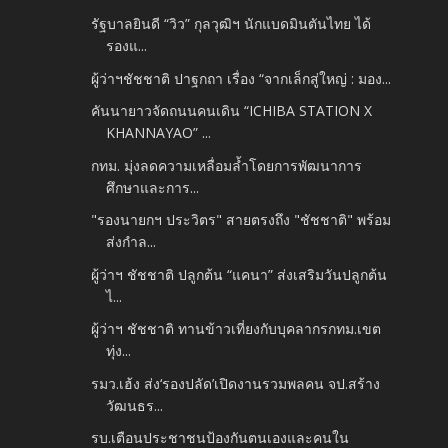
รัฐบาลยินดี “วิว” กุลวุฒิฯ นักแบดมินตันไทย ได้
รองแ...
ผู้ว่าฯชัชชาติ ปาฐกถา เรื่อง “จากเล็กสู่ใหญ่ : มอง...
คันนายาวจัดถนนคนเดิน “ICHIBA STATION X
KHANNAYAO” ...
กทม. มุ่งลดความเหลื่อมล้ำโดยการพัฒนาการ
ศึกษาและการ...
"รองนายกฯ ประวิตร" สายตรงถึง "ชัชชาติ" พร้อม
ส่งกำล...
ผู้ว่าฯ ชัชชาติ ปลูกต้น “แคนา” ส่งเสริมวันปลูกต้น
ไ...
ผู้ว่าฯ ชัชชาติ ทานข้าวเที่ยงกับบุคลากรกทม.เขต
ทุ่ง...
รมว.เฮ้ง ส่ง‘รองปลัด’เปิดงานรวมพลคน จป.สร้าง
วัฒนธร...
รบ.เตือนประชาชนป้องกันตนเองและคนใน