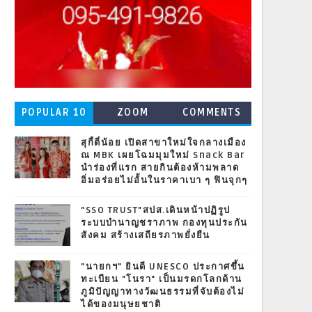
POPULAR 10
ZOOM
COMMENTS
สุกี้ตี๋น้อย เปิดสาขาใหม่ใจกลางเมือง
ณ MBK เผยโฉมมุมใหม่ Snack Bar
นำร่องที่แรก สายกินต้องห้ามพลาด
อิ่มอร่อยไม่อั้นในราคาเบา ๆ ฟินจุกๆ
"SSO TRUST"สปส.เดินหน้าปฏิรูป
ระบบบำนาญชราภาพ กองทุนประกัน
สังคม สร้างเสถียรภาพยั่งยืน
"นายกฯ" ยินดี UNESCO ประกาศขึ้น
ทะเบียน "โนรา" เป็นมรดกโลกด้าน
ภูมิปัญญาทางวัฒนธรรมที่จับต้องไม่
ได้ของมนุษยชาติ