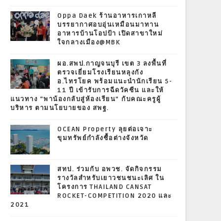
Oppa Daek ร้านอาหารเกาหลี
บรรยากาศอบอุ่นเหมือนมาทาน
อาหารบ้านโอปป้า เปิดสาขาใหม่
ใจกลางเมือง@MBK
ผอ.สพป.กาญจนบุรี เขต 3 ลงพื้นที่
ตรวจเยี่ยมโรงเรียนหลุงกัง
อ.ไทรโยค พร้อมแนะนำนักเรียน 5-
11 ปี เข้ารับการฉีดวัคซีน และให้
แนวทาง “พาน้องกลับสู่ห้องเรียน” กับคณะครูผู้
บริหาร ตามนโยบายของ สพฐ.
OCEAN Property ลุยต่อเจาะ
ขุมทรัพย์กำลังซื้อต่างจังหวัด
สทป. ร่วมกับ อพวช. จัดกิจกรรม
รางวัลสำหรับเยาวชนชนะเลิศ ใน
โครงการ THAILAND CANSAT
ROCKET-COMPETITION 2020 และ
2021