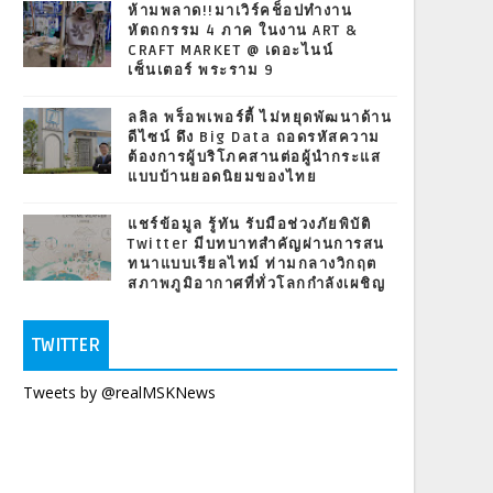
ห้ามพลาด!!มาเวิร์คช็อปทำงาน
หัตถกรรม 4 ภาค ในงาน ART &
CRAFT MARKET @ เดอะไนน์
เซ็นเตอร์ พระราม 9
ลลิล พร็อพเพอร์ตี้ ไม่หยุดพัฒนาด้าน
ดีไซน์ ดึง Big Data ถอดรหัสความ
ต้องการผู้บริโภคสานต่อผู้นำกระแส
แบบบ้านยอดนิยมของไทย
แชร์ข้อมูล รู้ทัน รับมือช่วงภัยพิบัติ
Twitter มีบทบาทสำคัญผ่านการสน
ทนาแบบเรียลไทม์ ท่ามกลางวิกฤต
สภาพภูมิอากาศที่ทั่วโลกกำลังเผชิญ
TWITTER
Tweets by @realMSKNews