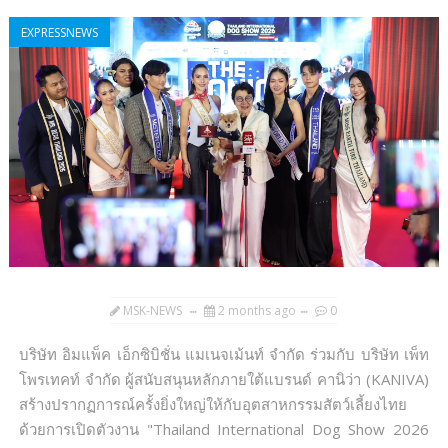
EXPRESSNEWS
MSK-NEWS
2 months ago
0
บริษัท อิมแพ็ค เอ็กซิบิชั่น แมเนจเม้นท์ จำกัด ร่วมกับ บริษัท เพ็ท
โพรเทคท์ จำกัด ผู้สนับสนุนหลักภายใต้แบรนด์ คานิว่า (KANIVA)
สร้างปรากฏการณ์ครั้งยิ่งใหญ่ให้กับอุตสาหกรรมสัตว์เลี้ยงไทย
ด้วยการเปิดตัวงาน "Thailand International Dog Show 2026