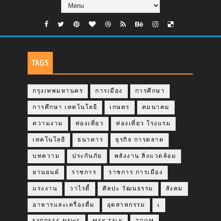
TAGS
กรุงเทพมหานคร
การเมือง
การศึกษา
การศึกษา เทคโนโลยี
เกษตร
คมนาคม
ความงาม
ท่องเที่ยว
ท่องเที่ยว โรงแรม
เทคโนโลยี
ธนาคาร
ธุรกิจ การตลาด
บทความ
ประกันภัย
พลังงาน สิ่งแวดล้อม
ยานยนต์
ราชการ
ราชการ การเมือง
แรงงาน
วาไรตี้
ศิลปะ วัฒนธรรม
สังคม
อาหารและเครื่องดื่ม
อุตสาหกรรม
เ