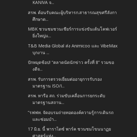
KANIVA จ...
สรพ. ต้อนรับคณะผู้บริหารก.สาธารณสุขศรีลังกา
ศึกษาด...
MBK ชวนชมชวนเชียร์การแข่งขันเต้นโคฟเวอร์
ยิ่งใหญ่แ...
T&B Media Global ส่ง Animicoo และ VibeMax
บุกงาน ...
ปักหมุดช้อป! “ตลาดนัดนักข่าว ครั้งที่ 8” รวมขอ
งดีจ...
สรพ. รับการตรวจเยี่ยมต่ออายุการรับรอง
มาตรฐาน ISO/I...
สรพ. หารือ สถ. ร่วมขับเคลื่อนการยกระดับ
มาตรฐานสถาน...
”รฟฟท. จัดอบรมถ่ายทอดองค์ความรู้การเดินรถ
และซ่อมบำ...
17 มิ.ย. นี้ พาราไดซ์ พาร์ค ชวนชมโขนนาฏย
ศาสตร์แห่ง...