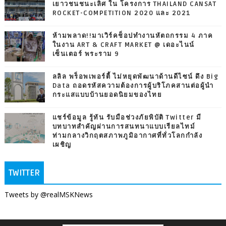
เยาวชนชนะเลิศ ใน โครงการ THAILAND CANSAT
ROCKET-COMPETITION 2020 และ 2021
ห้ามพลาด!!มาเวิร์คช็อปทำงานหัตถกรรม 4 ภาค
ในงาน ART & CRAFT MARKET @ เดอะไนน์
เซ็นเตอร์ พระราม 9
ลลิล พร็อพเพอร์ตี้ ไม่หยุดพัฒนาด้านดีไซน์ ดึง Big
Data ถอดรหัสความต้องการผู้บริโภคสานต่อผู้นำ
กระแสแบบบ้านยอดนิยมของไทย
แชร์ข้อมูล รู้ทัน รับมือช่วงภัยพิบัติ Twitter มี
บทบาทสำคัญผ่านการสนทนาแบบเรียลไทม์
ท่ามกลางวิกฤตสภาพภูมิอากาศที่ทั่วโลกกำลัง
เผชิญ
TWITTER
Tweets by @realMSKNews