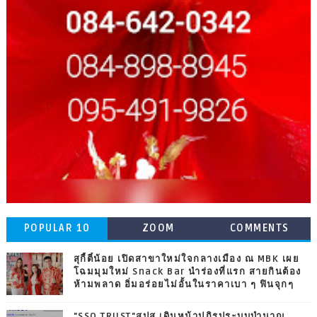
POPULAR 10
ZOOM
COMMENTS
สุกี้ตี๋น้อย เปิดสาขาใหม่ใจกลางเมือง ณ MBK เผย
โฉมมุมใหม่ Snack Bar นำร่องที่แรก สายกินต้อง
ห้ามพลาด อิ่มอร่อยไม่อั้นในราคาเบา ๆ ฟินจุกๆ
"SSO TRUST"สปส.เดินหน้าปฏิรูประบบบำนาญ