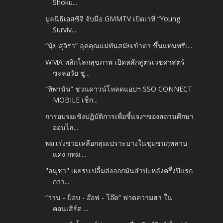
Shoku...
มูลนิธิเอสซีจี จับมือ GMMTV เปิดเวที “Young
Surviv...
“นุ้ย สุจิรา” ลุคคุณแม่ทันสมัยเข้าตา ขึ้นแท่นพรีเ...
WMA พลิกโลกสุขภาพ เปิดหลักสูตรเวชศาสตร์
ชะลอวัย ชู...
“ทิพานัน” ชวนดาวน์โหลดแอปฯ SSO CONNECT
MOBILE เช็ก...
การอบรมเชิงปฏิบัติการเพื่อชี้แจงฯของสถานศึกษา
ออนไล...
พม.เร่งช่วยเหลือกลุ่มเปราะบางในชุมชนกุหลาบ
แดง กทม....
"อนุชา" เผยรบ.ปลื้มส่งออกมันสำปะหลังครึ่งปีแรก
กว่า...
“ว่าน - ป็อบ - อ๊อฟ - โอ๊ต” ฟาดความฮา ใน
คอนเสิร์ต ...