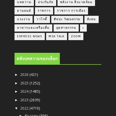
บทความ
ประกันภัย
พลังงาน สิ่งแวดล้อม
ยานยนต์
ราชการ
ราชการ การเมือง
แรงงาน
วาไรตี้
ศิลปะ วัฒนธรรม
สังคม
อาหารและเครื่องดื่ม
อุตสาหกรรม
เ
EXPRESS NEWS
MSK TALK
ZOOM
คลังบทความของบล็อก
2026
(421)
►
2025
(1252)
►
2024
(1485)
►
2023
(2639)
►
2022
(4710)
▼
ธันวาคม
(306)
►