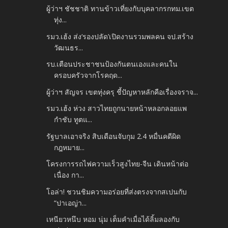
ผู้ว่าฯ ชัชชาติ ทานข้าวเที่ยงกับบุคลากรกทม.เขต
ทุ่ง...
รมว.เฮ้ง ส่ง‘รองปลัด’เปิดงานรวมพลคน จป.สร้าง
วัฒนธร...
รบ.เตือนประชาชนป้องกันตนเองและคนใน
ครอบครัวจากโรคฤด...
ผู้ว่าฯ สัญจร เขตทุ่งครุ ชี้ปัญหาหลักคือเรื่องจราจ...
รมว.เฮ้ง ห่วง สาวไทยถูกนายหน้าหลอกลอยแพ
กำชับ ทูตแ...
รัฐบาลเอาจริง สิบเดือนจับกุม 2.4 หมื่นคดีผิด
กฎหมาย...
โครงการรถไฟความเร็วสูงไทย-จีน เดินหน้าต่อ
เนื่อง กา...
โอล่า! ชวนชิมความอร่อยที่ส่งตรงจากสเปนกับ
“ปาเอญ่า...
เหนียวหนึบ หอม นุ่ม เต็มคำเมื่อได้ลิ้มลองกับ