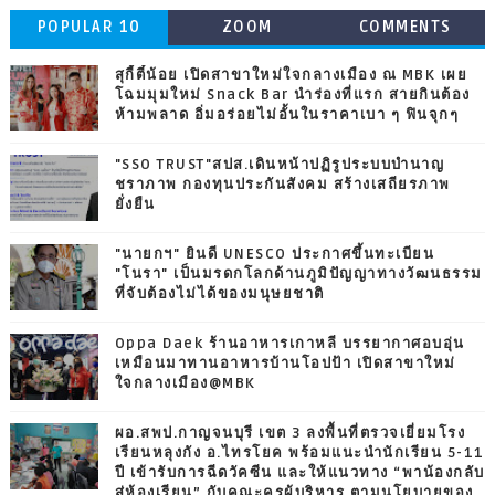
POPULAR 10
ZOOM
COMMENTS
สุกี้ตี๋น้อย เปิดสาขาใหม่ใจกลางเมือง ณ MBK เผย
โฉมมุมใหม่ Snack Bar นำร่องที่แรก สายกินต้อง
ห้ามพลาด อิ่มอร่อยไม่อั้นในราคาเบา ๆ ฟินจุกๆ
"SSO TRUST"สปส.เดินหน้าปฏิรูประบบบำนาญ
ชราภาพ กองทุนประกันสังคม สร้างเสถียรภาพ
ยั่งยืน
"นายกฯ" ยินดี UNESCO ประกาศขึ้นทะเบียน
"โนรา" เป็นมรดกโลกด้านภูมิปัญญาทางวัฒนธรรม
ที่จับต้องไม่ได้ของมนุษยชาติ
Oppa Daek ร้านอาหารเกาหลี บรรยากาศอบอุ่น
เหมือนมาทานอาหารบ้านโอปป้า เปิดสาขาใหม่
ใจกลางเมือง@MBK
ผอ.สพป.กาญจนบุรี เขต 3 ลงพื้นที่ตรวจเยี่ยมโรง
เรียนหลุงกัง อ.ไทรโยค พร้อมแนะนำนักเรียน 5-11
ปี เข้ารับการฉีดวัคซีน และให้แนวทาง “พาน้องกลับ
สู่ห้องเรียน” กับคณะครูผู้บริหาร ตามนโยบายของ