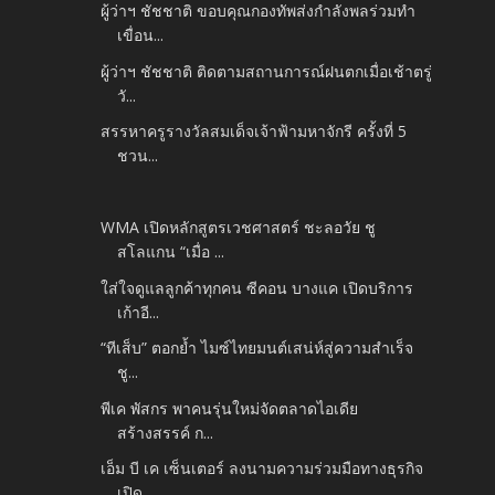
ผู้ว่าฯ ชัชชาติ ขอบคุณกองทัพส่งกำลังพลร่วมทำ
เขื่อน...
ผู้ว่าฯ ชัชชาติ ติดตามสถานการณ์ฝนตกเมื่อเช้าตรู่
วั...
สรรหาครูรางวัลสมเด็จเจ้าฟ้ามหาจักรี ครั้งที่ 5
ชวน...
WMA เปิดหลักสูตรเวชศาสตร์ ชะลอวัย ชู
สโลแกน “เมื่อ ...
ใส่ใจดูแลลูกค้าทุกคน ซีคอน บางแค เปิดบริการ
เก้าอี...
“ทีเส็บ” ตอกย้ำ ไมซ์ไทยมนต์เสน่ห์สู่ความสำเร็จ
ชู...
พีเค พัสกร พาคนรุ่นใหม่จัดตลาดไอเดีย
สร้างสรรค์ ก...
เอ็ม บี เค เซ็นเตอร์ ลงนามความร่วมมือทางธุรกิจ
เปิด...