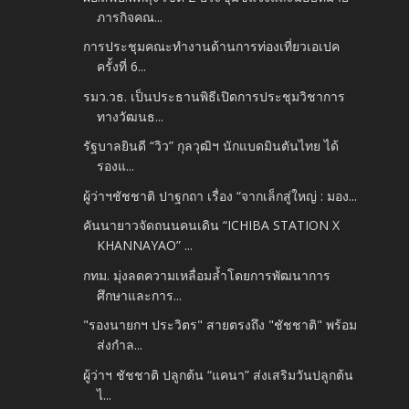
ภารกิจคณ...
การประชุมคณะทำงานด้านการท่องเที่ยวเอเปค
ครั้งที่ 6...
รมว.วธ. เป็นประธานพิธีเปิดการประชุมวิชาการ
ทางวัฒนธ...
รัฐบาลยินดี “วิว” กุลวุฒิฯ นักแบดมินตันไทย ได้
รองแ...
ผู้ว่าฯชัชชาติ ปาฐกถา เรื่อง “จากเล็กสู่ใหญ่ : มอง...
คันนายาวจัดถนนคนเดิน “ICHIBA STATION X
KHANNAYAO” ...
กทม. มุ่งลดความเหลื่อมล้ำโดยการพัฒนาการ
ศึกษาและการ...
"รองนายกฯ ประวิตร" สายตรงถึง "ชัชชาติ" พร้อม
ส่งกำล...
ผู้ว่าฯ ชัชชาติ ปลูกต้น “แคนา” ส่งเสริมวันปลูกต้น
ไ...