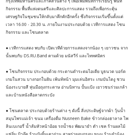
กรุงเทพมหานครและภาคส่วนต่าง ๆ เพื่อเพิ่มพื้นที่การเรียนรู้ พื้นที่
กิจกรรม พื้นที่แห่งดนตรีและศิลปะการแสดง รวมถึงเพื่อกระตุ้น
เศรษฐกิจในชุมชนให้กลับมาคึกคักอีกครั้ง ซึ่งกิจกรรมเริ่มขึ้นตั้งแต่
เวลา 16.00 - 20.30 น. ภายในงานประกอบด้วย เวทีการแสดง โซน
กิจกรรม และโซนตลาด
● เวทีการแสดง พบกับ เปิดเวทีด้วยการแสดงจากน้อง ๆ เยาวชน จาก
นั้นพบกับ DS.RU.Band ตามด้วย มนัสวีร์ และไททศมิตร
● โซนกิจกรรม ประกอบด้วย กระดานดำระดมไอเดีย บูธนวด บอร์ด
เกมในสวน บางกอกในฝัน เพ้นท์หน้า มุมเล่นอิสระ เกมบันไดงู ชวน
น้องระบายสี หุ่นมือถุงกระดาษ อ่านนิทาน ปั้นแป้ง เยาวชนร่วมเกล้า
และบ้านหนังสือลาดกระบัง
● โซนตลาด ประกอบด้วยร้านต่าง ๆ ดังนี้ สิ่งประดิษฐ์จากผ้า วุ้นน้ำ
สมุนไพรแม่เจ้า ขนม เครื่องดื่ม Nusneen Bake ข้าวกล่องฮาลาล ไพ
ลินเบเกอรี่ น้ำส้มหัวหน้าอ้อย รถน้ำชง พัฒนายำ ตำ เชค ร้านผลไม้
แช่อิ่ม ป้าอู๊ด ร้านปังยิ้มเตาถ่าน สาหร่ายอบกรอบ ขนม ร้านยำน้อง