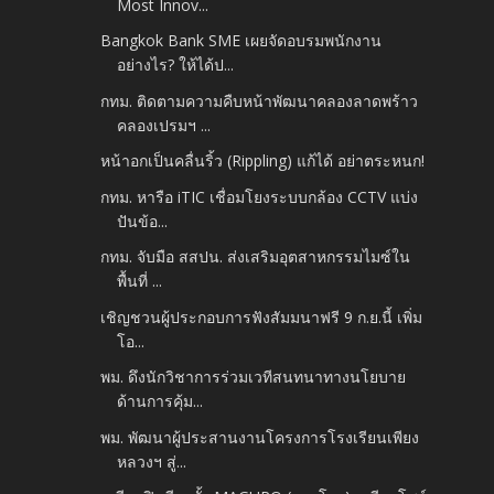
Most Innov...
Bangkok Bank SME เผยจัดอบรมพนักงาน
อย่างไร? ให้ได้ป...
กทม. ติดตามความคืบหน้าพัฒนาคลองลาดพร้าว
คลองเปรมฯ ...
หน้าอกเป็นคลื่นริ้ว (Rippling) แก้ได้ อย่าตระหนก!
กทม. หารือ iTIC เชื่อมโยงระบบกล้อง CCTV แบ่ง
ปันข้อ...
กทม. จับมือ สสปน. ส่งเสริมอุตสาหกรรมไมซ์ใน
พื้นที่ ...
เชิญชวนผู้ประกอบการฟังสัมมนาฟรี 9 ก.ย.นี้ เพิ่ม
โอ...
พม. ดึงนักวิชาการร่วมเวทีสนทนาทางนโยบาย
ด้านการคุ้ม...
พม. พัฒนาผู้ประสานงานโครงการโรงเรียนเพียง
หลวงฯ สู่...