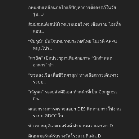
กทม.ขับเคลื่อนกลไกแก้ปัญหาการตั้งครรภ์ในวัย
รุ่น..D
สัมผัสมนต์เสน่ห์โรงแรมเฮอริเทจ เชียงราย โฮเท็ล
แอน...
“ชัยวุฒิ” มั่นใจบทบาทประเทศไทย ในเวที APPU
หนุนไปร...
"สาธิต" เปิดประชุมฯเพิ่มศักยภาพ “นักกำหนด
อาหาร” บำ...
“ชวนลงเรือ เพื่อชีวิตผาสุก” ทางเลือกการเดินทาง
ระบบ...
“ณัฐพล” รองปลัดดีอีเอส ทำหน้าที่เป็น Congress
Chai...
คณะกรรมการตรวจสอบฯ DES ติดตามการใช้งาน
ระบบ GDCC ใน...
ข้าวขาหมูดิเอมเมอรัลด์ ตำนานความอร่อย..D
ดิเอมเมอรัลด์รับรางวัลโรงแรมดีเด่น..D