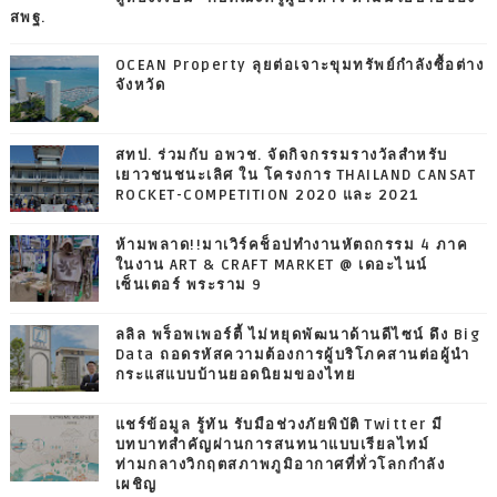
สพฐ.
OCEAN Property ลุยต่อเจาะขุมทรัพย์กำลังซื้อต่าง
จังหวัด
สทป. ร่วมกับ อพวช. จัดกิจกรรมรางวัลสำหรับ
เยาวชนชนะเลิศ ใน โครงการ THAILAND CANSAT
ROCKET-COMPETITION 2020 และ 2021
ห้ามพลาด!!มาเวิร์คช็อปทำงานหัตถกรรม 4 ภาค
ในงาน ART & CRAFT MARKET @ เดอะไนน์
เซ็นเตอร์ พระราม 9
ลลิล พร็อพเพอร์ตี้ ไม่หยุดพัฒนาด้านดีไซน์ ดึง Big
Data ถอดรหัสความต้องการผู้บริโภคสานต่อผู้นำ
กระแสแบบบ้านยอดนิยมของไทย
แชร์ข้อมูล รู้ทัน รับมือช่วงภัยพิบัติ Twitter มี
บทบาทสำคัญผ่านการสนทนาแบบเรียลไทม์
ท่ามกลางวิกฤตสภาพภูมิอากาศที่ทั่วโลกกำลัง
เผชิญ