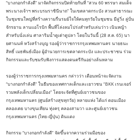
“บางกอกกำลังดี” มาจัดกิจกรรมปิดท้ายกันที่ “สวน 60 พรรษา สมเด็จ
พระนางเจ้าฯ พระบรมราชินีนาถ” ในเขตลาดกระบัง สวนสาธารณะ
ในชุมชนใหญ่ที่สร้างความรื่นรมย์ใจให้คนทุกวัยในชุมชน มีลู่วิ่ง ลู่ปั่น
จักรยาน ลานแอโรบิก พื้นที่โล่งลมโปร่งสำหรับเล่นว่าว เนินหญ้า
สำหรับนั่งเล่น ศาลาริมน้ำดูเต่าดูปลา โดยในวันนี้ (28 ส.ค. 65) นา
ยศานนท์ หวังสร้างบุญ รองผู้ว่าราชการกรุงเทพมหานคร นายธนะ
สิทธิ์ เมธพันธ์เมือง ผู้อำนวยการเขตลาดกระบัง และประชาชน ร่วม
กิจกรรมและรับชมรับฟังการแสดงดนตรีกันอย่างล้นหลาม
รองผู้ว่าราชการกรุงเทพมหานคร กล่าวว่า เดือนหน้าจะจัดงาน
“บางกอกกำลังดี” ในธีมของเทศกาลเด็กและเยาวชน “BKK เรนเจอร์
รวมพลังเด็กเปลี่ยนเมือง” โดยจะจัดที่ศูนย์เยาวชนของ
กรุงเทพมหานคร (ศูนย์สร้างสุขทุกวัย) หลายแห่ง ได้แก่ ดอนเมือง
คลองเตย บางขุนเทียน ทุ่งครุ คลองสามวา และศูนย์เยาวชน
กรุงเทพมหานคร (ไทย-ญี่ปุ่น) ดินแดง
กิจกรรม “บางกอกกำลังดี” จัดขึ้นจากความร่วมมือของ