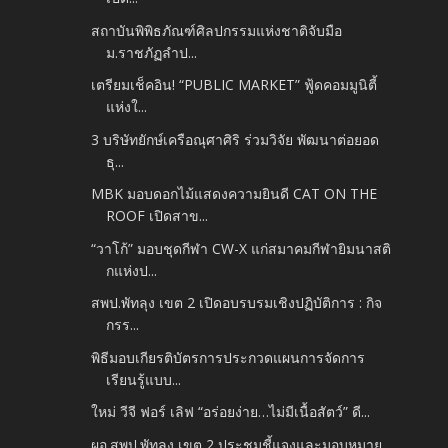
สถาบันพิพิธภัณฑ์ศิลปกรรมแห่งชาติจับมือ
ม.ราชภัฏลำป...
เตรียมเช็คอิน! “PUBLIC MARKET” ฟู้ดคอมมูนิตี้
แห่งใ...
3 บริษัทยักษ์เครือณุศาศิริ ร่วมวิจัย พัฒนาต่อยอด
ธุ...
MBK มอบดอกไม้แสดงความยินดี CAT ON THE
ROOF เปิดสาข...
“วาโก้” มอบชุดกีฬา CW-X แก่สมาคมกีฬายิมนาสติ
กแห่งป...
สพป.พัทลุง เขต 2 เปิดอบรบรมเชิงปฏิบัติการ : กิจ
กรร...
พิธีมอบเกียรติบัตรการประกวดแผนการจัดการ
เรียนรู้แบบ...
ใหม่ วีจี ฟอร์ เลิฟ “อร่อยง่าย…ไม่มีเนื้อสัตว์” ดี...
ผอ.สพป.พัทลุง เขต 2 ประชุมชี้แจงและมอบหมาย