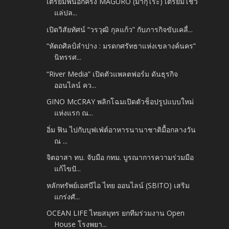
เตรียมฟินอีกครั้ง MAGURO (มากุโระ) เตรียมโชว์
แล่ปล...
เปิดวิสัยทัศน์ “วรวุฒิ กุลแก้ว” กับภารกิจขับเคลื่...
“หัตถศิลป์ลำปาง : มรดกศรัทธาแห่งเขลางค์นคร”
นิทรรศ...
“River Media” เปิดตัวแพลตฟอร์ม ดันธุรกิจ
ออนไลน์ คว...
GINO McCRAY พลิกโฉมเปิดตัวช็อปรูปแบบใหม่
แห่งแรก ณ...
อิ่ม ฟิน ไปกับบุฟเฟ่ต์อาหารนานาชาติมื้อกลางวัน
ณ ...
จิตอาสา ทบ. จับมือ กทม. บูรณาการความร่วมมือ
แก้ไขปั...
หลักทรัพย์เอสบีไอ ไทย ออนไลน์ (SBITO) เสริม
แกร่งศั...
OCEAN LIFE ไทยสมุทร ยกทีมร่วมงาน Open
House โรงพยา...