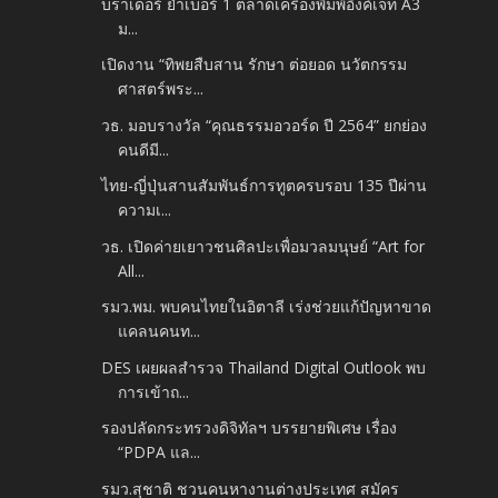
บราเดอร์ ย้ำเบอร์ 1 ตลาดเครื่องพิมพ์อิงค์เจ็ท A3
ม...
เปิดงาน “ทิพยสืบสาน รักษา ต่อยอด นวัตกรรม
ศาสตร์พระ...
วธ. มอบรางวัล “คุณธรรมอวอร์ด ปี 2564” ยกย่อง
คนดีมี...
ไทย-ญี่ปุ่นสานสัมพันธ์การทูตครบรอบ 135 ปีผ่าน
ความเ...
วธ. เปิดค่ายเยาวชนศิลปะเพื่อมวลมนุษย์ “Art for
All...
รมว.พม. พบคนไทยในอิตาลี เร่งช่วยแก้ปัญหาขาด
แคลนคนท...
DES เผยผลสำรวจ Thailand Digital Outlook พบ
การเข้าถ...
รองปลัดกระทรวงดิจิทัลฯ บรรยายพิเศษ เรื่อง
“PDPA แล...
รมว.สุชาติ ชวนคนหางานต่างประเทศ สมัคร