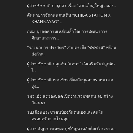
ผู้ว่าฯชัชชาติ ปาฐกถา เรื่อง “จากเล็กสู่ใหญ่ : มอง...
คันนายาวจัดถนนคนเดิน “ICHIBA STATION X
KHANNAYAO” ...
กทม. มุ่งลดความเหลื่อมล้ำโดยการพัฒนาการ
ศึกษาและการ...
"รองนายกฯ ประวิตร" สายตรงถึง "ชัชชาติ" พร้อม
ส่งกำล...
ผู้ว่าฯ ชัชชาติ ปลูกต้น “แคนา” ส่งเสริมวันปลูกต้น
ไ...
ผู้ว่าฯ ชัชชาติ ทานข้าวเที่ยงกับบุคลากรกทม.เขต
ทุ่ง...
รมว.เฮ้ง ส่ง‘รองปลัด’เปิดงานรวมพลคน จป.สร้าง
วัฒนธร...
รบ.เตือนประชาชนป้องกันตนเองและคนใน
ครอบครัวจากโรคฤด...
ผู้ว่าฯ สัญจร เขตทุ่งครุ ชี้ปัญหาหลักคือเรื่องจราจ...