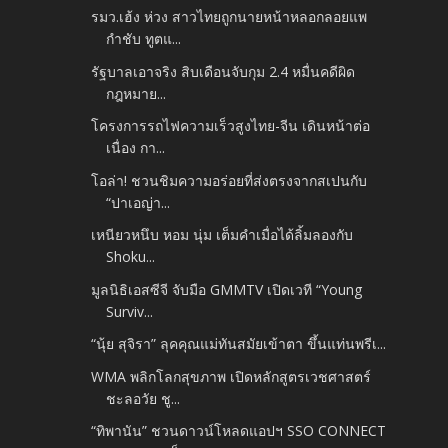
รมว.เฮ้ง ห่วง สาวไทยถูกนายหน้าหลอกลอยแพ
กำชับ ทูตแ...
รัฐบาลเอาจริง สิบเดือนจับกุม 2.4 หมื่นคดีผิด
กฎหมาย...
โครงการรถไฟความเร็วสูงไทย-จีน เดินหน้าต่อ
เนื่อง กา...
โอล่า! ชวนชิมความอร่อยที่ส่งตรงจากสเปนกับ
“ปาเอญ่า...
เหนียวหนึบ หอม นุ่ม เต็มคำเมื่อได้ลิ้มลองกับ
Shoku...
มูลนิธิเอสซีจี จับมือ GMMTV เปิดเวที “Young
Surviv...
“นุ้ย สุจิรา” ลุคคุณแม่ทันสมัยเข้าตา ขึ้นแท่นพรีเ...
WMA พลิกโลกสุขภาพ เปิดหลักสูตรเวชศาสตร์
ชะลอวัย ชู...
“ทิพานัน” ชวนดาวน์โหลดแอปฯ SSO CONNECT