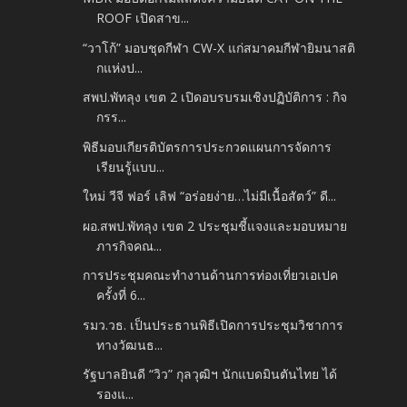
ROOF เปิดสาข...
“วาโก้” มอบชุดกีฬา CW-X แก่สมาคมกีฬายิมนาสติ
กแห่งป...
สพป.พัทลุง เขต 2 เปิดอบรบรมเชิงปฏิบัติการ : กิจ
กรร...
พิธีมอบเกียรติบัตรการประกวดแผนการจัดการ
เรียนรู้แบบ...
ใหม่ วีจี ฟอร์ เลิฟ “อร่อยง่าย…ไม่มีเนื้อสัตว์” ดี...
ผอ.สพป.พัทลุง เขต 2 ประชุมชี้แจงและมอบหมาย
ภารกิจคณ...
การประชุมคณะทำงานด้านการท่องเที่ยวเอเปค
ครั้งที่ 6...
รมว.วธ. เป็นประธานพิธีเปิดการประชุมวิชาการ
ทางวัฒนธ...
รัฐบาลยินดี “วิว” กุลวุฒิฯ นักแบดมินตันไทย ได้
รองแ...