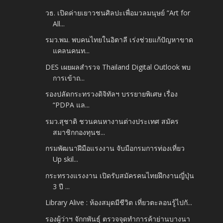
วธ. เปิดค่ายเยาวชนศิลปะเพื่อมวลมนุษย์ “Art for
All...
รมว.พม. พบคนไทยในอิตาลี เร่งช่วยแก้ปัญหาขาด
แคลนคนท...
DES เผยผลสำรวจ Thailand Digital Outlook พบ
การเข้าถ...
รองปลัดกระทรวงดิจิทัลฯ บรรยายพิเศษ เรื่อง
“PDPA แล...
รมว.สุชาติ ชวนคนหางานต่างประเทศ สมัคร
สมาชิกกองทุนช...
กรมพัฒนาฝีมือแรงงาน จับมือกรมการท่องเที่ยว
Up skil...
กระทรวงแรงงาน เปิดรับสมัครคนไทยฝึกงานญี่ปุ่น
3 ปี ...
Library Alive : ห้องสมุดมีชีวิต เที่ยวตะลอนรู้ไปกั...
รองผู้ว่าฯ จักกพันธุ์ ตรวจจุดทำการค้าย่านบางนา