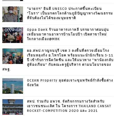
"นายกฯ" ยินดี UNESCO ประกาศขึ้นทะเบียน
"โนรา" เป็นมรดกโลกด้านภูมิปัญญาทางวัฒนธรรม
ที่จับต้องไม่ได้ของมนุษยชาติ
Oppa Daek ร้านอาหารเกาหลี บรรยากาศอบอุ่น
เหมือนมาทานอาหารบ้านโอปป้า เปิดสาขาใหม่
ใจกลางเมือง@MBK
ผอ.สพป.กาญจนบุรี เขต 3 ลงพื้นที่ตรวจเยี่ยมโรง
เรียนหลุงกัง อ.ไทรโยค พร้อมแนะนำนักเรียน 5-11
ปี เข้ารับการฉีดวัคซีน และให้แนวทาง “พาน้องกลับ
สู่ห้องเรียน” กับคณะครูผู้บริหาร ตามนโยบายของ
สพฐ.
OCEAN Property ลุยต่อเจาะขุมทรัพย์กำลังซื้อต่าง
จังหวัด
สทป. ร่วมกับ อพวช. จัดกิจกรรมรางวัลสำหรับ
เยาวชนชนะเลิศ ใน โครงการ THAILAND CANSAT
ROCKET-COMPETITION 2020 และ 2021