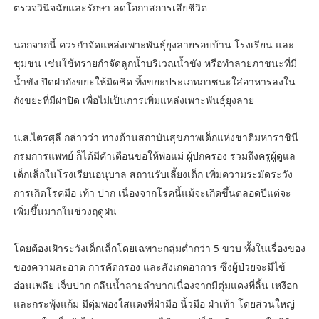
ตรวจวินิจฉัยและรักษา ลดโอกาสการเสียชีวิต
นอกจากนี้ ควรกำจัดแหล่งเพาะพันธุ์ยุงลายรอบบ้าน โรงเรียน และ
ชุมชน เช่นใช้ทรายกำจัดลูกน้ำบริเวณน้ำขัง หรือทำลายภาชนะที่มี
น้ำขัง ปิดฝาถังขยะให้มิดชิด ทิ้งขยะประเภทภาชนะใส่อาหารลงใน
ถังขยะที่มีฝาปิด เพื่อไม่เป็นการเพิ่มแหล่งเพาะพันธุ์ยุงลาย
น.ส.ไตรศุลี กล่าวว่า ทางด้านสถาบันสุขภาพเด็กแห่งชาติมหาราชินี
กรมการแพทย์ ก็ได้มีคำเตือนขอให้พ่อแม่ ผู้ปกครอง รวมถึงครูผู้ดูแล
เด็กเล็กในโรงเรียนอนุบาล สถานรับเลี้ยงเด็ก เพิ่มความระมัดระวัง
การเกิดโรคมือ เท้า ปาก เนื่องจากโรคนี้แม้จะเกิดขึ้นตลอดปีแต่จะ
เพิ่มขึ้นมากในช่วงฤดูฝน
โดยต้องเฝ้าระวังเด็กเล็กโดยเฉพาะกลุ่มต่ำกว่า 5 ขวบ ทั้งในเรื่องของ
ของความสะอาด การคัดกรอง และสังเกตอาการ ซึ่งผู้ป่วยจะมีไข้
อ่อนเพลีย เจ็บปาก กลืนน้ำลายลำบากเนื่องจากมีตุ่มแดงที่ลิ้น เหงือก
และกระพุ้งแก้ม มีตุ่มพองใสแดงที่ฝ่ามือ นิ้วมือ ฝ่าเท้า โดยส่วนใหญ่