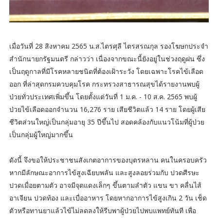
เมื่อวันที่ 28 สิงหาคม 2565 น.ส.ไตรศุลี ไตรสรณกุล รองโฆษกประจำ
สำนักนายกรัฐมนตรี กล่าวว่า เนื่องจากขณะนี้ยังอยู่ในช่วงฤดูฝน ซึ่ง
เป็นฤดูกาลที่มีโรคหลายชนิดที่ต้องเฝ้าระวัง โดยเฉพาะโรคไข้เลือด
ออก ที่ล่าสุดกรมควบคุมโรค กระทรวงสาธารณสุขได้รายงานพบผู้
ป่วยทั่วประเทศเพิ่มขึ้น โดยตั้งแต่วันที่ 1 ม.ค. - 10 ส.ค. 2565 พบผู้
ป่วยไข้เลือดออกจำนวน 16,276 ราย เสียชีวิตแล้ว 14 ราย โดยผู้เสีย
ชีวิตส่วนใหญ่เป็นกลุ่มอายุ 35 ปีขึ้นไป สอดคล้องกับแนวโน้มที่ผู้ป่วย
เป็นกลุ่มผู้ใหญ่มากขึ้น
ดังนี้ จึงขอให้ประชาชนสังเกตอาการของบุตรหลาน คนในครอบครัว
หากมีลักษณะอาการไข้สูงเฉียบพลัน และสูงลอยร่วมกับ ปวดศีรษะ
ปวดเมื่อยตามตัว อาจมีจุดแดงเล็กๆ ขึ้นตามลำตัว แขน ขา คลื่นไส้
อาเจียน ปวดท้อง และเบื่ออาหาร โดยหากอาการไข้สูงเกิน 2 วัน เช็ด
ตัวหรือทานยาแล้วไข้ไม่ลดลงให้รีบพาผู้ป่วยไปพบแพทย์ทันที เพื่อ