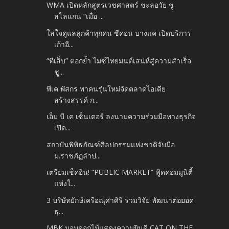
WMA เปิดหลักสูตรเวชศาสตร์ ชะลอวัย ชู
สโลแกน “เมื่อ ...
ใส่ใจดูแลลูกค้าทุกคน ซีคอน บางแค เปิดบริการ
เก้าอี...
“ทีเส็บ” ตอกย้ำ ไมซ์ไทยมนต์เสน่ห์สู่ความสำเร็จ
ชู...
พีเค พัสกร พาคนรุ่นใหม่จัดตลาดไอเดีย
สร้างสรรค์ ก...
เอ็ม บี เค เซ็นเตอร์ ลงนามความร่วมมือทางธุรกิจ
เปิด...
สถาบันพิพิธภัณฑ์ศิลปกรรมแห่งชาติจับมือ
ม.ราชภัฏลำป...
เตรียมเช็คอิน! “PUBLIC MARKET” ฟู้ดคอมมูนิตี้
แห่งใ...
3 บริษัทยักษ์เครือณุศาศิริ ร่วมวิจัย พัฒนาต่อยอด
ธุ...
MBK มอบดอกไม้แสดงความยินดี CAT ON THE