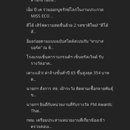
เอ็ม บี เค ร่วมออกบูธรักษ์โลกในงานประกวด
MISS ECO ...
ดีโด้ เสิร์ฟความสดชื่นด้วย 2 รสชาติใหม่! “ดีโด้
ส้...
อิ่มอร่อยตามแบบฉบับสไตล์สเปนกับ “ทาปาส
บอร์ด” ณ ห้...
โรงแรมเซ็นทาราแกรนด์ฯ เซ็นทรัลเวิลด์ รับ
รางวัลอาค...
เคาะแล้ว! ค่าจ้างขั้นต่ำปี 65 ขึ้นสูงสุด 354 บาท
ต...
นายกฯ สั่งการ สธ. เฝ้าระวัง ติดตามเชื้อกลายพันธุ์
ข...
นายกฯ ยินดีกับหน่วยงานที่รับรางวัล PM Awards:
Thai...
กทม. เตรียมประสานหน่วยงานที่เกี่ยวข้องเข้า
ตรวจสอบเ...