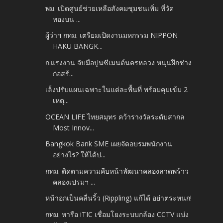
พม. เปิดศูนย์ช่วยเหลือสังคมชุมชนเพิ่ม ที่วัด
ทองบน ...
ผู้ว่าฯ กทม. เตรียมเปิดงานมหกรรม NIPPON
HAKU BANGK...
ก.แรงงาน จับมือปูนซีเมนต์นครหลวง หนุนฝึกช่าง
ก่อสร้...
เล็งปรับแผนเฉพาะในแต่ละพื้นที่ พร้อมคุมเข้ม 2
เหตุ...
OCEAN LIFE ไทยสมุทร คว้ารางวัลระดับสากล
Most Innov...
Bangkok Bank SME เผยจัดอบรมพนักงาน
อย่างไร? ให้ได้ป...
กทม. ติดตามความคืบหน้าพัฒนาคลองลาดพร้าว
คลองเปรมฯ ...
หน้าอกเป็นคลื่นริ้ว (Rippling) แก้ได้ อย่าตระหนก!
กทม. หารือ iTIC เชื่อมโยงระบบกล้อง CCTV แบ่ง