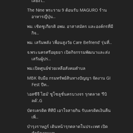
เสียงใ...
The Nine พระราม 9 ต้อนรับ MAGURO ร้าน
อาหารญี่ปุ่น...
พม. เชิดชูเกียรติ อพม. อาสาสมัคร และองค์กรที่มี
กิจ...
พม. เสริมพลัง ‘เพื่อนสูงวัย Care Befriend’ รุ่นที่...
จ.พระนครศรีอยุธยา เปิดกิจกรรมพัฒนาและส่ง
เสริมผู้ปร...
พม.เปิดศูนย์ช่วยเหลือสังคมตำบล
MBK จับมือ กรมทรัพย์สินทางปัญญา จัดงาน GI
Fest ปีท...
‘เอสซีจี ไฮม์’ ชูโซลูชั่นครบวงจร รุกตลาด ‘รีบิ
ลด์’..G
บัตรเครดิต ทีทีบี เอาใจสายกิน รับเครดิตเงินคืน
เพิ่...
บำรุงราษฎร์ เดินหน้ารุกตลาดในประเทศ เปิด
สำนักงานแห...