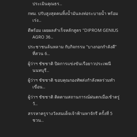
ประเมินคุณธร...
กทม. ปรับสูงสุดคนทิ้งน้ำมันลงท่อระบายน้ำ พร้อม
เร่ง...
ดีพร้อม เผยผลสำเร็จหลักสูตร “DIPROM GENIUS
AGRO 36...
ประชาชนล้นหลาม กับกิจกรรม “บางกอกกำลังดี”
ที่สวน 6...
ผู้ว่าฯ ชัชชาติ ปิดการแข่งขันเรือยาวประเพณี
นนทบุรี...
ผู้ว่าฯ ชัชชาติ ขอบคุณกองทัพส่งกำลังพลร่วมทำ
เขื่อน...
ผู้ว่าฯ ชัชชาติ ติดตามสถานการณ์ฝนตกเมื่อเช้าตรู่
วั...
สรรหาครูรางวัลสมเด็จเจ้าฟ้ามหาจักรี ครั้งที่ 5
ชวน...