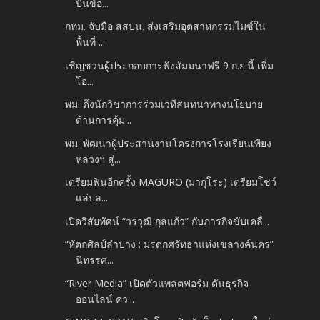
ปันข้อ...
กทม. จับมือ สสปน. ส่งเสริมอุตสาหกรรมไมซ์ใน
พื้นที่ ...
เชิญชวนผู้ประกอบการฟังสัมมนาฟรี 9 ก.ย.นี้ เพิ่ม
โอ...
พม. ดึงนักวิชาการร่วมเวทีสนทนาทางนโยบาย
ด้านการคุ้ม...
พม. พัฒนาผู้ประสานงานโครงการโรงเรียนเพียง
หลวงฯ สู่...
เตรียมฟินอีกครั้ง MAGURO (มากุโระ) เตรียมโชว์
แล่ปล...
เปิดวิสัยทัศน์ “วรวุฒิ กุลแก้ว” กับภารกิจขับเคลื่...
“หัตถศิลป์ลำปาง : มรดกศรัทธาแห่งเขลางค์นคร”
นิทรรศ...
“River Media” เปิดตัวแพลตฟอร์ม ดันธุรกิจ
ออนไลน์ คว...