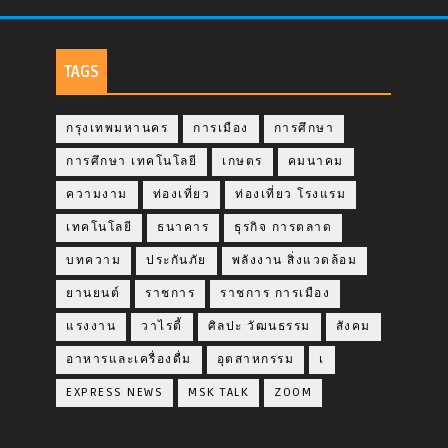
TAGS
กรุงเทพมหานคร
การเมือง
การศึกษา
การศึกษา เทคโนโลยี
เกษตร
คมนาคม
ความงาม
ท่องเที่ยว
ท่องเที่ยว โรงแรม
เทคโนโลยี
ธนาคาร
ธุรกิจ การตลาด
บทความ
ประกันภัย
พลังงาน สิ่งแวดล้อม
ยานยนต์
ราชการ
ราชการ การเมือง
แรงงาน
วาไรตี้
ศิลปะ วัฒนธรรม
สังคม
อาหารและเครื่องดื่ม
อุตสาหกรรม
เ
EXPRESS NEWS
MSK TALK
ZOOM