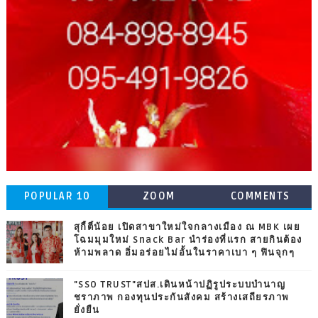
POPULAR 10
ZOOM
COMMENTS
สุกี้ตี๋น้อย เปิดสาขาใหม่ใจกลางเมือง ณ MBK เผย
โฉมมุมใหม่ Snack Bar นำร่องที่แรก สายกินต้อง
ห้ามพลาด อิ่มอร่อยไม่อั้นในราคาเบา ๆ ฟินจุกๆ
"SSO TRUST"สปส.เดินหน้าปฏิรูประบบบำนาญ
ชราภาพ กองทุนประกันสังคม สร้างเสถียรภาพ
ยั่งยืน