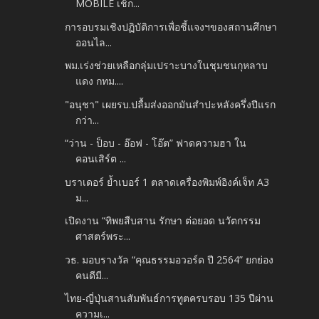
MOBILE เช็ก...
การอบรมเชิงปฏิบัติการเพื่อชี้แจงฯของสถานศึกษา
ออนไล...
พม.เร่งช่วยเหลือกลุ่มเปราะบางในชุมชนกุหลาบ
แดง กทม....
"อนุชา" เผยรบ.ปลื้มส่งออกมันสำปะหลังครึ่งปีแรก
กว่า...
“ว่าน - ป็อบ - อ๊อฟ - โอ๊ต” ฟาดความฮา ใน
คอนเสิร์ต ...
บราเดอร์ ย้ำเบอร์ 1 ตลาดเครื่องพิมพ์อิงค์เจ็ท A3
ม...
เปิดงาน “ทิพยสืบสาน รักษา ต่อยอด นวัตกรรม
ศาสตร์พระ...
วธ. มอบรางวัล “คุณธรรมอวอร์ด ปี 2564” ยกย่อง
คนดีมี...
ไทย-ญี่ปุ่นสานสัมพันธ์การทูตครบรอบ 135 ปีผ่าน
ความเ...