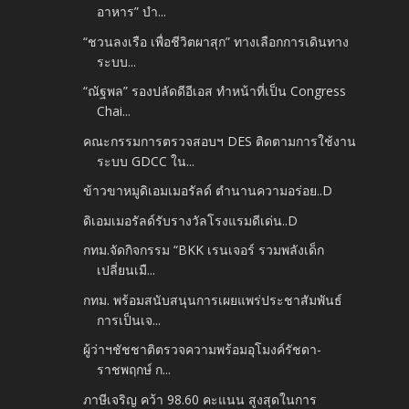
อาหาร” บำ...
“ชวนลงเรือ เพื่อชีวิตผาสุก” ทางเลือกการเดินทาง
ระบบ...
“ณัฐพล” รองปลัดดีอีเอส ทำหน้าที่เป็น Congress
Chai...
คณะกรรมการตรวจสอบฯ DES ติดตามการใช้งาน
ระบบ GDCC ใน...
ข้าวขาหมูดิเอมเมอรัลด์ ตำนานความอร่อย..D
ดิเอมเมอรัลด์รับรางวัลโรงแรมดีเด่น..D
กทม.จัดกิจกรรม “BKK เรนเจอร์ รวมพลังเด็ก
เปลี่ยนเมื...
กทม. พร้อมสนับสนุนการเผยแพร่ประชาสัมพันธ์
การเป็นเจ...
ผู้ว่าฯชัชชาติตรวจความพร้อมอุโมงค์รัชดา-
ราชพฤกษ์ ก...
ภาษีเจริญ คว้า 98.60 คะแนน สูงสุดในการ