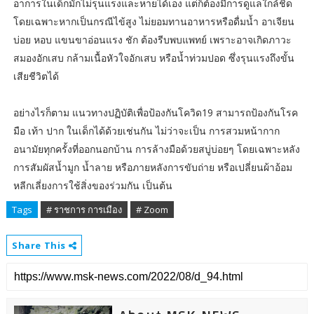
อาการในเด็กมักไม่รุนแรงและหายได้เอง แต่ก็ต้องมีการดูแลใกล้ชิด
โดยเฉพาะหากเป็นกรณีไข้สูง ไม่ยอมทานอาหารหรือดื่มน้ำ อาเจียน
บ่อย หอบ แขนขาอ่อนแรง ชัก ต้องรีบพบแพทย์ เพราะอาจเกิดภาวะ
สมองอักเสบ กล้ามเนื้อหัวใจอักเสบ หรือน้ำท่วมปอด ซึ่งรุนแรงถึงขั้น
เสียชีวิตได้
อย่างไรก็ตาม แนวทางปฏิบัติเพื่อป้องกันโควิด19 สามารถป้องกันโรค
มือ เท้า ปาก ในเด็กได้ด้วยเช่นกัน ไม่ว่าจะเป็น การสวมหน้ากาก
อนามัยทุกครั้งที่ออกนอกบ้าน การล้างมือด้วยสบู่บ่อยๆ โดยเฉพาะหลัง
การสัมผัสน้ำมูก น้ำลาย หรือภายหลังการขับถ่าย หรือเปลี่ยนผ้าอ้อม
หลีกเลี่ยงการใช้สิ่งของร่วมกัน เป็นต้น
Tags
# ราชการ การเมือง
# Zoom
Share This