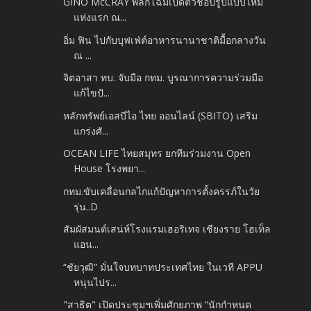
GINO McCRAY พลิกโฉมเปิดตัวช็อปรูปแบบใหม่
แห่งแรก ณ...
อิ่ม ฟิน ไปกับบุฟเฟ่ต์อาหารนานาชาติมื้อกลางวัน
ณ ...
จิตอาสา ทบ. จับมือ กทม. บูรณาการความร่วมมือ
แก้ไขปั...
หลักทรัพย์เอสบีไอ ไทย ออนไลน์ (SBITO) เสริม
แกร่งศั...
OCEAN LIFE ไทยสมุทร ยกทีมร่วมงาน Open
House โรงพยา...
กทม.ขับเคลื่อนกลไกแก้ปัญหาการตั้งครรภ์ในวัย
รุ่น..D
สัมผัสมนต์เสน่ห์โรงแรมเฮอริเทจ เชียงราย โฮเท็ล
แอน...
“ชัยวุฒิ” มั่นใจบทบาทประเทศไทย ในเวที APPU
หนุนไปร...
"สาธิต" เปิดประชุมฯเพิ่มศักยภาพ “นักกำหนด