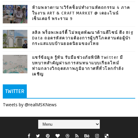
ห้ามพลาด!!มาเวิร์คช็อปทำงานหัตถกรรม 4 ภาค
ในงาน ART & CRAFT MARKET @ เดอะไนน์
เซ็นเตอร์ พระราม 9
ลลิล พร็อพเพอร์ตี้ ไม่หยุดพัฒนาด้านดีไซน์ ดึง Big
Data ถอดรหัสความต้องการผู้บริโภคสานต่อผู้นำ
กระแสแบบบ้านยอดนิยมของไทย
แชร์ข้อมูล รู้ทัน รับมือช่วงภัยพิบัติ Twitter มี
บทบาทสำคัญผ่านการสนทนาแบบเรียลไทม์
ท่ามกลางวิกฤตสภาพภูมิอากาศที่ทั่วโลกกำลัง
เผชิญ
TWITTER
Tweets by @realMSKNews