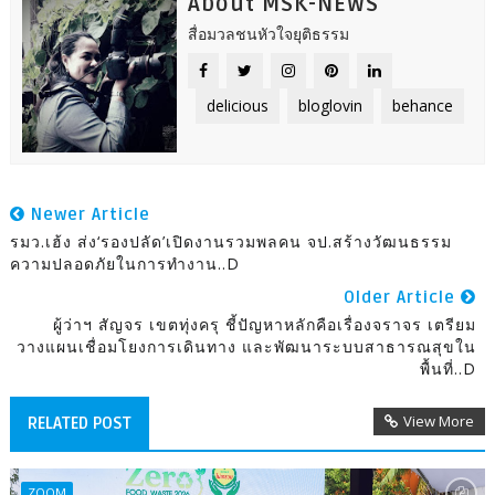
About MSK-NEWS
สื่อมวลชนหัวใจยุติธรรม
delicious
bloglovin
behance
Newer Article
รมว.เฮ้ง ส่ง‘รองปลัด’เปิดงานรวมพลคน จป.สร้างวัฒนธรรม
ความปลอดภัยในการทำงาน..D
Older Article
ผู้ว่าฯ สัญจร เขตทุ่งครุ ชี้ปัญหาหลักคือเรื่องจราจร เตรียม
วางแผนเชื่อมโยงการเดินทาง และพัฒนาระบบสาธารณสุขใน
พื้นที่..D
View More
RELATED POST
ZOOM