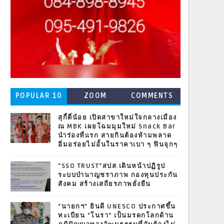
POPULAR 10
ZOOM
COMMENTS
สุกี้ตี๋น้อย เปิดสาขาใหม่ใจกลางเมือง
ณ MBK เผยโฉมมุมใหม่ Snack Bar
นำร่องที่แรก สายกินต้องห้ามพลาด
อิ่มอร่อยไม่อั้นในราคาเบา ๆ ฟินจุกๆ
"SSO TRUST"สปส.เดินหน้าปฏิรูป
ระบบบำนาญชราภาพ กองทุนประกัน
สังคม สร้างเสถียรภาพยั่งยืน
"นายกฯ" ยินดี UNESCO ประกาศขึ้น
ทะเบียน "โนรา" เป็นมรดกโลกด้าน