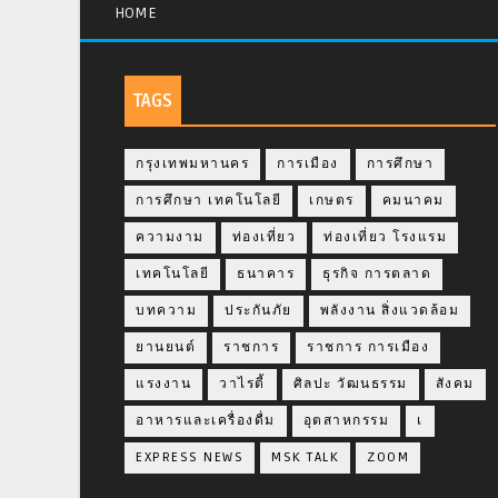
HOME
TAGS
กรุงเทพมหานคร
การเมือง
การศึกษา
การศึกษา เทคโนโลยี
เกษตร
คมนาคม
ความงาม
ท่องเที่ยว
ท่องเที่ยว โรงแรม
เทคโนโลยี
ธนาคาร
ธุรกิจ การตลาด
บทความ
ประกันภัย
พลังงาน สิ่งแวดล้อม
ยานยนต์
ราชการ
ราชการ การเมือง
แรงงาน
วาไรตี้
ศิลปะ วัฒนธรรม
สังคม
อาหารและเครื่องดื่ม
อุตสาหกรรม
เ
EXPRESS NEWS
MSK TALK
ZOOM