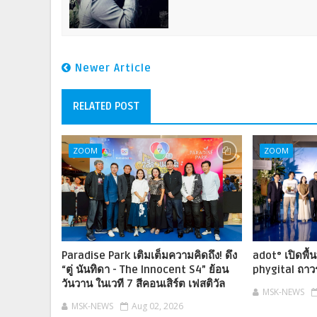
Newer Article
RELATED POST
ZOOM
ZOOM
Paradise Park เติมเต็มความคิดถึง! ดึง
adot° เปิดพื
“ตู่ นันทิดา - The Innocent S4” ย้อน
phygital ถา
วันวาน ในเวที 7 สีคอนเสิร์ต เฟสติวัล
MSK-NEWS
MSK-NEWS
Aug 02, 2026