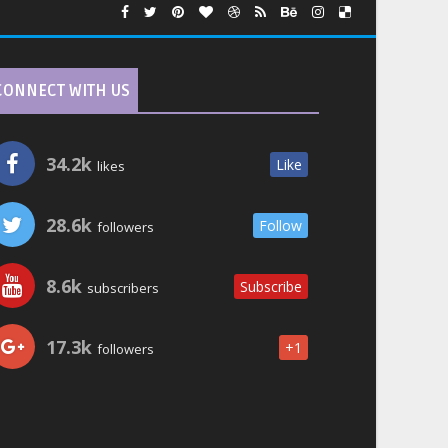
CONNECT WITH US
34.2k
Like
likes
28.6k
Follow
followers
8.6k
Subscribe
subscribers
17.3k
+1
followers