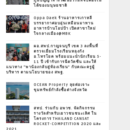
ภูมิปัญญาทางวัฒนธรรมที่จับต้องไม่
ได้ของมนุษยชาติ
Oppa Daek ร้านอาหารเกาหลี
บรรยากาศอบอุ่นเหมือนมาทาน
อาหารบ้านโอปป้า เปิดสาขาใหม่
ใจกลางเมือง@MBK
ผอ.สพป.กาญจนบุรี เขต 3 ลงพื้นที่
ตรวจเยี่ยมโรงเรียนหลุงกัง
อ.ไทรโยค พร้อมแนะนำนักเรียน 5-
11 ปี เข้ารับการฉีดวัคซีน และให้
แนวทาง “พาน้องกลับสู่ห้องเรียน” กับคณะครูผู้
บริหาร ตามนโยบายของ สพฐ.
OCEAN Property ลุยต่อเจาะ
ขุมทรัพย์กำลังซื้อต่างจังหวัด
สทป. ร่วมกับ อพวช. จัดกิจกรรม
รางวัลสำหรับเยาวชนชนะเลิศ ใน
โครงการ THAILAND CANSAT
ROCKET-COMPETITION 2020 และ
2021