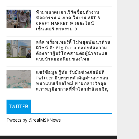
ห้ามพลาด!!มาเวิร์คช็อปทำงาน
หัตถกรรม 4 ภาค ในงาน ART &
CRAFT MARKET @ เดอะไนน์
เซ็นเตอร์ พระราม 9
ลลิล พร็อพเพอร์ตี้ ไม่หยุดพัฒนาด้าน
ดีไซน์ ดึง Big Data ถอดรหัสความ
ต้องการผู้บริโภคสานต่อผู้นำกระแส
แบบบ้านยอดนิยมของไทย
แชร์ข้อมูล รู้ทัน รับมือช่วงภัยพิบัติ
Twitter มีบทบาทสำคัญผ่านการสน
ทนาแบบเรียลไทม์ ท่ามกลางวิกฤต
สภาพภูมิอากาศที่ทั่วโลกกำลังเผชิญ
TWITTER
Tweets by @realMSKNews