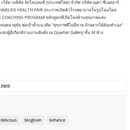
 เวิล์ด เมดิคัล อัลไลแอนซ์ (ประเทศไทย) จำกัด บริษัท ณุศา ซีเอสอาร์
CANABLISS HEALTH FAIR ประกาศเปิดตัวโรงพยาบาลในรูปโฉมใหม่
S COACHING PROGRAM หลักสูตรที่เปิดโลกด้านสุขภาพแห่ง
ลอดอายุขัย พุ่งเป้าย้ำแนวคิด “สุขภาพดีไม่มีขาย ถ้าอยากได้ต้องทำเอง”
แขกผู้มีเกียรติร่วมงานคับคั่ง ณ Quartier Gallery ชั้น M ห้าง
delicious
bloglovin
behance