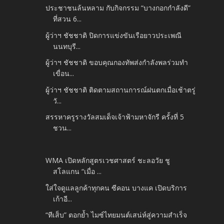
ประชาชนล้นหลาม กับกิจกรรม “บางกอกกำลังดี”
ที่สวน 6...
ผู้ว่าฯ ชัชชาติ ปิดการแข่งขันเรือยาวประเพณี
นนทบุรี...
ผู้ว่าฯ ชัชชาติ ขอบคุณกองทัพส่งกำลังพลร่วมทำ
เขื่อน...
ผู้ว่าฯ ชัชชาติ ติดตามสถานการณ์ฝนตกเมื่อเช้าตรู่
วั...
สรรหาครูรางวัลสมเด็จเจ้าฟ้ามหาจักรี ครั้งที่ 5
ชวน...
WMA เปิดหลักสูตรเวชศาสตร์ ชะลอวัย ชู
สโลแกน “เมื่อ ...
ใส่ใจดูแลลูกค้าทุกคน ซีคอน บางแค เปิดบริการ
เก้าอี...
“ทีเส็บ” ตอกย้ำ ไมซ์ไทยมนต์เสน่ห์สู่ความสำเร็จ