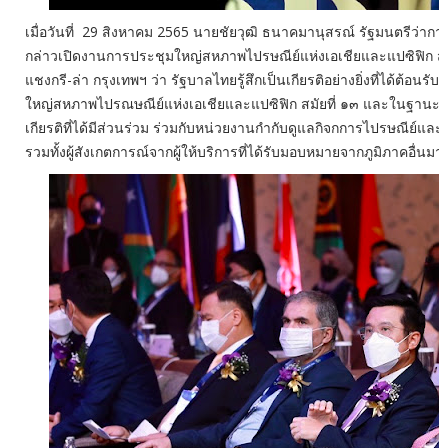
เมื่อวันที่ 29 สิงหาคม 2565 นายชัยวุฒิ ธนาคมานุสรณ์ รัฐมนตรีว่ากา
กล่าวเปิดงานการประชุมใหญ่สหภาพไปรษณีย์แห่งเอเชียและแปซิฟิก สม
แชงกรี-ล่า กรุงเทพฯ ว่า รัฐบาลไทยรู้สึกเป็นเกียรติอย่างยิ่งที่ได้ต้อนรั
ใหญ่สหภาพไปรณษณีย์แห่งเอเชียและแปซิฟิก สมัยที่ ๑๓ และในฐานะประ
เกียรติที่ได้มีส่วนร่วม ร่วมกับหน่วยงานกำกับดูแลกิจกการไปรษณีย์และผู
รวมทั้งผู้สังเกตการณ์จากผู้ให้บริการที่ได้รับมอบหมายจากภูมิภาคอื่นมาร