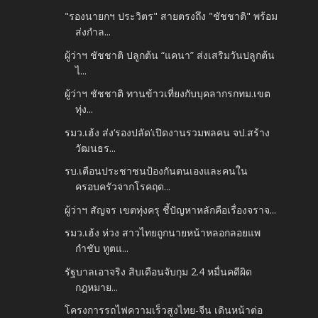
"รองนายกฯ ประวิตร" สายตรงถึง "ชัชชาติ" พร้อม
ส่งกำล...
ผู้ว่าฯ ชัชชาติ ปลูกต้น “แคนา” ส่งเสริมวันปลูกต้น
ไ...
ผู้ว่าฯ ชัชชาติ ทานข้าวเที่ยงกับบุคลากรกทม.เขต
ทุ่ง...
รมว.เฮ้ง ส่ง‘รองปลัด’เปิดงานรวมพลคน จป.สร้าง
วัฒนธร...
รบ.เตือนประชาชนป้องกันตนเองและคนใน
ครอบครัวจากโรคฤด...
ผู้ว่าฯ สัญจร เขตทุ่งครุ ชี้ปัญหาหลักคือเรื่องจราจ...
รมว.เฮ้ง ห่วง สาวไทยถูกนายหน้าหลอกลอยแพ
กำชับ ทูตแ...
รัฐบาลเอาจริง สิบเดือนจับกุม 2.4 หมื่นคดีผิด
กฎหมาย...
โครงการรถไฟความเร็วสูงไทย-จีน เดินหน้าต่อ