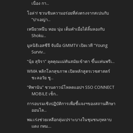
เนื่อง กา...
โอล่า! ชวนชิมความอร่อยที่ส่งตรงจากสเปนกับ
“ปาเอญ่า...
เหนียวหนึบ หอม นุ่ม เต็มคำเมื่อได้ลิ้มลองกับ
Shoku...
มูลนิธิเอสซีจี จับมือ GMMTV เปิดเวที “Young
Surviv...
“นุ้ย สุจิรา” ลุคคุณแม่ทันสมัยเข้าตา ขึ้นแท่นพรีเ...
WMA พลิกโลกสุขภาพ เปิดหลักสูตรเวชศาสตร์
ชะลอวัย ชู...
“ทิพานัน” ชวนดาวน์โหลดแอปฯ SSO CONNECT
MOBILE เช็ก...
การอบรมเชิงปฏิบัติการเพื่อชี้แจงฯของสถานศึกษา
ออนไล...
พม.เร่งช่วยเหลือกลุ่มเปราะบางในชุมชนกุหลาบ
แดง กทม....