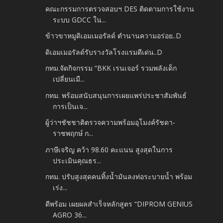
คณะกรรมการตรวจสอบฯ DES ติดตามการใช้งาน
ระบบ GDCC ใน...
ข้าวขาหมูดิเอมเมอรัลด์ ตำนานความอร่อย..D
ดิเอมเมอรัลด์รับรางวัลโรงแรมดีเด่น..D
กทม.จัดกิจกรรม “BKK เรนเจอร์ รวมพลังเด็ก
เปลี่ยนเมื...
กทม. พร้อมสนับสนุนการเผยแพร่ประชาสัมพันธ์
การเป็นเจ...
ผู้ว่าฯชัชชาติตรวจความพร้อมอุโมงค์รัชดา-
ราชพฤกษ์ ก...
ภาษีเจริญ คว้า 98.60 คะแนน สูงสุดในการ
ประเมินคุณธร...
กทม. ปรับสูงสุดคนทิ้งน้ำมันลงท่อระบายน้ำ พร้อม
เร่ง...
ดีพร้อม เผยผลสำเร็จหลักสูตร “DIPROM GENIUS
AGRO 36...