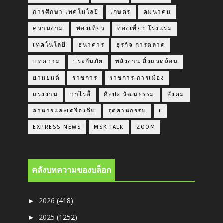
การศึกษา เทคโนโลยี
เกษตร
คมนาคม
ความงาม
ท่องเที่ยว
ท่องเที่ยว โรงแรม
เทคโนโลยี
ธนาคาร
ธุรกิจ การตลาด
บทความ
ประกันภัย
พลังงาน สิ่งแวดล้อม
ยานยนต์
ราชการ
ราชการ การเมือง
แรงงาน
วาไรตี้
ศิลปะ วัฒนธรรม
สังคม
อาหารและเครื่องดื่ม
อุตสาหกรรม
เ
EXPRESS NEWS
MSK TALK
ZOOM
คลังบทความของบล็อก
2026
(418)
►
2025
(1252)
►