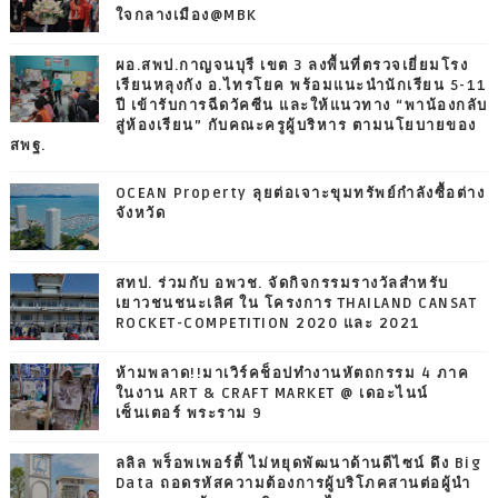
ใจกลางเมือง@MBK
ผอ.สพป.กาญจนบุรี เขต 3 ลงพื้นที่ตรวจเยี่ยมโรง
เรียนหลุงกัง อ.ไทรโยค พร้อมแนะนำนักเรียน 5-11
ปี เข้ารับการฉีดวัคซีน และให้แนวทาง “พาน้องกลับ
สู่ห้องเรียน” กับคณะครูผู้บริหาร ตามนโยบายของ
สพฐ.
OCEAN Property ลุยต่อเจาะขุมทรัพย์กำลังซื้อต่าง
จังหวัด
สทป. ร่วมกับ อพวช. จัดกิจกรรมรางวัลสำหรับ
เยาวชนชนะเลิศ ใน โครงการ THAILAND CANSAT
ROCKET-COMPETITION 2020 และ 2021
ห้ามพลาด!!มาเวิร์คช็อปทำงานหัตถกรรม 4 ภาค
ในงาน ART & CRAFT MARKET @ เดอะไนน์
เซ็นเตอร์ พระราม 9
ลลิล พร็อพเพอร์ตี้ ไม่หยุดพัฒนาด้านดีไซน์ ดึง Big
Data ถอดรหัสความต้องการผู้บริโภคสานต่อผู้นำ