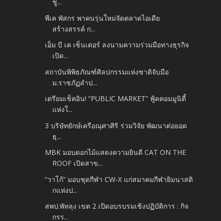
ชู...
พีเค พัสกร พาคนรุ่นใหม่จัดตลาดไอเดีย
สร้างสรรค์ ก...
เอ็ม บี เค เซ็นเตอร์ ลงนามความร่วมมือทางธุรกิจ
เปิด...
สถาบันพิพิธภัณฑ์ศิลปกรรมแห่งชาติจับมือ
ม.ราชภัฏลำป...
เตรียมเช็คอิน! “PUBLIC MARKET” ฟู้ดคอมมูนิตี้
แห่งใ...
3 บริษัทยักษ์เครือณุศาศิริ ร่วมวิจัย พัฒนาต่อยอด
ธุ...
MBK มอบดอกไม้แสดงความยินดี CAT ON THE
ROOF เปิดสาข...
“วาโก้” มอบชุดกีฬา CW-X แก่สมาคมกีฬายิมนาสติ
กแห่งป...
สพป.พัทลุง เขต 2 เปิดอบรบรมเชิงปฏิบัติการ : กิจ
กรร...