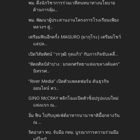
พม. ดึงนักวิชาการร่วมเวทีสนทนาทางนโยบาย
ด้านการคุ้ม...
พม. พัฒนาผู้ประสานงานโครงการโรงเรียนเพียง
หลวงฯ สู่...
เตรียมฟินอีกครั้ง MAGURO (มากุโระ) เตรียมโชว์
แล่ปล...
เปิดวิสัยทัศน์ “วรวุฒิ กุลแก้ว” กับภารกิจขับเคลื่...
“หัตถศิลป์ลำปาง : มรดกศรัทธาแห่งเขลางค์นคร”
นิทรรศ...
“River Media” เปิดตัวแพลตฟอร์ม ดันธุรกิจ
ออนไลน์ คว...
GINO McCRAY พลิกโฉมเปิดตัวช็อปรูปแบบใหม่
แห่งแรก ณ...
อิ่ม ฟิน ไปกับบุฟเฟ่ต์อาหารนานาชาติมื้อกลางวัน
ณ ...
จิตอาสา ทบ. จับมือ กทม. บูรณาการความร่วมมือ
แก้ไขปั...