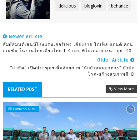
delicious
bloglovin
behance
Newer Article
สัมผัสมนต์เสน่ห์โรงแรมเฮอริเทจ เชียงราย โฮเท็ล แอนด์ คอน
เวนชั่น ในงานไทยเที่ยวไทย 1-4 ก.ย. ที่ไบเทค บางนา บูธ J40
Older Article
"สาธิต" เปิดประชุมฯเพิ่มศักยภาพ “นักกำหนดอาหาร” บำบัด
โรค-สร้างสุขภาพดี..D
View More
RELATED POST
EXPRESS NEWS