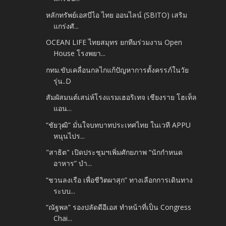
หลักทรัพย์เอสบีไอ ไทย ออนไลน์ (SBITO) เสริม
แกร่งศั...
OCEAN LIFE ไทยสมุทร ยกทีมร่วมงาน Open
House โรงพยา...
กทม.ขับเคลื่อนกลไกแก้ปัญหาการตั้งครรภ์ในวัย
รุ่น..D
สัมผัสมนต์เสน่ห์โรงแรมเฮอริเทจ เชียงราย โฮเท็ล
แอน...
“ชัยวุฒิ” มั่นใจบทบาทประเทศไทย ในเวที APPU
หนุนไปร...
"สาธิต" เปิดประชุมฯเพิ่มศักยภาพ “นักกำหนด
อาหาร” บำ...
“ชวนลงเรือ เพื่อชีวิตผาสุก” ทางเลือกการเดินทาง
ระบบ...
“ณัฐพล” รองปลัดดีอีเอส ทำหน้าที่เป็น Congress
Chai...