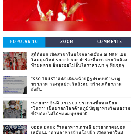
POPULAR 10
ZOOM
COMMENTS
สุกี้ตี๋น้อย เปิดสาขาใหม่ใจกลางเมือง ณ MBK เผย
โฉมมุมใหม่ Snack Bar นำร่องที่แรก สายกินต้อง
ห้ามพลาด อิ่มอร่อยไม่อั้นในราคาเบา ๆ ฟินจุกๆ
"SSO TRUST"สปส.เดินหน้าปฏิรูประบบบำนาญ
ชราภาพ กองทุนประกันสังคม สร้างเสถียรภาพ
ยั่งยืน
"นายกฯ" ยินดี UNESCO ประกาศขึ้นทะเบียน
"โนรา" เป็นมรดกโลกด้านภูมิปัญญาทางวัฒนธรรม
ที่จับต้องไม่ได้ของมนุษยชาติ
Oppa Daek ร้านอาหารเกาหลี บรรยากาศอบอุ่น
เหมือนมาทานอาหารบ้านโอปป้า เปิดสาขาใหม่