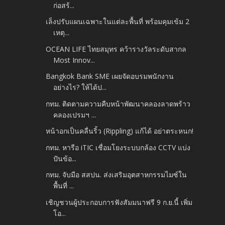
ก่อสร้...
เล็งปรับแผนเฉพาะในแต่ละพื้นที่ พร้อมคุมเข้ม 2
เหตุ...
OCEAN LIFE ไทยสมุทร คว้ารางวัลระดับสากล
Most Innov...
Bangkok Bank SME เผยจัดอบรมพนักงาน
อย่างไร? ให้ได้ป...
กทม. ติดตามความคืบหน้าพัฒนาคลองลาดพร้าว
คลองเปรมฯ ...
หน้าอกเป็นคลื่นริ้ว (Rippling) แก้ได้ อย่าตระหนก!
กทม. หารือ iTIC เชื่อมโยงระบบกล้อง CCTV แบ่ง
ปันข้อ...
กทม. จับมือ สสปน. ส่งเสริมอุตสาหกรรมไมซ์ใน
พื้นที่ ...
เชิญชวนผู้ประกอบการฟังสัมมนาฟรี 9 ก.ย.นี้ เพิ่ม
โอ...