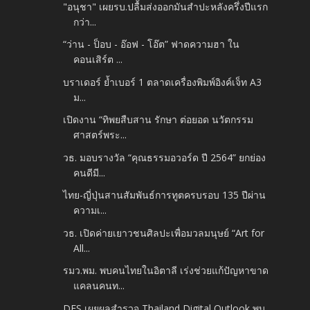
"อนุชา" เผยรบ.ปลื้มส่งออกมันสำปะหลังครึ่งปีแรก
กว่า...
“ว่าน - ป็อบ - อ๊อฟ - โอ๊ต” ฟาดความฮา ใน
คอนเสิร์ต ...
บราเดอร์ ย้ำเบอร์ 1 ตลาดเครื่องพิมพ์อิงค์เจ็ท A3
ม...
เปิดงาน “ทิพยสืบสาน รักษา ต่อยอด นวัตกรรม
ศาสตร์พระ...
วธ. มอบรางวัล “คุณธรรมอวอร์ด ปี 2564” ยกย่อง
คนดีมี...
ไทย-ญี่ปุ่นสานสัมพันธ์การทูตครบรอบ 135 ปีผ่าน
ความเ...
วธ. เปิดค่ายเยาวชนศิลปะเพื่อมวลมนุษย์ “Art for
All...
รมว.พม. พบคนไทยในอิตาลี เร่งช่วยแก้ปัญหาขาด
แคลนคนท...
DES เผยผลสำรวจ Thailand Digital Outlook พบ