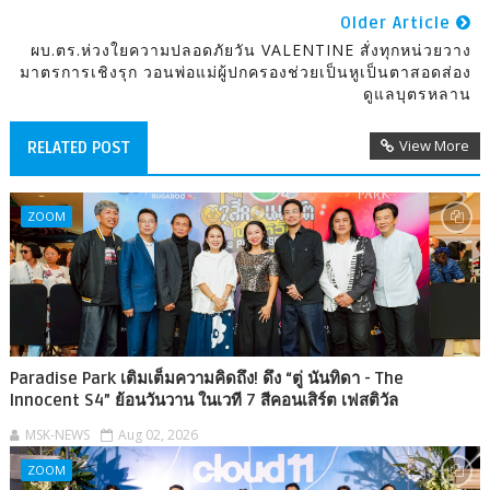
Older Article
ผบ.ตร.ห่วงใยความปลอดภัยวัน VALENTINE สั่งทุกหน่วยวาง
มาตรการเชิงรุก วอนพ่อแม่ผู้ปกครองช่วยเป็นหูเป็นตาสอดส่อง
ดูแลบุตรหลาน
View More
RELATED POST
ZOOM
Paradise Park เติมเต็มความคิดถึง! ดึง “ตู่ นันทิดา - The
Innocent S4” ย้อนวันวาน ในเวที 7 สีคอนเสิร์ต เฟสติวัล
MSK-NEWS
Aug 02, 2026
ZOOM