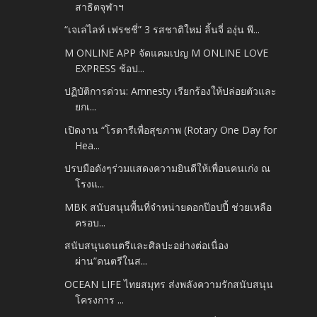
สาธิตจุฬาฯ
“เจเล่ไลท์ เฟรชชี่” 3 รสชาติใหม่ ลิ้นจี่ องุ่น พี...
M ONLINE APP จัดแคมเปญ M ONLINE LOVE
EXPRESS ช้อป...
ปฏิบัติการด่วน: Amnesty เรียกร้องให้ปล่อยตัวและ
ยกเ...
เปิดงาน “โรตารีเพื่อสุขภาพ (Rotary One Day for
Hea...
ปรบมือดังๆร่วมแสดงความยินดีให้เพื่อนคนเก่ง ณ
โรงแ...
MBK สนับสนุนพื้นที่จำหน่ายดอกป๊อปปี้ ช่วยเหลือ
ครอบ...
สนับสนุนดนตรีและศิลปะ​อย่างต่อเนื่อง
ผ่าน”ดนตรีในส...
OCEAN LIFE ไทยสมุทร ส่งพลังความรักสนับสนุน
โครงการ ...