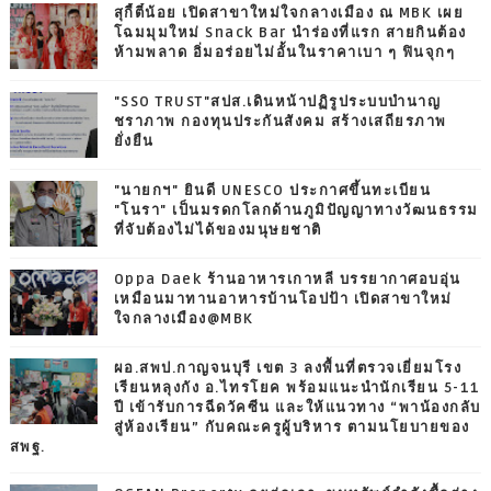
สุกี้ตี๋น้อย เปิดสาขาใหม่ใจกลางเมือง ณ MBK เผย
โฉมมุมใหม่ Snack Bar นำร่องที่แรก สายกินต้อง
ห้ามพลาด อิ่มอร่อยไม่อั้นในราคาเบา ๆ ฟินจุกๆ
"SSO TRUST"สปส.เดินหน้าปฏิรูประบบบำนาญ
ชราภาพ กองทุนประกันสังคม สร้างเสถียรภาพ
ยั่งยืน
"นายกฯ" ยินดี UNESCO ประกาศขึ้นทะเบียน
"โนรา" เป็นมรดกโลกด้านภูมิปัญญาทางวัฒนธรรม
ที่จับต้องไม่ได้ของมนุษยชาติ
Oppa Daek ร้านอาหารเกาหลี บรรยากาศอบอุ่น
เหมือนมาทานอาหารบ้านโอปป้า เปิดสาขาใหม่
ใจกลางเมือง@MBK
ผอ.สพป.กาญจนบุรี เขต 3 ลงพื้นที่ตรวจเยี่ยมโรง
เรียนหลุงกัง อ.ไทรโยค พร้อมแนะนำนักเรียน 5-11
ปี เข้ารับการฉีดวัคซีน และให้แนวทาง “พาน้องกลับ
สู่ห้องเรียน” กับคณะครูผู้บริหาร ตามนโยบายของ
สพฐ.