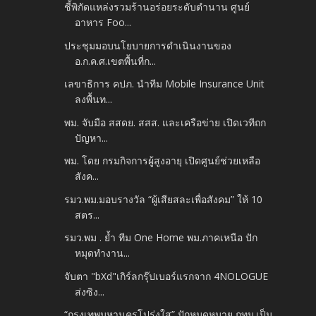
ชี้พิกัดแหล่งรวมร้านอร่อยระดับตำนาน ศูนย์
อาหาร Foo...
ประชุมมอบนโยบายการดำเนินงานของ
อ.ก.ค.ศ.เขตพื้นที่ก...
เลขาธิการ คปภ. นำทีม Mobile Insurance Unit
ลงพื้นท...
พม. จับมือ สสดย. สสส. และเครือข่าย เปิดเวทีถก
ปัญหา...
พม. โดย กรมกิจการผู้สูงอายุ เปิดศูนย์ช่วยเหลือ
สังค...
รมว.พม.มอบรางวัล “ผู้เสียสละเพื่อสังคม” ให้ 10
สตร...
รมว.พม . ย้ำ ทีม One Home พม.ภาคเหนือ ปัก
หมุดทำงาน...
จับตา "bXd"เกิร์ลกรุ๊ปเบอร์แรกจาก 4NOLOGUE
ส่งซิง...
“กรุงเทพมหานครโปร่งใส” ปักหมุดหมาย กทม.เป็น