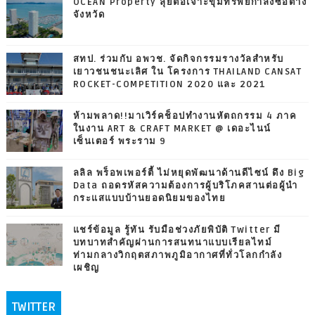
OCEAN Property ลุยต่อเจาะขุมทรัพย์กำลังซื้อต่าง
จังหวัด
สทป. ร่วมกับ อพวช. จัดกิจกรรมรางวัลสำหรับ
เยาวชนชนะเลิศ ใน โครงการ THAILAND CANSAT
ROCKET-COMPETITION 2020 และ 2021
ห้ามพลาด!!มาเวิร์คช็อปทำงานหัตถกรรม 4 ภาค
ในงาน ART & CRAFT MARKET @ เดอะไนน์
เซ็นเตอร์ พระราม 9
ลลิล พร็อพเพอร์ตี้ ไม่หยุดพัฒนาด้านดีไซน์ ดึง Big
Data ถอดรหัสความต้องการผู้บริโภคสานต่อผู้นำ
กระแสแบบบ้านยอดนิยมของไทย
แชร์ข้อมูล รู้ทัน รับมือช่วงภัยพิบัติ Twitter มี
บทบาทสำคัญผ่านการสนทนาแบบเรียลไทม์
ท่ามกลางวิกฤตสภาพภูมิอากาศที่ทั่วโลกกำลัง
เผชิญ
TWITTER