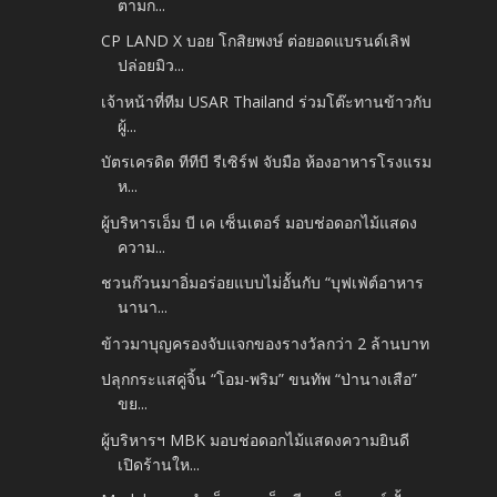
ตามก...
CP LAND X บอย โกสิยพงษ์ ต่อยอดแบรนด์เลิฟ
ปล่อยมิว...
เจ้าหน้าที่ทีม USAR Thailand ร่วมโต๊ะทานข้าวกับ
ผู้...
บัตรเครดิต ทีทีบี รีเซิร์ฟ จับมือ ห้องอาหารโรงแรม
ห...
ผู้บริหารเอ็ม บี เค เซ็นเตอร์ มอบช่อดอกไม้แสดง
ความ...
ชวนก๊วนมาอิ่มอร่อยแบบไม่อั้นกับ “บุฟเฟ่ต์อาหาร
นานา...
ข้าวมาบุญครองจับแจกของรางวัลกว่า 2 ล้านบาท
ปลุกกระแสคู่จิ้น “โอม-พริม” ขนทัพ “ป่านางเสือ”
ขย...
ผู้บริหารฯ MBK มอบช่อดอกไม้แสดงความยินดี
เปิดร้านให...