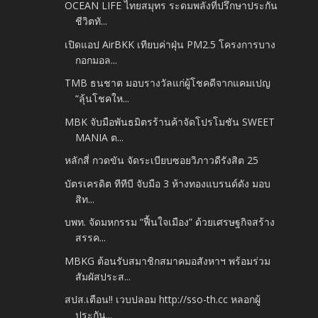
OCEAN LIFE ไทยสมุทร ระดมพลังที่ปรึกษาประกัน
ชีวิตทั...
เปิดแอป AirBKK เทียบค่าฝุ่น PM2.5 โครงการบาง
กอกมอล...
TMB ธนชาต มอบรางวัลแก่ผู้โชคดีจากแคมเปญ
“ลุ้นโชคให...
MBK จับมือพันธมิตรร้านค้าจัดโปรโมชัน SWEET
MANIA ต...
หลักสี่ กวดขัน จัดระเบียบซอยวิภาวดีรังสิต 25
บัตรเครดิต ทีทีบี จับมือ 3 ห้างทองแบรนด์ดัง มอบ
สิท...
บพท. จัดมหกรรม “ฟื้นใจเมือง” ด้วยเศรษฐกิจสร้าง
สรรค...
MBKG ต้อนรับสมาชิกสมาคมอสังหาฯ พร้อมร่วม
สัมผัสประส...
สปส.เตือน!! เวบปลอม http://sso-th.cc หลอกผู้
ประกัน...