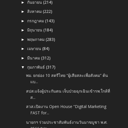
กันยายน
(214)
►
สิงหาคม
(222)
►
กรกฎาคม
(143)
►
มิถุนายน
(184)
►
พฤษภาคม
(283)
►
เมษายน
(84)
►
มีนาคม
(312)
►
กุมภาพันธ์
(317)
▼
พม. ยกย่อง 10 สตรีไทย “ผู้เสียสละเพื่อสังคม” ต้น
แบ...
สปส.แจ้งผู้ประกันตน เจ็บป่วยฉุกเฉินเข้ารพ.ใกล้ที่
ส...
สวส.เปิดงาน Open House “Digital Marketing
FAST for...
นายกฯ ร่วมประชาสัมพันธ์งานวันมาฆบูชา พ.ศ.