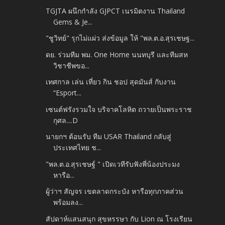
TGJTA ผนึกกำลัง GJPCT เนรมิตงาน Thailand
Gems & Je...
"ชูวิทย์" รุกไม่แผ่ว ส่งข้อมูล ให้ "พล.ต.อ.สุรเชษฐ...
ดย. ร่วมทีม พม. One Home นนทบุรี และทีมสห
วิชาชีพขอ...
เทศกาล เล่น เที่ยว กิน ชอป สุดมันส์ กับงาน
“Esport...
เซนต์ฟรังรวมใจ บริจาคโลหิต ถวายเป็นพระราช
กุศล....D
นายกฯ ต้อนรับ ทีม USAR Thailand กลับสู่
ประเทศไทย ช...
"พล.ต.อ.สุรเชษฐ์ " เปิดเวทีรับฟังพี่น้องประมง
หารือ...
ผู้ว่าฯ สัญจร เขตลาดกระบัง หารือทุกภาคส่วน
พร้อมลง...
สัปดาห์แสนสนุก สุขหรรษา กับ Lion ณ โรงเรียน