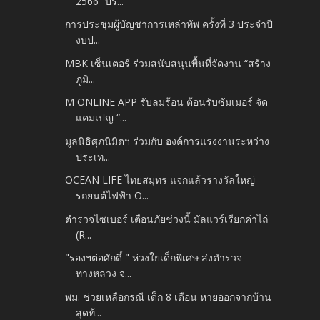
2566 “ปร...
การประชุมผู้บัญชาการเหล่าทัพ ครั้งที่ 3 ประจำปี
งบป...
MBK เซ็นเตอร์ ร่วมสนับสนุนพื้นที่จัดงาน “สร้าง
ภูมิ...
M ONLINE APP รับลมร้อน ต้อนรับซัมเมอร์ จัด
แคมเปญ “...
มูลนิธิศุภนิมิตฯ ร่วมกับ องค์การแรงงานระหว่าง
ประเท...
OCEAN LIFE ไทยสมุทร แจกแล้วรางวัลใหญ่
รถยนต์ไฟฟ้า O...
ตำรวจไซเบอร์ เตือนภัยช่วงนี้ มัลแวร์เรียกค่าไถ่
(R...
"รองฯต่อศักดิ์ " ห่วงใยเด็กพิเศษ ส่งตำรวจ
ทางหลวง จ...
พม. ช่วยเหลือกรณี เด็ก 8 เดือน หายออกจากบ้าน
สุดท้...