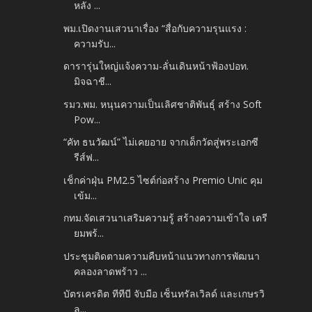
หลัง ...
พม.เปิดงานเสวนาเรื่อง “สื่อกับความรุนแรง :
ความรับ...
ดารารุ่นใหญ่แจ้งความ-ลั่นเดินหน้าฟ้องปอท.
มิจฉาชี...
รมว.พม. หนุนความเป็นเลิศชาติพันธุ์ สร้าง Soft
Pow...
“คัท ธนวัฒน์” ไม่เคยอาย จากเด็กวัดสู่พระเอกซี
รีส์ฟ...
เช็กค่าฝุ่น PM2.5 ไซต์ก่อสร้าง Premio Unic คุม
เข้ม...
กทม.จัดเสวนาเสริมความรู้ สร้างความเข้าใจ เตรี
ยมพร้...
ประชุมติดตามความคืบหน้าแนวทางการพัฒนา
คลองลาดพร้าว ...
บัตรเครดิต ทีทีบี จับมือ เซ็นทรัลเวิลด์ และเกษรวิ
ล...