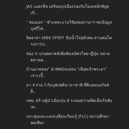
JAS แอสเซ็ท เตรียมบุกเมืองรองกับโมเดลมิกซ์ยูส
เปิ...
" หมอเอก " ชำแหละงานวิจัยหมอรามาฯ พบข้อมูล
บุหรี่ไฟ...
จิตอาสา MBK SPIRIT ปันน้ำใจสู่สังคม สานต่อโค
รงการป...
ช่อง 3–บรอดคาซท์เพิ่มพันธมิตรไทย-ญี่ปุ่น ขยาย
ตลาดค...
บ้านอาหลอง” นำทัพนักแสดง “เลือดเจ้าพระยา”
เจาะเบื้...
มา 4 จ่าย 3 กับบุฟเฟต์นานาชาติ ที่ดิเอมเมอรัลด์
ค็...
กทม. สร้างผู้นำเมืองรุ่น 8 ระดมความคิดเห็นรับฟัง
เส...
ประชุมและแลกเปลี่ยนเรียนรู้ (PLC) สถานศึกษา
พอเพียง