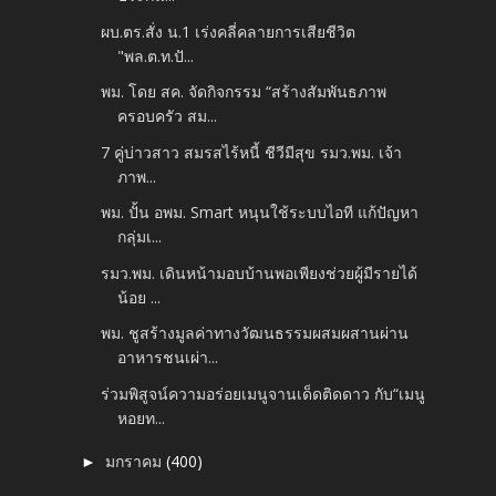
ผบ.ตร.สั่ง น.1 เร่งคลี่คลายการเสียชีวิต
"พล.ต.ท.ปั...
พม. โดย สค. จัดกิจกรรม “สร้างสัมพันธภาพ
ครอบครัว สม...
7 คู่บ่าวสาว สมรสไร้หนี้ ชีวีมีสุข รมว.พม. เจ้า
ภาพ...
พม. ปั้น อพม. Smart หนุนใช้ระบบไอที แก้ปัญหา
กลุ่มเ...
รมว.พม. เดินหน้ามอบบ้านพอเพียงช่วยผู้มีรายได้
น้อย ...
พม. ชูสร้างมูลค่าทางวัฒนธรรมผสมผสานผ่าน
อาหารชนเผ่า...
ร่วมพิสูจน์ความอร่อยเมนูจานเด็ดติดดาว กับ“เมนู
หอยท...
มกราคม
(400)
►