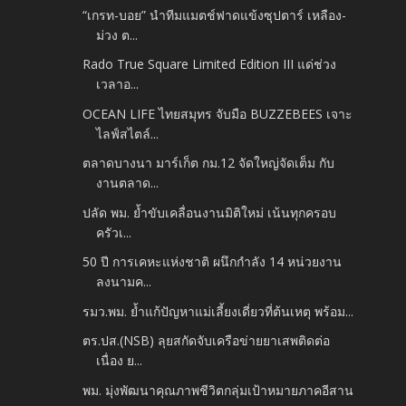
“เกรท-บอย” นำทีมแมตช์ฟาดแข้งซุปตาร์ เหลือง-
ม่วง ต...
Rado True Square Limited Edition III แด่ช่วง
เวลาอ...
OCEAN LIFE ไทยสมุทร จับมือ BUZZEBEES เจาะ
ไลฟ์สไตล์...
ตลาดบางนา มาร์เก็ต กม.12 จัดใหญ่จัดเต็ม กับ
งานตลาด...
ปลัด พม. ย้ำขับเคลื่อนงานมิติใหม่ เน้นทุกครอบ
ครัวเ...
50 ปี การเคหะแห่งชาติ ผนึกกำลัง 14 หน่วยงาน
ลงนามค...
รมว.พม. ย้ำแก้ปัญหาแม่เลี้ยงเดี่ยวที่ต้นเหตุ พร้อม...
ตร.ปส.(NSB) ลุยสกัดจับเครือข่ายยาเสพติดต่อ
เนื่อง ย...
พม. มุ่งพัฒนาคุณภาพชีวิตกลุ่มเป้าหมายภาคอีสาน