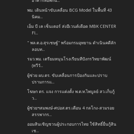
อาคารหอพักน...
พม. เดินหน้าขับเคลื่อน BCG Model ในพื้นที่ 43
นิคม...
เอ็ม บี เค เซ็นเตอร์ ส่งอีเวนต์เดือด MBK CENTER
FI...
" พล.ต.อ.สุรเชษฐ์" พร้อมกรมอุทยาน ดำเนินคดีลัก
ลอบท...
รมว.พม. เตรียมหนุนโรงเรียนทีปังกรวิทยาพัฒน์
(ทวีวั...
ผู้ช่วย ผบ.ตร. ขับเคลื่อนการป้องกันและปราบ
ปรามการแ...
โฆษก ตร. แจง การแต่งตั้ง พ.ต.ท.ไพบูลย์ สว.เก็บกู้
ว...
ผู้ช่วยฯสมพงษ์-ศปอส.ตร.เตือน 4 กลโกง-สวมรอย
สรรพากร...
ออมสินเชิญชวนผู้ประกอบการไทย ใช้สิทธิ์ยื่นกู้สิน
เช...