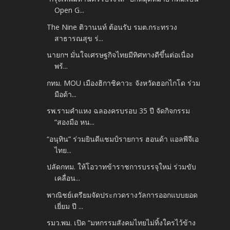
Open G...
The Nine ติวานนท์ ต้อนรับ รมต.กระทรวง
สาธารณสุข ร่...
นายกฯ มั่นใจเศรษฐกิจไทยมีทิศทางดีขึ้นต่อเนื่อง
พร้...
กทม. MOU เมืองฮิกาชิคาวะ จังหวัดฮอกไกโด ร่วม
มือด้า...
รพ.รามคำแหง ฉลองครบรอบ 35 ปี จัดกิจกรรม
“สองมือ หน...
“อนุทิน” ร่วมยินดีแชมป์รายการ ฮอนด้า แอลพีจีเอ
ไทย...
ปลัดกทม. ให้โอวาทข้าราชการบรรจุใหม่ ร่วมขับ
เคลื่อน...
พาณิชย์เตรียมจัดประกวดรางวัลการออกแบบยอด
เยี่ยม ปี ...
รมว.พม. เปิด “มหกรรมสังคมไทยไม่ทิ้งใครไว้ข้าง