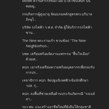
Model ความสำเร็จของ เอ็ม บี เค เซ็นเตอร์ ปั้น
คอมมู...
กรมกิจการผู้สูงอายุ จัดอบรมหลักสูตรพระบริบาล
ภิกษุไ...
บริษัท รถไฟฟ้า ร.ฟ.ท. จำกัด ผู้ให้บริการรถไฟฟ้า
ชาน...
The Nine พระรามเก้า ชวนช้อป "The Nine
Neighborhoo...
บพท. เตรียมพร้อมจัดงานมหกรรม “ฟื้นใจเมือง”
ด้วยเศ...
คปภ. เอาจริงเตรียมความพร้อมบุคลากรเพื่อรองรับ
การปร...
เลขาธิการ คปภ. จัดปฐมนิเทศติวเข้มนักศึกษา
วปส. รุ่...
คปภ. ลงพื้นที่ช่วยเหลือด้านประกันภัยกรณี “รถเมล์
สา...
รมว.พม. แนะสร้างอาชีพใหม่ที่ยั่งยืนให้กลุ่มชาติ