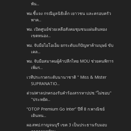
พัน...
พม.ชี้แจง กรณีมูลนิธิเด็ก เยาวชน และครอบครัว
พาค...
พม. เปิดศูนย์ช่วยเหลือสังคมชุมชนแผ่นดินทอง
เขตหนอง...
พม. จับมือไอโอเอ็ม ยกระดับแก้ปัญหาค้ามนุษย์ ขับ
เคล...
พม. จับมือสมาคมผู้ค้าปลีกไทย MOU ช่วยคนพิการ
เพิ่มร...
เวทีประกวดระดับนานาชาติ " Miss & Mister
SUPRANATIO...
ด่วน!ศาลปกครองรับคำร้องสรรหาปปช."ไม่ชอบ"
"ประหยัด...
“OTOP Premium Go Inter” ปีที่ 8 ก.พาณิชย์
เดินหน...
ผอ.สพป.กาญจนบุรี เขต 3 เป็นประธานรับมอบ