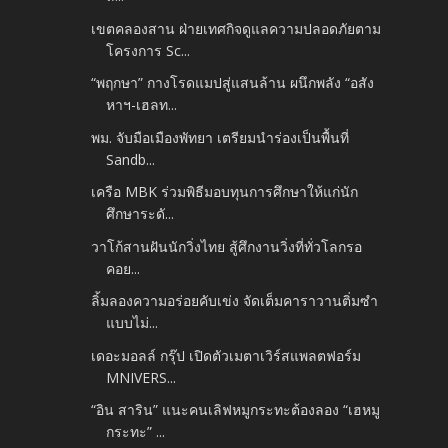
เขตคลองสาน ฝ่ายเทศกิจ​ดูแลความปลอดภัยตาม
โครงการ Sc...
“พฤกษา” กางโรดแมปสู่แสนล้าน ผนึกพลัง “อสัง
หาฯ-เฮลท...
พม. จับมือเมืองพัทยา เตรียมนำร่องเป็นพื้นที่
Sandb...
เครือ MBK ร่วมพิธีมอบทุนการศึกษาให้แก่นัก
ศึกษาระดั...
วาโก้สานฝันนักวิ่งไทย สู้ศึกงานวิ่งที่ทั่วโลกรอ
คอย...
ลิ้มลองความอร่อยคับเข่ง จัดเต็มคาราวานติ่มซำ
แบบไม่...
เดอะมอลล์ กรุ๊ป เปิดตัวเมตาเวิร์สแพลตฟอร์ม
MNIVERS...
“อิน สาริน” แนะคนเลิฟหมูกระทะต้องลอง “เฮหมู
กระทะ” ...