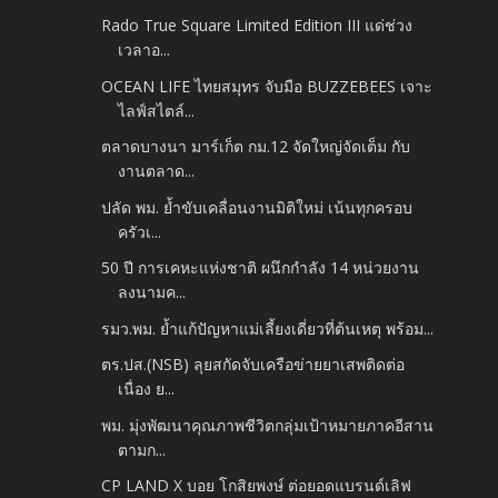
Rado True Square Limited Edition III แด่ช่วง
เวลาอ...
OCEAN LIFE ไทยสมุทร จับมือ BUZZEBEES เจาะ
ไลฟ์สไตล์...
ตลาดบางนา มาร์เก็ต กม.12 จัดใหญ่จัดเต็ม กับ
งานตลาด...
ปลัด พม. ย้ำขับเคลื่อนงานมิติใหม่ เน้นทุกครอบ
ครัวเ...
50 ปี การเคหะแห่งชาติ ผนึกกำลัง 14 หน่วยงาน
ลงนามค...
รมว.พม. ย้ำแก้ปัญหาแม่เลี้ยงเดี่ยวที่ต้นเหตุ พร้อม...
ตร.ปส.(NSB) ลุยสกัดจับเครือข่ายยาเสพติดต่อ
เนื่อง ย...
พม. มุ่งพัฒนาคุณภาพชีวิตกลุ่มเป้าหมายภาคอีสาน
ตามก...
CP LAND X บอย โกสิยพงษ์ ต่อยอดแบรนด์เลิฟ