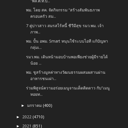
"พล.ต.ท.ปั...
พม. โดย สค. จัดกิจกรรม “สร้างสัมพันธภาพ
ครอบครัว สม...
7 คู่บ่าวสาว สมรสไร้หนี้ ชีวีมีสุข รมว.พม. เจ้า
ภาพ...
พม. ปั้น อพม. Smart หนุนใช้ระบบไอที แก้ปัญหา
กลุ่มเ...
รมว.พม. เดินหน้ามอบบ้านพอเพียงช่วยผู้มีรายได้
น้อย ...
พม. ชูสร้างมูลค่าทางวัฒนธรรมผสมผสานผ่าน
อาหารชนเผ่า...
ร่วมพิสูจน์ความอร่อยเมนูจานเด็ดติดดาว กับ“เมนู
หอยท...
มกราคม
(400)
►
2022
(4710)
►
2021
(851)
►