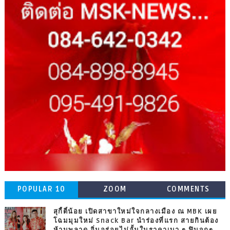
POPULAR 10
ZOOM
COMMENTS
สุกี้ตี๋น้อย เปิดสาขาใหม่ใจกลางเมือง ณ MBK เผย
โฉมมุมใหม่ Snack Bar นำร่องที่แรก สายกินต้อง
ห้ามพลาด อิ่มอร่อยไม่อั้นในราคาเบา ๆ ฟินจุกๆ