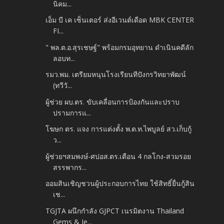
นิคม...
เอ็ม บี เค เซ็นเตอร์ ส่งอีเวนต์เดือด MBK CENTER
FI...
" พล.ต.อ.สุรเชษฐ์" พร้อมกรมอุทยาน ดำเนินคดีลัก
ลอบท...
รมว.พม. เตรียมหนุนโรงเรียนทีปังกรวิทยาพัฒน์
(ทวีวั...
ผู้ช่วย ผบ.ตร. ขับเคลื่อนการป้องกันและปราบ
ปรามการแ...
โฆษก ตร. แจง การแต่งตั้ง พ.ต.ท.ไพบูลย์ สว.เก็บกู้
ว...
ผู้ช่วยฯสมพงษ์-ศปอส.ตร.เตือน 4 กลโกง-สวมรอย
สรรพากร...
ออมสินเชิญชวนผู้ประกอบการไทย ใช้สิทธิ์ยื่นกู้สิน
เช...
TGJTA ผนึกกำลัง GJPCT เนรมิตงาน Thailand
Gems & Je...