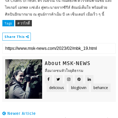
รีส์ Chains of heart ตรวนธรณี รัน กัณต์ธีภพ ศิโรรัตนพาณิชย์ และ
ไทเกอร์ เอกพล เเซ่เฮ้ง คู่พระนายจากซีรีส์ ติณณ์เต็มใจ พร้อมด้วย
ศิลปินอีกมากมาย ณ ศูนย์การค้าเอ็ม บี เค เซ็นเตอร์ เมื่อเร็ว ๆ นี้
Tags
# วาไรตี้
Share This
About MSK-NEWS
สื่อมวลชนหัวใจยุติธรรม
delicious
bloglovin
behance
Newer Article