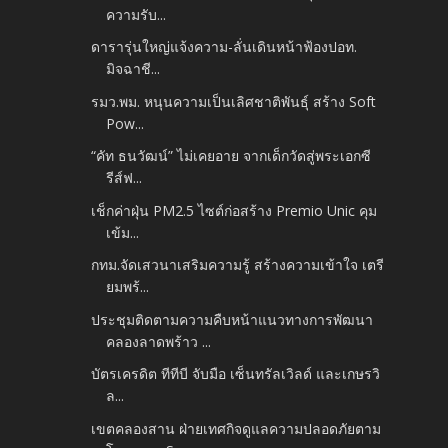
ความรับ...
ดารารุ่นใหญ่แจ้งความ-ลั่นเดินหน้าฟ้องปอท.
มิจฉาชี...
รมว.พม. หนุนความเป็นเลิศชาติพันธุ์ สร้าง Soft
Pow...
“คัท ธนวัฒน์” ไม่เคยอาย จากเด็กวัดสู่พระเอกซี
รีส์ฟ...
เช็กค่าฝุ่น PM2.5 ไซต์ก่อสร้าง Premio Unic คุม
เข้ม...
กทม.จัดเสวนาเสริมความรู้ สร้างความเข้าใจ เตรี
ยมพร้...
ประชุมติดตามความคืบหน้าแนวทางการพัฒนา
คลองลาดพร้าว ...
บัตรเครดิต ทีทีบี จับมือ เซ็นทรัลเวิลด์ และเกษรวิ
ล...
เขตคลองสาน ฝ่ายเทศกิจ​ดูแลความปลอดภัยตาม