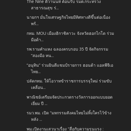
The Nine ติวานนท์ ต้อนรับ รมต.กระทรวง
สาธารณสุข ร่...
นายกฯ มั่นใจเศรษฐกิจไทยมีทิศทางดีขึ้นต่อเนื่อง
พร้...
กทม. MOU เมืองฮิกาชิคาวะ จังหวัดฮอกไกโด ร่วม
มือด้า...
รพ.รามคำแหง ฉลองครบรอบ 35 ปี จัดกิจกรรม
“สองมือ หน...
“อนุทิน” ร่วมยินดีแชมป์รายการ ฮอนด้า แอลพีจีเอ
ไทย...
ปลัดกทม. ให้โอวาทข้าราชการบรรจุใหม่ ร่วมขับ
เคลื่อน...
พาณิชย์เตรียมจัดประกวดรางวัลการออกแบบยอด
เยี่ยม ปี ...
รมว.พม. เปิด “มหกรรมสังคมไทยไม่ทิ้งใครไว้ข้าง
หลัง ...
พม.เปิดงานเสวนาเรื่อง “สื่อกับความรุนแรง :