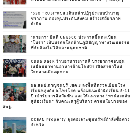
"SSO TRUST"สปส.เดินหน้าปฏิรูประบบบำนาญ
ชราภาพ กองทุนประกันสังคม สร้างเสถียรภาพ
ยั่งยืน
"นายกฯ" ยินดี UNESCO ประกาศขึ้นทะเบียน
"โนรา" เป็นมรดกโลกด้านภูมิปัญญาทางวัฒนธรรม
ที่จับต้องไม่ได้ของมนุษยชาติ
Oppa Daek ร้านอาหารเกาหลี บรรยากาศอบอุ่น
เหมือนมาทานอาหารบ้านโอปป้า เปิดสาขาใหม่
ใจกลางเมือง@MBK
ผอ.สพป.กาญจนบุรี เขต 3 ลงพื้นที่ตรวจเยี่ยมโรง
เรียนหลุงกัง อ.ไทรโยค พร้อมแนะนำนักเรียน 5-11
ปี เข้ารับการฉีดวัคซีน และให้แนวทาง “พาน้องกลับ
สู่ห้องเรียน” กับคณะครูผู้บริหาร ตามนโยบายของ
สพฐ.
OCEAN Property ลุยต่อเจาะขุมทรัพย์กำลังซื้อต่าง
จังหวัด