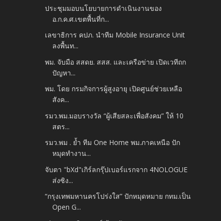
ประชุมมอบนโยบายการดำเนินงานของ
อ.ก.ค.ศ.เขตพื้นที่ก...
เลขาธิการ คปภ. นำทีม Mobile Insurance Unit
ลงพื้นท...
พม. จับมือ สสดย. สสส. และเครือข่าย เปิดเวทีถก
ปัญหา...
พม. โดย กรมกิจการผู้สูงอายุ เปิดศูนย์ช่วยเหลือ
สังค...
รมว.พม.มอบรางวัล “ผู้เสียสละเพื่อสังคม” ให้ 10
สตร...
รมว.พม . ย้ำ ทีม One Home พม.ภาคเหนือ ปัก
หมุดทำงาน...
จับตา "bXd"เกิร์ลกรุ๊ปเบอร์แรกจาก 4NOLOGUE
ส่งซิง...
“กรุงเทพมหานครโปร่งใส” ปักหมุดหมาย กทม.เป็น
Open G...