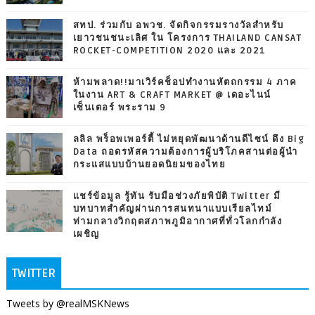
สทป. ร่วมกับ อพวช. จัดกิจกรรมรางวัลสำหรับ
เยาวชนชนะเลิศ ใน โครงการ THAILAND CANSAT
ROCKET-COMPETITION 2020 และ 2021
ห้ามพลาด!!มาเวิร์คช็อปทำงานหัตถกรรม 4 ภาค
ในงาน ART & CRAFT MARKET @ เดอะไนน์
เซ็นเตอร์ พระราม 9
ลลิล พร็อพเพอร์ตี้ ไม่หยุดพัฒนาด้านดีไซน์ ดึง Big
Data ถอดรหัสความต้องการผู้บริโภคสานต่อผู้นำ
กระแสแบบบ้านยอดนิยมของไทย
แชร์ข้อมูล รู้ทัน รับมือช่วงภัยพิบัติ Twitter มี
บทบาทสำคัญผ่านการสนทนาแบบเรียลไทม์
ท่ามกลางวิกฤตสภาพภูมิอากาศที่ทั่วโลกกำลัง
เผชิญ
TWITTER
Tweets by @realMSKNews