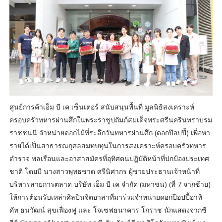
ศูนย์การค้าเอ็ม บี เค เซ็นเตอร์ สนับสนุนพื้นที่ มูลนิธิสงเคราะห์
ครอบครัวทหารผ่านศึกในพระราชูปถัมภ์สมเด็จพระศรีนครินทราบรม
ราชชนนี จำหน่ายดอกไม้ที่ระลึกวันทหารผ่านศึก (ดอกป๊อปปี้) เพื่อหา
รายได้เป็นสาธารณกุศลสมทบทุนในการสงเคราะห์ครอบครัวทหาร
ตำรวจ พลเรือนและอาสาสมัครที่อุทิศตนปฏิบัติหน้าที่ปกป้องประเทศ
ชาติ โดยมี นางสาวพุทธชาด ศรีนิศากร ผู้ช่วยประธานเจ้าหน้าที่
บริหารสายการตลาด บริษัท เอ็ม บี เค จำกัด (มหาชน) (ที่ 7 จากซ้าย)
ให้การต้อนรับเหล่าศิลปินจิตอาสาที่มาร่วมจำหน่ายดอกป๊อปปี้อาทิ
คัท ธนวัฒน์ สุขเฟื่องฟู และ โจเซฟธนาคาร โกราช นักแสดงจากซี