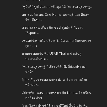
"ชูวิทย์" รุกไม่แผ่ว ส่งข้อมูล ให้ "พล.ต.อ.สุรเชษฐ...
ดย. ร่วมทีม พม. One Home นนทบุรี และทีมสห
วิชาชีพขอ...
เทศกาล เล่น เที่ยว กิน ชอป สุดมันส์ กับงาน
“Esport...
เซนต์ฟรังรวมใจ บริจาคโลหิต ถวายเป็นพระราช
กุศล....D
นายกฯ ต้อนรับ ทีม USAR Thailand กลับสู่
ประเทศไทย ช...
"พล.ต.อ.สุรเชษฐ์ " เปิดเวทีรับฟังพี่น้องประมง
หารือ...
ผู้ว่าฯ สัญจร เขตลาดกระบัง หารือทุกภาคส่วน
พร้อมลง...
สัปดาห์แสนสนุก สุขหรรษา กับ Lion ณ โรงเรียน
สาธิตจุฬาฯ
“เจเล่ไลท์ เฟรชชี่” 3 รสชาติใหม่ ลิ้นจี่ องุ่น พี...