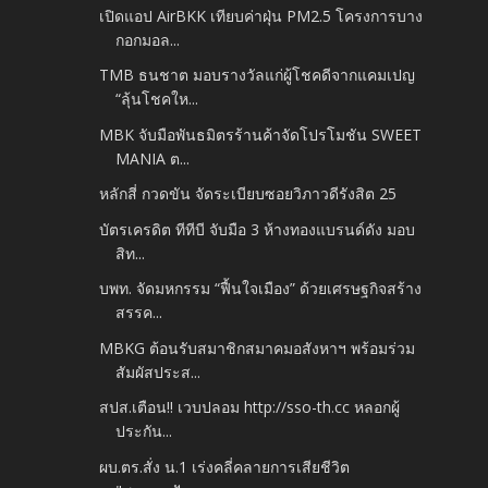
เปิดแอป AirBKK เทียบค่าฝุ่น PM2.5 โครงการบาง
กอกมอล...
TMB ธนชาต มอบรางวัลแก่ผู้โชคดีจากแคมเปญ
“ลุ้นโชคให...
MBK จับมือพันธมิตรร้านค้าจัดโปรโมชัน SWEET
MANIA ต...
หลักสี่ กวดขัน จัดระเบียบซอยวิภาวดีรังสิต 25
บัตรเครดิต ทีทีบี จับมือ 3 ห้างทองแบรนด์ดัง มอบ
สิท...
บพท. จัดมหกรรม “ฟื้นใจเมือง” ด้วยเศรษฐกิจสร้าง
สรรค...
MBKG ต้อนรับสมาชิกสมาคมอสังหาฯ พร้อมร่วม
สัมผัสประส...
สปส.เตือน!! เวบปลอม http://sso-th.cc หลอกผู้
ประกัน...
ผบ.ตร.สั่ง น.1 เร่งคลี่คลายการเสียชีวิต