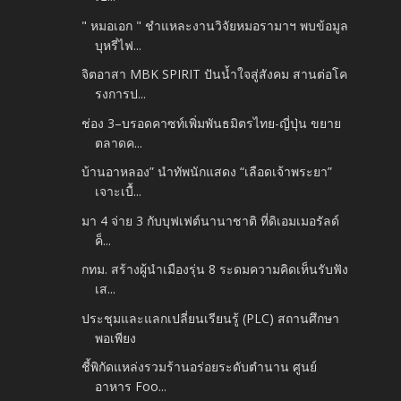
" หมอเอก " ชำแหละงานวิจัยหมอรามาฯ พบข้อมูล
บุหรี่ไฟ...
จิตอาสา MBK SPIRIT ปันน้ำใจสู่สังคม สานต่อโค
รงการป...
ช่อง 3–บรอดคาซท์เพิ่มพันธมิตรไทย-ญี่ปุ่น ขยาย
ตลาดค...
บ้านอาหลอง” นำทัพนักแสดง “เลือดเจ้าพระยา”
เจาะเบื้...
มา 4 จ่าย 3 กับบุฟเฟต์นานาชาติ ที่ดิเอมเมอรัลด์
ค็...
กทม. สร้างผู้นำเมืองรุ่น 8 ระดมความคิดเห็นรับฟัง
เส...
ประชุมและแลกเปลี่ยนเรียนรู้ (PLC) สถานศึกษา
พอเพียง
ชี้พิกัดแหล่งรวมร้านอร่อยระดับตำนาน ศูนย์
อาหาร Foo...