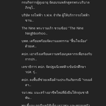
กรมกิจการผู้สูงอายุ จัดอบรมหลักสูตรพระบริบาล
ภิกษุไ...
บริษัท รถไฟฟ้า ร.ฟ.ท. จำกัด ผู้ให้บริการรถไฟฟ้า
ชาน...
The Nine พระรามเก้า ชวนช้อป "The Nine
Neighborhoo...
บพท. เตรียมพร้อมจัดงานมหกรรม “ฟื้นใจเมือง”
ด้วยเศ...
คปภ. เอาจริงเตรียมความพร้อมบุคลากรเพื่อรองรับ
การปร...
เลขาธิการ คปภ. จัดปฐมนิเทศติวเข้มนักศึกษา
วปส. รุ่...
คปภ. ลงพื้นที่ช่วยเหลือด้านประกันภัยกรณี “รถเมล์
สา...
รมว.พม. แนะสร้างอาชีพใหม่ที่ยั่งยืนให้กลุ่มชาติ
พัน...
พม.ชี้แจง กรณีมูลนิธิเด็ก เยาวชน และครอบครัว