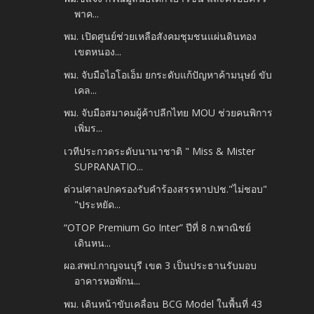
พาค...
พม. เปิดศูนย์ช่วยเหลือสังคมชุมชนแผ่นดินทอง
เขตหนอง...
พม. จับมือไอโอเอ็ม ยกระดับแก้ปัญหาค้ามนุษย์ ขับ
เคล...
พม. จับมือสมาคมผู้ค้าปลีกไทย MOU ช่วยคนพิการ
เพิ่มร...
เวทีประกวดระดับนานาชาติ " Miss & Mister
SUPRANATIO...
ด่วน!ศาลปกครองรับคำร้องสรรหาปปช."ไม่ชอบ"
"ประหยัด...
“OTOP Premium Go Inter” ปีที่ 8 ก.พาณิชย์
เดินหน...
ผอ.สพป.กาญจนบุรี เขต 3 เป็นประธานรับมอบ
อาคารหอพักน...
พม. เดินหน้าขับเคลื่อน BCG Model ในพื้นที่ 43