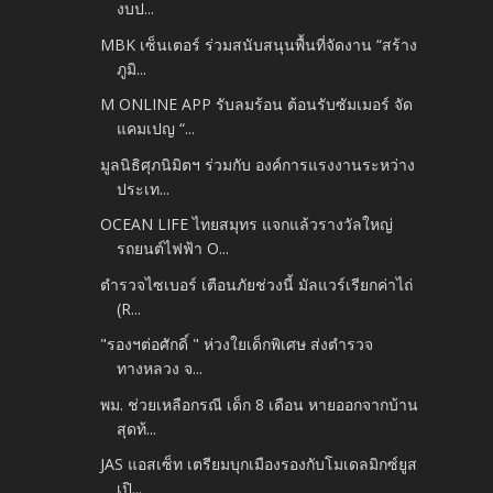
งบป...
MBK เซ็นเตอร์ ร่วมสนับสนุนพื้นที่จัดงาน “สร้าง
ภูมิ...
M ONLINE APP รับลมร้อน ต้อนรับซัมเมอร์ จัด
แคมเปญ “...
มูลนิธิศุภนิมิตฯ ร่วมกับ องค์การแรงงานระหว่าง
ประเท...
OCEAN LIFE ไทยสมุทร แจกแล้วรางวัลใหญ่
รถยนต์ไฟฟ้า O...
ตำรวจไซเบอร์ เตือนภัยช่วงนี้ มัลแวร์เรียกค่าไถ่
(R...
"รองฯต่อศักดิ์ " ห่วงใยเด็กพิเศษ ส่งตำรวจ
ทางหลวง จ...
พม. ช่วยเหลือกรณี เด็ก 8 เดือน หายออกจากบ้าน
สุดท้...
JAS แอสเซ็ท เตรียมบุกเมืองรองกับโมเดลมิกซ์ยูส
เปิ...