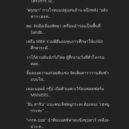
โครงการ Sc...
“พฤกษา” กางโรดแมปสู่แสนล้าน ผนึกพลัง “อสัง
หาฯ-เฮลท...
พม. จับมือเมืองพัทยา เตรียมนำร่องเป็นพื้นที่
Sandb...
เครือ MBK ร่วมพิธีมอบทุนการศึกษาให้แก่นัก
ศึกษาระดั...
วาโก้สานฝันนักวิ่งไทย สู้ศึกงานวิ่งที่ทั่วโลกรอ
คอย...
ลิ้มลองความอร่อยคับเข่ง จัดเต็มคาราวานติ่มซำ
แบบไม่...
เดอะมอลล์ กรุ๊ป เปิดตัวเมตาเวิร์สแพลตฟอร์ม
MNIVERS...
“อิน สาริน” แนะคนเลิฟหมูกระทะต้องลอง “เฮหมู
กระทะ” ...
“เกรท-บอย” นำทีมแมตช์ฟาดแข้งซุปตาร์ เหลือง-
ม่วง ต...