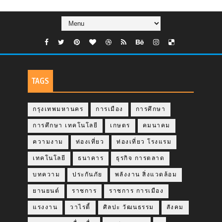
TAGS
กรุงเทพมหานคร
การเมือง
การศึกษา
การศึกษา เทคโนโลยี
เกษตร
คมนาคม
ความงาม
ท่องเที่ยว
ท่องเที่ยว โรงแรม
เทคโนโลยี
ธนาคาร
ธุรกิจ การตลาด
บทความ
ประกันภัย
พลังงาน สิ่งแวดล้อม
ยานยนต์
ราชการ
ราชการ การเมือง
แรงงาน
วาไรตี้
ศิลปะ วัฒนธรรม
สังคม