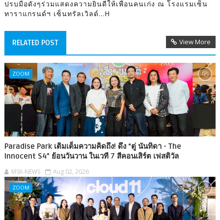
ปรบมือดังๆร่วมแสดงความยินดีให้เพื่อนคนเก่ง ณ โรงแรมเซ็น
ทาราแกรนด์ฯ เซ็นทรัลเวิลด์...H
View More
RELATED POST
ZOOM
Paradise Park เติมเต็มความคิดถึง! ดึง “ตู่ นันทิดา - The
Innocent S4” ย้อนวันวาน ในเวที 7 สีคอนเสิร์ต เฟสติวัล
MSK-NEWS
Aug 02, 2026
ZOOM