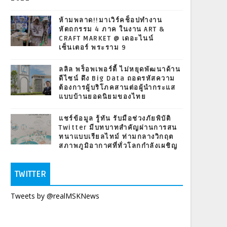
ห้ามพลาด!!มาเวิร์คช็อปทำงาน
หัตถกรรม 4 ภาค ในงาน ART &
CRAFT MARKET @ เดอะไนน์
เซ็นเตอร์ พระราม 9
ลลิล พร็อพเพอร์ตี้ ไม่หยุดพัฒนาด้าน
ดีไซน์ ดึง Big Data ถอดรหัสความ
ต้องการผู้บริโภคสานต่อผู้นำกระแส
แบบบ้านยอดนิยมของไทย
แชร์ข้อมูล รู้ทัน รับมือช่วงภัยพิบัติ
Twitter มีบทบาทสำคัญผ่านการสน
ทนาแบบเรียลไทม์ ท่ามกลางวิกฤต
สภาพภูมิอากาศที่ทั่วโลกกำลังเผชิญ
TWITTER
Tweets by @realMSKNews