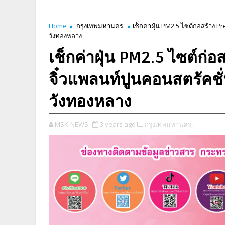
Home
กรุงเทพมหานคร
เช็กค่าฝุ่น PM2.5 ไซต์ก่อสร้าง 
วังทองหลาง
เช็กค่าฝุ่น PM2.5 ไซต์ก่อ
จิ๋วแพลนท์ปูนคอนสตรัคช
วังทองหลาง
MSK-NEWS
3 years ago
กรุงเทพมหานคร,