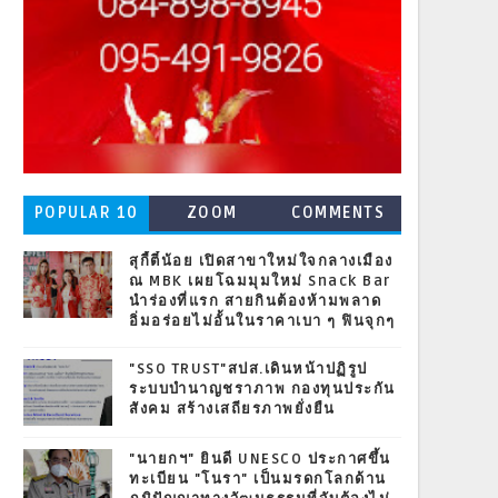
POPULAR 10
ZOOM
COMMENTS
สุกี้ตี๋น้อย เปิดสาขาใหม่ใจกลางเมือง
ณ MBK เผยโฉมมุมใหม่ Snack Bar
นำร่องที่แรก สายกินต้องห้ามพลาด
อิ่มอร่อยไม่อั้นในราคาเบา ๆ ฟินจุกๆ
"SSO TRUST"สปส.เดินหน้าปฏิรูป
ระบบบำนาญชราภาพ กองทุนประกัน
สังคม สร้างเสถียรภาพยั่งยืน
"นายกฯ" ยินดี UNESCO ประกาศขึ้น
ทะเบียน "โนรา" เป็นมรดกโลกด้าน