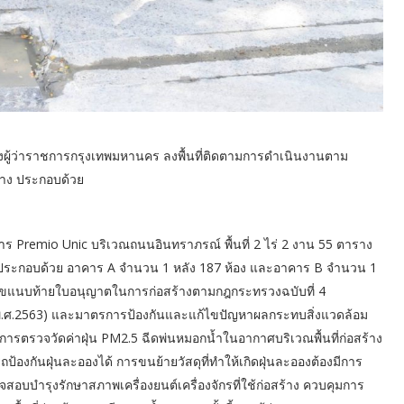
ม รองผู้ว่าราชการกรุงเทพมหานคร ลงพื้นที่ติดตามการดำเนินงานตาม
ลาง ประกอบด้วย
 Premio Unic บริเวณถนนอินทราภรณ์ พื้นที่ 2 ไร่ 2 งาน 55 ตาราง
ฟ้า) ประกอบด้วย อาคาร A จำนวน 1 หลัง 187 ห้อง และอาคาร B จำนวน 1
่อนไขแนบท้ายใบอนุญาตในการก่อสร้างตามกฎกระทรวงฉบับที่ 4
 (พ.ศ.2563) และมาตรการป้องกันและแก้ไขปัญหาผลกระทบสิ่งแวดล้อม
ารตรวจวัดค่าฝุ่น PM2.5 ฉีดพ่นหมอกน้ำในอากาศบริเวณพื้นที่ก่อสร้าง
ป้องกันฝุ่นละอองได้ การขนย้ายวัสดุที่ทำให้เกิดฝุ่นละอองต้องมีการ
วจสอบบำรุงรักษาสภาพเครื่องยนต์เครื่องจักรที่ใช้ก่อสร้าง ควบคุมการ