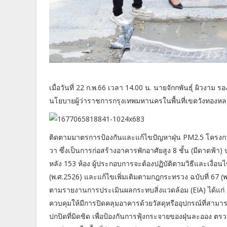
เมื่อวันที่ 22 ก.พ.66 เวลา 14.00 น. นายจักกพันธุ์ ผิวงา
นโยบายผู้ว่าราชการกรุงเทพมหานครในพื้นที่เขตวังทองห
ติดตามมาตรการป้องกันและแก้ไขปัญหาฝุ่น PM2.5 โครงการ
วา ซึ่งเป็นการก่อสร้างอาคารพักอาศัยสูง 8 ชั้น (มีดาด
หลัง 153 ห้อง ผู้ประกอบการจะต้องปฏิบัติตามวิธีและเงื
(พ.ศ.2526) และแก้ไขเพิ่มเติมตามกฎกระทรวง ฉบับที่ 67
ตามรายงานการประเมินผลกระทบสิ่งแวดล้อม (EIA) ได้แก่ ก
ควบคุมให้มีการปิดคลุมอาคารด้วยวัสดุหรืออุปกรณ์ที่สามารถ
ปกปิดที่มิดชิด เพื่อป้องกันการฟุ้งกระจายของฝุ่นละออง ตร