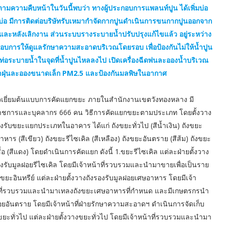
ตามความคืบหน้าในวันนี้พบว่า ทางผู้ประกอบการแพลนท์ปูน ได้เพิ่มบ่อ
่อ มีการติดต่อบริษัทรับเหมากำจัดกากปูนดำเนินการขนกากปูนออกจาก
้าและหลังเลิกงาน ส่วนระบบรางระบายน้ำปรับปรุงแก้ไขแล้ว อยู่ระหว่าง
้ประกอบการให้ดูแลรักษาความสะอาดบริเวณโดยรอบ เพื่อป้องกันไม่ให้น้ำปูน
่อระบายน้ำในจุดที่น้ำปูนไหลลงไป เปิดเครื่องฉีดพ่นละอองน้ำบริเวณ
าฝุ่นละอองขนาดเล็ก PM2.5 และป้องกันมลพิษในอากาศ
เยี่ยมต้นแบบการคัดแยกขยะ ภายในสำนักงานเขตวังทองหลาง มี
าชการและบุคลากร 666 คน วิธีการคัดแยกขยะตามประเภท โดยตั้งวาง
องรับขยะแยกประเภทในอาคาร ได้แก่ ถังขยะทั่วไป (สีน้ำเงิน) ถังขยะ
หาร (สีเขียว) ถังขยะรีไซเคิล (สีเหลือง) ถังขยะอันตราย (สีส้ม) ถังขยะ
ื้อ (สีแดง) โดยดำเนินการคัดแยก ดังนี้ 1.ขยะรีไซเคิล แต่ละฝ่ายตั้งวาง
องรับมูลฝอยรีไซเคิล โดยมีเจ้าหน้าที่รวบรวมและนำมาขายเพื่อเป็นราย
2.ขยะอินทรีย์ แต่ละฝ่ายตั้งวางถังรองรับมูลฝอยเศษอาหาร โดยมีเจ้า
ที่รวบรวมและนำมาเทลงถังขยะเศษอาหารที่กำหนด และมีเกษตรกรนำ
ลฝอยอันตราย โดยมีเจ้าหน้าที่ฝ่ายรักษาความสะอาดฯ ดำเนินการจัดเก็บ
ยะทั่วไป แต่ละฝ่ายตั้งวางขยะทั่วไป โดยมีเจ้าหน้าที่รวบรวมและนำมา