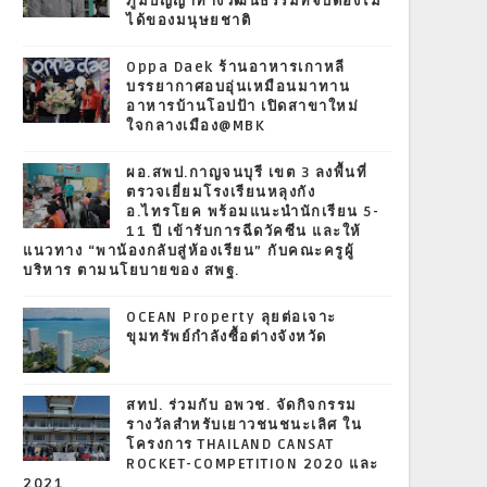
ภูมิปัญญาทางวัฒนธรรมที่จับต้องไม่
ได้ของมนุษยชาติ
Oppa Daek ร้านอาหารเกาหลี
บรรยากาศอบอุ่นเหมือนมาทาน
อาหารบ้านโอปป้า เปิดสาขาใหม่
ใจกลางเมือง@MBK
ผอ.สพป.กาญจนบุรี เขต 3 ลงพื้นที่
ตรวจเยี่ยมโรงเรียนหลุงกัง
อ.ไทรโยค พร้อมแนะนำนักเรียน 5-
11 ปี เข้ารับการฉีดวัคซีน และให้
แนวทาง “พาน้องกลับสู่ห้องเรียน” กับคณะครูผู้
บริหาร ตามนโยบายของ สพฐ.
OCEAN Property ลุยต่อเจาะ
ขุมทรัพย์กำลังซื้อต่างจังหวัด
สทป. ร่วมกับ อพวช. จัดกิจกรรม
รางวัลสำหรับเยาวชนชนะเลิศ ใน
โครงการ THAILAND CANSAT
ROCKET-COMPETITION 2020 และ
2021