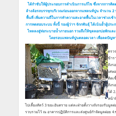
ได้กำชับให้ผู้ประกอบการดำเนินการแก้ไข ซึ่งจากการติด
ล้างล้อรถบรรทุกบริเวณก่อนออกจากแพลนท์ปูน จำนวน 2 บ
พื้นที่ เพิ่มความถี่ในการทำความสะอาดพื้นในเวลาช่วงเช
การทดสอบระบบ ทั้งนี้ รองผู้ว่าฯ จักกพันธุ์ ได้เน้นย้ำผู
ไหลลงสู่ท่อระบายน้ำภายนอก รวมถึงให้ขุดลอกบ่อพักและท
โดยรอบแพลนท์ปูนตลอดเวลา เพื่อลดปัญห
ตรวจ
ข้าร
ถังร
เศษอา
ติดเช
ถังร
ได้ 
หน้า
ไปเลี้ยงสัตว์ 3.ขยะอันตราย แต่ละฝ่ายตั้งวางถังรองรับมู
รวบรวมไว้ ณ อาคารปฏิบัติการและส่งศูนย์กำจัดมูลฝอย 4.ข