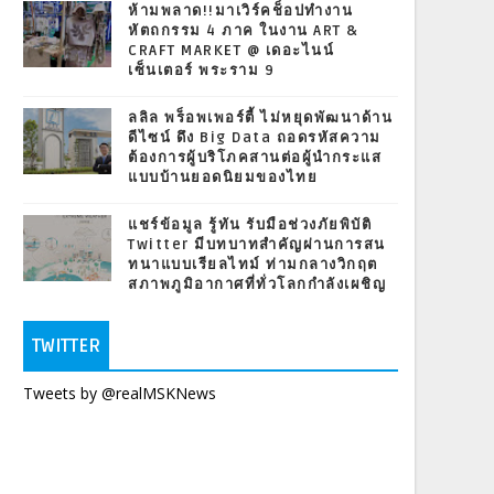
ห้ามพลาด!!มาเวิร์คช็อปทำงาน
หัตถกรรม 4 ภาค ในงาน ART &
CRAFT MARKET @ เดอะไนน์
เซ็นเตอร์ พระราม 9
ลลิล พร็อพเพอร์ตี้ ไม่หยุดพัฒนาด้าน
ดีไซน์ ดึง Big Data ถอดรหัสความ
ต้องการผู้บริโภคสานต่อผู้นำกระแส
แบบบ้านยอดนิยมของไทย
แชร์ข้อมูล รู้ทัน รับมือช่วงภัยพิบัติ
Twitter มีบทบาทสำคัญผ่านการสน
ทนาแบบเรียลไทม์ ท่ามกลางวิกฤต
สภาพภูมิอากาศที่ทั่วโลกกำลังเผชิญ
TWITTER
Tweets by @realMSKNews