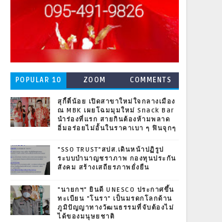
POPULAR 10
ZOOM
COMMENTS
สุกี้ตี๋น้อย เปิดสาขาใหม่ใจกลางเมือง
ณ MBK เผยโฉมมุมใหม่ Snack Bar
นำร่องที่แรก สายกินต้องห้ามพลาด
อิ่มอร่อยไม่อั้นในราคาเบา ๆ ฟินจุกๆ
"SSO TRUST"สปส.เดินหน้าปฏิรูป
ระบบบำนาญชราภาพ กองทุนประกัน
สังคม สร้างเสถียรภาพยั่งยืน
"นายกฯ" ยินดี UNESCO ประกาศขึ้น
ทะเบียน "โนรา" เป็นมรดกโลกด้าน
ภูมิปัญญาทางวัฒนธรรมที่จับต้องไม่
ได้ของมนุษยชาติ