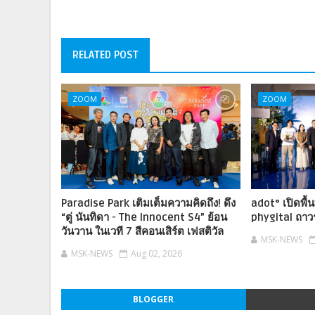
RELATED POST
ZOOM
ZOOM
Paradise Park เติมเต็มความคิดถึง! ดึง
adot° เปิดพื
“ตู่ นันทิดา - The Innocent S4” ย้อน
phygital ถา
วันวาน ในเวที 7 สีคอนเสิร์ต เฟสติวัล
MSK-NEWS
MSK-NEWS
Aug 02, 2026
BLOGGER