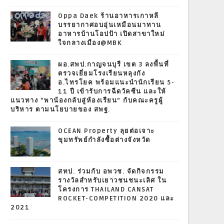
Oppa Daek ร้านอาหารเกาหลี
บรรยากาศอบอุ่นเหมือนมาทาน
อาหารบ้านโอปป้า เปิดสาขาใหม่
ใจกลางเมือง@MBK
ผอ.สพป.กาญจนบุรี เขต 3 ลงพื้นที่
ตรวจเยี่ยมโรงเรียนหลุงกัง
อ.ไทรโยค พร้อมแนะนำนักเรียน 5-
11 ปี เข้ารับการฉีดวัคซีน และให้
แนวทาง “พาน้องกลับสู่ห้องเรียน” กับคณะครูผู้
บริหาร ตามนโยบายของ สพฐ.
OCEAN Property ลุยต่อเจาะ
ขุมทรัพย์กำลังซื้อต่างจังหวัด
สทป. ร่วมกับ อพวช. จัดกิจกรรม
รางวัลสำหรับเยาวชนชนะเลิศ ใน
โครงการ THAILAND CANSAT
ROCKET-COMPETITION 2020 และ
2021