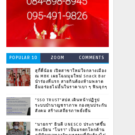
POPULAR 10
ZOOM
COMMENTS
สุกี้ตี๋น้อย เปิดสาขาใหม่ใจกลางเมือง
ณ MBK เผยโฉมมุมใหม่ Snack Bar
นำร่องที่แรก สายกินต้องห้ามพลาด
อิ่มอร่อยไม่อั้นในราคาเบา ๆ ฟินจุกๆ
"SSO TRUST"สปส.เดินหน้าปฏิรูป
ระบบบำนาญชราภาพ กองทุนประกัน
สังคม สร้างเสถียรภาพยั่งยืน
"นายกฯ" ยินดี UNESCO ประกาศขึ้น
ทะเบียน "โนรา" เป็นมรดกโลกด้าน