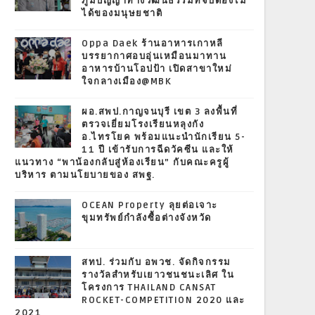
ภูมิปัญญาทางวัฒนธรรมที่จับต้องไม่
ได้ของมนุษยชาติ
Oppa Daek ร้านอาหารเกาหลี
บรรยากาศอบอุ่นเหมือนมาทาน
อาหารบ้านโอปป้า เปิดสาขาใหม่
ใจกลางเมือง@MBK
ผอ.สพป.กาญจนบุรี เขต 3 ลงพื้นที่
ตรวจเยี่ยมโรงเรียนหลุงกัง
อ.ไทรโยค พร้อมแนะนำนักเรียน 5-
11 ปี เข้ารับการฉีดวัคซีน และให้
แนวทาง “พาน้องกลับสู่ห้องเรียน” กับคณะครูผู้
บริหาร ตามนโยบายของ สพฐ.
OCEAN Property ลุยต่อเจาะ
ขุมทรัพย์กำลังซื้อต่างจังหวัด
สทป. ร่วมกับ อพวช. จัดกิจกรรม
รางวัลสำหรับเยาวชนชนะเลิศ ใน
โครงการ THAILAND CANSAT
ROCKET-COMPETITION 2020 และ
2021