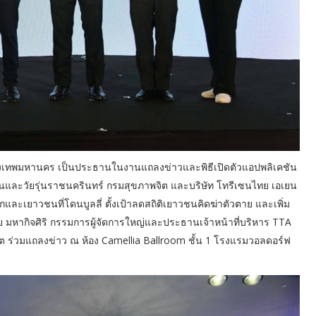
ชการกรุงเทพมหานคร เป็นประธานในงานแถลงข่าวและพิธีเปิดตัวแอปพลิเคชัน
และวัยรุ่นราชนครินทร์ กรมสุขภาพจิต และบริษัท โทรีเซนไทย เอเยน
็กและเยาวชนที่โดนบูลลี่ ตั้งเป้าลดสถิติเยาวชนคิดฆ่าตัวตาย และเพิ่ม
มหากิจศิริ กรรมการผู้จัดการใหญ่และประธานเจ้าหน้าที่บริหาร TTA
ิต ร่วมแถลงข่าว ณ ห้อง Camellia Ballroom ชั้น 1 โรงแรมวอลดอร์ฟ