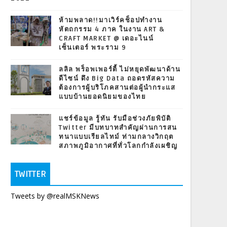
ห้ามพลาด!!มาเวิร์คช็อปทำงาน
หัตถกรรม 4 ภาค ในงาน ART &
CRAFT MARKET @ เดอะไนน์
เซ็นเตอร์ พระราม 9
ลลิล พร็อพเพอร์ตี้ ไม่หยุดพัฒนาด้าน
ดีไซน์ ดึง Big Data ถอดรหัสความ
ต้องการผู้บริโภคสานต่อผู้นำกระแส
แบบบ้านยอดนิยมของไทย
แชร์ข้อมูล รู้ทัน รับมือช่วงภัยพิบัติ
Twitter มีบทบาทสำคัญผ่านการสน
ทนาแบบเรียลไทม์ ท่ามกลางวิกฤต
สภาพภูมิอากาศที่ทั่วโลกกำลังเผชิญ
TWITTER
Tweets by @realMSKNews