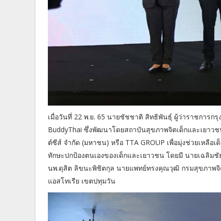
เมื่อวันที่ 22 พ.ย. 65 นายชัชชาติ สิทธิพันธุ์ ผู้ว่ารา
BuddyThai ซึ่งพัฒนาโดยสถาบันสุขภาพจิตเด็กและเยาวชน
ต์ซีส์ จำกัด (มหาชน) หรือ TTA GROUP เพื่อมุ่งช่วยเหลือเด
ทักษะปกป้องตนเองของเด็กและเยาวชน โดยมี นายเฉลิมชัย 
นพ.ดุสิต ลิขนะพิชิตกุล นายแพทย์ทรงคุณวุฒิ กรมสุขภาพจ
แอสโทเรีย เขตปทุมวัน