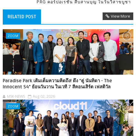
PRG คอร์ปอเรชั่น สืบสานบุญ ในวันวิสาขบูชา
View More
RELATED POST
ZOOM
Paradise Park เติมเต็มความคิดถึง! ดึง “ตู่ นันทิดา - The
Innocent S4” ย้อนวันวาน ในเวที 7 สีคอนเสิร์ต เฟสติวัล
MSK-NEWS
Aug 02, 2026
ZOOM