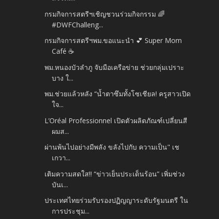
กรมกิจการสตรีฯเชิญชวนร่วมกิจกรรม 🌈
#DWFChalleng...
กรมกิจการสตรีฯพม.ขอแนะนำ 💕 Super Mom
Café ☕️
พม.หนองบัวลำภู จับมือเครือข่าย ช่วยกลุ่มเปราะ
บาง ใ...
พม.ช่วยแล้วหลัง “น้ำตาซึมทั้งโซเชียล! ครูสาวเปิด
ใจ...
L’Oréal Professionnel เปิดตัวผลิตภัณฑ์เปลี่ยนสี
ผมส...
ผ่านพ้นไปอย่างมีพลัง ขลังไปกับ ความเป็น" เช
เกวา...
เติมความสดใส!! “ข่าวเย็นประเด็นร้อน” เพิ่มช่วง
บันเ...
ประเทศไทยร่วมรับรองปฏิญญาระดับรัฐมนตรี ใน
การประชุม...