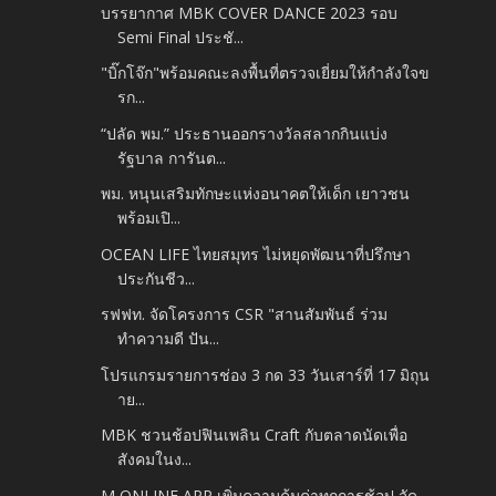
บรรยากาศ MBK COVER DANCE 2023 รอบ
Semi Final ประชั...
"บิ๊กโจ๊ก"พร้อมคณะลงพื้นที่ตรวจเยี่ยมให้กำลังใจข
รก...
“ปลัด พม.” ประธานออกรางวัลสลากกินแบ่ง
รัฐบาล การันต...
พม. หนุนเสริมทักษะแห่งอนาคตให้เด็ก เยาวชน
พร้อมเปิ...
OCEAN LIFE ไทยสมุทร ไม่หยุดพัฒนาที่ปรึกษา
ประกันชีว...
รฟฟท. จัดโครงการ CSR "สานสัมพันธ์ ร่วม
ทำความดี ปัน...
โปรแกรมรายการช่อง 3 กด 33 วันเสาร์ที่ 17 มิถุน
าย...
MBK ชวนช้อปฟินเพลิน Craft กับตลาดนัดเพื่อ
สังคมในง...
M ONLINE APP เพิ่มความคุ้มค่าทุกการช้อป จัด