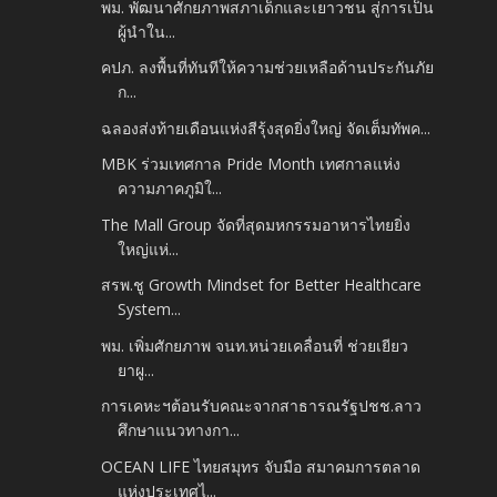
พม. พัฒนาศักยภาพสภาเด็กและเยาวชน สู่การเป็น
ผู้นำใน...
คปภ. ลงพื้นที่ทันทีให้ความช่วยเหลือด้านประกันภัย
ก...
ฉลองส่งท้ายเดือนแห่งสีรุ้งสุดยิ่งใหญ่ จัดเต็มทัพค...
MBK ร่วมเทศกาล Pride Month เทศกาลแห่ง
ความภาคภูมิใ...
The Mall Group จัดที่สุดมหกรรมอาหารไทยยิ่ง
ใหญ่แห่...
สรพ.ชู Growth Mindset for Better Healthcare
System...
พม. เพิ่มศักยภาพ จนท.หน่วยเคลื่อนที่ ช่วยเยียว
ยาผู...
การเคหะฯต้อนรับคณะจากสาธารณรัฐปชช.ลาว
ศึกษาแนวทางกา...
OCEAN LIFE ไทยสมุทร จับมือ สมาคมการตลาด
แห่งประเทศไ...