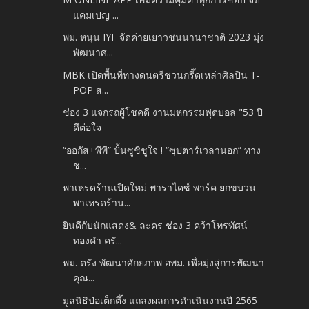
แคมเปญ ...
พม. หนุน IYF จัดค่ายเยาวชนนานาชาติ 2023 มุ่ง
พัฒนาศ...
MBK เปิดพื้นที่ทางดนตรีชวนกรี๊ดเหล่าศิลปิน T-
POP ส...
ช่อง 3 แจกรถผู้โชคดี งานมหกรรมฟุตบอล "53 ปี
ดีต่อใจ
“ออกัส+พีพี” ปั้นซูชิชูใจ ! “ซุปตาร์เวลานอก” ทาง
ช...
พาเหรดร้านเปิดใหม่ พาราไดซ์ พาร์ค ยกขบวน
พาเหรดร้าน...
ยินดีกับนักแสดง& ละคร ช่อง 3 คว้าโทรทัศน์
ทองคำ ครั...
พม. ตรัง พัฒนาศักยภาพ อพม. เพื่อมุ่งสู่การพัฒนา
คุณ...
มูลนิธิป่อเต็กตึ๊ง แถลงผลการดำเนินงานปี 2565