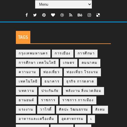
TAGS
กรุงเทพมหานคร
การเมือง
การศึกษา
การศึกษา เทคโนโลยี
เกษตร
คมนาคม
ความงาม
ท่องเที่ยว
ท่องเที่ยว โรงแรม
เทคโนโลยี
ธนาคาร
ธุรกิจ การตลาด
บทความ
ประกันภัย
พลังงาน สิ่งแวดล้อม
ยานยนต์
ราชการ
ราชการ การเมือง
แรงงาน
วาไรตี้
ศิลปะ วัฒนธรรม
สังคม
อาหารและเครื่องดื่ม
อุตสาหกรรม
เ