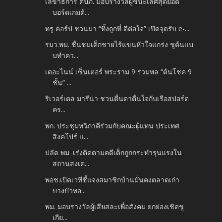
เลขาธิการ คปภ. มอบรางวัลผู้ชนะเลิศสุดยอด
บอร์ดเกมด้...
ทรู คอร์ป ชวนมา “ทิ้งถูกที่ ดีต่อใจ” เปิดจุดรับ e-...
รมว.พม. ชื่นชมเด็กชายไร้แขนหัวใจแกร่ง ชูต้นแบ
บทำคว...
เดอะไนน์ เซ็นเตอร์ พระราม 9 รวมพล “ต้นโชค 9
ชั้น” ...
ริเวอร์เดล มารีน่า ชวนตื่นตาตื่นใจกับเรือสปอร์ต
คร...
พก. ประชุมทวิภาคีร่วมกับคณะผู้แทน ประเทศ
สิงคโปร์ แ...
ปลัด พม. เร่งติดตามคดีเด็กถูกกระทำรุนแรงใน
สถานสงเค...
พอช.เปิดเวทีชี้แจงสมาชิกบ้านมั่นคงตลาดเก่า
บางบัวทอ...
พม. มอบรางวัลผู้เสียสละเพื่อสังคม ยกย่องเชิดชู
เกีย...