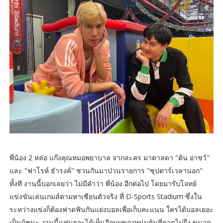
พี่น้อง 2 หล่อ แก๊งคุณหมอพยาบาล จากละคร มาตาลดา "ต้น อาชว์"
และ "ฟาโรห์ ธำรงค์" ชวนกันมาป่วนรายการ "ซุปตาร์เวลานอก"
ทั้งที งานนี้บอกเลยว่า ไม่มีคำว่า พี่น้อง อีกต่อไป โดยมารับโจทย์
แข่งขันเล่นเกมส์ตามหาเซียนตัวจริง ที่ D-Sports Stadium ซึ่งใน
ระหว่างแข่งก็ต้องฟาดฟันกันแย่งบอลเพื่อเก็บคะแนน ใครได้บอลเยอะ
เป็นผู้ชนะ งานนี้แฟนๆจะได้เห็นอีกมุมของหนุ่มต้นที่คาดไม่ถึง ขนาด