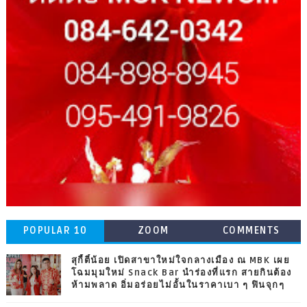
POPULAR 10
ZOOM
COMMENTS
สุกี้ตี๋น้อย เปิดสาขาใหม่ใจกลางเมือง ณ MBK เผย
โฉมมุมใหม่ Snack Bar นำร่องที่แรก สายกินต้อง
ห้ามพลาด อิ่มอร่อยไม่อั้นในราคาเบา ๆ ฟินจุกๆ