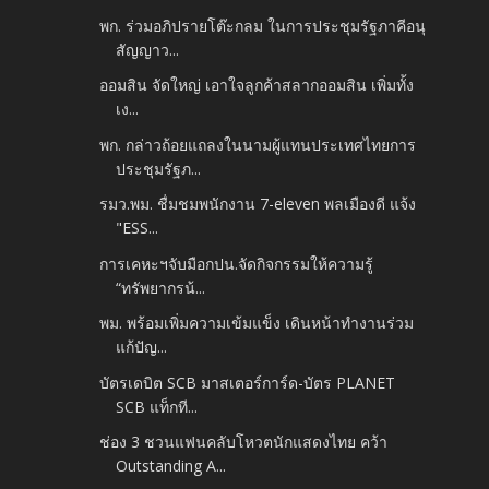
พก. ร่วมอภิปรายโต๊ะกลม ในการประชุมรัฐภาคีอนุ
สัญญาว...
ออมสิน จัดใหญ่ เอาใจลูกค้าสลากออมสิน เพิ่มทั้ง
เง...
พก. กล่าวถ้อยแถลงในนามผู้แทนประเทศไทยการ
ประชุมรัฐภ...
รมว.พม. ชื่มชมพนักงาน 7-eleven พลเมืองดี แจ้ง
"ESS...
การเคหะฯจับมือกปน.จัดกิจกรรมให้ความรู้
“ทรัพยากรน้...
พม. พร้อมเพิ่มความเข้มแข็ง เดินหน้าทำงานร่วม
แก้ปัญ...
บัตรเดบิต SCB มาสเตอร์การ์ด-บัตร PLANET
SCB แท็กที...
ช่อง 3 ชวนแฟนคลับโหวตนักแสดงไทย คว้า
Outstanding A...