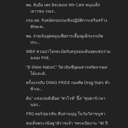
พม. จับมือ เพจ Because We Care หนุนเด็ก
เยาวชน รณร...
กรม ผส. รับสมัครอบรมเชิงปฏิบัติการเสริมสร้าง
ทักษะค...
พม. จ่ายเงินอุดหนุนเพื่อการเลี้ยงดูเด็กแรกเกิด
ประ...
MBK ชวนมาโยกสะบัดกับครูสอนเต้นสุดแซ่บร่วม
ฉลอง Prid...
“B Shine NaturC” วิตามินซีอุดมสารสกัดจากผล
ไม้และผั...
ครั้งแรกกับ DRAG PRIDE กองทัพ Drag Stars ทั่ว
ฟ้าเม...
ต้น” แข่งเกมส์เดือด “ฟาโรห์” อึ้ง! “ซุปตาร์เวลา
นอก...
PRG คอร์ปอเรชั่น สืบสานบุญ ในวันวิสาขบูชา
สมเด็จพระกนิษฐาธิราชเจ้า ฯทรงเปิดงาน “40 ปี