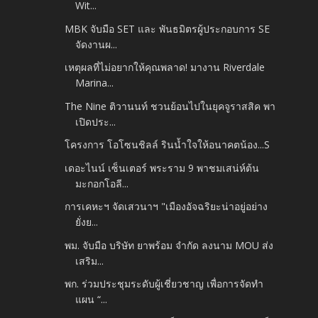
Wit...
MBK จับมือ SET และ พันธมิตรผู้ประกอบการ SE
จัดงานผ...
เหตุผลที่ไม่อยากให้คุณพลาด! มางาน Riverdale
Marina...
The Nine ติวานนท์ ชวนย้อนไปในยุคจูราสสิค พา
เปิดประ...
โครงการ โอโซนชิลล์ รินน้ำใจให้อนาคตน้อง...S
เดอะไนน์ เซ็นเตอร์ พระราม 9 พาชมเสน่ห์ต้น
มะกอกโอลี...
การเคหะฯ จัดเสวนาฯ "เมืองอัจฉริยะน่าอยู่อย่าง
ยั่งย...
พม. จับมือ บริษัท ยาพร้อม จำกัด ลงนาม MOU ส่ง
เสริม...
พก. ร่วมประชุมระดับผู้เชี่ยวชาญ เพื่อการจัดทำ
แผน “...