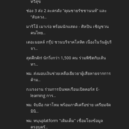
ทวีสุข
ช่อง 3 ส่ง 2 ละครดัง “คุณชายรัชชานนท์” และ
“ลับลวง...
มาริโอ้ เมาเร่อ พร้อมนักแสดง - ศิลปิน เชิญชวน
คนไทย...
เดอะมอลล์ กรุ๊ป ชวนบริจาคโลหิต เนื่องในวันผู้บริ
จา...
สุดคึกคัก! นักวิ่งกว่า 1,500 คน ร่วมพิชิตกับเส้น
ทา...
พม. ส่งมอบเงินช่วยเหลือเยียวยาผู้เสียหายจากการ
ค้าม...
ก.แรงงาน ร่วมการบินพลเรือนเปิดคอร์ส E-
learning การ...
พม. จับมือ กลาโหม พร้อมภาคีเครือข่าย เตรียมจัด
มินิ...
พม. หนุนplatform "เติมเต็ม" เชื่อมโยงข้อมูล
ครอบครั...