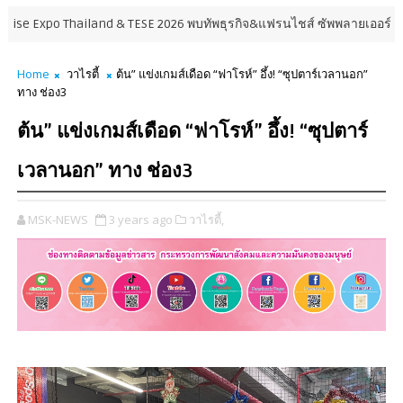
po Thailand & TESE 2026 พบทัพธุรกิจ&แฟรนไชส์ ซัพพลายเออร์สินค้า เติมรา
Home
วาไรตี้
ต้น” แข่งเกมส์เดือด “ฟาโรห์” อึ้ง! “ซุปตาร์เวลานอก”
ทาง ช่อง3
ต้น” แข่งเกมส์เดือด “ฟาโรห์” อึ้ง! “ซุปตาร์
เวลานอก” ทาง ช่อง3
MSK-NEWS
3 years ago
วาไรตี้,