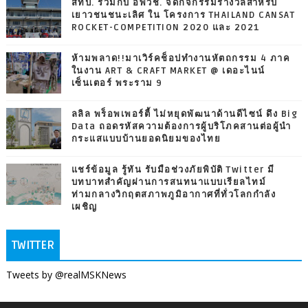
สทป. ร่วมกับ อพวช. จัดกิจกรรมรางวัลสำหรับ
เยาวชนชนะเลิศ ใน โครงการ THAILAND CANSAT
ROCKET-COMPETITION 2020 และ 2021
ห้ามพลาด!!มาเวิร์คช็อปทำงานหัตถกรรม 4 ภาค
ในงาน ART & CRAFT MARKET @ เดอะไนน์
เซ็นเตอร์ พระราม 9
ลลิล พร็อพเพอร์ตี้ ไม่หยุดพัฒนาด้านดีไซน์ ดึง Big
Data ถอดรหัสความต้องการผู้บริโภคสานต่อผู้นำ
กระแสแบบบ้านยอดนิยมของไทย
แชร์ข้อมูล รู้ทัน รับมือช่วงภัยพิบัติ Twitter มี
บทบาทสำคัญผ่านการสนทนาแบบเรียลไทม์
ท่ามกลางวิกฤตสภาพภูมิอากาศที่ทั่วโลกกำลัง
เผชิญ
TWITTER
Tweets by @realMSKNews