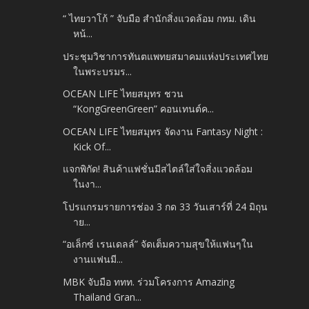
“ ไทยวาโก้ ” จับมือ สำนักสิ่งแวดล้อม กทม. เดิน
หน้...
ประชุมวิชาการทันตแพทยสมาคมแห่งประเทศไทย
ในพระบรมร...
OCEAN LIFE ไทยสมุทร ชวน
“KongGreenGreen” คอนเทนต์ค...
OCEAN LIFE ไทยสมุทร จัดงาน Fantasy Night :
Kick Of...
แจกพิกัด! สินค้าแฟชั่นมีสไตล์ใส่ใจสิ่งแวดล้อม
ในงา...
โปรแกรมรายการช่อง 3 กด 33 วันเสาร์ที่ 24 มิถุน
าย...
“อเล็กซ์ เรนเดลล์” จัดเต็มความสุขให้แฟนๆใน
งานแฟนมี...
MBK จับมือ ททท. ร่วมโครงการ Amazing
Thailand Gran...