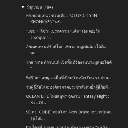
มิถุนายน
(184)
▼
พช.ขอนแก่น : ชวนเที่ยว “OTOP CITY IN
KHONKAEN” ครั...
“แซม + ลิซ่า” เบรกความ “แค้น” เอ็นจอยวัน
ว่าง“ซุปตา...
อัพเดทเทรนด์รักษ์โลก เที่ยวสายมูเติมท้องให้อิ่ม
หน...
The Nine ติวานนท์ เปิดพื้นที่จัดงานประมูลมอไซค์
“...
ที่ปรึกษา สพฐ. ลงพื้นที่เยี่ยมบ้านนักเรียน รร.บ้าน...
วันผู้ลี้ภัยโลก: องค์กรภาคประชาสังคมย้ำผู้ลี้ภัยทั...
OCEAN LIFE ไทยสมุทร จัดงาน Fantasy Night :
Kick Of...
SC ส่ง “COBE” คอนโดฯ New Brand เจาะกลุ่มคน
รุ่นใหม่...
ttb ไดรฟ์ ส่งแคมเปญ สินเชื่อรถแลกเงิน “คนบ้าน