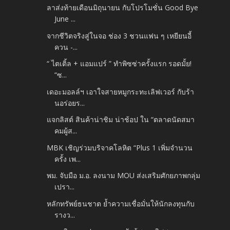
ลาส่งท้ายเดือนมิถุนายน กับโปรโมชั่น Good Bye
June ...
จากชีวิตจริงสู่ในจอ ช่อง 3 ชวนแฟน ๆ เหยียนอี้
ควน -...
“ ไตเติ้ล + แอมแปร์ ” ทำพิซซ่าครั้งแรก รอดมั้ย!
“ซ...
เดอะมอลล์ฯ เอาใจสายหมูกระทะเลิฟเวอร์ กับร้า
นอร่อยร...
แจกลิสต์ สินค้าน่าชิม น่าช้อป ใน “ตลาดนัดสมา
คมผู้ส...
MBK เชิญร่วมบริจาคโลหิต “Plus 1 เพิ่มจำนวน
ครั้ง เพ...
พม. จับมือ ม.อ. ลงนาม MOU ส่งเสริมศักยภาพกลุ่ม
เปรา...
หลักทรัพย์ธนชาต ย้ำความเชื่อมั่นให้นักลงทุนกับ
รางว...