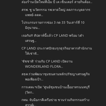
ส่องร้านเปิดใหม่ที่เอ็ม บี เค เซ็นเตอร์ สายกินต้อง...
สรพ. ชู นวัตกรรม รพ.หาดใหญ่ ลดภาระบุคลากร
แพทย์-ลดค...
โปรแกรมรายการช่อง 3 กด 33 วันเสาร์ที่ 10
มิถุนายน...
เจอกัน!!! สัปดาห์นี้แล้ว CP LAND พร้อม ‘เต๋า
เศรษฐ...
CP LAND ประกาศปักธงรุกธุรกิจอาคารสำนักงาน
ให้เช่าทั...
'ชัชชาติ' ร่วมกับ CP LAND เปิดงาน
WONDERLAND FLORA...
สธค.ร่วมพัฒนาชุมชนตามหลักปรัชญาเศรษฐกิจ
พอเพียงเป้า...
การเคหะฯเปิด “ศูนย์ชุมชนบ้านเอื้ออาทรนนทบุรี
(วัดก...
กทม. จับมือภาคีเครือข่าย ชวนร่วมกิจกรรมสร้าง
สรรค์เ...