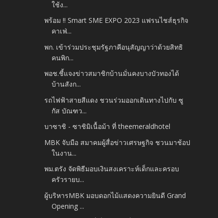
ใช้ง...
พร้อม !! Smart SME EXPO 2023 แฟรนไชส์ธุรกิจ
คาเฟ่...
พก. เข้าร่วมประชุมรัฐภาคีอนุสัญญาว่าด้วยสิทธิ
คนพิก...
พอช.ชี้แจงข่าวสมาชิกบ้านมั่นคงบางบัวทองได้
บ้านสังก...
รถไฟฟ้าสายสีแดง ชวนร่วมออกเดินทางไปกับ ซู
กัส บัณฑว...
บาซาชิ - ซาชิมิเนื้อม้า ที่ theemeraldhotel
MBK จับมือ สมาคมผู้สื่อข่าวเศรษฐกิจ ชวนมาช้อป
ในงาน...
พม.ตรัง จัดพิธีมอบเงินสงเคราะห์เด็กและครอบ
ครัวรายบ...
ผู้บริหารMBK มอบดอกไม้แสดงความยินดี Grand
Opening ...