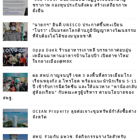
ชราภาพ กองทุนประกันสังคม สร้างเสถียรภาพ
ยั่งยืน
"นายกฯ" ยินดี UNESCO ประกาศขึ้นทะเบียน
"โนรา" เป็นมรดกโลกด้านภูมิปัญญาทางวัฒนธรรม
ที่จับต้องไม่ได้ของมนุษยชาติ
Oppa Daek ร้านอาหารเกาหลี บรรยากาศอบอุ่น
เหมือนมาทานอาหารบ้านโอปป้า เปิดสาขาใหม่
ใจกลางเมือง@MBK
ผอ.สพป.กาญจนบุรี เขต 3 ลงพื้นที่ตรวจเยี่ยมโรง
เรียนหลุงกัง อ.ไทรโยค พร้อมแนะนำนักเรียน 5-11
ปี เข้ารับการฉีดวัคซีน และให้แนวทาง “พาน้องกลับ
สู่ห้องเรียน” กับคณะครูผู้บริหาร ตามนโยบายของ
สพฐ.
OCEAN Property ลุยต่อเจาะขุมทรัพย์กำลังซื้อต่าง
จังหวัด
สทป. ร่วมกับ อพวช. จัดกิจกรรมรางวัลสำหรับ