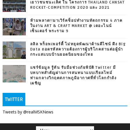
เยาวชนชนะเลิศ ใน โครงการ THAILAND CANSAT
ROCKET-COMPETITION 2020 และ 2021
ห้ามพลาด!!มาเวิร์คช็อปทำงานหัตถกรรม 4 ภาค
ในงาน ART & CRAFT MARKET @ เดอะไนน์
เซ็นเตอร์ พระราม 9
ลลิล พร็อพเพอร์ตี้ ไม่หยุดพัฒนาด้านดีไซน์ ดึง Big
Data ถอดรหัสความต้องการผู้บริโภคสานต่อผู้นำ
กระแสแบบบ้านยอดนิยมของไทย
แชร์ข้อมูล รู้ทัน รับมือช่วงภัยพิบัติ Twitter มี
บทบาทสำคัญผ่านการสนทนาแบบเรียลไทม์
ท่ามกลางวิกฤตสภาพภูมิอากาศที่ทั่วโลกกำลัง
เผชิญ
TWITTER
Tweets by @realMSKNews