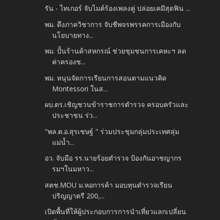
รัน - ไทเกอร์ จับไมค์ร้องเพลงคู่ ปล่อยเคมีสุดฟิน ...
พม. ดึงภาควิชาการ จับชีพจรพรรคการเมืองกับ
นโยบายทาง...
พม. ปั้นร้านค้าสหกรณ์ ช่วยชุมชนการเคหะฯ ลด
ค่าครองช...
พม. หนุนจัดการเรียนการสอนตามแนวคิด
Montessori ในส...
ผบ.ตร.เชิญชวนข้าราชการตำรวจ ครอบครัวและ
ประชาชน ร่ว...
"พล.ต.อ.สุรเชษฐ์ " ร่วมประชุมกลุ่มประเทศลุ่ม
แม่น้ำ...
อว. จับมือ รร.นายร้อยตำรวจ ป้องกันอาชญากร
รมฯในมหาว...
สตช.MOU ม.หอการค้า มอบทุนตำรวจเรียน
ปริญญาตรี 200,...
เปิดพื้นที่ให้ผู้ประกอบการการนำเที่ยวแลกเปลี่ยน