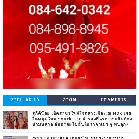
POPULAR 10
ZOOM
COMMENTS
สุกี้ตี๋น้อย เปิดสาขาใหม่ใจกลางเมือง ณ MBK เผย
โฉมมุมใหม่ Snack Bar นำร่องที่แรก สายกินต้อง
ห้ามพลาด อิ่มอร่อยไม่อั้นในราคาเบา ๆ ฟินจุกๆ
"SSO TRUST"สปส.เดินหน้าปฏิรูประบบบำนาญ