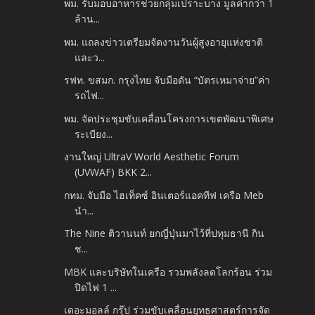
พม. รับมอบอาหารช่วยกลุ่มเปราะบาง มูลค่ากว่า 1
ล้าน...
พม. แถลงข่าวเตรียมจัดงานวันผู้สูงอายุแห่งชาติ
และว...
รฟท. ขสมก. กรุงไทย จับมือดัน “บัตรเหมาจ่าย”ค่า
รถไฟ...
พม. จัดประชุมขับเคลื่อนโครงการเขตพัฒนาพิเศษ
ระเบียง...
งานใหญ่ UltraV World Aesthetic Forum
(UVWAF) BKK 2...
กทม. จับมือ ไฮเท็คซ์ อินเตอร์แอคทีฟ เครือ Meb
นำ...
The Nine ติวานนท์ ยกญี่ปุ่นมาไว้ที่ปทุมธานี กิน
ช...
MBK และบริษัทในเครือ รวมพลังลดโลกร้อน ร่วม
ปิดไฟ 1 ...
เดอะมอลล์ กรุ๊ป ร่วมขับเคลื่อนยุทธศาสตร์การจัด