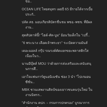
ข้อ...
OCEAN LIFE ไทยสมุทร เผยปี 65 มีรายได้จากเบี้ย
ประกั...
ปลัด สธ. มอบเกียรติบัตรชื่นชม พชอ.-พชข. ที่มีผล
งาน...
สุดสัปดาห์นี้! “ไฮด์-คัท-บูม” ย้อนวัยเด็กใน “เปรี้...
"6 พระนาง เลือดเจ้าพระยา" ระเบิดความมันส์
เดอะมอลล์ กรุ๊ป รณรงค์คัดแยกขยะพลาสติกใส
เนื่องในว...
นานมีบุ๊คส์ MOU ว่าด้วยการส่งเสริมและสนับสนุ
นการศึ...
เอาใจแฟนการ์ตูนอนิเมชัน ช่อง 3 นำ “โปเกมอน
ซีซั่น...
MBK ชวนเสพงานศิลป์ของเยาวชนคนรุ่นใหม่ ใน
งานนิทรร...
“สำนักงาน คปภ. – กรมการปกครอง” บูรณาการ