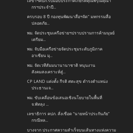
เลขาฯคปภ.รับมอบประกาศเกียรติคุณพิรุณคุณา
กรฯประจำปี...
ครบรอบ 8 ปี กองทุนพัฒนาสื่อฯจัด" มหกรรมสื่อ
ปลอดภัย...
พม. จัดประชุมเครือข่ายฯปราบปรามการค้ามนุษย์
เตรียม...
พม. จับมือเครือข่ายจัดประชุมระดับภูมิภาค
อาเซียน มุ...
พม. จัดเวทีสัมมนานานาชาติ หนุนงาน
สังคมสงเคราะห์สู่...
CP LAND แต่งตั้ง กีรติ ศตะสุข ดำรงตำแหน่ง
ประธานเจ...
พม. ขับเคลื่อนข้อเสนอเชิงนโยบายในพื้นที่
จ.พัทลุง ...
เลขาธิการ คปภ. สั่งเชือด “นายหน้าประกันภัย”
กรณีหล...
บางจาก ประกาศความสำเร็จบนเส้นทางแห่งความ