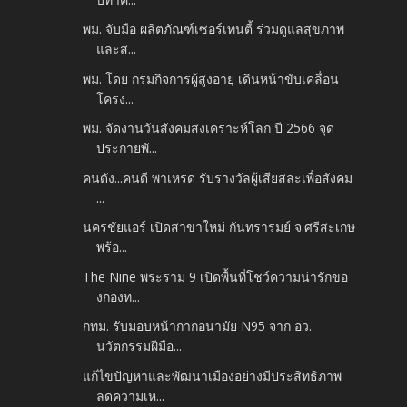
พม. จับมือ ผลิตภัณฑ์เซอร์เทนตี้ ร่วมดูแลสุขภาพ
และส...
พม. โดย กรมกิจการผู้สูงอายุ เดินหน้าขับเคลื่อน
โครง...
พม. จัดงานวันสังคมสงเคราะห์โลก ปี 2566 จุด
ประกายพั...
คนดัง...คนดี พาเหรด รับรางวัลผู้เสียสละเพื่อสังคม
...
นครชัยแอร์ เปิดสาขาใหม่ กันทรารมย์ จ.ศรีสะเกษ
พร้อ...
The Nine พระราม 9 เปิดพื้นที่โชว์ความน่ารักขอ
งกองท...
กทม. รับมอบหน้ากากอนามัย N95 จาก อว.
นวัตกรรมฝีมือ...
แก้ไขปัญหาและพัฒนาเมืองอย่างมีประสิทธิภาพ
ลดความเห...