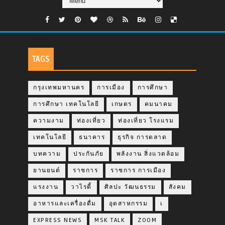
TAGS
กรุงเทพมหานคร
การเมือง
การศึกษา
การศึกษา เทคโนโลยี
เกษตร
คมนาคม
ความงาม
ท่องเที่ยว
ท่องเที่ยว โรงแรม
เทคโนโลยี
ธนาคาร
ธุรกิจ การตลาด
บทความ
ประกันภัย
พลังงาน สิ่งแวดล้อม
ยานยนต์
ราชการ
ราชการ การเมือง
แรงงาน
วาไรตี้
ศิลปะ วัฒนธรรม
สังคม
อาหารและเครื่องดื่ม
อุตสาหกรรม
เ
EXPRESS NEWS
MSK TALK
ZOOM