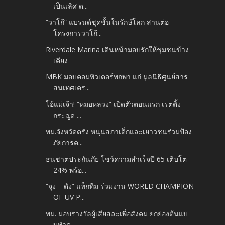
เป็นเลิศ ด...
“วาโก้” แบรนด์ชุดชั้นในรักษ์โลก สานต่อ
โครงการวาโก้...
Riverdale Marina เดินหน้ามอบรักให้ชุมชนข้าง
เคียง
MBK มอบคอมพิวเตอร์พกพา แก่ มูลนิธิศูนย์สาร
สนเทศเคร...
โอ้แม่เจ้า! “หมอหลวง” เปิดตัวตอนแรก เรตติ้ง
กระฉูด ...
พม.จังหวัดตรัง หนุนสภาเด็กและเยาวชนร่วมป้อง
ภัยการค...
ธนชาตประกันภัย โชว์ความสำเร็จปี 65 เติบโต
24% พร้อ...
“จุง – ดัง” แท็กทีม ร่วมงาน WORLD CHAMPION
OF UV P...
พม. มอบรางวัลผู้เสียสละเพื่อสังคม ยกย่องต้นแบ
บทำค...