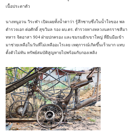
เนื้อประดาตัว
นางหนูอวน วิระฬา เปิดเผยทั้งน้ำตาว่า รู้สึกซาบซึ่งในน้ำใจของ พล
ตำรวจเอก ต่อศักดิ์ สุขวิมล รอง ผบ.ตร. ตำรวจทางหลวงนครราชสีมา
ทหาร จิตอาสา 904 ฝ่ายปกครอง และชมรมฮักเขาใหญ่ ที่ยืนมือเข้า
มาช่วยเหลือในวันที่ไม่เหลืออะไรเลย เหตุการณ์เกิดขึ้นเร็วมาก แทบ
ตั้งตัวไม่ทัน ทรัพย์สมบัติสูญหายไปพร้อมกับกองเพลิง