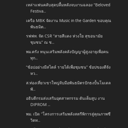
เหล่าแฟนคลับสุดปลื้มหลังจบงานฉลอง “Beloved
Festiva...
เครือ MBK จัดงาน Music in the Garden ขอบคุณ
พันธมิต...
รฟฟท. จัด CSR “สายสีแดง ห่วงใย สุขอนามัย
ชุมชน” ณ ช...
พม.ตรัง หนุนเสริมพลังคลังปัญญาผู้สูงอายุเพื่อคน
ทุก...
“ช้อปอย่างมีสไตล์ รายได้เพื่อชุมชน” ช้อปของดีจัง
หว...
ส.ท่องเที่ยวเขาใหญ่จับมือพันธมิตรปักธงปั้นโมเดล
พั...
อธิบดีกรมส่งเสริมอุตสาหกรรม ดันเต็มสูบ งาน
DIPROM ...
พม. เปิด "โครงการเสริมพลังสตรีพิการสู่คุณภาพชี
วิตท...