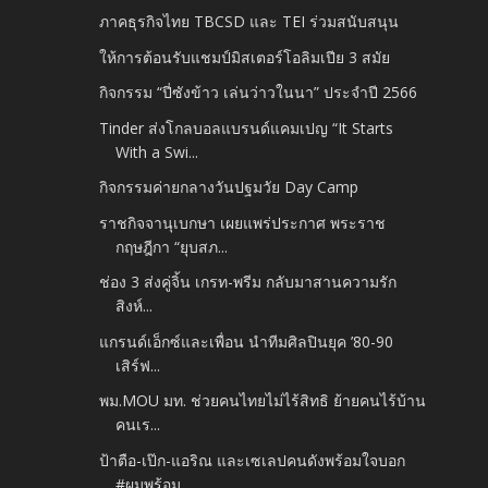
ภาคธุรกิจไทย TBCSD และ TEI ร่วมสนับสนุน
ให้การต้อนรับแชมป์มิสเตอร์โอลิมเปีย 3 สมัย
กิจกรรม “ปี่ซังข้าว เล่นว่าวในนา” ประจำปี 2566
Tinder ส่งโกลบอลแบรนด์แคมเปญ “It Starts
With a Swi...
กิจกรรมค่ายกลางวันปฐมวัย Day Camp
ราชกิจจานุเบกษา เผยแพร่ประกาศ พระราช
กฤษฎีกา “ยุบสภ...
ช่อง 3 ส่งคู่จิ้น เกรท-พรีม กลับมาสานความรัก
สิงห์...
แกรนด์เอ็กซ์และเพื่อน นำทีมศิลปินยุค ’80-90
เสิร์ฟ...
พม.MOU มท. ช่วยคนไทยไม่ไร้สิทธิ ย้ายคนไร้บ้าน
คนเร...
ป้าตือ-เป๊ก-แอริณ และเซเลปคนดังพร้อมใจบอก
#ผมพร้อม...