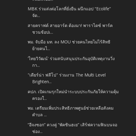
MBK ร่วมส่งต่อโลกที่ยั่งยืน ผนึกแอป “Ecolife”
จัด...
สายคราฟต์ สายอาร์ต ต้องมา! พาราไดซ์ พาร์ค
ชวนช้อปเ...
พม. จับมือ มท. ลง MOU ช่วยคนไทยไม่ไร้สิทธิ
ย้ายคนไ...
'ไทยวิวัฒน์' ร่วมสนับสนุนประกันอุบัติเหตุงานวิ่ง
กา...
"เดียร์น่า ฟลีโป" ร่วมงาน The Multi Level
Brighten...
คปภ. เปิดเกมรุกใหม่นำระบบประกันภัยให้ความคุ้ม
ครองใ...
พม. เตรียมเพิ่มประสิทธิภาพศูนย์ช่วยเหลือสังคม
ตำบล ...
“อีจงซอก” ควงคู่ “พัคชินฮเย” เสิร์ฟความฟินบนจอ
ช่อง...