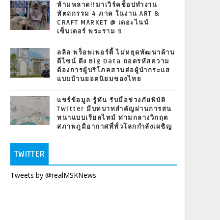
ห้ามพลาด!!มาเวิร์คช็อปทำงาน
หัตถกรรม 4 ภาค ในงาน ART &
CRAFT MARKET @ เดอะไนน์
เซ็นเตอร์ พระราม 9
ลลิล พร็อพเพอร์ตี้ ไม่หยุดพัฒนาด้าน
ดีไซน์ ดึง Big Data ถอดรหัสความ
ต้องการผู้บริโภคสานต่อผู้นำกระแส
แบบบ้านยอดนิยมของไทย
แชร์ข้อมูล รู้ทัน รับมือช่วงภัยพิบัติ
Twitter มีบทบาทสำคัญผ่านการสน
ทนาแบบเรียลไทม์ ท่ามกลางวิกฤต
สภาพภูมิอากาศที่ทั่วโลกกำลังเผชิญ
TWITTER
Tweets by @realMSKNews