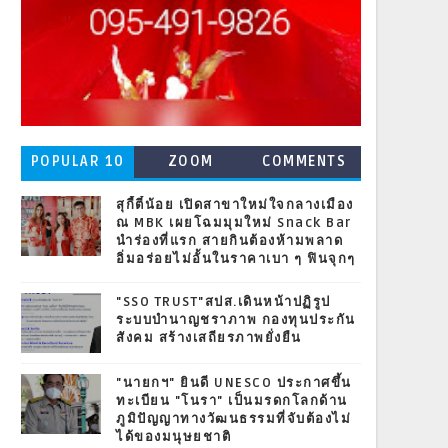
POPULAR 10
ZOOM
COMMENTS
สุกี้ตี๋น้อย เปิดสาขาใหม่ใจกลางเมือง
ณ MBK เผยโฉมมุมใหม่ Snack Bar
นำร่องที่แรก สายกินต้องห้ามพลาด
อิ่มอร่อยไม่อั้นในราคาเบา ๆ ฟินจุกๆ
"SSO TRUST"สปส.เดินหน้าปฏิรูป
ระบบบำนาญชราภาพ กองทุนประกัน
สังคม สร้างเสถียรภาพยั่งยืน
"นายกฯ" ยินดี UNESCO ประกาศขึ้น
ทะเบียน "โนรา" เป็นมรดกโลกด้าน
ภูมิปัญญาทางวัฒนธรรมที่จับต้องไม่
ได้ของมนุษยชาติ