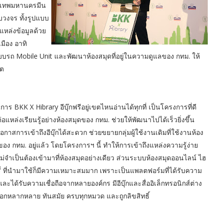
ุงเทพมหานครมีน
วงจร ทั้งรูปแบบ
แหล่งข้อมูลด้วย
มือง อาทิ
บบรถ Mobile Unit และพัฒนาห้องสมุดที่อยู่ในความดูแลของ กทม. ให้
็ต
าร BKK X Hibrary อีบุ๊กฟรีอยู่เขตไหนอ่านได้ทุกที่ เป็นโครงการที่ดี
อแหล่งเรียนรู้อย่างห้องสมุดของ กทม. ช่วยให้พัฒนาไปได้เร็วยิ่งขึ้น
โอกาสการเข้าถึงอีบุ๊กได้สะดวก ช่วยขยายกลุ่มผู้ใช้งานเดิมที่ใช้งานห้อง
ของ กทม. อยู่แล้ว โดยโครงการฯ นี้ ทำให้การเข้าถึงแหล่งความรู้ง่าย
 ไม่จำเป็นต้องเข้ามาที่ห้องสมุดอย่างเดียว ส่วนระบบห้องสมุดออนไลน์ ไฮ
ี่ ที่นำมาใช้ก็มีความเหมาะสมมาก เพราะเป็นแพลตฟอร์มที่ได้รับความ
ละได้รับความเชื่อถือจากหลายองค์กร มีอีบุ๊กและสื่ออิเล็กทรอนิกส์ต่าง
ลือกหลากหลาย ทันสมัย ครบทุกหมวด และถูกลิขสิทธิ์