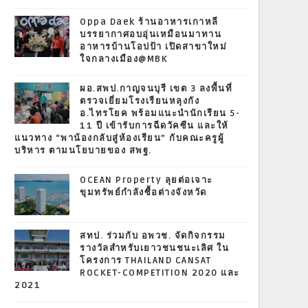
Oppa Daek ร้านอาหารเกาหลี
บรรยากาศอบอุ่นเหมือนมาทาน
อาหารบ้านโอปป้า เปิดสาขาใหม่
ใจกลางเมือง@MBK
ผอ.สพป.กาญจนบุรี เขต 3 ลงพื้นที่
ตรวจเยี่ยมโรงเรียนหลุงกัง
อ.ไทรโยค พร้อมแนะนำนักเรียน 5-
11 ปี เข้ารับการฉีดวัคซีน และให้
แนวทาง “พาน้องกลับสู่ห้องเรียน” กับคณะครูผู้
บริหาร ตามนโยบายของ สพฐ.
OCEAN Property ลุยต่อเจาะ
ขุมทรัพย์กำลังซื้อต่างจังหวัด
สทป. ร่วมกับ อพวช. จัดกิจกรรม
รางวัลสำหรับเยาวชนชนะเลิศ ใน
โครงการ THAILAND CANSAT
ROCKET-COMPETITION 2020 และ
2021