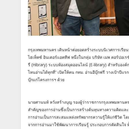
กรุงเทพมหานคร เดินหน้าต่อยอดสร้างระบบนิเวศการเรียนรู้
ไฮเท็คซ์ อินเตอร์แอคทีฟ หนึ่งในกลุ่ม บริษัท เมพ คอร์ปอเ
รี่ (Hibrary) ระบบห้องสมุดออนไลน์ (E-library) สำหรับองค์
ไหนอ่านได้ทุกที่” เปิดให้คน กทม. อ่านอีบุ๊กฟรี วางเป้าปีแ
บุ๊กแก่โครงการฯ ด้วย
นายศานนท์ หวังสร้างบุญ รองผู้ว่าราชการกรุงเทพมหานคร
สำคัญของการอ่านซึ่งเป็นการสร้างต้นทุนทางความคิดแล
การอ่านเป็นการสะสมแหล่งทรัพยากรความรู้ให้แก่ชีวิต โดยน
จากการอ่านมาใช้พัฒนาการเรียนรู้ ประกอบการตัดสินใจ ท