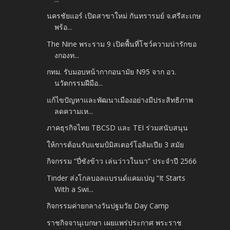
นครชัยแอร์ เปิดสาขาใหม่ กันทรารมย์ จ.ศรีสะเกษ
พร้อ...
The Nine พระราม 9 เปิดพื้นที่โชว์ความน่ารักขอ
งกองท...
กทม. รับมอบหน้ากากอนามัย N95 จาก อว.
นวัตกรรมฝีมือ...
แก้ไขปัญหาและพัฒนาเมืองอย่างมีประสิทธิภาพ
ลดความเห...
ภาคธุรกิจไทย TBCSD และ TEI ร่วมสนับสนุน
ให้การต้อนรับแชมป์มิสเตอร์โอลิมเปีย 3 สมัย
กิจกรรม “ปี่ซังข้าว เล่นว่าวในนา” ประจำปี 2566
Tinder ส่งโกลบอลแบรนด์แคมเปญ “It Starts
With a Swi...
กิจกรรมค่ายกลางวันปฐมวัย Day Camp
ราชกิจจานุเบกษา เผยแพร่ประกาศ พระราช