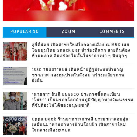
POPULAR 10
ZOOM
COMMENTS
สุกี้ตี๋น้อย เปิดสาขาใหม่ใจกลางเมือง ณ MBK เผย
โฉมมุมใหม่ Snack Bar นำร่องที่แรก สายกินต้อง
ห้ามพลาด อิ่มอร่อยไม่อั้นในราคาเบา ๆ ฟินจุกๆ
"SSO TRUST"สปส.เดินหน้าปฏิรูประบบบำนาญ
ชราภาพ กองทุนประกันสังคม สร้างเสถียรภาพ
ยั่งยืน
"นายกฯ" ยินดี UNESCO ประกาศขึ้นทะเบียน
"โนรา" เป็นมรดกโลกด้านภูมิปัญญาทางวัฒนธรรม
ที่จับต้องไม่ได้ของมนุษยชาติ
Oppa Daek ร้านอาหารเกาหลี บรรยากาศอบอุ่น
เหมือนมาทานอาหารบ้านโอปป้า เปิดสาขาใหม่
ใจกลางเมือง@MBK