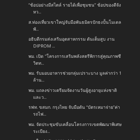
“ช้อปอย่างมีสไตล์ รายได้เพื่อชุมชน” ช้อปของดีจัง
หว...
ส.ท่องเที่ยวเขาใหญ่จับมือพันธมิตรปักธงปั้นโมเดล
พั...
อธิบดีกรมส่งเสริมอุตสาหกรรม ดันเต็มสูบ งาน
DIPROM ...
พม. เปิด "โครงการเสริมพลังสตรีพิการสู่คุณภาพชี
วิตท...
พม. รับมอบอาหารช่วยกลุ่มเปราะบาง มูลค่ากว่า 1
ล้าน...
พม. แถลงข่าวเตรียมจัดงานวันผู้สูงอายุแห่งชาติ
และว...
รฟท. ขสมก. กรุงไทย จับมือดัน “บัตรเหมาจ่าย”ค่า
รถไฟ...
พม. จัดประชุมขับเคลื่อนโครงการเขตพัฒนาพิเศษ
ระเบียง...