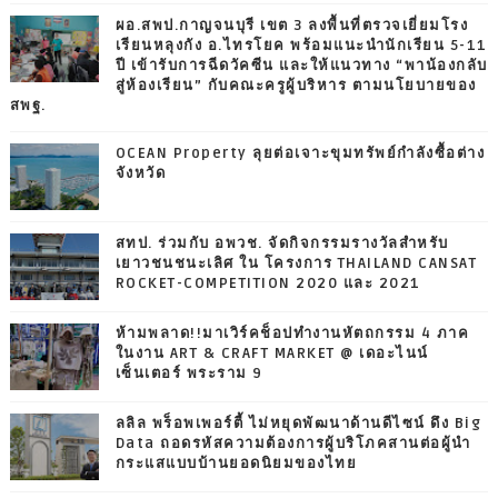
ผอ.สพป.กาญจนบุรี เขต 3 ลงพื้นที่ตรวจเยี่ยมโรง
เรียนหลุงกัง อ.ไทรโยค พร้อมแนะนำนักเรียน 5-11
ปี เข้ารับการฉีดวัคซีน และให้แนวทาง “พาน้องกลับ
สู่ห้องเรียน” กับคณะครูผู้บริหาร ตามนโยบายของ
สพฐ.
OCEAN Property ลุยต่อเจาะขุมทรัพย์กำลังซื้อต่าง
จังหวัด
สทป. ร่วมกับ อพวช. จัดกิจกรรมรางวัลสำหรับ
เยาวชนชนะเลิศ ใน โครงการ THAILAND CANSAT
ROCKET-COMPETITION 2020 และ 2021
ห้ามพลาด!!มาเวิร์คช็อปทำงานหัตถกรรม 4 ภาค
ในงาน ART & CRAFT MARKET @ เดอะไนน์
เซ็นเตอร์ พระราม 9
ลลิล พร็อพเพอร์ตี้ ไม่หยุดพัฒนาด้านดีไซน์ ดึง Big
Data ถอดรหัสความต้องการผู้บริโภคสานต่อผู้นำ
กระแสแบบบ้านยอดนิยมของไทย