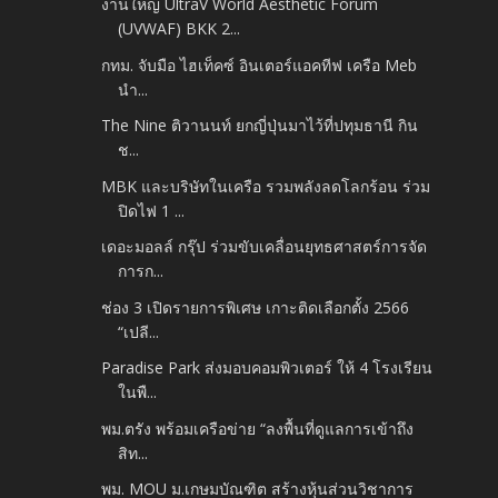
งานใหญ่ UltraV World Aesthetic Forum
(UVWAF) BKK 2...
กทม. จับมือ ไฮเท็คซ์ อินเตอร์แอคทีฟ เครือ Meb
นำ...
The Nine ติวานนท์ ยกญี่ปุ่นมาไว้ที่ปทุมธานี กิน
ช...
MBK และบริษัทในเครือ รวมพลังลดโลกร้อน ร่วม
ปิดไฟ 1 ...
เดอะมอลล์ กรุ๊ป ร่วมขับเคลื่อนยุทธศาสตร์การจัด
การก...
ช่อง 3 เปิดรายการพิเศษ เกาะติดเลือกตั้ง 2566
“เปลี...
Paradise Park ส่งมอบคอมพิวเตอร์ ให้ 4 โรงเรียน
ในพื...
พม.ตรัง พร้อมเครือข่าย “ลงพื้นที่ดูแลการเข้าถึง
สิท...
พม. MOU ม.เกษมบัณฑิต สร้างหุ้นส่วนวิชาการ