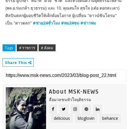
ธรรม ผู้รักษา "หน้าที่" ด้วย "ชีวิต" และทวงคืนความยุติธรรมให้สามี
(พล.อ.ร่มเกล้า ธุวธรรม) และ 10. คุณสมใจ สุขใจ (เด๋อ ดอกสะเดา)
ศิลปินตลกผู้มอบชีวิตให้เด็กด้อยโอกาส ผู้เปลี่ยน "ดาวน์ซินโดรม"
เป็น "ดาวตลก"
#ช่วย24ชั่วโมง #พม24ชม #ข่าวพม
Tags
# ราชการ
# สังคม
Share This
About MSK-NEWS
สื่อมวลชนหัวใจยุติธรรม
delicious
bloglovin
behance