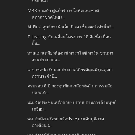
ประกันภ...
MBK ร่วมกับ ศูนย์บริการโลหิตแห่งชาติ
สภากาชาดไทย เ...
At First ศูนย์การค้าเอ็ม บี เค เซ็นเตอร์เท่านั้น!!...
T Leasing ขับเคลื่อนโครงการ "ที ลีสซิ่ง เปื้อน
ยิ้ม...
ทาสแมวเหมียวต้องมา! พาราไดซ์ พาร์ค ชวนมา
งานประกวดแ...
เลขาฯคปภ.รับมอบประกาศเกียรติคุณพิรุณคุณา
กรฯประจำปี...
ครบรอบ 8 ปี กองทุนพัฒนาสื่อฯจัด" มหกรรมสื่อ
ปลอดภัย...
พม. จัดประชุมเครือข่ายฯปราบปรามการค้ามนุษย์
เตรียม...
พม. จับมือเครือข่ายจัดประชุมระดับภูมิภาค
อาเซียน มุ...