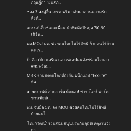
กฤษฎีกา “ยุบสภ...
ช่อง 3 ส่งคู่จิ้น เกรท-พรีม กลับมาสานความรัก
สิงห์...
แกรนด์เอ็กซ์และเพื่อน นำทีมศิลปินยุค ’80-90
เสิร์ฟ...
พม.MOU มท. ช่วยคนไทยไม่ไร้สิทธิ ย้ายคนไร้บ้าน
คนเร...
ป้าตือ-เป๊ก-แอริณ และเซเลปคนดังพร้อมใจบอก
#ผมพร้อม...
MBK ร่วมส่งต่อโลกที่ยั่งยืน ผนึกแอป “Ecolife”
จัด...
สายคราฟต์ สายอาร์ต ต้องมา! พาราไดซ์ พาร์ค
ชวนช้อปเ...
พม. จับมือ มท. ลง MOU ช่วยคนไทยไม่ไร้สิทธิ
ย้ายคนไ...
'ไทยวิวัฒน์' ร่วมสนับสนุนประกันอุบัติเหตุงานวิ่ง
กา...