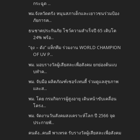
กระฉูด ...
พม.จังหวัดตรัง หนุนสภาเด็กและเยาวชนร่วมป้อง
ภัยการค...
ธนชาตประกันภัย โชว์ความสำเร็จปี 65 เติบโต
24% พร้อ...
“จุง – ดัง” แท็กทีม ร่วมงาน WORLD CHAMPION
OF UV P...
พม. มอบรางวัลผู้เสียสละเพื่อสังคม ยกย่องต้นแบ
บทำค...
พม. จับมือ ผลิตภัณฑ์เซอร์เทนตี้ ร่วมดูแลสุขภาพ
และส...
พม. โดย กรมกิจการผู้สูงอายุ เดินหน้าขับเคลื่อน
โครง...
พม. จัดงานวันสังคมสงเคราะห์โลก ปี 2566 จุด
ประกายพั...
คนดัง...คนดี พาเหรด รับรางวัลผู้เสียสละเพื่อสังคม
...