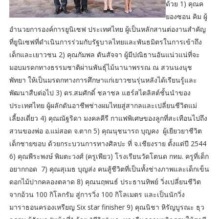
ด้วย 1) คุณค
ยองซอน คิม ผู้
อำนวยการองค์การยูนิเซฟ ประเทศไทย ผู้เป็นหลักสานต่องานสำคัญ
ที่ยูนิเซฟที่ดำเนินการร่วมกับรัฐบาลไทยและพันธมิตรในการเข้าถึง
เด็กและเยาวชน 2) คุณกัมพล ตันสัจจา ผู้มีปณิธานอันแน่วแน่ที่จะ
มอบมรดกทางธรรมชาติผ่านพันธุ์ไม้นานาพรรณ ณ สวนนงนุช
พัทยา ให้เป็นมรดกทางการศึกษาแก่เยาวชนรุ่นหลังได้เรียนรู้และ
พัฒนาสืบต่อไป 3) ดร.สมศักดิ์ ชลาชล แฮร์สไตลิสต์ชั้นนำของ
ประเทศไทย ผู้ผลักดันอาชีพช่างผมไทยสู่สากลและเปลี่ยนชีวิตแม่
เลี้ยงเดี่ยว 4) คุณณัฐริดา มงคลคีรี กาแฟพิเศษของลูกที่สะเทือนไปถึง
สวนของพ่อ อ.แม่สอด จ.ตาก 5) คุณนุชนารถ บุญคง ผู้เยียวยาชีวิต
เด็กชายขอบ ด้วยกระบวนการทางศิลปะ ที่ จ.เชียงราย ตั้งแต่ปี 2544
6) คุณพีระพงษ์ พิมตะวงศ์ (ครูเพียว) โรงเรียนวัดโตนด กทม. ครูที่เด็ก
อยากกอด 7) คุณสุเมธ บุญส่ง คนสู้ชีวิตที่เป็นทั้งช่างภาพและเด็กเข็น
ดอกไม้ปากคลองตลาด 8) คุณนฤพนธ์ ประธานทิพย์ วิ่งเปลี่ยนชีวิต
จากอ้วน 100 กิโลกรัม สู่การวิ่ง 100 กิโลเมตร และเป็นนักวิ่ง
มาราธอนครองเหรียญ Six star finisher 9) คุณนิชา หิรัญบูรณะ ธุว