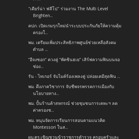
"เดียร์น่า ฟลีโป" ร่วมงาน The Multi Level
Brighten...
คปภ. เปิดเกมรุกใหม่นำระบบประกันภัยให้ความคุ้ม
ครองใ...
พม. เตรียมเพิ่มประสิทธิภาพศูนย์ช่วยเหลือสังคม
ตำบล ...
“อีจงซอก” ควงคู่ “พัคชินฮเย” เสิร์ฟความฟินบนจอ
ช่อง...
รัน - ไทเกอร์ จับไมค์ร้องเพลงคู่ ปล่อยเคมีสุดฟิน ...
พม. ดึงภาควิชาการ จับชีพจรพรรคการเมืองกับ
นโยบายทาง...
พม. ปั้นร้านค้าสหกรณ์ ช่วยชุมชนการเคหะฯ ลด
ค่าครองช...
พม. หนุนจัดการเรียนการสอนตามแนวคิด
Montessori ในส...
ผบ.ตร.เชิญชวนข้าราชการตำรวจ ครอบครัวและ