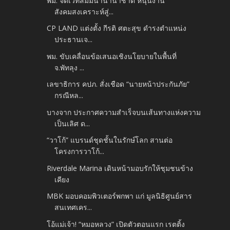
พม. จัดเวทีสัมมนานานาชาติ หนุนงาน
สังคมสงเคราะห์สู่...
CP LAND แต่งตั้ง กีรติ ศตะสุข ดำรงตำแหน่ง
ประธานเจ...
พม. ขับเคลื่อนข้อเสนอเชิงนโยบายในพื้นที่
จ.พัทลุง ...
เลขาธิการ คปภ. สั่งเชือด “นายหน้าประกันภัย”
กรณีหล...
บางจาก ประกาศความสำเร็จบนเส้นทางแห่งความ
เป็นเลิศ ด...
“วาโก้” แบรนด์ชุดชั้นในรักษ์โลก สานต่อ
โครงการวาโก้...
Riverdale Marina เดินหน้ามอบรักให้ชุมชนข้าง
เคียง
MBK มอบคอมพิวเตอร์พกพา แก่ มูลนิธิศูนย์สาร
สนเทศเคร...
โอ้แม่เจ้า! “หมอหลวง” เปิดตัวตอนแรก เรตติ้ง