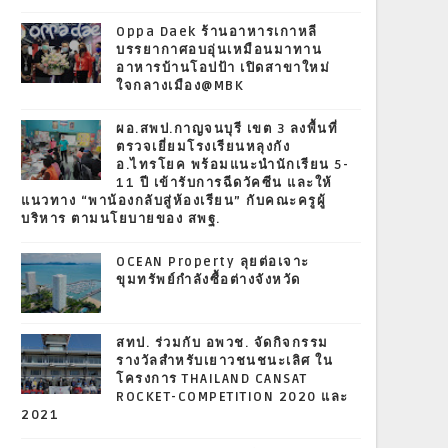
Oppa Daek ร้านอาหารเกาหลี
บรรยากาศอบอุ่นเหมือนมาทาน
อาหารบ้านโอปป้า เปิดสาขาใหม่
ใจกลางเมือง@MBK
ผอ.สพป.กาญจนบุรี เขต 3 ลงพื้นที่
ตรวจเยี่ยมโรงเรียนหลุงกัง
อ.ไทรโยค พร้อมแนะนำนักเรียน 5-
11 ปี เข้ารับการฉีดวัคซีน และให้
แนวทาง “พาน้องกลับสู่ห้องเรียน” กับคณะครูผู้
บริหาร ตามนโยบายของ สพฐ.
OCEAN Property ลุยต่อเจาะ
ขุมทรัพย์กำลังซื้อต่างจังหวัด
สทป. ร่วมกับ อพวช. จัดกิจกรรม
รางวัลสำหรับเยาวชนชนะเลิศ ใน
โครงการ THAILAND CANSAT
ROCKET-COMPETITION 2020 และ
2021