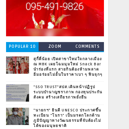
POPULAR 10
ZOOM
COMMENTS
สุกี้ตี๋น้อย เปิดสาขาใหม่ใจกลางเมือง
ณ MBK เผยโฉมมุมใหม่ Snack Bar
นำร่องที่แรก สายกินต้องห้ามพลาด
อิ่มอร่อยไม่อั้นในราคาเบา ๆ ฟินจุกๆ
"SSO TRUST"สปส.เดินหน้าปฏิรูป
ระบบบำนาญชราภาพ กองทุนประกัน
สังคม สร้างเสถียรภาพยั่งยืน
"นายกฯ" ยินดี UNESCO ประกาศขึ้น
ทะเบียน "โนรา" เป็นมรดกโลกด้าน
ภูมิปัญญาทางวัฒนธรรมที่จับต้องไม่
ได้ของมนุษยชาติ