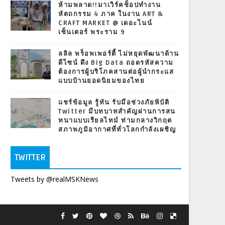
ห้ามพลาด!!มาเวิร์คช็อปทำงาน
หัตถกรรม 4 ภาค ในงาน ART &
CRAFT MARKET @ เดอะไนน์
เซ็นเตอร์ พระราม 9
ลลิล พร็อพเพอร์ตี้ ไม่หยุดพัฒนาด้าน
ดีไซน์ ดึง Big Data ถอดรหัสความ
ต้องการผู้บริโภคสานต่อผู้นำกระแส
แบบบ้านยอดนิยมของไทย
แชร์ข้อมูล รู้ทัน รับมือช่วงภัยพิบัติ
Twitter มีบทบาทสำคัญผ่านการสน
ทนาแบบเรียลไทม์ ท่ามกลางวิกฤต
สภาพภูมิอากาศที่ทั่วโลกกำลังเผชิญ
TWITTER
Tweets by @realMSKNews