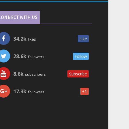
CONNECT WITH US
34.2k
Like
likes
28.6k
Follow
followers
8.6k
Subscribe
subscribers
17.3k
+1
followers