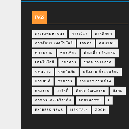
TAGS
กรุงเทพมหานคร
การเมือง
การศึกษา
การศึกษา เทคโนโลยี
เกษตร
คมนาคม
ความงาม
ท่องเที่ยว
ท่องเที่ยว โรงแรม
เทคโนโลยี
ธนาคาร
ธุรกิจ การตลาด
บทความ
ประกันภัย
พลังงาน สิ่งแวดล้อม
ยานยนต์
ราชการ
ราชการ การเมือง
แรงงาน
วาไรตี้
ศิลปะ วัฒนธรรม
สังคม
อาหารและเครื่องดื่ม
อุตสาหกรรม
เ
EXPRESS NEWS
MSK TALK
ZOOM