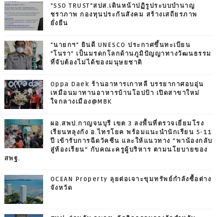
"SSO TRUST"สปส.เดินหน้าปฏิรูประบบบำนาญ
ชราภาพ กองทุนประกันสังคม สร้างเสถียรภาพ
ยั่งยืน
"นายกฯ" ยินดี UNESCO ประกาศขึ้นทะเบียน
"โนรา" เป็นมรดกโลกด้านภูมิปัญญาทางวัฒนธรรม
ที่จับต้องไม่ได้ของมนุษยชาติ
Oppa Daek ร้านอาหารเกาหลี บรรยากาศอบอุ่น
เหมือนมาทานอาหารบ้านโอปป้า เปิดสาขาใหม่
ใจกลางเมือง@MBK
ผอ.สพป.กาญจนบุรี เขต 3 ลงพื้นที่ตรวจเยี่ยมโรง
เรียนหลุงกัง อ.ไทรโยค พร้อมแนะนำนักเรียน 5-11
ปี เข้ารับการฉีดวัคซีน และให้แนวทาง “พาน้องกลับ
สู่ห้องเรียน” กับคณะครูผู้บริหาร ตามนโยบายของ
สพฐ.
OCEAN Property ลุยต่อเจาะขุมทรัพย์กำลังซื้อต่าง
จังหวัด