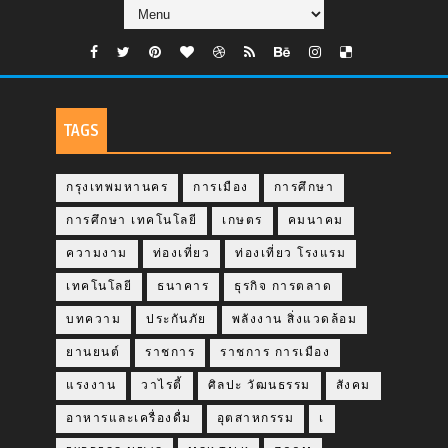
TAGS
กรุงเทพมหานคร
การเมือง
การศึกษา
การศึกษา เทคโนโลยี
เกษตร
คมนาคม
ความงาม
ท่องเที่ยว
ท่องเที่ยว โรงแรม
เทคโนโลยี
ธนาคาร
ธุรกิจ การตลาด
บทความ
ประกันภัย
พลังงาน สิ่งแวดล้อม
ยานยนต์
ราชการ
ราชการ การเมือง
แรงงาน
วาไรตี้
ศิลปะ วัฒนธรรม
สังคม
อาหารและเครื่องดื่ม
อุตสาหกรรม
เ