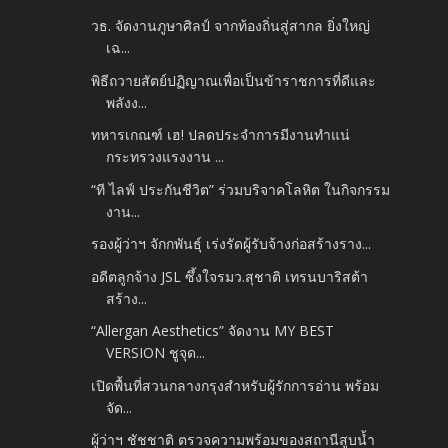
วธ. จัดงานภูษาศิลป์ จากท้องถิ่นสู่สากล ยิ่งใหญ่
เฉ...
พิธีถวายสัตย์ปฏิญาณเพื่อเป็นข้าราชการที่ดีและ
พลังง...
ทหารเกณฑ์ เฮ! ปลดประจำการมีงานทำแน่
กระทรวงแรงงาน ...
“ที ไลฟ์ ประกันชีวิต” ร่วมบริจาคโลหิต ในกิจกรรม
งาน...
รองผู้ว่าฯ จักกพันธุ์ เร่งรัดผู้รับจ้างก่อสร้างราง...
อดีตลูกจ้าง JSL ซึ้งใจรมว.สุชาติ เทรนบาริสต้า
สร้าง...
“Allergan Aesthetics” จัดงาน MY BEST
VERSION ชูจุด...
เปิดพื้นที่สวนกลางกรุงสำหรับผู้รักการอ่าน พร้อม
จัด...
ผู้ว่าฯ ชัชชาติ ตรวจความพร้อมของสถานีสูบน้ำ