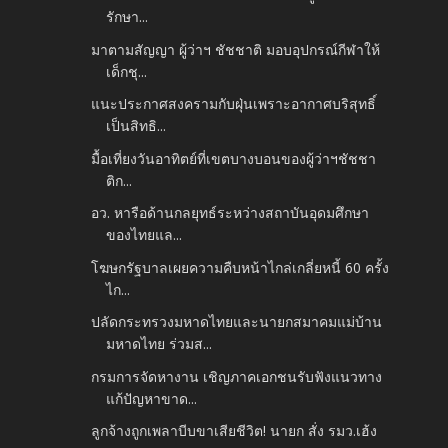
รักษา...
มาตามสัญญา ผู้ว่าฯ ชัชชาติ มอบอุปกรณ์กีฬาให้
เด็กชุ...
แนะประกาศสงครามกับฝุ่นเพราะอากาศบริสุทธิ์
เป็นสิทธิ...
มื้อเที่ยงวันอาทิตย์ที่เขตบางบอนของผู้ว่าฯชัชชา
ติก...
อว. หารือด้านกลยุทธ์ระหว่างสถาบันอุดมศึกษา
ของไทยแล...
โฆษกรัฐบาลเผยความคืบหน้าไกล่เกลี่ยหนี้ 60 ครั้ง
ไก...
ปลัดกระทรวงมหาดไทยและนายกสมาคมแม่บ้าน
มหาดไทย ร่วมส...
กรมการจัดหางาน เชิญภาคเอกชนรับฟังแนวทาง
แก้ปัญหาขาด...
ลูกจ้างถูกเพลาบีบขาเสียชีวิต! นายก สั่ง รมว.เฮ้ง