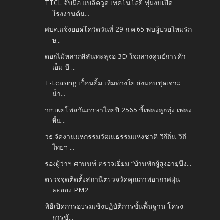
TTCL จับมือ แบล็ควูด เทคโนโลยี ทุ่มงบเปิด
โรงงานต้น...
ศบค.แจ้งยอดโควิดวันที่ 29 ก.ค.65 พบผู้ป่วยใหม่รัก
ษ...
ดอกไม้หลากสีสันทะลุจอ 3D ใจกลางศูนย์การค้า
เอ็ม บี ...
T-Leasing เปื้อนยิ้ม เพิ่มห่วงใย ส่งมอบชุดเจาะ
น้ำ...
วธ.เผยโพลวันภาษาไทยปี 2565 ชี้เพลงลูกทุ่ง เพลง
พื้น...
วธ.จัดงานมหกรรมวัฒนธรรมแห่งชาติ วิถีถิ่น วิถี
ไทยฯ ...
รองผู้ว่าฯ ศานนท์ ตรวจเยี่ยม “บ้านพักผู้สูงอายุบึง...
ตรวจจุดติดตั้งสถานีตรวจวัดคุณภาพอากาศฝุ่น
ละออง PM2...
พิธีเปิดการอบรมเชิงปฏิบัติการขั้นพื้นฐาน โครง
การขั...