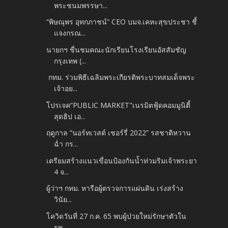
พระชนมพรรษา...
“พิษณุพร อุทกภาชน์” CEO บมจ.เคหะสุขประชา ชี้
แจงกรณ...
นายกฯ ชื่นชมคณะนักเรียนโรงเรียนอัสสัมชัญ
กรุงเทพ (...
กทม. ร่วมพิธีเฉลิมพระเกียรติพระบาทสมเด็จพระ
เจ้าอย...
โปรเจค“PUBLIC MARKET"เนรมิตฟู้ดคอมมูนิตี้
สุดฮิป เอ...
ฤดูกาล “นอร์ทเวสต์ เชอร์รี่ 2022” รสชาติหวาน
ฉ่ำ กร...
เตรียมสร้างแนวเขื่อนป้องกันน้ำท่วมริมเจ้าพระยา
4 จ...
ผู้ว่าฯ กทม. หารือผู้ตรวจการแผ่นดิน เร่งสร้าง
วินัย...
โควิดวันที่ 27 ก.ค. 65 พบผู้ป่วยใหม่รักษาตัวใน
รพ....