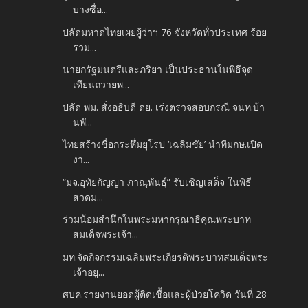
บางซื่อ...
ปลัดมหาดไทยเผยผู้ว่าฯ 76 จังหวัดทั่วประเทศ ร้อย
รวม...
นายกรัฐมนตรีและภริยา เป็นประธานในพิธีจุด
เทียนถวายพ...
ปลัด พม. สั่งอธิบดี ดย. เร่งตรวจสอบกรณี จนท.บ้า
นพั...
ไทยสร้างชื่อกระหึ่มยุโรป ‘เฉลิมชัย’ นำทีมกษ.เปิด
งา...
“มจ.อุทัยกัญญา ภาณุพันธุ์” รับเชิญเสด็จ ในพิธี
สวดม...
ร่วมน้อมสำนึกในพระมหากรุณาธิคุณพระบาท
สมเด็จพระเจ้า...
มท.จัดกิจกรรมเฉลิมพระเกียรติพระบาทสมเด็จพระ
เจ้าอยู...
ศบค.รายงานยอดผู้ติดเชื้อและผู้ป่วยโควิด วันที่ 28