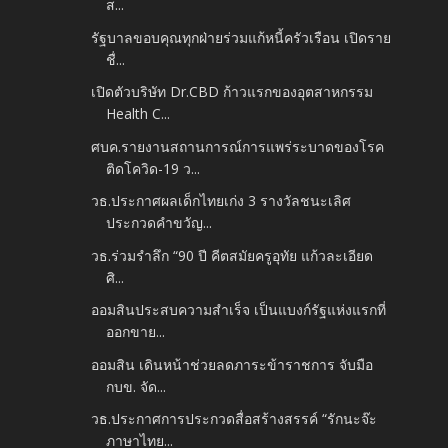
ส...
รัฐบาลขอบคุณทุกฝ่ายร่วมแก้หนี้ครัวเรือน เปิดราย
ชื่...
เปิดตัวบริษัท Dr.CBD ก้าวแรกของอุตสาหกรรม
Health C...
ศบค.รายงานสถานการณ์การแพร่ระบาดของโรค
ติดโควิด-19 ว...
วธ.ประกาศผลเด็กไทยเก่ง 3 รางวัลชนะเลิศ
ประกวดคำขวัญ...
วธ.ร่วมรำลึก “90 ปี คีตสมัยครูอุทัย แก้วละเอียด
ศิ...
ออมสินประสบความสำเร็จ เป็นแบงก์รัฐแห่งแรกที่
ออกขาย...
ออมสิน เดินหน้าช่วยลดภาระข้าราชการ จับมือ
กบข. จัด...
วธ.ประกาศการประกวดสื่อสร้างสรรค์ “รักนะจ๊ะ
ภาษาไทย...