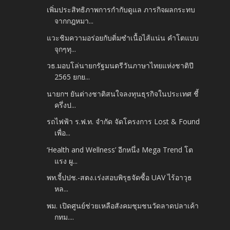
เพิ่มประสิทธิภาพการกำกับดูแล ภารกิจผลกระทบ
จากกฎหมา...
แวะชิมความอร่อยกับติ่มซำเนื้อไส้แน่น คำโตแบบ
จุกๆทุ...
วธ.มอบโล่นายกรัฐมนตรีวันภาษาไทยแห่งชาติปี
2565 ยกย...
นายกฯ ยันต่างชาติสนใจลงทุนธุรกิจในประเทศ ชี้
ครึ่งป...
รถไฟฟ้า ร.ฟ.ท. จำกัด จัดโครงการ Lost & Found
เพื่อ...
‘Health and Wellness’ อีกหนึ่ง Mega Trend โต
แรง ผู...
พท.จี้ปปช.-สตง.เร่งสอบพิรุธจัดซื้อ UAV ไร้อาวุธ
หล...
พม. เปิดศูนย์ช่วยเหลือสังคมชุมชนวัดลาดปลาเค้า
กทม....