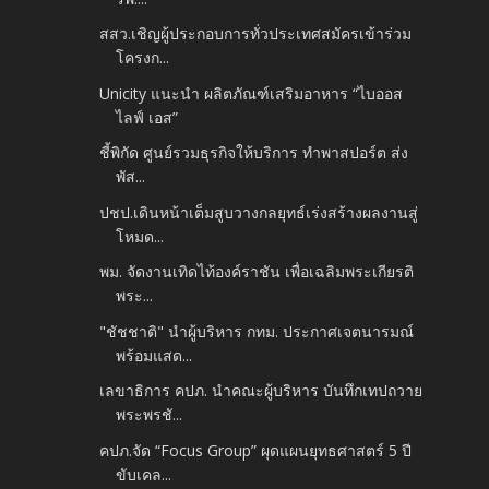
สสว.เชิญผู้ประกอบการทั่วประเทศสมัครเข้าร่วม
โครงก...
Unicity แนะนำ ผลิตภัณฑ์เสริมอาหาร “ไบออส
ไลฟ์ เอส”
ชี้พิกัด ศูนย์รวมธุรกิจให้บริการ ทำพาสปอร์ต ส่ง
พัส...
ปชป.เดินหน้าเต็มสูบวางกลยุทธ์เร่งสร้างผลงานสู่
โหมด...
พม. จัดงานเทิดไท้องค์ราชัน เพื่อเฉลิมพระเกียรติ
พระ...
"ชัชชาติ" นำผู้บริหาร กทม. ประกาศเจตนารมณ์
พร้อมแสด...
เลขาธิการ คปภ. นำคณะผู้บริหาร บันทึกเทปถวาย
พระพรชั...
คปภ.จัด “Focus Group” ผุดแผนยุทธศาสตร์ 5 ปี
ขับเคล...