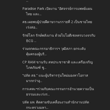
...
Paradise Park เปิดงาน “อัศจรรย์การแพทย์แผน
ไทย และ...
สธ.เผยพบผู้ป่วยฝีดาษวานรรายที่ 2 เป็นชายไทย
เร่งสอ...
รักษ์โลก รักษ์พลังงาน ด้วยไบโอดีเซลครบวงจรกับ
BCG ...
ร่วมถกคณะกรรมาธิการฯ วุฒิสภา ยกระดับ
คุ้มครองผู้บริ...
CP RAM ขานรับ สหประชาชาติ และเครือเจริญ
โภคภัณฑ์ ชู...
“ปลัด สธ.” แนะผู้บริหารรุ่นใหม่มองหาโอกาส
มากกว่าอุ...
การเคหะฯร่วมกับคณะกรรมการอำนวยความเป็น
ธรรมและเร่งร...
ปลัด มท. ติดตามขับเคลื่อนงานสำนักงานปลัด
กระทรวงมหา...