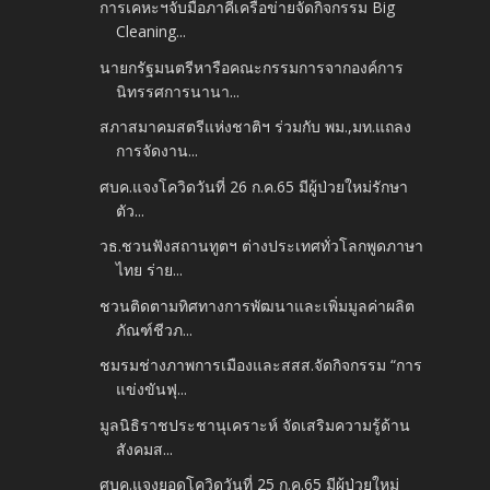
การเคหะฯจับมือภาคีเครือข่ายจัดกิจกรรม Big
Cleaning...
นายกรัฐมนตรีหารือคณะกรรมการจากองค์การ
นิทรรศการนานา...
สภาสมาคมสตรีแห่งชาติฯ ร่วมกับ พม.,มท.แถลง
การจัดงาน...
ศบค.แจงโควิดวันที่ 26 ก.ค.65 มีผู้ป่วยใหม่รักษา
ตัว...
วธ.ชวนฟังสถานทูตฯ ต่างประเทศทั่วโลกพูดภาษา
ไทย ร่าย...
ชวนติดตามทิศทางการพัฒนาและเพิ่มมูลค่าผลิต
ภัณฑ์ชีวภ...
ชมรมช่างภาพการเมืองและสสส.จัดกิจกรรม “การ
แข่งขันฟุ...
มูลนิธิราชประชานุเคราะห์ จัดเสริมความรู้ด้าน
สังคมส...
ศบค.แจงยอดโควิดวันที่ 25 ก.ค.65 มีผู้ป่วยใหม่