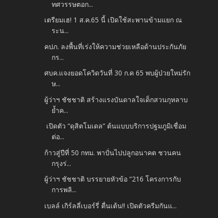
ทศวรรษตอก...
เตรียมเฮ! 1 ส.ค.65 นี้ เปิดใช้สะพานข้ามแยก ณ
ระน...
คปภ. ลงพื้นที่เร่งให้ความช่วยเหลือด้านประกันภัย
กร...
ศบค.แจงยอดโควิดวันที่ 30 ก.ค 65 พบผู้ป่วยใหม่รัก
ษ...
ผู้ว่าฯ ชัชชาติ สร้างแรงบันดาลใจเด็กสวนกุหลาบ
ย้ำค...
เปิดตัว “ดุสิตโมเดล” ต้นแบบบริการปฐมภูมิเชื่อม
ต่อ...
ก้าวสู่ปีที่ 50 กทม. พาปั่นไปปลูกอนาคต ชวนคน
กรุงร่...
ผู้ว่าฯ ชัชชาติ บรรยายหัวข้อ “216 โครงการกับ
การพลิ...
เบลล์ เกิร์ลลี่เบอร์รี่ ตื่นเต้น!! เปิดตัวครีมกันแ...