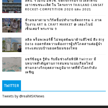
สทป. ร่วมกับ อพวช. จัดกิจกรรมรางวัลสำหรับ
เยาวชนชนะเลิศ ใน โครงการ THAILAND CANSAT
ROCKET-COMPETITION 2020 และ 2021
ห้ามพลาด!!มาเวิร์คช็อปทำงานหัตถกรรม 4 ภาค
ในงาน ART & CRAFT MARKET @ เดอะไนน์
เซ็นเตอร์ พระราม 9
ลลิล พร็อพเพอร์ตี้ ไม่หยุดพัฒนาด้านดีไซน์ ดึง Big
Data ถอดรหัสความต้องการผู้บริโภคสานต่อผู้นำ
กระแสแบบบ้านยอดนิยมของไทย
แชร์ข้อมูล รู้ทัน รับมือช่วงภัยพิบัติ Twitter มี
บทบาทสำคัญผ่านการสนทนาแบบเรียลไทม์
ท่ามกลางวิกฤตสภาพภูมิอากาศที่ทั่วโลกกำลัง
เผชิญ
TWITTER
Tweets by @realMSKNews