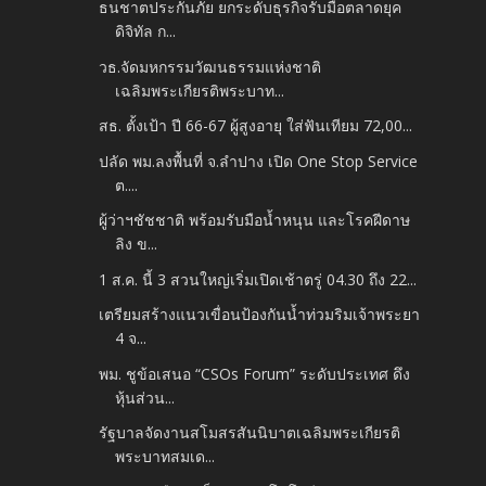
ธนชาตประกันภัย ยกระดับธุรกิจรับมือตลาดยุค
ดิจิทัล ก...
วธ.จัดมหกรรมวัฒนธรรมแห่งชาติ
เฉลิมพระเกียรติพระบาท...
สธ. ตั้งเป้า ปี 66-67 ผู้สูงอายุ ใส่ฟันเทียม 72,00...
ปลัด พม.ลงพื้นที่ จ.ลำปาง เปิด One Stop Service
ต....
ผู้ว่าฯชัชชาติ พร้อมรับมือน้ำหนุน และโรคฝีดาษ
ลิง ข...
1 ส.ค. นี้ 3 สวนใหญ่เริ่มเปิดเช้าตรู่ 04.30 ถึง 22...
เตรียมสร้างแนวเขื่อนป้องกันน้ำท่วมริมเจ้าพระยา
4 จ...
พม. ชูข้อเสนอ “CSOs Forum” ระดับประเทศ ดึง
หุ้นส่วน...
รัฐบาลจัดงานสโมสรสันนิบาตเฉลิมพระเกียรติ
พระบาทสมเด...