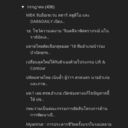
กรกฎาคม
(436)
▼
MBK จับมือเซเว่น สตาร์ สตูดิโอ และ
DARADAILY เปิดง...
วธ. โชว์ความงดงาม “จินตลีลาพัสตราภรณ์ มโน
ราห์บัลเล...
มหาดไทยคัดเลือกสุดยอด “18 ทีมอำเภอนำร่อง
บำบัดทุกข...
เปลี่ยนลุคใหม่ให้กับตัวเองด้วยโปรแกรม Lift &
Contour
ปลัดมหาดไทย เน้นย้ำ ผู้ว่าฯ สกลนคร นายอำเภอ
และภาค...
มท.1 เผย ศจพ.อำเภอ เปิดช่องทางแก้ไขปัญหาหนี้
ให้ ปช...
กทม.ร่วมเป็นคณะกรรมการตัดสินโครงการด้าน
การพัฒนาเมื...
Myanmar : การประหารชีวิตครั้งแรกในรอบหลาย