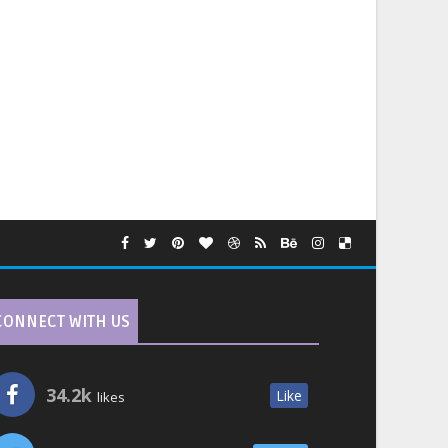
CONNECT WITH US
34.2k
Like
likes