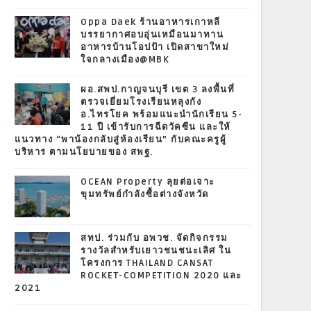
Oppa Daek ร้านอาหารเกาหลี
บรรยากาศอบอุ่นเหมือนมาทาน
อาหารบ้านโอปป้า เปิดสาขาใหม่
ใจกลางเมือง@MBK
ผอ.สพป.กาญจนบุรี เขต 3 ลงพื้นที่
ตรวจเยี่ยมโรงเรียนหลุงกัง
อ.ไทรโยค พร้อมแนะนำนักเรียน 5-
11 ปี เข้ารับการฉีดวัคซีน และให้
แนวทาง “พาน้องกลับสู่ห้องเรียน” กับคณะครูผู้
บริหาร ตามนโยบายของ สพฐ.
OCEAN Property ลุยต่อเจาะ
ขุมทรัพย์กำลังซื้อต่างจังหวัด
สทป. ร่วมกับ อพวช. จัดกิจกรรม
รางวัลสำหรับเยาวชนชนะเลิศ ใน
โครงการ THAILAND CANSAT
ROCKET-COMPETITION 2020 และ
2021