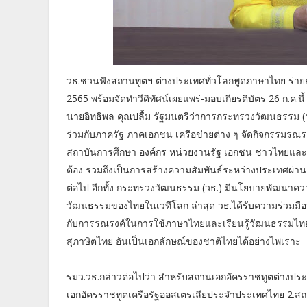
วธ.ชวนฟังสถานทูตฯ ต่างประเทศทั่วโลกพูดภาษาไทย ร่าย
2565 พร้อมจัดทำวีดิทัศน์เผยแพร่-มอบเกียรติบัตร 26 ก.ค.น
นายอิทธิพล คุณปลื้ม รัฐมนตรีว่าการกระทรวงวัฒนธรรม (รม
ร่วมกับภาครัฐ ภาคเอกชน เครือข่ายต่าง ๆ จัดกิจกรรมรณร
สถาบันการศึกษา องค์กร หน่วยงานรัฐ เอกชน ชาวไทยและ
ต้อง รวมถึงเป็นการสร้างความสัมพันธ์ระหว่างประเทศผ่
ต่อไป อีกทั้ง กระทรวงวัฒนธรรม (วธ.) มีนโยบายพัฒนาค
วัฒนธรรมของไทยในเวทีโลก ล่าสุด วธ.ได้รับความร่วมมือ
กับการรณรงค์ในการใช้ภาษาไทยและเรียนรู้วัฒนธรรมไทย
สุภาษิตไทย อันเป็นเอกลักษณ์ของชาติไทยได้อย่างไพเราะ
รมว.วธ.กล่าวต่อไปว่า สำหรับสถานเอกอัครราชทูตต่างประ
เอกอัครราชทูตเครือรัฐออสเตรเลียประจำประเทศไทย 2.