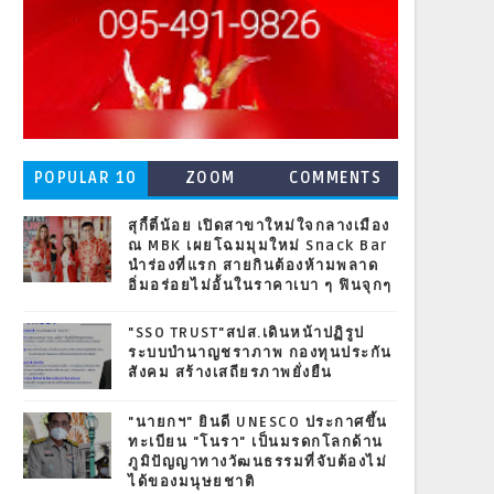
POPULAR 10
ZOOM
COMMENTS
สุกี้ตี๋น้อย เปิดสาขาใหม่ใจกลางเมือง
ณ MBK เผยโฉมมุมใหม่ Snack Bar
นำร่องที่แรก สายกินต้องห้ามพลาด
อิ่มอร่อยไม่อั้นในราคาเบา ๆ ฟินจุกๆ
"SSO TRUST"สปส.เดินหน้าปฏิรูป
ระบบบำนาญชราภาพ กองทุนประกัน
สังคม สร้างเสถียรภาพยั่งยืน
"นายกฯ" ยินดี UNESCO ประกาศขึ้น
ทะเบียน "โนรา" เป็นมรดกโลกด้าน
ภูมิปัญญาทางวัฒนธรรมที่จับต้องไม่
ได้ของมนุษยชาติ