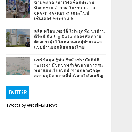
ห้ามพลาด!!มาเวิร์คช็อปทำงาน
หัตถกรรม 4 ภาค ในงาน ART &
CRAFT MARKET @ เดอะไนน์
เซ็นเตอร์ พระราม 9
ลลิล พร็อพเพอร์ตี้ ไม่หยุดพัฒนาด้าน
ดีไซน์ ดึง Big Data ถอดรหัสความ
ต้องการผู้บริโภคสานต่อผู้นำกระแส
แบบบ้านยอดนิยมของไทย
แชร์ข้อมูล รู้ทัน รับมือช่วงภัยพิบัติ
Twitter มีบทบาทสำคัญผ่านการสน
ทนาแบบเรียลไทม์ ท่ามกลางวิกฤต
สภาพภูมิอากาศที่ทั่วโลกกำลังเผชิญ
TWITTER
Tweets by @realMSKNews