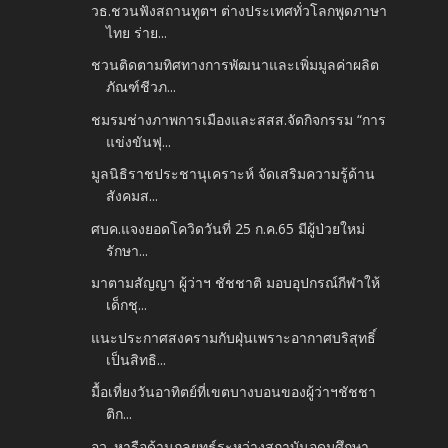
วธ.ชวนฟังสถานทูตฯ ต่างประเทศทั่วโลกพูดภาษา
ไทย ร่าย...
ชวนติดตามทิศทางการพัฒนาและเพิ่มมูลค่าผลิต
ภัณฑ์ชีวภ...
ชมรมช่างภาพการเมืองและสสส.จัดกิจกรรม “การ
แข่งขันฟุ...
มูลนิธิราชประชานุเคราะห์ จัดเสริมความรู้ด้าน
สังคมส...
ศบค.แจงยอดโควิดวันที่ 25 ก.ค.65 มีผู้ป่วยใหม่
รักษา...
มาตามสัญญา ผู้ว่าฯ ชัชชาติ มอบอุปกรณ์กีฬาให้
เด็กชุ...
แนะประกาศสงครามกับฝุ่นเพราะอากาศบริสุทธิ์
เป็นสิทธิ...
มื้อเที่ยงวันอาทิตย์ที่เขตบางบอนของผู้ว่าฯชัชชา
ติก...
อว. หารือด้านกลยุทธ์ระหว่างสถาบันอุดมศึกษา