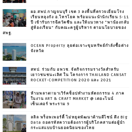
ผอ.สพป.กาญจนบุรี เขต 3 ลงพื้นที่ตรวจเยี่ยมโรง
เรียนหลุงกัง อ.ไทรโยค พร้อมแนะนำนักเรียน 5-11
ปี เข้ารับการฉีดวัคซีน และให้แนวทาง “พาน้องกลับ
สู่ห้องเรียน” กับคณะครูผู้บริหาร ตามนโยบายของ
สพฐ.
OCEAN Property ลุยต่อเจาะขุมทรัพย์กำลังซื้อต่าง
จังหวัด
สทป. ร่วมกับ อพวช. จัดกิจกรรมรางวัลสำหรับ
เยาวชนชนะเลิศ ใน โครงการ THAILAND CANSAT
ROCKET-COMPETITION 2020 และ 2021
ห้ามพลาด!!มาเวิร์คช็อปทำงานหัตถกรรม 4 ภาค
ในงาน ART & CRAFT MARKET @ เดอะไนน์
เซ็นเตอร์ พระราม 9
ลลิล พร็อพเพอร์ตี้ ไม่หยุดพัฒนาด้านดีไซน์ ดึง Big
Data ถอดรหัสความต้องการผู้บริโภคสานต่อผู้นำ
กระแสแบบบ้านยอดนิยมของไทย