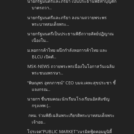
นายกรัฐมนตรีและภริยา เป็นประธานพิธีทำบุญตัก
บาตรถวา...
นายกรัฐมนตรีและภริยา ลงนามถวายพระพร
พระบาทสมเด็จพระ...
นายกรัฐมนตรีเป็นประธานพิธีถวายสัตย์ปฏิญาณ
เนื่องใน...
ม.หอการค้าไทย ผนึกกำลังหอการค้าไทย และ
BLCU เปิดตั...
MSK-NEWS ถวายพระพรเนื่องในโอกาสวันเฉลิม
พระชนมพรรษา...
“พิษณุพร อุทกภาชน์” CEO บมจ.เคหะสุขประชา ชี้
แจงกรณ...
นายกฯ ชื่นชมคณะนักเรียนโรงเรียนอัสสัมชัญ
กรุงเทพ (...
กทม. ร่วมพิธีเฉลิมพระเกียรติพระบาทสมเด็จพระ
เจ้าอย...
โปรเจค“PUBLIC MARKET"เนรมิตฟู้ดคอมมูนิตี้