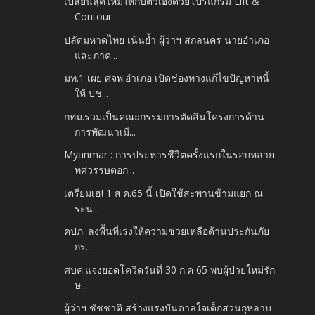
เปลี่ยนลุคใหม่ให้กับตัวเองด้วยโปรแกรม Lift &
Contour
ปลัดมหาดไทย เน้นย้ำ ผู้ว่าฯ สกลนคร นายอำเภอ
และภาค...
มท.1 เผย ศจพ.อำเภอ เปิดช่องทางแก้ไขปัญหาหนี้
ให้ ปช...
กทม.ร่วมเป็นคณะกรรมการตัดสินโครงการด้าน
การพัฒนาเมื...
Myanmar : การประหารชีวิตครั้งแรกในรอบหลาย
ทศวรรษตอก...
เตรียมเฮ! 1 ส.ค.65 นี้ เปิดใช้สะพานข้ามแยก ณ
ระน...
คปภ. ลงพื้นที่เร่งให้ความช่วยเหลือด้านประกันภัย
กร...
ศบค.แจงยอดโควิดวันที่ 30 ก.ค 65 พบผู้ป่วยใหม่รัก
ษ...
ผู้ว่าฯ ชัชชาติ สร้างแรงบันดาลใจเด็กสวนกุหลาบ