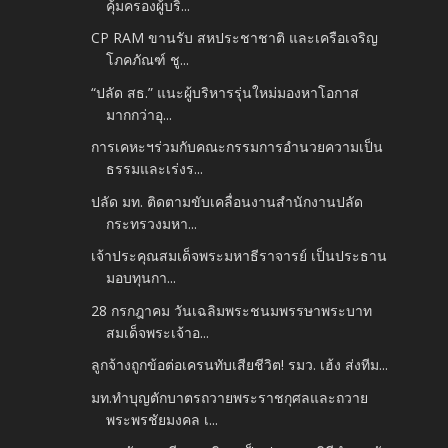
คุ้มครองผู้บริ...
CP RAM ขานรับ สหประชาชาติ และเครือเจริญ
โภคภัณฑ์ ชู...
“ปลัด สธ.” แนะผู้บริหารรุ่นใหม่มองหาโอกาส
มากกว่าอุ...
การเคหะฯร่วมกับคณะกรรมการอำนวยความเป็น
ธรรมและเร่งร...
ปลัด มท. ติดตามขับเคลื่อนงานสำนักงานปลัด
กระทรวงมหา...
เจ้าประคุณสมเด็จพระมหาธีราจารย์ เป็นประธาน
มอบทุนกา...
28 กรกฎาคม วันเฉลิมพระชนมพรรษาพระบาท
สมเด็จพระเจ้าอ...
ลูกจ้างถูกข้อต่อเครนทับเสียชีวิต! รมว. เฮ้ง ส่งทีม...
มท.ทำบุญตักบาตรถวายพระราชกุศลและถวาย
พระพรชัยมงคล เ...