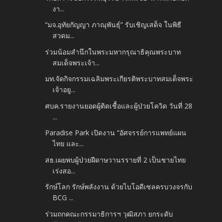
งา...
“มจ.อุทัยกัญญา ภาณุพันธุ์” รับเชิญเสด็จ ในพิธี
สวดม...
ร่วมน้อมสำนึกในพระมหากรุณาธิคุณพระบาท
สมเด็จพระเจ้า...
มท.จัดกิจกรรมเฉลิมพระเกียรติพระบาทสมเด็จพระ
เจ้าอยู...
ศบค.รายงานยอดผู้ติดเชื้อและผู้ป่วยโควิด วันที่ 28
...
Paradise Park เปิดงาน “อัศจรรย์การแพทย์แผน
ไทย และ...
สธ.เผยพบผู้ป่วยฝีดาษวานรรายที่ 2 เป็นชายไทย
เร่งสอ...
รักษ์โลก รักษ์พลังงาน ด้วยไบโอดีเซลครบวงจรกับ
BCG ...
ร่วมถกคณะกรรมาธิการฯ วุฒิสภา ยกระดับ