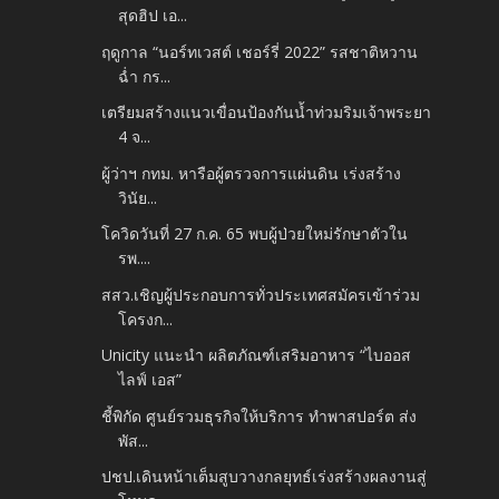
สุดฮิป เอ...
ฤดูกาล “นอร์ทเวสต์ เชอร์รี่ 2022” รสชาติหวาน
ฉ่ำ กร...
เตรียมสร้างแนวเขื่อนป้องกันน้ำท่วมริมเจ้าพระยา
4 จ...
ผู้ว่าฯ กทม. หารือผู้ตรวจการแผ่นดิน เร่งสร้าง
วินัย...
โควิดวันที่ 27 ก.ค. 65 พบผู้ป่วยใหม่รักษาตัวใน
รพ....
สสว.เชิญผู้ประกอบการทั่วประเทศสมัครเข้าร่วม
โครงก...
Unicity แนะนำ ผลิตภัณฑ์เสริมอาหาร “ไบออส
ไลฟ์ เอส”
ชี้พิกัด ศูนย์รวมธุรกิจให้บริการ ทำพาสปอร์ต ส่ง
พัส...
ปชป.เดินหน้าเต็มสูบวางกลยุทธ์เร่งสร้างผลงานสู่