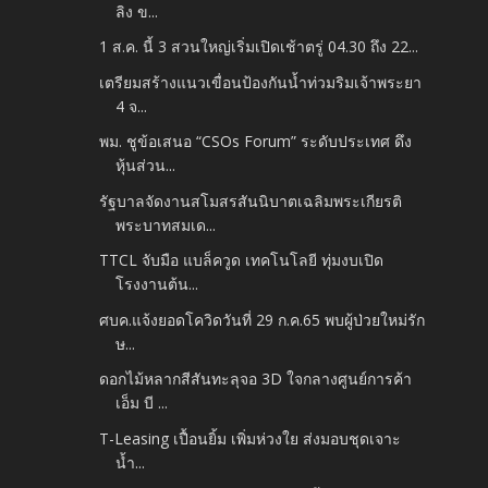
ลิง ข...
1 ส.ค. นี้ 3 สวนใหญ่เริ่มเปิดเช้าตรู่ 04.30 ถึง 22...
เตรียมสร้างแนวเขื่อนป้องกันน้ำท่วมริมเจ้าพระยา
4 จ...
พม. ชูข้อเสนอ “CSOs Forum” ระดับประเทศ ดึง
หุ้นส่วน...
รัฐบาลจัดงานสโมสรสันนิบาตเฉลิมพระเกียรติ
พระบาทสมเด...
TTCL จับมือ แบล็ควูด เทคโนโลยี ทุ่มงบเปิด
โรงงานต้น...
ศบค.แจ้งยอดโควิดวันที่ 29 ก.ค.65 พบผู้ป่วยใหม่รัก
ษ...
ดอกไม้หลากสีสันทะลุจอ 3D ใจกลางศูนย์การค้า
เอ็ม บี ...
T-Leasing เปื้อนยิ้ม เพิ่มห่วงใย ส่งมอบชุดเจาะ
น้ำ...