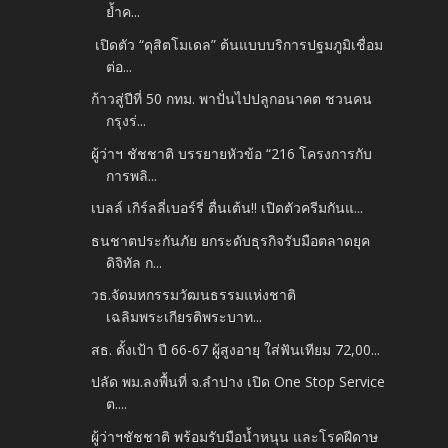
ย้ำค...
เปิดตัว “ดุสิตโมเดล” ต้นแบบบริการปฐมภูมิเชื่อม
ต่อ...
ก้าวสู่ปีที่ 50 กทม. พาปั่นไปปลูกอนาคต ชวนคน
กรุงร่...
ผู้ว่าฯ ชัชชาติ บรรยายหัวข้อ “216 โครงการกับ
การพลิ...
เบลล์ เกิร์ลลี่เบอร์รี่ ตื่นเต้น!! เปิดตัวครีมกันแ...
ธนชาตประกันภัย ยกระดับธุรกิจรับมือตลาดยุค
ดิจิทัล ก...
วธ.จัดมหกรรมวัฒนธรรมแห่งชาติ
เฉลิมพระเกียรติพระบาท...
สธ. ตั้งเป้า ปี 66-67 ผู้สูงอายุ ใส่ฟันเทียม 72,00...
ปลัด พม.ลงพื้นที่ จ.ลำปาง เปิด One Stop Service
ต....
ผู้ว่าฯชัชชาติ พร้อมรับมือน้ำหนุน และโรคฝีดาษ