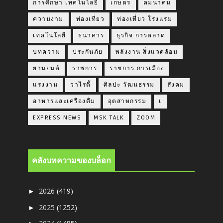
การศึกษา เทคโนโลยี
เกษตร
คมนาคม
ความงาม
ท่องเที่ยว
ท่องเที่ยว โรงแรม
เทคโนโลยี
ธนาคาร
ธุรกิจ การตลาด
บทความ
ประกันภัย
พลังงาน สิ่งแวดล้อม
ยานยนต์
ราชการ
ราชการ การเมือง
แรงงาน
วาไรตี้
ศิลปะ วัฒนธรรม
สังคม
อาหารและเครื่องดื่ม
อุตสาหกรรม
เ
EXPRESS NEWS
MSK TALK
ZOOM
คลังบทความของบล็อก
2026
(419)
►
2025
(1252)
►