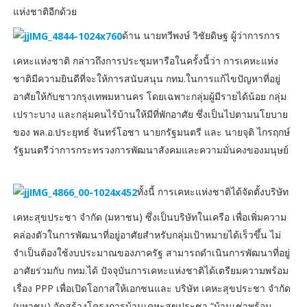
แห่งชาติอีกด้วย
ด้าน นายทวีพงษ์ วิชัยดิษฐ ผู้ว่าการการ
เคหะแห่งชาติ กล่าวถึงการประชุมหารือในครั้งนี้ว่า การเคหะแห่ง
ชาติมีความยินดีที่จะให้การสนับสนุน กทม.ในการแก้ไขปัญหาที่อยู่
อาศัยให้กับชาวกรุงเทพมหานคร โดยเฉพาะกลุ่มผู้มีรายได้น้อย กลุ่ม
เปราะบาง และกลุ่มคนไร้บ้านให้มีที่พักอาศัย ซึ่งเป็นไปตามนโยบาย
ของ พล.อ.ประยุทธ์ จันทร์โอชา นายกรัฐมนตรี และ นายจุติ ไกรฤกษ์
รัฐมนตรีว่าการกระทรวงการพัฒนาสังคมและความมั่นคงของมนุษย์
ทั้งนี้ การเคหะแห่งชาติได้จัดตั้งบริษัท
เคหะสุขประชา จำกัด (มหาชน) ซึ่งเป็นบริษัทในเครือ เพื่อเพิ่มความ
คล่องตัวในการพัฒนาที่อยู่อาศัยสำหรับกลุ่มเป้าหมายได้เร็วขึ้น ไม่
จำเป็นต้องใช้งบประมาณของภาครัฐ สามารถดำเนินการพัฒนาที่อยู่
อาศัยร่วมกับ กทม.ได้ ปัจจุบันการเคหะแห่งชาติได้เตรียมความพร้อม
เรื่อง PPP เพื่อเปิดโอกาสให้เอกชนและ บริษัท เคหะสุขประชา จำกัด
(มหาชน) จัดสร้างโครงการบ้านเคหะสุขประชา “บ้านเช่าพร้อม