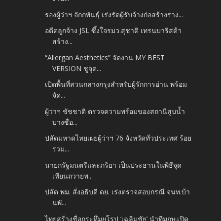
รองผู้ว่าฯ จักกพันธุ์ เร่งรัดผู้รับจ้างก่อสร้างราง...
อดีตลูกจ้าง JSL ซึ้งใจรมว.สุชาติ เทรนบาริสต้า
สร้าง...
“Allergan Aesthetics” จัดงาน MY BEST
VERSION ชูจุด...
เปิดพื้นที่สวนกลางกรุงสำหรับผู้รักการอ่าน พร้อม
จัด...
ผู้ว่าฯ ชัชชาติ ตรวจความพร้อมของสถานีสูบน้ำ
บางซื่อ...
ปลัดมหาดไทยเผยผู้ว่าฯ 76 จังหวัดทั่วประเทศ ร้อย
รวม...
นายกรัฐมนตรีและภริยา เป็นประธานในพิธีจุด
เทียนถวายพ...
ปลัด พม. สั่งอธิบดี ดย. เร่งตรวจสอบกรณี จนท.บ้า
นพั...
ไทยสร้างชื่อกระหึ่มยุโรป ‘เฉลิมชัย’ นำทีมกษ.เปิด