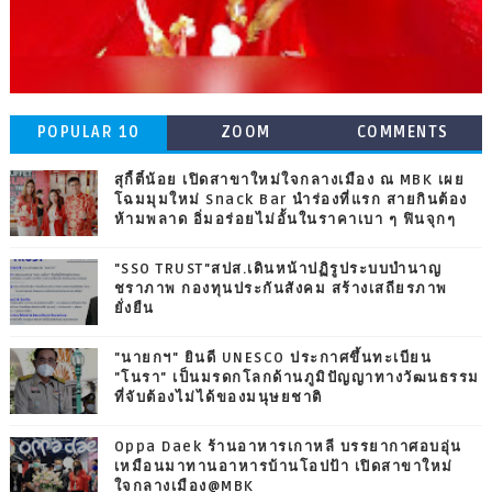
POPULAR 10
ZOOM
COMMENTS
สุกี้ตี๋น้อย เปิดสาขาใหม่ใจกลางเมือง ณ MBK เผย
โฉมมุมใหม่ Snack Bar นำร่องที่แรก สายกินต้อง
ห้ามพลาด อิ่มอร่อยไม่อั้นในราคาเบา ๆ ฟินจุกๆ
"SSO TRUST"สปส.เดินหน้าปฏิรูประบบบำนาญ
ชราภาพ กองทุนประกันสังคม สร้างเสถียรภาพ
ยั่งยืน
"นายกฯ" ยินดี UNESCO ประกาศขึ้นทะเบียน
"โนรา" เป็นมรดกโลกด้านภูมิปัญญาทางวัฒนธรรม
ที่จับต้องไม่ได้ของมนุษยชาติ
Oppa Daek ร้านอาหารเกาหลี บรรยากาศอบอุ่น
เหมือนมาทานอาหารบ้านโอปป้า เปิดสาขาใหม่
ใจกลางเมือง@MBK