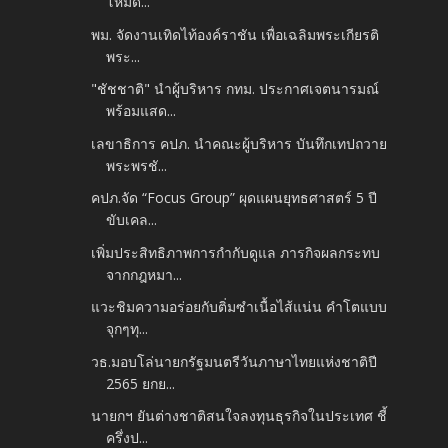
โหมด...
พม. จัดงานเทิดไท้องค์ราชัน เพื่อเฉลิมพระเกียรติ
พระ...
"ชัชชาติ" นำผู้บริหาร กทม. ประกาศเจตนารมณ์
พร้อมแสด...
เลขาธิการ คปภ. นำคณะผู้บริหาร บันทึกเทปถวาย
พระพรชั...
คปภ.จัด “Focus Group” ผุดแผนยุทธศาสตร์ 5 ปี
ขับเคล...
เพิ่มประสิทธิภาพการกำกับดูแล ภารกิจผลกระทบ
จากกฎหมา...
แวะชิมความอร่อยกับติ่มซำเนื้อไส้แน่น คำโตแบบ
จุกๆทุ...
วธ.มอบโล่นายกรัฐมนตรีวันภาษาไทยแห่งชาติปี
2565 ยกย...
นายกฯ ยันต่างชาติสนใจลงทุนธุรกิจในประเทศ ชี้
ครึ่งป...