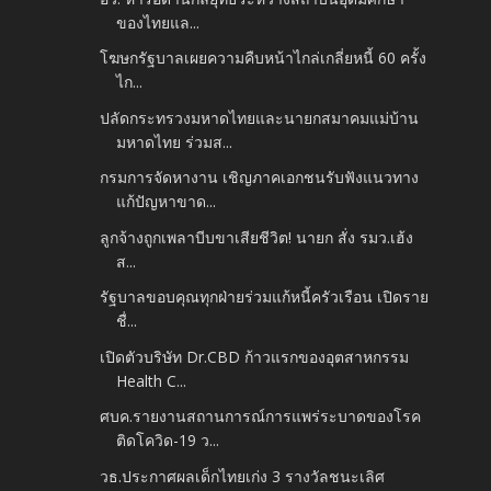
ของไทยแล...
โฆษกรัฐบาลเผยความคืบหน้าไกล่เกลี่ยหนี้ 60 ครั้ง
ไก...
ปลัดกระทรวงมหาดไทยและนายกสมาคมแม่บ้าน
มหาดไทย ร่วมส...
กรมการจัดหางาน เชิญภาคเอกชนรับฟังแนวทาง
แก้ปัญหาขาด...
ลูกจ้างถูกเพลาบีบขาเสียชีวิต! นายก สั่ง รมว.เฮ้ง
ส...
รัฐบาลขอบคุณทุกฝ่ายร่วมแก้หนี้ครัวเรือน เปิดราย
ชื่...
เปิดตัวบริษัท Dr.CBD ก้าวแรกของอุตสาหกรรม
Health C...
ศบค.รายงานสถานการณ์การแพร่ระบาดของโรค
ติดโควิด-19 ว...
วธ.ประกาศผลเด็กไทยเก่ง 3 รางวัลชนะเลิศ