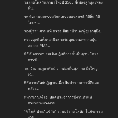
วธ.เผยโพลวันภาษาไทยปี 2565 ชี้เพลงลูกทุ่ง เพลง
พื้น...
วธ.จัดงานมหกรรมวัฒนธรรมแห่งชาติ วิถีถิ่น วิถี
ไทยฯ ...
รองผู้ว่าฯ ศานนท์ ตรวจเยี่ยม “บ้านพักผู้สูงอายุบึง...
ตรวจจุดติดตั้งสถานีตรวจวัดคุณภาพอากาศฝุ่น
ละออง PM2...
พิธีเปิดการอบรมเชิงปฏิบัติการขั้นพื้นฐาน โครง
การขั...
วธ. จัดงานภูษาศิลป์ จากท้องถิ่นสู่สากล ยิ่งใหญ่
เฉ...
พิธีถวายสัตย์ปฏิญาณเพื่อเป็นข้าราชการที่ดีและ
พลังง...
ทหารเกณฑ์ เฮ! ปลดประจำการมีงานทำแน่
กระทรวงแรงงาน ...
“ที ไลฟ์ ประกันชีวิต” ร่วมบริจาคโลหิต ในกิจกรรม
งาน...