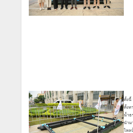
ทั้งน
ทั้ง
น้ำธ
นำมา
ไหลน