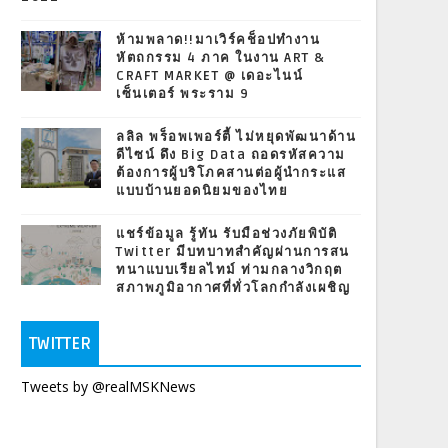
ห้ามพลาด!!มาเวิร์คช็อปทำงาน
หัตถกรรม 4 ภาค ในงาน ART &
CRAFT MARKET @ เดอะไนน์
เซ็นเตอร์ พระราม 9
ลลิล พร็อพเพอร์ตี้ ไม่หยุดพัฒนาด้าน
ดีไซน์ ดึง Big Data ถอดรหัสความ
ต้องการผู้บริโภคสานต่อผู้นำกระแส
แบบบ้านยอดนิยมของไทย
แชร์ข้อมูล รู้ทัน รับมือช่วงภัยพิบัติ
Twitter มีบทบาทสำคัญผ่านการสน
ทนาแบบเรียลไทม์ ท่ามกลางวิกฤต
สภาพภูมิอากาศที่ทั่วโลกกำลังเผชิญ
TWITTER
Tweets by @realMSKNews