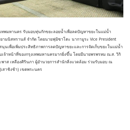
การกรุงเทพมหานคร รับมอบทุ่นกักขยะลอยน้ำเพื่อลดปัญหาขยะในแม่น้ำ
 สยามนิสทรานส์ จำกัด โดยนายฟุมิซาโตะ นากามูระ Vice President
บสนุนเพื่อเพิ่มประสิทธิภาพการลดปัญหาขยะและการจัดเก็บขยะในแม่น้ำ
จ้าหน้าที่ของกรุงเทพมหานครมากยิ่งขึ้น โดยมีนายพรพรหม ณ.ส. วิกิ
พาส เหลืองศิรินภา ผู้อำนวยการสำนักสิ่งแวดล้อม ร่วมรับมอบ ณ
(เสาชิงช้า) เขตพระนคร