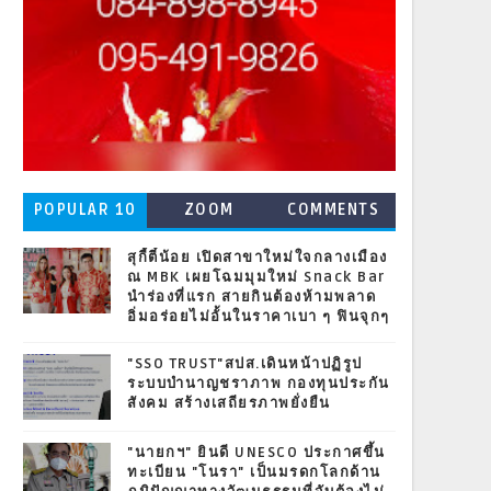
POPULAR 10
ZOOM
COMMENTS
สุกี้ตี๋น้อย เปิดสาขาใหม่ใจกลางเมือง
ณ MBK เผยโฉมมุมใหม่ Snack Bar
นำร่องที่แรก สายกินต้องห้ามพลาด
อิ่มอร่อยไม่อั้นในราคาเบา ๆ ฟินจุกๆ
"SSO TRUST"สปส.เดินหน้าปฏิรูป
ระบบบำนาญชราภาพ กองทุนประกัน
สังคม สร้างเสถียรภาพยั่งยืน
"นายกฯ" ยินดี UNESCO ประกาศขึ้น
ทะเบียน "โนรา" เป็นมรดกโลกด้าน