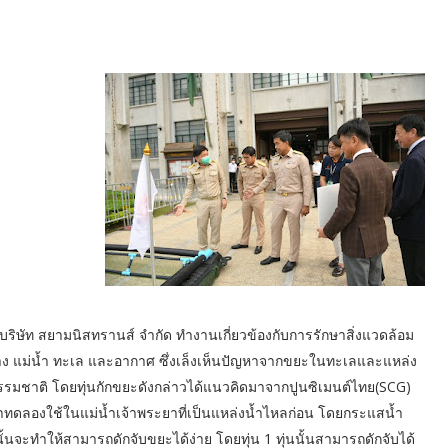
ี้ บริษัท สยามนิสทรานส์ จำกัด ทำงานเกี่ยวข้องกับการรักษาสิ่งแวดล้อม
ทาง แม่น้ำ ทะเล และอากาศ ซึ่งเล็งเห็นปัญหาจากขยะในทะเลและแหล่ง
รรมชาติ โดยทุ่นกักขยะดังกล่าวได้แนวคิดมาจากปูนซิเมนต์ไทย(SCG)
ทดลองใช้ในแม่น้ำเจ้าพระยาที่เป็นแหล่งน้ำไหลก่อน โดยกระแสน้ำ
ั้นจะทำให้สามารถดักจับขยะได้ง่าย โดยทุ่น 1 ทุ่นนั้นสามารถดักจับได้