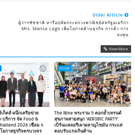
Older Article
ผู้ว่าฯชัชชาติ หารือปลัดกระทรวงพาณิชย์สหรัฐอเมริกา
Mrs. Marisa Lago เพิ่มโอกาสด้านธุรกิจ การค้า การ
ลงทุน
View More
ZOOM
เก็ตส์ ผนึกเครือข่าย
The Nine พระราม 9 ตอกย้ำเทรนด์
ยว-บริการ จัด Food &
สุขภาพสายสนุก ‘AEROBIC PARTY’
hailand 2026 เชื่อม 4
เบิร์นแคลอรีเผาผลาญไขมัน กระแส
งโอกาสธุรกิจครบวงจร
ตอบรับแรงเกินต้าน