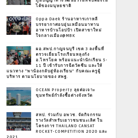
ภูมิปัญญาทางวัฒนธรรมที่จับต้องไม่
ได้ของมนุษยชาติ
Oppa Daek ร้านอาหารเกาหลี
บรรยากาศอบอุ่นเหมือนมาทาน
อาหารบ้านโอปป้า เปิดสาขาใหม่
ใจกลางเมือง@MBK
ผอ.สพป.กาญจนบุรี เขต 3 ลงพื้นที่
ตรวจเยี่ยมโรงเรียนหลุงกัง
อ.ไทรโยค พร้อมแนะนำนักเรียน 5-
11 ปี เข้ารับการฉีดวัคซีน และให้
แนวทาง “พาน้องกลับสู่ห้องเรียน” กับคณะครูผู้
บริหาร ตามนโยบายของ สพฐ.
OCEAN Property ลุยต่อเจาะ
ขุมทรัพย์กำลังซื้อต่างจังหวัด
สทป. ร่วมกับ อพวช. จัดกิจกรรม
รางวัลสำหรับเยาวชนชนะเลิศ ใน
โครงการ THAILAND CANSAT
ROCKET-COMPETITION 2020 และ
2021