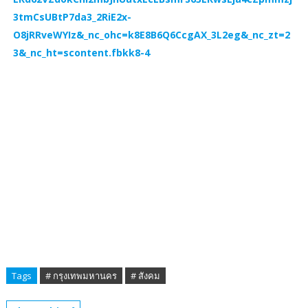
Tags
# กรุงเทพมหานคร
# สังคม