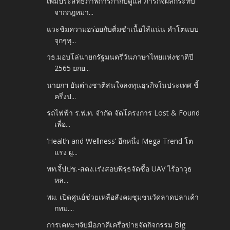
เพิ่มประสิทธิภาพการกำกับดูแล ภารกิจผลกระทบ
จากกฎหมา...
แวะชิมความอร่อยกับติ่มซำเนื้อไส้แน่น คำโตแบบ
จุกๆทุ...
วธ.มอบโล่นายกรัฐมนตรีวันภาษาไทยแห่งชาติปี
2565 ยกย...
นายกฯ ยันต่างชาติสนใจลงทุนธุรกิจในประเทศ ชี้
ครึ่งป...
รถไฟฟ้า ร.ฟ.ท. จำกัด จัดโครงการ Lost & Found
เพื่อ...
‘Health and Wellness’ อีกหนึ่ง Mega Trend โต
แรง ผู...
พท.จี้ปปช.-สตง.เร่งสอบพิรุธจัดซื้อ UAV ไร้อาวุธ
หล...
พม. เปิดศูนย์ช่วยเหลือสังคมชุมชนวัดลาดปลาเค้า
กทม....
การเคหะฯจับมือภาคีเครือข่ายจัดกิจกรรม Big