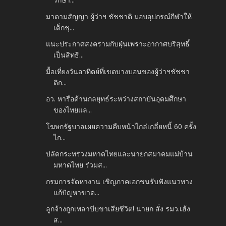
มาตามสัญญา ผู้ว่าฯ ชัชชาติ มอบอุปกรณ์กีฬาให้
เด็กชุ...
แนะประกาศสงครามกับฝุ่นเพราะอากาศบริสุทธิ์
เป็นสิทธิ...
มื้อเที่ยงวันอาทิตย์ที่เขตบางบอนของผู้ว่าฯชัชชา
ติก...
อว. หารือด้านกลยุทธ์ระหว่างสถาบันอุดมศึกษา
ของไทยแล...
โฆษกรัฐบาลเผยความคืบหน้าไกล่เกลี่ยหนี้ 60 ครั้ง
ไก...
ปลัดกระทรวงมหาดไทยและนายกสมาคมแม่บ้าน
มหาดไทย ร่วมส...
กรมการจัดหางาน เชิญภาคเอกชนรับฟังแนวทาง
แก้ปัญหาขาด...
ลูกจ้างถูกเพลาบีบขาเสียชีวิต! นายก สั่ง รมว.เฮ้ง
ส...