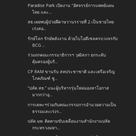
Paradise Park เปิดงาน “อัศจรรย์การแพทย์แผน
ไทย และ...
สธ.เผยพบผู้ป่วยฝีดาษวานรรายที่ 2 เป็นชายไทย
เร่งสอ...
รักษ์โลก รักษ์พลังงาน ด้วยไบโอดีเซลครบวงจรกับ
BCG ...
ร่วมถกคณะกรรมาธิการฯ วุฒิสภา ยกระดับ
คุ้มครองผู้บริ...
CP RAM ขานรับ สหประชาชาติ และเครือเจริญ
โภคภัณฑ์ ชู...
“ปลัด สธ.” แนะผู้บริหารรุ่นใหม่มองหาโอกาส
มากกว่าอุ...
การเคหะฯร่วมกับคณะกรรมการอำนวยความเป็น
ธรรมและเร่งร...
ปลัด มท. ติดตามขับเคลื่อนงานสำนักงานปลัด
กระทรวงมหา...