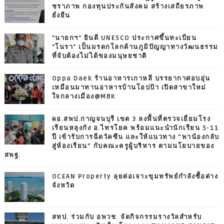
ชราภาพ กองทุนประกันสังคม สร้างเสถียรภาพ
ยั่งยืน
"นายกฯ" ยินดี UNESCO ประกาศขึ้นทะเบียน
"โนรา" เป็นมรดกโลกด้านภูมิปัญญาทางวัฒนธรรม
ที่จับต้องไม่ได้ของมนุษยชาติ
Oppa Daek ร้านอาหารเกาหลี บรรยากาศอบอุ่น
เหมือนมาทานอาหารบ้านโอปป้า เปิดสาขาใหม่
ใจกลางเมือง@MBK
ผอ.สพป.กาญจนบุรี เขต 3 ลงพื้นที่ตรวจเยี่ยมโรง
เรียนหลุงกัง อ.ไทรโยค พร้อมแนะนำนักเรียน 5-11
ปี เข้ารับการฉีดวัคซีน และให้แนวทาง “พาน้องกลับ
สู่ห้องเรียน” กับคณะครูผู้บริหาร ตามนโยบายของ
สพฐ.
OCEAN Property ลุยต่อเจาะขุมทรัพย์กำลังซื้อต่าง
จังหวัด
สทป. ร่วมกับ อพวช. จัดกิจกรรมรางวัลสำหรับ