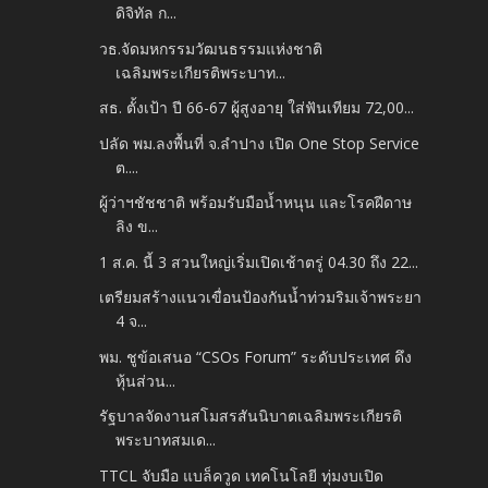
ดิจิทัล ก...
วธ.จัดมหกรรมวัฒนธรรมแห่งชาติ
เฉลิมพระเกียรติพระบาท...
สธ. ตั้งเป้า ปี 66-67 ผู้สูงอายุ ใส่ฟันเทียม 72,00...
ปลัด พม.ลงพื้นที่ จ.ลำปาง เปิด One Stop Service
ต....
ผู้ว่าฯชัชชาติ พร้อมรับมือน้ำหนุน และโรคฝีดาษ
ลิง ข...
1 ส.ค. นี้ 3 สวนใหญ่เริ่มเปิดเช้าตรู่ 04.30 ถึง 22...
เตรียมสร้างแนวเขื่อนป้องกันน้ำท่วมริมเจ้าพระยา
4 จ...
พม. ชูข้อเสนอ “CSOs Forum” ระดับประเทศ ดึง
หุ้นส่วน...
รัฐบาลจัดงานสโมสรสันนิบาตเฉลิมพระเกียรติ
พระบาทสมเด...
TTCL จับมือ แบล็ควูด เทคโนโลยี ทุ่มงบเปิด