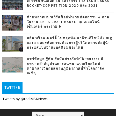
เยาวชนชนะเลิศ ใน โครงการ THAILAND CANSAT
ROCKET-COMPETITION 2020 และ 2021
ห้ามพลาด!!มาเวิร์คช็อปทำงานหัตถกรรม 4 ภาค
ในงาน ART & CRAFT MARKET @ เดอะไนน์
เซ็นเตอร์ พระราม 9
ลลิล พร็อพเพอร์ตี้ ไม่หยุดพัฒนาด้านดีไซน์ ดึง Big
Data ถอดรหัสความต้องการผู้บริโภคสานต่อผู้นำ
กระแสแบบบ้านยอดนิยมของไทย
แชร์ข้อมูล รู้ทัน รับมือช่วงภัยพิบัติ Twitter มี
บทบาทสำคัญผ่านการสนทนาแบบเรียลไทม์
ท่ามกลางวิกฤตสภาพภูมิอากาศที่ทั่วโลกกำลัง
เผชิญ
TWITTER
Tweets by @realMSKNews