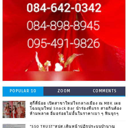
POPULAR 10
ZOOM
COMMENTS
สุกี้ตี๋น้อย เปิดสาขาใหม่ใจกลางเมือง ณ MBK เผย
โฉมมุมใหม่ Snack Bar นำร่องที่แรก สายกินต้อง
ห้ามพลาด อิ่มอร่อยไม่อั้นในราคาเบา ๆ ฟินจุกๆ
"SSO TRUST"สปส.เดินหน้าปฏิรูประบบบำนาญ