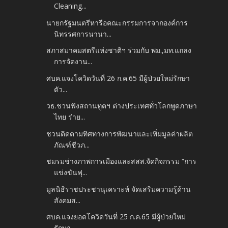
Cleaning...
นายกรัฐมนตรีหารือคณะกรรมการจากองค์การ
นิทรรศการนานา...
สภาสมาคมสตรีแห่งชาติฯ ร่วมกับ พม.,มท.แถลง
การจัดงาน...
ศบค.แจงโควิดวันที่ 26 ก.ค.65 มีผู้ป่วยใหม่รักษา
ตัว...
วธ.ชวนฟังสถานทูตฯ ต่างประเทศทั่วโลกพูดภาษา
ไทย ร่าย...
ชวนติดตามทิศทางการพัฒนาและเพิ่มมูลค่าผลิต
ภัณฑ์ชีวภ...
ชมรมช่างภาพการเมืองและสสส.จัดกิจกรรม “การ
แข่งขันฟุ...
มูลนิธิราชประชานุเคราะห์ จัดเสริมความรู้ด้าน
สังคมส...
ศบค.แจงยอดโควิดวันที่ 25 ก.ค.65 มีผู้ป่วยใหม่
รักษา...