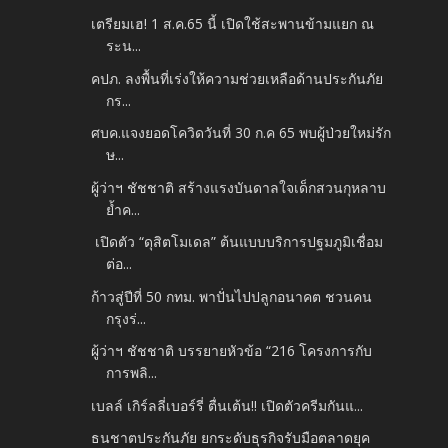
เตรียมเฮ! 1 ส.ค.65 นี้ เปิดใช้สะพานข้ามแยก ณ
ระน...
คปภ. ลงพื้นที่เร่งให้ความช่วยเหลือด้านประกันภัย
กร...
ศบค.แจงยอดโควิดวันที่ 30 ก.ค 65 พบผู้ป่วยใหม่รัก
ษ...
ผู้ว่าฯ ชัชชาติ สร้างแรงบันดาลใจเด็กสวนกุหลาบ
ย้ำค...
เปิดตัว “ดุสิตโมเดล” ต้นแบบบริการปฐมภูมิเชื่อม
ต่อ...
ก้าวสู่ปีที่ 50 กทม. พาปั่นไปปลูกอนาคต ชวนคน
กรุงร่...
ผู้ว่าฯ ชัชชาติ บรรยายหัวข้อ “216 โครงการกับ
การพลิ...
เบลล์ เกิร์ลลี่เบอร์รี่ ตื่นเต้น!! เปิดตัวครีมกันแ...
ธนชาตประกันภัย ยกระดับธุรกิจรับมือตลาดยุค