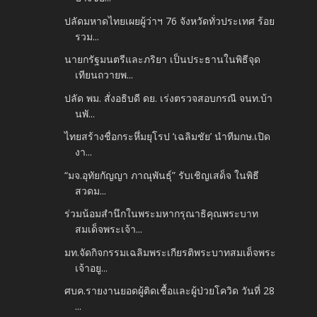
ปลัดมหาดไทยเผยผู้ว่าฯ 76 จังหวัดทั่วประเทศ ร้อย
รวม...
นายกรัฐมนตรีและภริยา เป็นประธานในพิธีจุด
เทียนถวายพ...
ปลัด พม. สั่งอธิบดี ดย. เร่งตรวจสอบกรณี จนท.บ้า
นพั...
ไทยสร้างชื่อกระหึ่มยุโรป ‘เฉลิมชัย’ นำทีมกษ.เปิด
งา...
“มจ.อุทัยกัญญา ภาณุพันธุ์” รับเชิญเสด็จ ในพิธี
สวดม...
ร่วมน้อมสำนึกในพระมหากรุณาธิคุณพระบาท
สมเด็จพระเจ้า...
มท.จัดกิจกรรมเฉลิมพระเกียรติพระบาทสมเด็จพระ
เจ้าอยู...
ศบค.รายงานยอดผู้ติดเชื้อและผู้ป่วยโควิด วันที่ 28
...