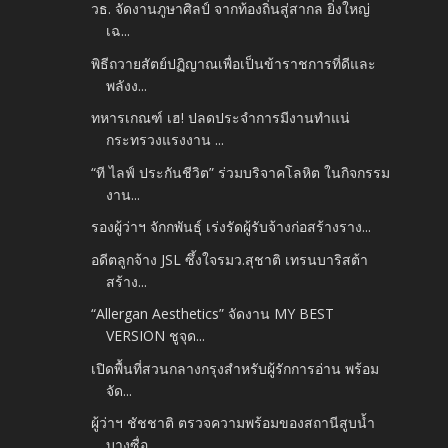
วธ. จัดงานภูษาศิลป์ จากท้องถิ่นสู่สากล ยิ่งใหญ่
เฉ...
พิธีถวายสัตย์ปฏิญาณเพื่อเป็นข้าราชการที่ดีและ
พลังง...
ทหารเกณฑ์ เฮ! ปลดประจำการมีงานทำแน่
กระทรวงแรงงาน ...
“ที ไลฟ์ ประกันชีวิต” ร่วมบริจาคโลหิต ในกิจกรรม
งาน...
รองผู้ว่าฯ จักกพันธุ์ เร่งรัดผู้รับจ้างก่อสร้างราง...
อดีตลูกจ้าง JSL ซึ้งใจรมว.สุชาติ เทรนบาริสต้า
สร้าง...
“Allergan Aesthetics” จัดงาน MY BEST
VERSION ชูจุด...
เปิดพื้นที่สวนกลางกรุงสำหรับผู้รักการอ่าน พร้อม
จัด...
ผู้ว่าฯ ชัชชาติ ตรวจความพร้อมของสถานีสูบน้ำ
บางซื่อ...