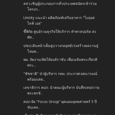
สสว.เชิญผู้ประกอบการทั่วประเทศสมัครเข้าร่วม
โครงก...
Unicity แนะนำ ผลิตภัณฑ์เสริมอาหาร “ไบออส
ไลฟ์ เอส”
ชี้พิกัด ศูนย์รวมธุรกิจให้บริการ ทำพาสปอร์ต ส่ง
พัส...
ปชป.เดินหน้าเต็มสูบวางกลยุทธ์เร่งสร้างผลงานสู่
โหมด...
พม. จัดงานเทิดไท้องค์ราชัน เพื่อเฉลิมพระเกียรติ
พระ...
"ชัชชาติ" นำผู้บริหาร กทม. ประกาศเจตนารมณ์
พร้อมแสด...
เลขาธิการ คปภ. นำคณะผู้บริหาร บันทึกเทปถวาย
พระพรชั...
คปภ.จัด “Focus Group” ผุดแผนยุทธศาสตร์ 5 ปี
ขับเคล...