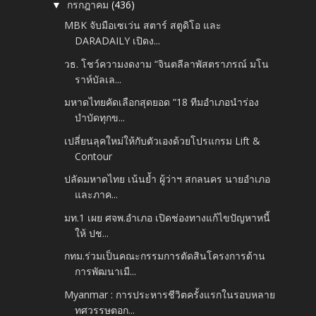
กรกฎาคม
(436)
▼
MBK จับมือเซเว่น สตาร์ สตูดิโอ และ
DARADAILY เปิดง...
วธ. โชว์ความงดงาม “จินตลีลาพัสตราภรณ์ มโน
ราห์บัลเล...
มหาดไทยคัดเลือกสุดยอด “18 ทีมอำเภอนำร่อง
บำบัดทุกข...
เปลี่ยนลุคใหม่ให้กับตัวเองด้วยโปรแกรม Lift &
Contour
ปลัดมหาดไทย เน้นย้ำ ผู้ว่าฯ สกลนคร นายอำเภอ
และภาค...
มท.1 เผย ศจพ.อำเภอ เปิดช่องทางแก้ไขปัญหาหนี้
ให้ ปช...
กทม.ร่วมเป็นคณะกรรมการตัดสินโครงการด้าน
การพัฒนาเมื...
Myanmar : การประหารชีวิตครั้งแรกในรอบหลาย
ทศวรรษตอก...