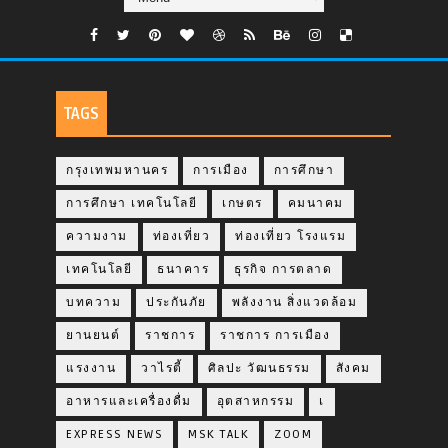
TAGS
กรุงเทพมหานคร
การเมือง
การศึกษา
การศึกษา เทคโนโลยี
เกษตร
คมนาคม
ความงาม
ท่องเที่ยว
ท่องเที่ยว โรงแรม
เทคโนโลยี
ธนาคาร
ธุรกิจ การตลาด
บทความ
ประกันภัย
พลังงาน สิ่งแวดล้อม
ยานยนต์
ราชการ
ราชการ การเมือง
แรงงาน
วาไรตี้
ศิลปะ วัฒนธรรม
สังคม
อาหารและเครื่องดื่ม
อุตสาหกรรม
เ
EXPRESS NEWS
MSK TALK
ZOOM