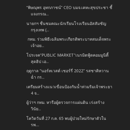
“พิษณุพร อุทกภาชน์” CEO บมจ.เคหะสุขประชา ชี้
แจงกรณ...
นายกฯ ชื่นชมคณะนักเรียนโรงเรียนอัสสัมชัญ
กรุงเทพ (...
กทม. ร่วมพิธีเฉลิมพระเกียรติพระบาทสมเด็จพระ
เจ้าอย...
โปรเจค“PUBLIC MARKET"เนรมิตฟู้ดคอมมูนิตี้
สุดฮิป เอ...
ฤดูกาล “นอร์ทเวสต์ เชอร์รี่ 2022” รสชาติหวาน
ฉ่ำ กร...
เตรียมสร้างแนวเขื่อนป้องกันน้ำท่วมริมเจ้าพระยา
4 จ...
ผู้ว่าฯ กทม. หารือผู้ตรวจการแผ่นดิน เร่งสร้าง
วินัย...
โควิดวันที่ 27 ก.ค. 65 พบผู้ป่วยใหม่รักษาตัวใน
รพ....