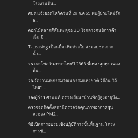
โรงงานต้น...
ศบค.แจ้งยอดโควิดวันที่ 29 ก.ค.65 พบผู้ป่วยใหม่รัก
ษ...
ดอกไม้หลากสีสันทะลุจอ 3D ใจกลางศูนย์การค้า
เอ็ม บี ...
T-Leasing เปื้อนยิ้ม เพิ่มห่วงใย ส่งมอบชุดเจาะ
น้ำ...
วธ.เผยโพลวันภาษาไทยปี 2565 ชี้เพลงลูกทุ่ง เพลง
พื้น...
วธ.จัดงานมหกรรมวัฒนธรรมแห่งชาติ วิถีถิ่น วิถี
ไทยฯ ...
รองผู้ว่าฯ ศานนท์ ตรวจเยี่ยม “บ้านพักผู้สูงอายุบึง...
ตรวจจุดติดตั้งสถานีตรวจวัดคุณภาพอากาศฝุ่น
ละออง PM2...
พิธีเปิดการอบรมเชิงปฏิบัติการขั้นพื้นฐาน โครง
การขั...