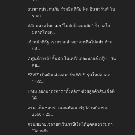
ธนชาตประกันภัย ร่วมยินดีกับ ฟิน อินชัวรันส์ โบ
รกเก...
ปลัดมหาดไทย เผย “ไม่ปกป้องคนผิด” ย้ำ กลไก
มหาดไทยทุ...
เจ้าหน้าที่รัฐ เร่งกวาดล้างยาเสพติดไม่แผ่ว ด้าน
ปลั...
7 ศูนย์การค้าชั้นนำ ในเครือเดอะมอลล์ กรุ๊ป - วัน
สย...
EZVIZ เปิดตัวกล้องสมาร์ท Wi-Fi รุ่นใหม่ล่าสุด
“H8c...
TMB ออกมาตรการ “ตั้งหลัก” ช่วยลูกค้าสินเชื่อที่
ได้...
ครม. เห็นชอบร่างแผนพัฒนารัฐวิสาหกิจ พ.ศ.
2566 - 25...
ครม.ขยายเวลายกเว้นภาษีเงินได้บุคคลธรรมดา
“วิสาหกิจ...