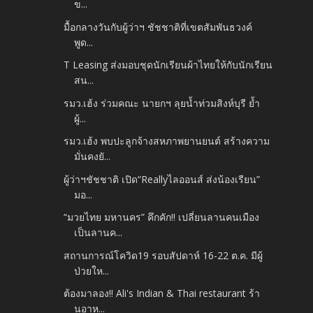
ข...
มื้อกลางวันกับผู้ว่าฯ ชัชชาติที่เขตสัมพันธวงค์
พูด...
T Leasing ส่งมอบชุดนักเรียนผ้าไทยให้กับนักเรียน
สน...
รมว.เฮ้ง ร่วมคณะ นายกฯ ลุยน้ำท่วมสิงห์บุรี ย้ำ
ผู้...
รมว.เฮ้ง พบปะลูกจ้างสหภาพยานยนต์ สร้างความ
มั่นคงยั...
ผู้ว่าฯชัชชาติ เปิด“Reallyไลออนส์ ส่งน้องเรียน”
มอ...
“มวยไทย มหานคร” คึกคัก!! เปลี่ยนลานคนเมือง
เป็นลานค...
สถานการณ์โควิด19 รอบสัปดาห์ 16-22 ต.ค. มีผู้
ป่วยให...
ต้องมาลอง!! Ali's Indian & Thai restaurant ร้า
นอาห...