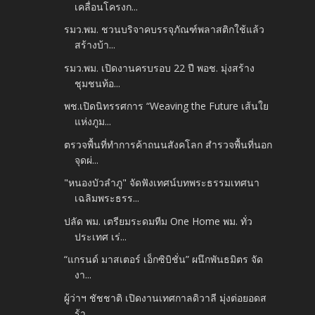
เคลื่อนโครงก...
รมว.พม. ชวนบริจาคบรรจุภัณฑ์พลาสติกใช้แล้ว
สร้างบ้า...
รมว.พม. เปิดงานครบรอบ 22 ปี พอช. มุ่งสร้าง
ชุมชนท้อ...
พช.เปิดนิทรรศการ “Weaving the Future เส้นใย
แห่งภูม...
ตรวจพื้นที่ทำการค้าถนนสังคโลก สำรวจพื้นที่นอก
จุดผ่...
"หนองบัวลำภู" จัดฟังเทศน์บทพระธรรมเทศนา
เฉลิมพระธรร...
ปลัด พม. เตรียมระดมทีม One Home พม. ทั่ว
ประเทศ เร่...
“แกรนด์ มาสเตอร์ เอ็กซิบิชั่น” ผนึกพันธมิตร จัด
งา...
ผู้ว่าฯ ชัชชาติ เปิดงานเทศกาลดิวาลี มุ่งต่อยอดส
ร้า...