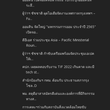
ระลึ...
ผู้ว่าฯ ชัชชาติ ผุดไอเดียจัดงานเทศกาลกรุงเทพฯ –
Fu...
ออมสิน จัดใหญ่ "มหกรรมการออม ประจำปี 2565"
เปิดจอ...
ดีอีเอส ร่วมประชุม Asia – Pacific Ministerial
Roun...
ผู้ว่าฯ ชัชชาติ กำชับเตรียมพร้อมจัดประชุมเอเปค
ให้เ...
คปภ. เผยผลตอบรับงาน TIF 2022 เกินคาด และมี
tech st...
สำนักป้องกันฯ กทม. ต้อนรับ ประธานสภากรุง
โซล..D
พม. สดุดีอาสาสมัครดีเด่นและองค์การที่มีกิจกรรม
ทางส...
การเคหะฯร่วมกับสถาบันสิ่งแวดล้อมไทยขับ