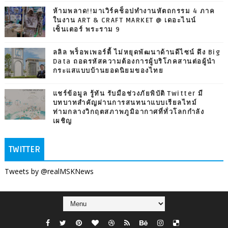
ห้ามพลาด!!มาเวิร์คช็อปทำงานหัตถกรรม 4 ภาค
ในงาน ART & CRAFT MARKET @ เดอะไนน์
เซ็นเตอร์ พระราม 9
ลลิล พร็อพเพอร์ตี้ ไม่หยุดพัฒนาด้านดีไซน์ ดึง Big
Data ถอดรหัสความต้องการผู้บริโภคสานต่อผู้นำ
กระแสแบบบ้านยอดนิยมของไทย
แชร์ข้อมูล รู้ทัน รับมือช่วงภัยพิบัติ Twitter มี
บทบาทสำคัญผ่านการสนทนาแบบเรียลไทม์
ท่ามกลางวิกฤตสภาพภูมิอากาศที่ทั่วโลกกำลัง
เผชิญ
TWITTER
Tweets by @realMSKNews