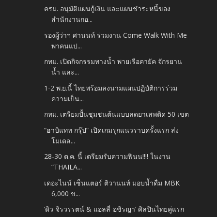
ครม. อนุมัติแผนกู้เงิน และแผนชำระหนี้ของ
สำนักงานกอ...
รองผู้ว่าฯ ศานนท์ ร่วมงาน Come Walk With Me
พาคนแป...
กทม. เปิดกิจกรรมทางน้ำ พายเรือคายัค จักรยาน
น้ำ และ...
1-2 พ.ย.นี้ ไทยพร้อมลงนามแผนปฏิบัติการร่วม
ความเป็น...
กทม. เตรียมปั้นชุมชนต้นแบบลดยาเสพติด 50 เขต
“ฮาบิแทท กรุ๊ป” เปิดเกมรุกแนวราบครั้งแรก ส่ง
โมเดล...
28-30 ต.ค. นี้ เตรียมรับความฟินน!!!! ในงาน
“THAILA...
เดอะไนน์ เซ็นแตอร์ ติวานนท์ มอบน้ำดื่ม MBK
6,000 ข...
‘ดิว-จิรวรรตน์ & แอลลี่-อชิรญา’ ศิลปินไทยคู่แรก