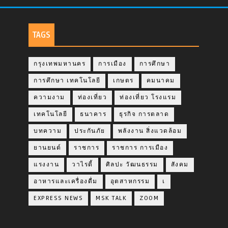
TAGS
กรุงเทพมหานคร
การเมือง
การศึกษา
การศึกษา เทคโนโลยี
เกษตร
คมนาคม
ความงาม
ท่องเที่ยว
ท่องเที่ยว โรงแรม
เทคโนโลยี
ธนาคาร
ธุรกิจ การตลาด
บทความ
ประกันภัย
พลังงาน สิ่งแวดล้อม
ยานยนต์
ราชการ
ราชการ การเมือง
แรงงาน
วาไรตี้
ศิลปะ วัฒนธรรม
สังคม
อาหารและเครื่องดื่ม
อุตสาหกรรม
เ
EXPRESS NEWS
MSK TALK
ZOOM