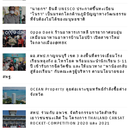
"นายกฯ" ยินดี UNESCO ประกาศขึ้นทะเบียน
"โนรา" เป็นมรดกโลกด้านภูมิปัญญาทางวัฒนธรรม
ที่จับต้องไม่ได้ของมนุษยชาติ
Oppa Daek ร้านอาหารเกาหลี บรรยากาศอบอุ่น
เหมือนมาทานอาหารบ้านโอปป้า เปิดสาขาใหม่
ใจกลางเมือง@MBK
ผอ.สพป.กาญจนบุรี เขต 3 ลงพื้นที่ตรวจเยี่ยมโรง
เรียนหลุงกัง อ.ไทรโยค พร้อมแนะนำนักเรียน 5-11
ปี เข้ารับการฉีดวัคซีน และให้แนวทาง “พาน้องกลับ
สู่ห้องเรียน” กับคณะครูผู้บริหาร ตามนโยบายของ
สพฐ.
OCEAN Property ลุยต่อเจาะขุมทรัพย์กำลังซื้อต่าง
จังหวัด
สทป. ร่วมกับ อพวช. จัดกิจกรรมรางวัลสำหรับ
เยาวชนชนะเลิศ ใน โครงการ THAILAND CANSAT
ROCKET-COMPETITION 2020 และ 2021