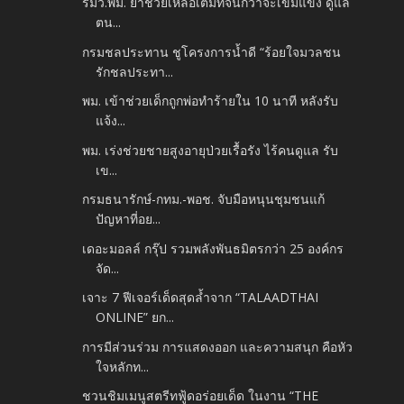
รมว.พม. ย้ำช่วยเหลือเต็มที่จนกว่าจะเข้มแข็ง ดูแล
ตน...
กรมชลประทาน ชูโครงการน้ำดี “ร้อยใจมวลชน
รักชลประทา...
พม. เข้าช่วยเด็กถูกพ่อทำร้ายใน 10 นาที หลังรับ
แจ้ง...
พม. เร่งช่วยชายสูงอายุป่วยเรื้อรัง ไร้คนดูแล รับ
เข...
กรมธนารักษ์-กทม.-พอช. จับมือหนุนชุมชนแก้
ปัญหาที่อย...
เดอะมอลล์ กรุ๊ป รวมพลังพันธมิตรกว่า 25 องค์กร
จัด...
เจาะ 7 ฟีเจอร์เด็ดสุดล้ำจาก “TALAADTHAI
ONLINE” ยก...
การมีส่วนร่วม การแสดงออก และความสนุก คือหัว
ใจหลักท...
ชวนชิมเมนูสตรีทฟู้ดอร่อยเด็ด ในงาน “THE