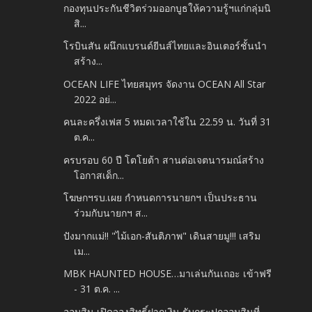
กองทุนประกันชีวิตร่วมออกบูธให้ความรู้ฯแก่กลุ่มนิ
สิ...
โรบินสัน ผนึกแบรนด์ยีนส์ไทยและอินเตอร์ชั้นนำ
สร้าง...
OCEAN LIFE ไทยสมุทร จัดงาน OCEAN All Star
2022 อย่...
คนละครึ่งเฟส 5 หมดเวลาใช้ใน 22.59 น. วันที่ 31
ต.ค...
ครบรอบ 60 ปี โตโยต้า สานต่อเจตนารมณ์สร้าง
โอกาสเด็ก...
โฆษกฯรบ.เผย กำหนดการนายกฯ เป็นประธาน
ร่วมกับนายกฯ ส...
ปังมากแม่!! "ไม้เอก-สันติภาพ" เดินสายมู!!! เสริม
เม...
MBK HAUNTED HOUSE…มาเล่นกันเถอะ เข้าฟรี
- 31 ต.ค. ...
ออมสิน เปิดจองสิทธิ์ฝากเงิน รับกระปุกออมสินที่