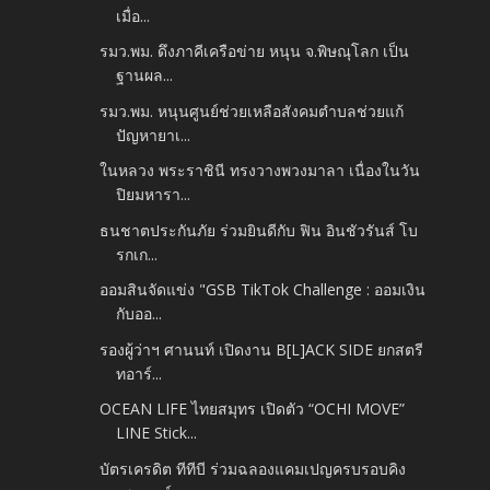
เมื่อ...
รมว.พม. ดึงภาคีเครือข่าย หนุน จ.พิษณุโลก เป็น
ฐานผล...
รมว.พม. หนุนศูนย์ช่วยเหลือสังคมตำบลช่วยแก้
ปัญหายาเ...
ในหลวง พระราชินี ทรงวางพวงมาลา เนื่องในวัน
ปิยมหารา...
ธนชาตประกันภัย ร่วมยินดีกับ ฟิน อินชัวรันส์ โบ
รกเก...
ออมสินจัดแข่ง "GSB TikTok Challenge : ออมเงิน
กับออ...
รองผู้ว่าฯ ศานนท์ เปิดงาน B[L]ACK SIDE ยกสตรี
ทอาร์...
OCEAN LIFE ไทยสมุทร เปิดตัว “OCHI MOVE”
LINE Stick...
บัตรเครดิต ทีทีบี ร่วมฉลองแคมเปญครบรอบคิง