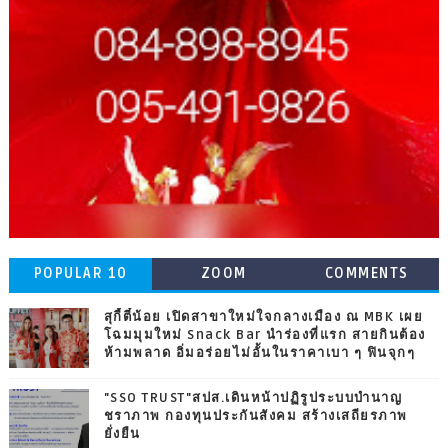
POPULAR 10
ZOOM
COMMENTS
สุกี้ตี๋น้อย เปิดสาขาใหม่ใจกลางเมือง ณ MBK เผย
โฉมมุมใหม่ Snack Bar นำร่องที่แรก สายกินต้อง
ห้ามพลาด อิ่มอร่อยไม่อั้นในราคาเบา ๆ ฟินจุกๆ
"SSO TRUST"สปส.เดินหน้าปฏิรูประบบบำนาญ
ชราภาพ กองทุนประกันสังคม สร้างเสถียรภาพ
ยั่งยืน