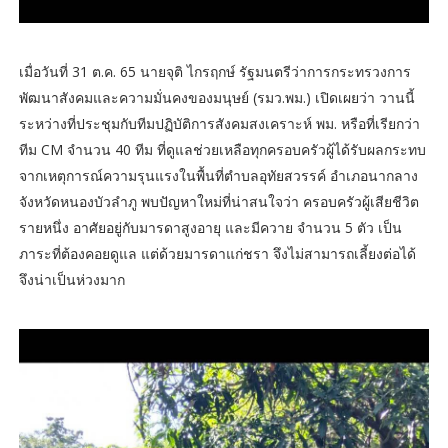
เมื่อวันที่ 31 ต.ค. 65 นายจุติ ไกรฤกษ์ รัฐมนตรีว่าการกระทรวงการ
พัฒนาสังคมและความมั่นคงของมนุษย์ (รมว.พม.) เปิดเผยว่า วานนี้
ระหว่างที่ประชุมกับทีมปฏิบัติการสังคมสงเคราะห์ พม. หรือที่เรียกว่า
ทีม CM จำนวน 40 ทีม ที่ดูแลช่วยเหลือทุกครอบครัวผู้ได้รับผลกระทบ
จากเหตุการณ์ความรุนแรงในพื้นที่ตำบลอุทัยสวรรค์ อำเภอนากลาง
จังหวัดหนองบัวลำภู พบปัญหาใหม่ที่น่าสนใจว่า ครอบครัวผู้เสียชีวิต
รายหนึ่ง อาศัยอยู่กับมารดาสูงอายุ และมีควาย จำนวน 5 ตัว เป็น
ภาระที่ต้องคอยดูแล แต่ด้วยมารดาแก่ชรา จึงไม่สามารถเลี้ยงต่อได้
จึงน่าเป็นห่วงมาก