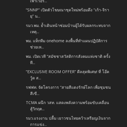
เพาเวอร์...
“SNNP” เปิดตัวโฆษณาชุดใหม่พร้อมดึง “เก้า-จิรา
ยุ” น...
รมว.พม. ย้ำเดินหน้าซ่อมบ้านผู้ได้รับผลกระทบจาก
เหตุ...
พม. แท็กทีม onehome ลงพื้นที่ทำแผนปฏิบัติการ
ช่วยเห...
พม. เปิดเวที “สมัชชาสวัสดิการสังคมแห่งชาติ ครั้ง
ที...
“EXCLUSIVE ROOM OFFER” ดีลสุดพิเศษ! ที่ โอ๊ค
วู้ด ส...
รฟฟท. จัดโครงการ “สายสีแดงรักษ์โลก เพื่อชุมชน
สีเขี...
TCMA ผนึก วสท. แสดงพลังความพร้อมขับเคลื่อน
สู้วิกฤต...
รมว.แรงงาน ปลื้ม เยาวชนไทยคว้าเหรียญเงินจาก
การแข่ง...