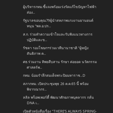
ผู้บริหารกทม.ชี้แจงพร้อมเร่งรัดแก้ไขปัญหาไฟฟ้า
ส่อง...
รัฐบาลขอบคุณ79ผู้นำสหภาพแรงงานยานยนต์
หนุน “พล.อ.ปร...
ส.ก. ร่วมทำความเข้าใจและรับฟังแนวทางการ
ปฏิบัติและข...
รัชดา รองโฆษกฯร่วมเวทีนานาชาติ “ผู้หญิง
สันติภาพ ค...
ศธ.ร่วมงาน ทิพยสืบสาน รักษา ต่อยอด นวัตกรรม
ศาสตร์พ...
กทม. น้อมรำลึกสมเด็จพระปิยมหาราช...D
สภากทม. เปิดประชุมพุธ 26 ต.ค.65 นี้ พร้อม
พิจารณากร...
ลลิล พร็อพเพอร์ตี้ พัฒนาศักยภาพบุคลากร กลั่น
DNA เ...
เปิดตัวหนังสือเรื่อง “THERE’S ALWAYS SPRING-