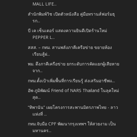
MALL LIFE...
สำนักพิมพ์วิช เปิดตัวหนังสือ คู่มือทรานส์ฟอร์มธุ
รก...
บี เค เซ็นเตอร์ แสดงความยินดีเปิดร้านใหม่
PEPPER L...
สสส. – กทม. สานพลังภาคีเครือข่าย ขยายห้อง
เรียนสู้ฝ...
พม. ดึงภาคีเครือข่าย ยกระดับการคัดแยกผู้เสียหาย
จาก...
กทม.ตั้งเป้าเพิ่มพื้นที่การเรียนรู้ ส่งเสริมอาชีพแ...
อัพ-ภูมิพัฒน์ Friend of NARS Thailand ในลุคใหม่
สุด...
“ทิพานัน” เผยโครงการสะพานมิตรภาพไทย - ลาว
แห่งที่ ...
กทม.จับมือ CPF พัฒนากรุงเทพฯ ให้สวยงาม​ เป็น
มหานคร...