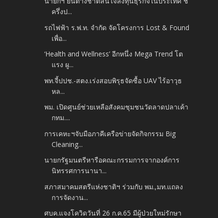
นายกฯ ยันต่างชาติสนใจลงทุนธุรกิจในประเทศ ชี้
ครึ่งป...
รถไฟฟ้า ร.ฟ.ท. จำกัด จัดโครงการ Lost & Found
เพื่อ...
‘Health and Wellness’ อีกหนึ่ง Mega Trend โต
แรง ผู...
พท.จี้ปปช.-สตง.เร่งสอบพิรุธจัดซื้อ UAV ไร้อาวุธ
หล...
พม. เปิดศูนย์ช่วยเหลือสังคมชุมชนวัดลาดปลาเค้า
กทม....
การเคหะฯจับมือภาคีเครือข่ายจัดกิจกรรม Big
Cleaning...
นายกรัฐมนตรีหารือคณะกรรมการจากองค์การ
นิทรรศการนานา...
สภาสมาคมสตรีแห่งชาติฯ ร่วมกับ พม.,มท.แถลง
การจัดงาน...
ศบค.แจงโควิดวันที่ 26 ก.ค.65 มีผู้ป่วยใหม่รักษา