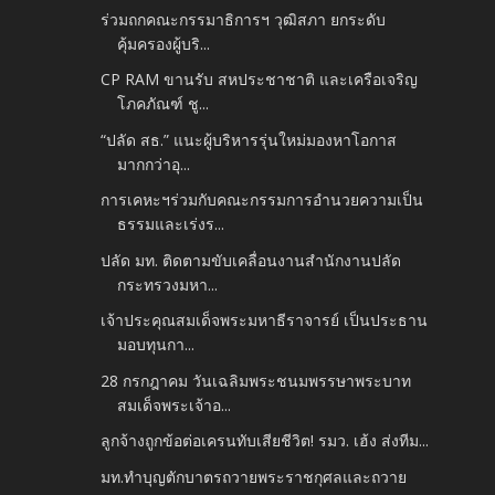
ร่วมถกคณะกรรมาธิการฯ วุฒิสภา ยกระดับ
คุ้มครองผู้บริ...
CP RAM ขานรับ สหประชาชาติ และเครือเจริญ
โภคภัณฑ์ ชู...
“ปลัด สธ.” แนะผู้บริหารรุ่นใหม่มองหาโอกาส
มากกว่าอุ...
การเคหะฯร่วมกับคณะกรรมการอำนวยความเป็น
ธรรมและเร่งร...
ปลัด มท. ติดตามขับเคลื่อนงานสำนักงานปลัด
กระทรวงมหา...
เจ้าประคุณสมเด็จพระมหาธีราจารย์ เป็นประธาน
มอบทุนกา...
28 กรกฎาคม วันเฉลิมพระชนมพรรษาพระบาท
สมเด็จพระเจ้าอ...
ลูกจ้างถูกข้อต่อเครนทับเสียชีวิต! รมว. เฮ้ง ส่งทีม...
มท.ทำบุญตักบาตรถวายพระราชกุศลและถวาย