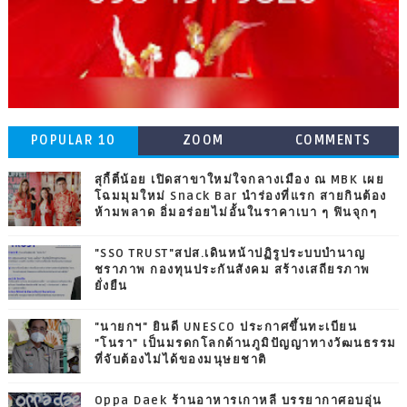
POPULAR 10
ZOOM
COMMENTS
สุกี้ตี๋น้อย เปิดสาขาใหม่ใจกลางเมือง ณ MBK เผย
โฉมมุมใหม่ Snack Bar นำร่องที่แรก สายกินต้อง
ห้ามพลาด อิ่มอร่อยไม่อั้นในราคาเบา ๆ ฟินจุกๆ
"SSO TRUST"สปส.เดินหน้าปฏิรูประบบบำนาญ
ชราภาพ กองทุนประกันสังคม สร้างเสถียรภาพ
ยั่งยืน
"นายกฯ" ยินดี UNESCO ประกาศขึ้นทะเบียน
"โนรา" เป็นมรดกโลกด้านภูมิปัญญาทางวัฒนธรรม
ที่จับต้องไม่ได้ของมนุษยชาติ
Oppa Daek ร้านอาหารเกาหลี บรรยากาศอบอุ่น