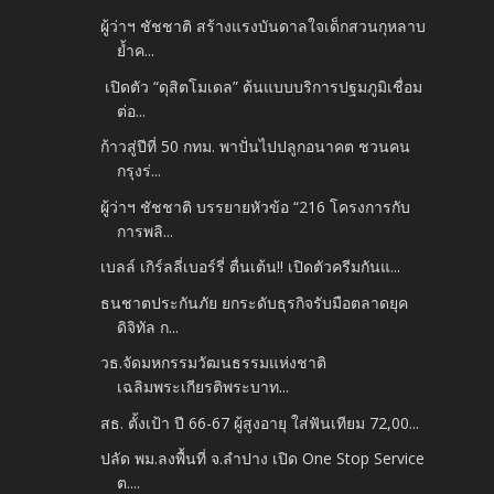
ผู้ว่าฯ ชัชชาติ สร้างแรงบันดาลใจเด็กสวนกุหลาบ
ย้ำค...
เปิดตัว “ดุสิตโมเดล” ต้นแบบบริการปฐมภูมิเชื่อม
ต่อ...
ก้าวสู่ปีที่ 50 กทม. พาปั่นไปปลูกอนาคต ชวนคน
กรุงร่...
ผู้ว่าฯ ชัชชาติ บรรยายหัวข้อ “216 โครงการกับ
การพลิ...
เบลล์ เกิร์ลลี่เบอร์รี่ ตื่นเต้น!! เปิดตัวครีมกันแ...
ธนชาตประกันภัย ยกระดับธุรกิจรับมือตลาดยุค
ดิจิทัล ก...
วธ.จัดมหกรรมวัฒนธรรมแห่งชาติ
เฉลิมพระเกียรติพระบาท...
สธ. ตั้งเป้า ปี 66-67 ผู้สูงอายุ ใส่ฟันเทียม 72,00...
ปลัด พม.ลงพื้นที่ จ.ลำปาง เปิด One Stop Service
ต....