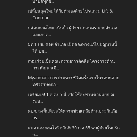
บำบัดทุกข...
เปลี่ยนลุคใหม่ให้กับตัวเองด้วยโปรแกรม Lift &
Contour
ปลัดมหาดไทย เน้นย้ำ ผู้ว่าฯ สกลนคร นายอำเภอ
และภาค...
มท.1 เผย ศจพ.อำเภอ เปิดช่องทางแก้ไขปัญหาหนี้
ให้ ปช...
กทม.ร่วมเป็นคณะกรรมการตัดสินโครงการด้าน
การพัฒนาเมื...
Myanmar : การประหารชีวิตครั้งแรกในรอบหลาย
ทศวรรษตอก...
เตรียมเฮ! 1 ส.ค.65 นี้ เปิดใช้สะพานข้ามแยก ณ
ระน...
คปภ. ลงพื้นที่เร่งให้ความช่วยเหลือด้านประกันภัย
กร...
ศบค.แจงยอดโควิดวันที่ 30 ก.ค 65 พบผู้ป่วยใหม่รัก
ษ...