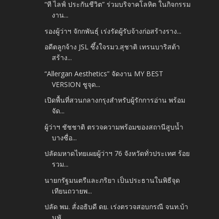
“ที ไลฟ์ ประกันชีวิต” ร่วมบริจาคโลหิต ในกิจกรรม
งาน...
รองผู้ว่าฯ จักกพันธุ์ เร่งรัดผู้รับจ้างก่อสร้างราง...
อดีตลูกจ้าง JSL ซึ้งใจรมว.สุชาติ เทรนบาริสต้า
สร้าง...
“Allergan Aesthetics” จัดงาน MY BEST
VERSION ชูจุด...
เปิดพื้นที่สวนกลางกรุงสำหรับผู้รักการอ่าน พร้อม
จัด...
ผู้ว่าฯ ชัชชาติ ตรวจความพร้อมของสถานีสูบน้ำ
บางซื่อ...
ปลัดมหาดไทยเผยผู้ว่าฯ 76 จังหวัดทั่วประเทศ ร้อย
รวม...
นายกรัฐมนตรีและภริยา เป็นประธานในพิธีจุด
เทียนถวายพ...
ปลัด พม. สั่งอธิบดี ดย. เร่งตรวจสอบกรณี จนท.บ้า
นพั...