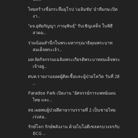
ไทยสร้างชื่อกระหึ่มยุโรป ‘เฉลิมชัย’ นำทีมกษ.เปิด
งา...
“มจ.อุทัยกัญญา ภาณุพันธุ์” รับเชิญเสด็จ ในพิธี
สวดม...
ร่วมน้อมสำนึกในพระมหากรุณาธิคุณพระบาท
สมเด็จพระเจ้า...
มท.จัดกิจกรรมเฉลิมพระเกียรติพระบาทสมเด็จพระ
เจ้าอยู...
ศบค.รายงานยอดผู้ติดเชื้อและผู้ป่วยโควิด วันที่ 28
...
Paradise Park เปิดงาน “อัศจรรย์การแพทย์แผน
ไทย และ...
สธ.เผยพบผู้ป่วยฝีดาษวานรรายที่ 2 เป็นชายไทย
เร่งสอ...
รักษ์โลก รักษ์พลังงาน ด้วยไบโอดีเซลครบวงจรกับ
BCG ...