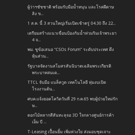
ผู้ว่าฯชัชชาติ พร้อมรับมือน้ำหนุน และโรคฝีดาษ
ลิง ข...
1 ส.ค. นี้ 3 สวนใหญ่เริ่มเปิดเช้าตรู่ 04.30 ถึง 22...
เตรียมสร้างแนวเขื่อนป้องกันน้ำท่วมริมเจ้าพระยา
4 จ...
พม. ชูข้อเสนอ “CSOs Forum” ระดับประเทศ ดึง
หุ้นส่วน...
รัฐบาลจัดงานสโมสรสันนิบาตเฉลิมพระเกียรติ
พระบาทสมเด...
TTCL จับมือ แบล็ควูด เทคโนโลยี ทุ่มงบเปิด
โรงงานต้น...
ศบค.แจ้งยอดโควิดวันที่ 29 ก.ค.65 พบผู้ป่วยใหม่รัก
ษ...
ดอกไม้หลากสีสันทะลุจอ 3D ใจกลางศูนย์การค้า
เอ็ม บี ...
T-Leasing เปื้อนยิ้ม เพิ่มห่วงใย ส่งมอบชุดเจาะ