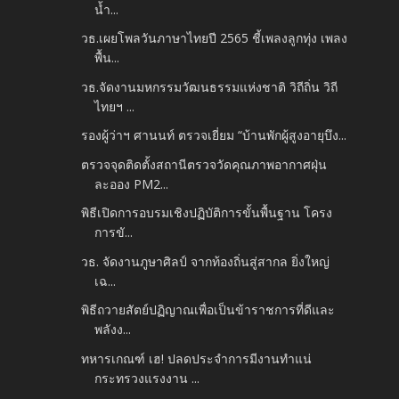
น้ำ...
วธ.เผยโพลวันภาษาไทยปี 2565 ชี้เพลงลูกทุ่ง เพลง
พื้น...
วธ.จัดงานมหกรรมวัฒนธรรมแห่งชาติ วิถีถิ่น วิถี
ไทยฯ ...
รองผู้ว่าฯ ศานนท์ ตรวจเยี่ยม “บ้านพักผู้สูงอายุบึง...
ตรวจจุดติดตั้งสถานีตรวจวัดคุณภาพอากาศฝุ่น
ละออง PM2...
พิธีเปิดการอบรมเชิงปฏิบัติการขั้นพื้นฐาน โครง
การขั...
วธ. จัดงานภูษาศิลป์ จากท้องถิ่นสู่สากล ยิ่งใหญ่
เฉ...
พิธีถวายสัตย์ปฏิญาณเพื่อเป็นข้าราชการที่ดีและ
พลังง...
ทหารเกณฑ์ เฮ! ปลดประจำการมีงานทำแน่
กระทรวงแรงงาน ...