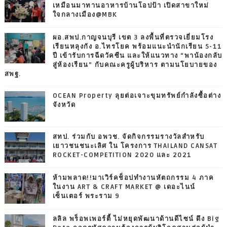
เหมือนมาทานอาหารบ้านโอปป้า เปิดสาขาใหม่
ใจกลางเมือง@MBK
ผอ.สพป.กาญจนบุรี เขต 3 ลงพื้นที่ตรวจเยี่ยมโรง
เรียนหลุงกัง อ.ไทรโยค พร้อมแนะนำนักเรียน 5-11
ปี เข้ารับการฉีดวัคซีน และให้แนวทาง “พาน้องกลับ
สู่ห้องเรียน” กับคณะครูผู้บริหาร ตามนโยบายของ
สพฐ.
OCEAN Property ลุยต่อเจาะขุมทรัพย์กำลังซื้อต่าง
จังหวัด
สทป. ร่วมกับ อพวช. จัดกิจกรรมรางวัลสำหรับ
เยาวชนชนะเลิศ ใน โครงการ THAILAND CANSAT
ROCKET-COMPETITION 2020 และ 2021
ห้ามพลาด!!มาเวิร์คช็อปทำงานหัตถกรรม 4 ภาค
ในงาน ART & CRAFT MARKET @ เดอะไนน์
เซ็นเตอร์ พระราม 9
ลลิล พร็อพเพอร์ตี้ ไม่หยุดพัฒนาด้านดีไซน์ ดึง Big