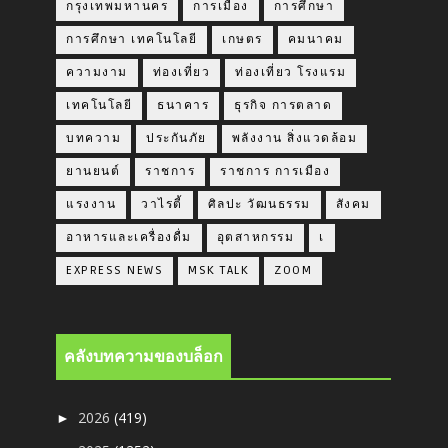
กรุงเทพมหานคร
การเมือง
การศึกษา
การศึกษา เทคโนโลยี
เกษตร
คมนาคม
ความงาม
ท่องเที่ยว
ท่องเที่ยว โรงแรม
เทคโนโลยี
ธนาคาร
ธุรกิจ การตลาด
บทความ
ประกันภัย
พลังงาน สิ่งแวดล้อม
ยานยนต์
ราชการ
ราชการ การเมือง
แรงงาน
วาไรตี้
ศิลปะ วัฒนธรรม
สังคม
อาหารและเครื่องดื่ม
อุตสาหกรรม
เ
EXPRESS NEWS
MSK TALK
ZOOM
คลังบทความของบล็อก
2026
(419)
►