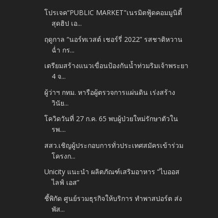
โปรเจค“PUBLIC MARKET"เนรมิตฟู้ดคอมมูนิตี้
สุดฮิป เอ...
ฤดูกาล “นอร์ทเวสต์ เชอร์รี่ 2022” รสชาติหวาน
ฉ่ำ กร...
เตรียมสร้างแนวเขื่อนป้องกันน้ำท่วมริมเจ้าพระยา
4 จ...
ผู้ว่าฯ กทม. หารือผู้ตรวจการแผ่นดิน เร่งสร้าง
วินัย...
โควิดวันที่ 27 ก.ค. 65 พบผู้ป่วยใหม่รักษาตัวใน
รพ....
สสว.เชิญผู้ประกอบการทั่วประเทศสมัครเข้าร่วม
โครงก...
Unicity แนะนำ ผลิตภัณฑ์เสริมอาหาร “ไบออส
ไลฟ์ เอส”
ชี้พิกัด ศูนย์รวมธุรกิจให้บริการ ทำพาสปอร์ต ส่ง
พัส...