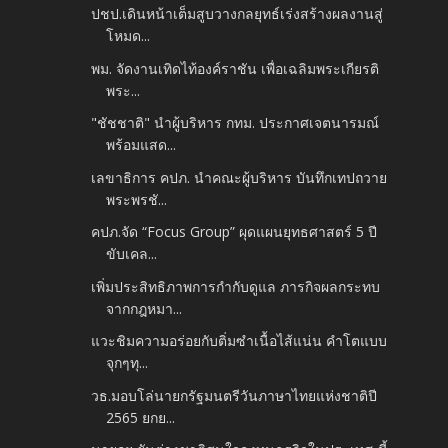
ปชป.เดินหน้าเต็มสูบวางกลยุทธ์เร่งสร้างผลงานสู่
โหมด...
พม. จัดงานเทิดไท้องค์ราชัน เพื่อเฉลิมพระเกียรติ
พระ...
"ชัชชาติ" นำผู้บริหาร กทม. ประกาศเจตนารมณ์
พร้อมแสด...
เลขาธิการ คปภ. นำคณะผู้บริหาร บันทึกเทปถวาย
พระพรชั...
คปภ.จัด “Focus Group” ผุดแผนยุทธศาสตร์ 5 ปี
ขับเคล...
เพิ่มประสิทธิภาพการกำกับดูแล ภารกิจผลกระทบ
จากกฎหมา...
แวะชิมความอร่อยกับติ่มซำเนื้อไส้แน่น คำโตแบบ
จุกๆทุ...
วธ.มอบโล่นายกรัฐมนตรีวันภาษาไทยแห่งชาติปี
2565 ยกย...