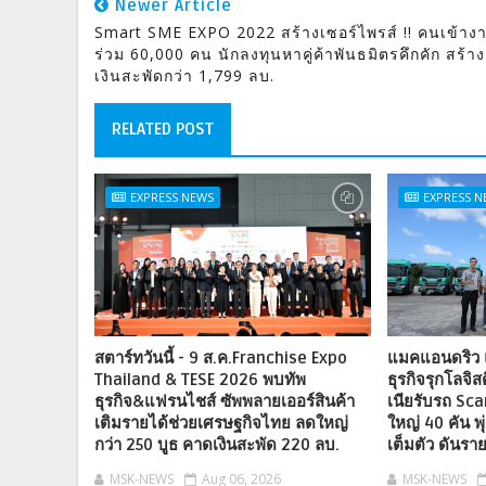
Newer Article
Smart SME EXPO 2022 สร้างเซอร์ไพรส์ !! คนเข้าง
ร่วม 60,000 คน นักลงทุนหาคู่ค้าพันธมิตรคึกคัก สร้าง
เงินสะพัดกว่า 1,799 ลบ.
RELATED POST
EXPRESS NEWS
EXPRESS 
สตาร์ทวันนี้ - 9 ส.ค.Franchise Expo
แมคแอนดริว แ
Thailand & TESE 2026 พบทัพ
ธุรกิจรุกโลจิส
ธุรกิจ&แฟรนไชส์ ซัพพลายเออร์สินค้า
เนียรับรถ Sc
เติมรายได้ช่วยเศรษฐกิจไทย ลดใหญ่
ใหญ่ 40 คัน พ
กว่า 250 บูธ คาดเงินสะพัด 220 ลบ.
เต็มตัว ดันรา
MSK-NEWS
Aug 06, 2026
MSK-NEWS