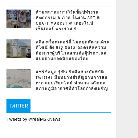
ห้ามพลาด!!มาเวิร์คช็อปทำงาน
หัตถกรรม 4 ภาค ในงาน ART &
CRAFT MARKET @ เดอะไนน์
เซ็นเตอร์ พระราม 9
ลลิล พร็อพเพอร์ตี้ ไม่หยุดพัฒนาด้าน
ดีไซน์ ดึง Big Data ถอดรหัสความ
ต้องการผู้บริโภคสานต่อผู้นำกระแส
แบบบ้านยอดนิยมของไทย
แชร์ข้อมูล รู้ทัน รับมือช่วงภัยพิบัติ
Twitter มีบทบาทสำคัญผ่านการสน
ทนาแบบเรียลไทม์ ท่ามกลางวิกฤต
สภาพภูมิอากาศที่ทั่วโลกกำลังเผชิญ
TWITTER
Tweets by @realMSKNews