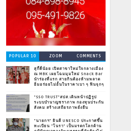
POPULAR 10
ZOOM
COMMENTS
สุกี้ตี๋น้อย เปิดสาขาใหม่ใจกลางเมือง
ณ MBK เผยโฉมมุมใหม่ Snack Bar
นำร่องที่แรก สายกินต้องห้ามพลาด
อิ่มอร่อยไม่อั้นในราคาเบา ๆ ฟินจุกๆ
"SSO TRUST"สปส.เดินหน้าปฏิรูป
ระบบบำนาญชราภาพ กองทุนประกัน
สังคม สร้างเสถียรภาพยั่งยืน
"นายกฯ" ยินดี UNESCO ประกาศขึ้น
ทะเบียน "โนรา" เป็นมรดกโลกด้าน