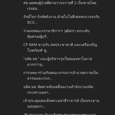
สธ.เผยพบผู้ป่วยฝีดาษวานรรายที่ 2 เป็นชายไทย
เร่งสอ...
รักษ์โลก รักษ์พลังงาน ด้วยไบโอดีเซลครบวงจรกับ
BCG ...
ร่วมถกคณะกรรมาธิการฯ วุฒิสภา ยกระดับ
คุ้มครองผู้บริ...
CP RAM ขานรับ สหประชาชาติ และเครือเจริญ
โภคภัณฑ์ ชู...
“ปลัด สธ.” แนะผู้บริหารรุ่นใหม่มองหาโอกาส
มากกว่าอุ...
การเคหะฯร่วมกับคณะกรรมการอำนวยความเป็น
ธรรมและเร่งร...
ปลัด มท. ติดตามขับเคลื่อนงานสำนักงานปลัด
กระทรวงมหา...
เจ้าประคุณสมเด็จพระมหาธีราจารย์ เป็นประธาน
มอบทุนกา...
28 กรกฎาคม วันเฉลิมพระชนมพรรษาพระบาท