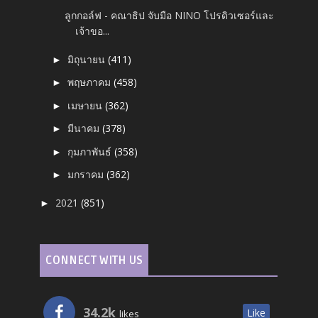
ลูกกอล์ฟ - คณาธิป จับมือ NINO โปรดิวเซอร์และ
เจ้าขอ...
มิถุนายน
(411)
►
พฤษภาคม
(458)
►
เมษายน
(362)
►
มีนาคม
(378)
►
กุมภาพันธ์
(358)
►
มกราคม
(362)
►
2021
(851)
►
CONNECT WITH US
34.2k
Like
likes