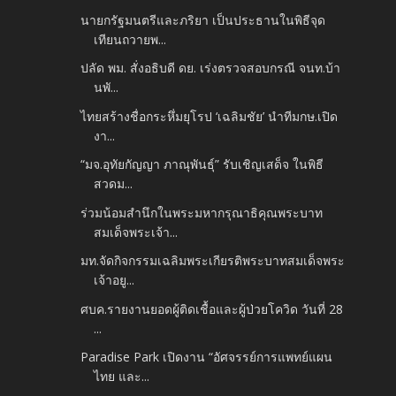
นายกรัฐมนตรีและภริยา เป็นประธานในพิธีจุด
เทียนถวายพ...
ปลัด พม. สั่งอธิบดี ดย. เร่งตรวจสอบกรณี จนท.บ้า
นพั...
ไทยสร้างชื่อกระหึ่มยุโรป ‘เฉลิมชัย’ นำทีมกษ.เปิด
งา...
“มจ.อุทัยกัญญา ภาณุพันธุ์” รับเชิญเสด็จ ในพิธี
สวดม...
ร่วมน้อมสำนึกในพระมหากรุณาธิคุณพระบาท
สมเด็จพระเจ้า...
มท.จัดกิจกรรมเฉลิมพระเกียรติพระบาทสมเด็จพระ
เจ้าอยู...
ศบค.รายงานยอดผู้ติดเชื้อและผู้ป่วยโควิด วันที่ 28
...
Paradise Park เปิดงาน “อัศจรรย์การแพทย์แผน
ไทย และ...