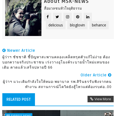
About MSK-NEWS
สื่อมวลชนหัวใจยุติธรรม
delicious
bloglovin
behance
Newer Article
ผู้ว่าฯ ชัชชาติ ชี้ปัญหาสะพานคลองเคล็ดทรุดตัวแก้ไม่ง่าย ต้อง
บอกความจริงประชาชน เร่งวางอุโมงค์ระบายน้ำใหม่แทนของ
เดิม คาดแล้วเสร็จปลายปี 66
Older Article
ผู้ว่าฯ แวะเติมกำลังใจให้หมอ-พยาบาล รพ.สิรินธรรับฟังจากคน
ทำงาน สถานการณ์โควิดยังสู้ไหวแต่ต้องรบต่อ..00
View More
RELATED POST
EXPRESS NEWS