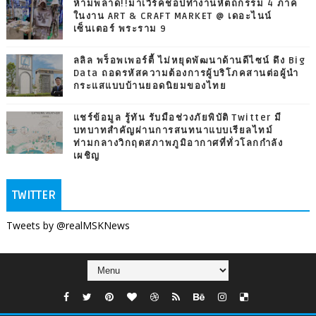
ห้ามพลาด!!มาเวิร์คช็อปทำงานหัตถกรรม 4 ภาค
ในงาน ART & CRAFT MARKET @ เดอะไนน์
เซ็นเตอร์ พระราม 9
ลลิล พร็อพเพอร์ตี้ ไม่หยุดพัฒนาด้านดีไซน์ ดึง Big
Data ถอดรหัสความต้องการผู้บริโภคสานต่อผู้นำ
กระแสแบบบ้านยอดนิยมของไทย
แชร์ข้อมูล รู้ทัน รับมือช่วงภัยพิบัติ Twitter มี
บทบาทสำคัญผ่านการสนทนาแบบเรียลไทม์
ท่ามกลางวิกฤตสภาพภูมิอากาศที่ทั่วโลกกำลัง
เผชิญ
TWITTER
Tweets by @realMSKNews