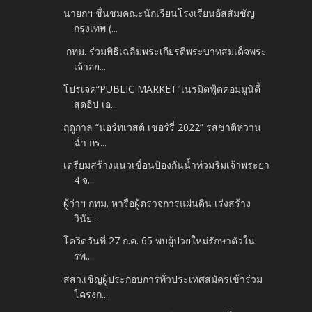
นายกฯ ชื่นชมคณะนักเรียนโรงเรียนอัสสัมชัญ
กรุงเทพ (...
กทม. ร่วมพิธีเฉลิมพระเกียรติพระบาทสมเด็จพระ
เจ้าอย...
โปรเจค“PUBLIC MARKET"เนรมิตฟู้ดคอมมูนิตี้
สุดฮิป เอ...
ฤดูกาล “นอร์ทเวสต์ เชอร์รี่ 2022” รสชาติหวาน
ฉ่ำ กร...
เตรียมสร้างแนวเขื่อนป้องกันน้ำท่วมริมเจ้าพระยา
4 จ...
ผู้ว่าฯ กทม. หารือผู้ตรวจการแผ่นดิน เร่งสร้าง
วินัย...
โควิดวันที่ 27 ก.ค. 65 พบผู้ป่วยใหม่รักษาตัวใน
รพ....
สสว.เชิญผู้ประกอบการทั่วประเทศสมัครเข้าร่วม
โครงก...