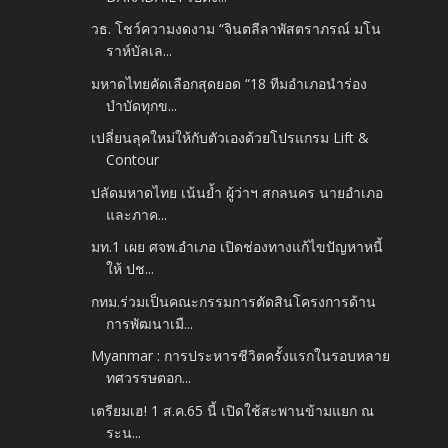
วธ. โชว์ความงดงาม “จินตลีลาพัสตราภรณ์ มโน
ราห์บัลเล...
มหาดไทยคัดเลือกสุดยอด “18 ทีมอำเภอนำร่อง
บำบัดทุกข...
เปลี่ยนลุคใหม่ให้กับตัวเองด้วยโปรแกรม Lift &
Contour
ปลัดมหาดไทย เน้นย้ำ ผู้ว่าฯ สกลนคร นายอำเภอ
และภาค...
มท.1 เผย ศจพ.อำเภอ เปิดช่องทางแก้ไขปัญหาหนี้
ให้ ปช...
กทม.ร่วมเป็นคณะกรรมการตัดสินโครงการด้าน
การพัฒนาเมื...
Myanmar : การประหารชีวิตครั้งแรกในรอบหลาย
ทศวรรษตอก...
เตรียมเฮ! 1 ส.ค.65 นี้ เปิดใช้สะพานข้ามแยก ณ
ระน...