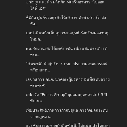
Unicity แนะนำ ผลิตภัณฑ์เสริมอาหาร “ไบออส
ไลฟ์ เอส”
ชี้พิกัด ศูนย์รวมธุรกิจให้บริการ ทำพาสปอร์ต ส่ง
พัส...
ปชป.เดินหน้าเต็มสูบวางกลยุทธ์เร่งสร้างผลงานสู่
โหมด...
พม. จัดงานเทิดไท้องค์ราชัน เพื่อเฉลิมพระเกียรติ
พระ...
"ชัชชาติ" นำผู้บริหาร กทม. ประกาศเจตนารมณ์
พร้อมแสด...
เลขาธิการ คปภ. นำคณะผู้บริหาร บันทึกเทปถวาย
พระพรชั...
คปภ.จัด “Focus Group” ผุดแผนยุทธศาสตร์ 5 ปี
ขับเคล...
เพิ่มประสิทธิภาพการกำกับดูแล ภารกิจผลกระทบ
จากกฎหมา...
แวะชิมความอร่อยกับติ่มซำเนื้อไส้แน่น คำโตแบบ