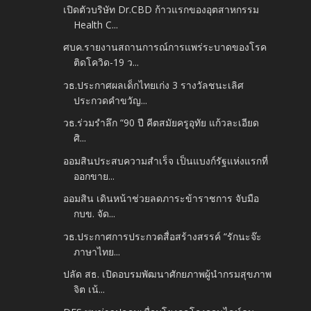
เปิดตัวบริษัท Dr.CBD ก้าวแรกของอุตสาหกรรม
Health C...
ศบค.รายงานสถานการณ์การแพร่ระบาดของโรค
ติดโควิด-19 ว...
วธ.ประกาศผลเด็กไทยเก่ง 3 รางวัลชนะเลิศ
ประกวดคำขวัญ...
วธ.ร่วมรำลึก “90 ปี คีตสมัยครูอุทัย แก้วละเอียด
ศิ...
ออมสินประสบความสำเร็จ เป็นแบงก์รัฐแห่งแรกที่
ออกขาย...
ออมสิน เดินหน้าช่วยลดภาระข้าราชการ จับมือ
กบข. จัด...
วธ.ประกาศการประกวดสื่อสร้างสรรค์ “รักนะจ๊ะ
ภาษาไทย...
ปลัด สธ. เปิดอบรมพัฒนาศักยภาพผู้นำกรมสุขภาพ
จิต เน้...