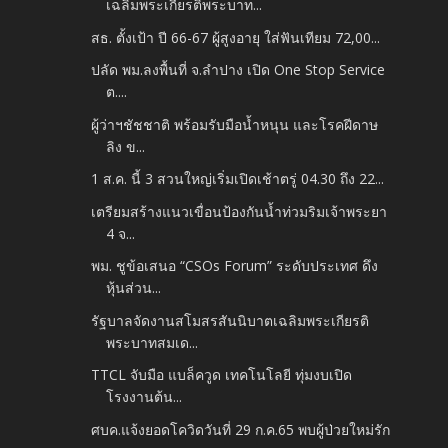
เฉลิมพระเกียรติพระบาท...
สธ. ตั้งเป้า ปี 66-67 ผู้สูงอายุ ใส่ฟันเทียม 72,00...
ปลัด พม.ลงพื้นที่ จ.ลำปาง เปิด One Stop Service
ต....
ผู้ว่าฯชัชชาติ พร้อมรับมือน้ำหนุน และโรคฝีดาษ
ลิง ข...
1 ส.ค. นี้ 3 สวนใหญ่เริ่มเปิดเช้าตรู่ 04.30 ถึง 22...
เตรียมสร้างแนวเขื่อนป้องกันน้ำท่วมริมเจ้าพระยา
4 จ...
พม. ชูข้อเสนอ “CSOs Forum” ระดับประเทศ ดึง
หุ้นส่วน...
รัฐบาลจัดงานสโมสรสันนิบาตเฉลิมพระเกียรติ
พระบาทสมเด...
TTCL จับมือ แบล็ควูด เทคโนโลยี ทุ่มงบเปิด
โรงงานต้น...
ศบค.แจ้งยอดโควิดวันที่ 29 ก.ค.65 พบผู้ป่วยใหม่รัก