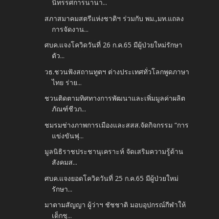
นิทรรศการนานา...
สภาสมาคมสตรีแห่งชาติฯ ร่วมกับ พม.,มท.แถลง
การจัดงาน...
ศบค.แจงโควิดวันที่ 26 ก.ค.65 มีผู้ป่วยใหม่รักษา
ตัว...
วธ.ชวนฟังสถานทูตฯ ต่างประเทศทั่วโลกพูดภาษา
ไทย ร่าย...
ชวนติดตามทิศทางการพัฒนาและเพิ่มมูลค่าผลิต
ภัณฑ์ชีวภ...
ชมรมช่างภาพการเมืองและสสส.จัดกิจกรรม “การ
แข่งขันฟุ...
มูลนิธิราชประชานุเคราะห์ จัดเสริมความรู้ด้าน
สังคมส...
ศบค.แจงยอดโควิดวันที่ 25 ก.ค.65 มีผู้ป่วยใหม่
รักษา...
มาตามสัญญา ผู้ว่าฯ ชัชชาติ มอบอุปกรณ์กีฬาให้
เด็กชุ...