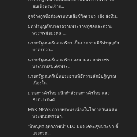
สมเด็จพระเจ้าอ...
ลูกจ้างถูกข้อต่อเครนทับเสียชีวิต! รมว. เฮ้ง ส่งทีม...
มท.ทำบุญตักบาตรถวายพระราชกุศลและถวาย
พระพรชัยมงคล เ...
นายกรัฐมนตรีและภริยา เป็นประธานพิธีทำบุญตัก
บาตรถวา...
นายกรัฐมนตรีและภริยา ลงนามถวายพระพร
พระบาทสมเด็จพระ...
นายกรัฐมนตรีเป็นประธานพิธีถวายสัตย์ปฏิญาณ
เนื่องใน...
ม.หอการค้าไทย ผนึกกำลังหอการค้าไทย และ
BLCU เปิดตั...
MSK-NEWS ถวายพระพรเนื่องในโอกาสวันเฉลิม
พระชนมพรรษา...
“พิษณุพร อุทกภาชน์” CEO บมจ.เคหะสุขประชา ชี้
แจงกรณ...