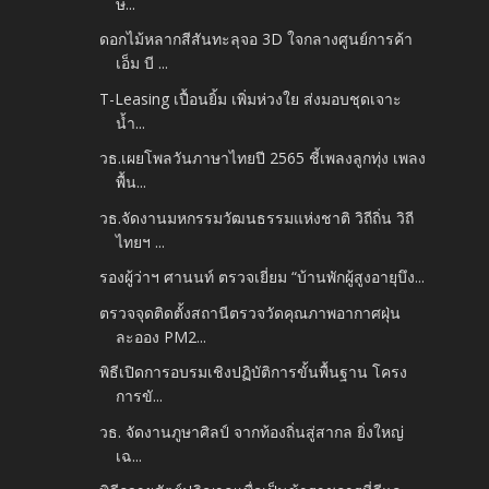
ษ...
ดอกไม้หลากสีสันทะลุจอ 3D ใจกลางศูนย์การค้า
เอ็ม บี ...
T-Leasing เปื้อนยิ้ม เพิ่มห่วงใย ส่งมอบชุดเจาะ
น้ำ...
วธ.เผยโพลวันภาษาไทยปี 2565 ชี้เพลงลูกทุ่ง เพลง
พื้น...
วธ.จัดงานมหกรรมวัฒนธรรมแห่งชาติ วิถีถิ่น วิถี
ไทยฯ ...
รองผู้ว่าฯ ศานนท์ ตรวจเยี่ยม “บ้านพักผู้สูงอายุบึง...
ตรวจจุดติดตั้งสถานีตรวจวัดคุณภาพอากาศฝุ่น
ละออง PM2...
พิธีเปิดการอบรมเชิงปฏิบัติการขั้นพื้นฐาน โครง
การขั...
วธ. จัดงานภูษาศิลป์ จากท้องถิ่นสู่สากล ยิ่งใหญ่
เฉ...