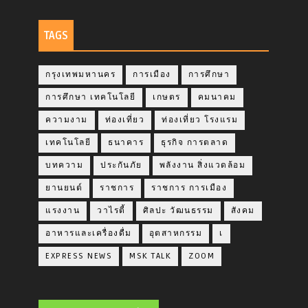
TAGS
กรุงเทพมหานคร
การเมือง
การศึกษา
การศึกษา เทคโนโลยี
เกษตร
คมนาคม
ความงาม
ท่องเที่ยว
ท่องเที่ยว โรงแรม
เทคโนโลยี
ธนาคาร
ธุรกิจ การตลาด
บทความ
ประกันภัย
พลังงาน สิ่งแวดล้อม
ยานยนต์
ราชการ
ราชการ การเมือง
แรงงาน
วาไรตี้
ศิลปะ วัฒนธรรม
สังคม
อาหารและเครื่องดื่ม
อุตสาหกรรม
เ
EXPRESS NEWS
MSK TALK
ZOOM