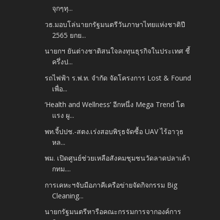
จุกๆทุ...
วธ.มอบโล่นายกรัฐมนตรีวันภาษาไทยแห่งชาติปี
2565 ยกย...
นายกฯ ยันต่างชาติสนใจลงทุนธุรกิจในประเทศ ชี้
ครึ่งป...
รถไฟฟ้า ร.ฟ.ท. จำกัด จัดโครงการ Lost & Found
เพื่อ...
‘Health and Wellness’ อีกหนึ่ง Mega Trend โต
แรง ผู...
พท.จี้ปปช.-สตง.เร่งสอบพิรุธจัดซื้อ UAV ไร้อาวุธ
หล...
พม. เปิดศูนย์ช่วยเหลือสังคมชุมชนวัดลาดปลาเค้า
กทม....
การเคหะฯจับมือภาคีเครือข่ายจัดกิจกรรม Big
Cleaning...
นายกรัฐมนตรีหารือคณะกรรมการจากองค์การ