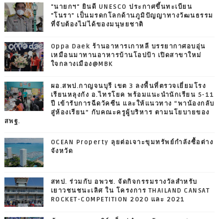
"นายกฯ" ยินดี UNESCO ประกาศขึ้นทะเบียน
"โนรา" เป็นมรดกโลกด้านภูมิปัญญาทางวัฒนธรรม
ที่จับต้องไม่ได้ของมนุษยชาติ
Oppa Daek ร้านอาหารเกาหลี บรรยากาศอบอุ่น
เหมือนมาทานอาหารบ้านโอปป้า เปิดสาขาใหม่
ใจกลางเมือง@MBK
ผอ.สพป.กาญจนบุรี เขต 3 ลงพื้นที่ตรวจเยี่ยมโรง
เรียนหลุงกัง อ.ไทรโยค พร้อมแนะนำนักเรียน 5-11
ปี เข้ารับการฉีดวัคซีน และให้แนวทาง “พาน้องกลับ
สู่ห้องเรียน” กับคณะครูผู้บริหาร ตามนโยบายของ
สพฐ.
OCEAN Property ลุยต่อเจาะขุมทรัพย์กำลังซื้อต่าง
จังหวัด
สทป. ร่วมกับ อพวช. จัดกิจกรรมรางวัลสำหรับ
เยาวชนชนะเลิศ ใน โครงการ THAILAND CANSAT
ROCKET-COMPETITION 2020 และ 2021