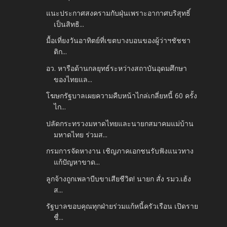
แนะประกาศสงครามกับฝุ่นเพราะอากาศบริสุทธิ์
เป็นสิทธิ...
มื้อเที่ยงวันอาทิตย์ที่เขตบางบอนของผู้ว่าฯชัชชา
ติก...
อว. หารือด้านกลยุทธ์ระหว่างสถาบันอุดมศึกษา
ของไทยแล...
โฆษกรัฐบาลเผยความคืบหน้าไกล่เกลี่ยหนี้ 60 ครั้ง
ไก...
ปลัดกระทรวงมหาดไทยและนายกสมาคมแม่บ้าน
มหาดไทย ร่วมส...
กรมการจัดหางาน เชิญภาคเอกชนรับฟังแนวทาง
แก้ปัญหาขาด...
ลูกจ้างถูกเพลาบีบขาเสียชีวิต! นายก สั่ง รมว.เฮ้ง
ส...
รัฐบาลขอบคุณทุกฝ่ายร่วมแก้หนี้ครัวเรือน เปิดราย
ชื่...