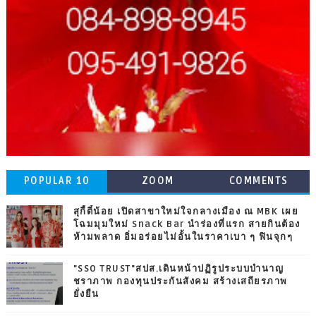
POPULAR 10
ZOOM
COMMENTS
สุกี้ตี๋น้อย เปิดสาขาใหม่ใจกลางเมือง ณ MBK เผย
โฉมมุมใหม่ Snack Bar นำร่องที่แรก สายกินต้อง
ห้ามพลาด อิ่มอร่อยไม่อั้นในราคาเบา ๆ ฟินจุกๆ
"SSO TRUST"สปส.เดินหน้าปฏิรูประบบบำนาญ
ชราภาพ กองทุนประกันสังคม สร้างเสถียรภาพ
ยั่งยืน