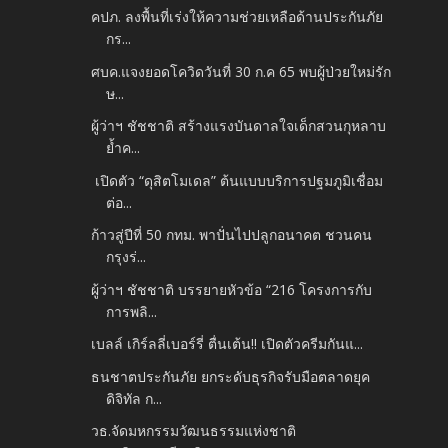
คปภ. ลงพื้นที่เร่งให้ความช่วยเหลือด้านประกันภัย
กร...
ศบค.แจงยอดโควิดวันที่ 30 ก.ค 65 พบผู้ป่วยใหม่รัก
ษ...
ผู้ว่าฯ ชัชชาติ สร้างแรงบันดาลใจเด็กสวนกุหลาบ
ย้ำค...
เปิดตัว “ดุสิตโมเดล” ต้นแบบบริการปฐมภูมิเชื่อม
ต่อ...
ก้าวสู่ปีที่ 50 กทม. พาปั่นไปปลูกอนาคต ชวนคน
กรุงร่...
ผู้ว่าฯ ชัชชาติ บรรยายหัวข้อ “216 โครงการกับ
การพลิ...
เบลล์ เกิร์ลลี่เบอร์รี่ ตื่นเต้น!! เปิดตัวครีมกันแ...
ธนชาตประกันภัย ยกระดับธุรกิจรับมือตลาดยุค
ดิจิทัล ก...
วธ.จัดมหกรรมวัฒนธรรมแห่งชาติ