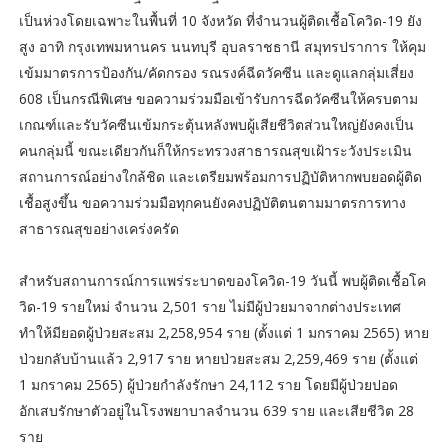
เป็นห่วงโดยเฉพาะในพื้นที่ 10 จังหวัด ที่จำนวนผู้ติดเชื้อโควิด-19 ยัง
สูง อาทิ กรุงเทพมหานคร นนทบุรี อุบลราชธานี สมุทรปราการ ให้คุม
เข้มมาตรการป้องกัน/คัดกรอง รณรงค์ฉีดวัคซีน และดูแลกลุ่มเสี่ยง
608 เป็นกรณีพิเศษ ขอความร่วมมือเข้ารับการฉีดวัคซีนให้ครบตาม
เกณฑ์และรับวัคซีนเข้มกระตุ้นหลังพบผู้เสียชีวิตส่วนใหญ่ยังคงเป็น
คนกลุ่มนี้ ขณะเดียวกันก็ให้กระทรวงสาธารณสุขเฝ้าระวังประเมิน
สถานการณ์อย่างใกล้ชิด และเตรียมพร้อมการปฏิบัติหากพบยอดผู้ติด
เชื้อสูงขึ้น ขอความร่วมมือทุกคนยังคงปฏิบัติตนตามมาตรการทาง
สาธารณสุขอย่างเคร่งครัด
สำหรับสถานการณ์การแพร่ระบาดของโควิด-19 วันนี้ พบผู้ติดเชื้อโค
วิด-19 รายใหม่ จำนวน 2,501 ราย ไม่มีผู้ป่วยมาจากต่างประเทศ
ทำให้มียอดผู้ป่วยสะสม 2,258,954 ราย (ตั้งแต่ 1 มกราคม 2565) หาย
ป่วยกลับบ้านแล้ว 2,917 ราย หายป่วยสะสม 2,259,469 ราย (ตั้งแต่
1 มกราคม 2565) ผู้ป่วยกำลังรักษา 24,112 ราย โดยมีผู้ป่วยปอด
อักเสบรักษาตัวอยู่ในโรงพยาบาลจำนวน 639 ราย และเสียชีวิต 28
ราย