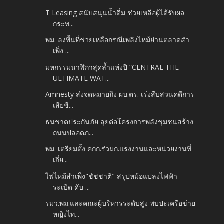
T Leasing สนับสนุนน้ำดื่ม ช่วยเหลือผู้ได้รับผล
กระท...
พม. ลงพื้นที่ช่วยเหลือกรณีเพลิงไหม้ย่านตลาดสำ
เพ็ง ...
มหกรรมนาฬิกาสุดล้ำแห่งปี “CENTRAL THE
ULTIMATE WAT...
Amnesty ส่งจดหมายถึง ผบ.ตร. เร่งสืบสวนคดีการ
เสียชี...
ธนชาตประกันภัย ลุยต่อโครงการพลังชุมชนสร้าง
ถนนปลอดภ...
พม. เตรียมตั้ง คกก.ร่วมก.แรงงานและหน่วยงานที่
เกี่ย...
ไฟไหม้สำเพ็ง"ชัชชาติ" สรุปหม้อแปลงไฟฟ้า
ระเบิด ดับ ...
รมว.พม.และคณะผู้บริหารระดับสูง พบปะเครือข่าย
หญิงไท...