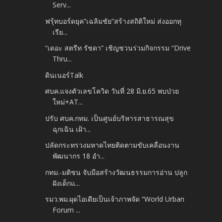
Serv...
ฟรุ้ทบอร์ดยุค”เฉลิมชัย”สร้างสถิติใหม่ ส่งออกทุ
เรีย...
“เดอะ สตรีท รัชดา” เชิญชวนร่วมกิจกรรม “Drive
Thru...
ดินเนอร์Talk
ศบค.แจงตัวเลขโควิด วันที่ 28 มิ.ย.65 พบป่วย
ใหม่+AT...
ปรับ ศบค.กทม. เป็นศูนย์บริหารสาธารณสุข
ฉุกเฉิน เฝ้า...
ปลัดกระทรวงมหาดไทยติดตามขับเคลื่อนงาน
พัฒนากร 18 อำ...
กทม.-มติชน จับมือสร้างวัฒนธรรมการอ่าน ปลูก
ฝังเด็กแ...
รมว.พม.ผุดไอเดียเป็นเจ้าภาพจัด “World Urban
Forum ...