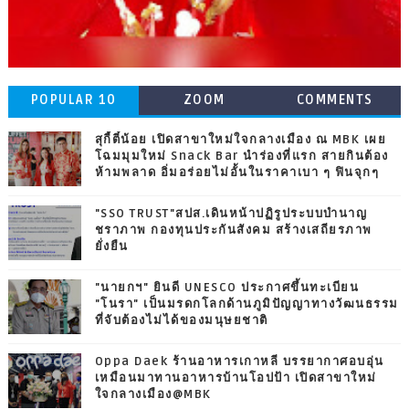
POPULAR 10
ZOOM
COMMENTS
สุกี้ตี๋น้อย เปิดสาขาใหม่ใจกลางเมือง ณ MBK เผย
โฉมมุมใหม่ Snack Bar นำร่องที่แรก สายกินต้อง
ห้ามพลาด อิ่มอร่อยไม่อั้นในราคาเบา ๆ ฟินจุกๆ
"SSO TRUST"สปส.เดินหน้าปฏิรูประบบบำนาญ
ชราภาพ กองทุนประกันสังคม สร้างเสถียรภาพ
ยั่งยืน
"นายกฯ" ยินดี UNESCO ประกาศขึ้นทะเบียน
"โนรา" เป็นมรดกโลกด้านภูมิปัญญาทางวัฒนธรรม
ที่จับต้องไม่ได้ของมนุษยชาติ
Oppa Daek ร้านอาหารเกาหลี บรรยากาศอบอุ่น
เหมือนมาทานอาหารบ้านโอปป้า เปิดสาขาใหม่
ใจกลางเมือง@MBK