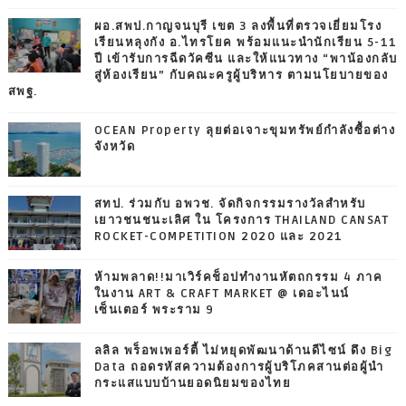
ผอ.สพป.กาญจนบุรี เขต 3 ลงพื้นที่ตรวจเยี่ยมโรง
เรียนหลุงกัง อ.ไทรโยค พร้อมแนะนำนักเรียน 5-11
ปี เข้ารับการฉีดวัคซีน และให้แนวทาง “พาน้องกลับ
สู่ห้องเรียน” กับคณะครูผู้บริหาร ตามนโยบายของ
สพฐ.
OCEAN Property ลุยต่อเจาะขุมทรัพย์กำลังซื้อต่าง
จังหวัด
สทป. ร่วมกับ อพวช. จัดกิจกรรมรางวัลสำหรับ
เยาวชนชนะเลิศ ใน โครงการ THAILAND CANSAT
ROCKET-COMPETITION 2020 และ 2021
ห้ามพลาด!!มาเวิร์คช็อปทำงานหัตถกรรม 4 ภาค
ในงาน ART & CRAFT MARKET @ เดอะไนน์
เซ็นเตอร์ พระราม 9
ลลิล พร็อพเพอร์ตี้ ไม่หยุดพัฒนาด้านดีไซน์ ดึง Big
Data ถอดรหัสความต้องการผู้บริโภคสานต่อผู้นำ
กระแสแบบบ้านยอดนิยมของไทย