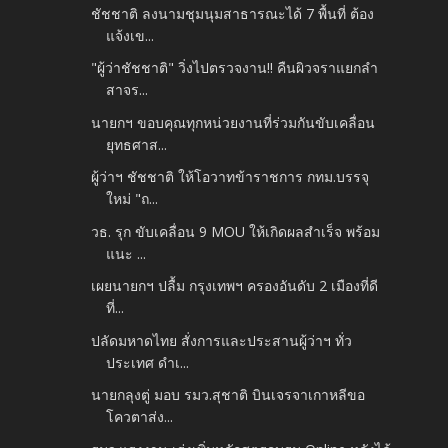
ชัชชาติ ลงนามชุมนุมสาธารณะได้ 7 พื้นที่ ต้อง
แจ้งเข...
"ผู้ว่าชัชชาติ" วิ่งไปตรวจงาน!! คืนผิวจราแยกลำ
สาจร...
นายกฯ ขอบคุณทุกหน่วยงานที่ร่วมกันขับเคลื่อน
ยุทธศาส...
ผู้ว่าฯ ชัชชาติ ให้โอวาทข้าราชการ กทม.บรรจุ
ใหม่ "ถ...
วธ. รุก ขับเคลื่อน 9 MOU ให้เกิดผลสำเร็จ พร้อม
แนะ ...
เผยนายกฯ ปลื้ม กรุงเทพฯ ครองอันดับ 2 เมืองที่ดี
ที่...
ปลัดมหาดไทย สั่งการและประสานผู้ว่าฯ ทั่ว
ประเทศ ดำเ...
นายกลุงตู่ มอบ รมว.สุชาติ บินเจรจาเกาหลีขอ
โควตาส่ง...