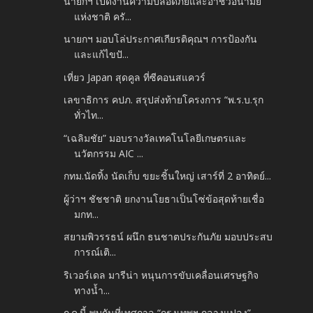
นายกฯ เปิดงานความปลอดภัยและอาชีวอนามัย
แห่งชาติ ครั...
นายกฯ มอบโล่ประกาศเกียรติคุณฯ การป้องกัน
และแก้ไขปั...
เที่ยว Japan สุดคูล ที่ซีคอนสแควร์
เลขาธิการ คปภ. สรุปส่งท้ายโครงการ “พ.ร.บ.รุก
ทั่วไท...
“เฉลิมชัย” มอบรางวัลเทคโนโลยีเกษตรและ
นวัตกรรม AIC ...
กทม.นัดทิ้ง นัดเก็บ ขยะชิ้นใหญ่ เสาร์ที่ 2 อาทิตย์...
ผู้ว่าฯ ชัชชาติ ยกงานโยธาเป็นโซ่ข้อสุดท้ายเชื่อ
มกท...
สยามพิวรรธน์ ผนึก ธนชาตประกันภัย มอบประสบ
การณ์เติ...
ริเวอร์เดล มารีน่า หนุนการขับเคลื่อนเศรษฐกิจ
ทางน้ำ...
ก.ค.นี้ พบกันที่เทศกาล “กรุงเทพฯ กลางแปลง”