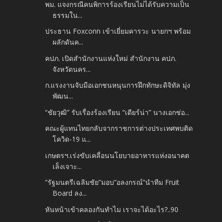
พม. แจงกรณีคนพิการร้องเรียนไม่ได้รับความเป็น
ธรรมใน...
ประธาน Foxconn เข้าเยี่ยมคารวะ นายกฯ พร้อม
ผลักดันค...
คปภ. เปิดสำนักงานแห่งใหม่ สำนักงาน คปภ.
จังหวัดนคร...
ก.แรงงานจับมือเอกชนหนุนการฝึกทักษะดิจิทัล มุ่ง
พัฒน...
“ชัยวุฒิ” รับเรื่องร้องเรียน “เดียร์น่า” นางเอกช่อ...
คณะผู้แทนไทยกลับจากราชการต่างประเทศพบติด
โควิด-19 แ...
เกษตรฯ.เร่งขับเคลื่อนนโยบายอาหารแห่งอนาคต
เล็งเจาะ...
“รัฐมนตรีเฉลิมชัย”มอบ”อลงกรณ์”นำทีม Fruit
Board ลง...
หันหน้าเข้าคลองกันทำไม เราจะได้อะไร?..90