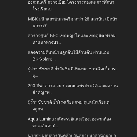
องคมนตรี ตรวจเยี่ยมโครงการกองทุนการศึกษา
โรงเรียนบ...
MBK ผนึกสถาบันกวดวิชากว่า 28 สถาบัน เปิดบ้า
นการเรี...
สำรวจศูนย์ BFC เขตพญาไทและเขตดุสิต พร้อม
หาแนวทางปร...
แจงความคืบหน้าปลูกต้นไม้ล้านต้น ผ่านแอป
BKK-plant ...
ผู้ว่าฯ ชัชชาติ ย้ำวัคซีนมีเพียงพอ ชวนฉีดเข็มกระ
ตุ...
200 ปีชาตกาล วธ.ร่วมเผยแพร่ประวัติและผลงาน
สำคัญ “พ...
ผู้ว่้าฯชัชชาติ ย้ำโรงเรียนกทม.ดูแลนักเรียนดุ
จลูกห...
Aqua Lumina มหัศจรรย์แสงเรืองรองจากท้อง
ทะเลอันดามั...
นายกฯ มอบสารวันคล้ายวันสถาปนาสำนักนายก