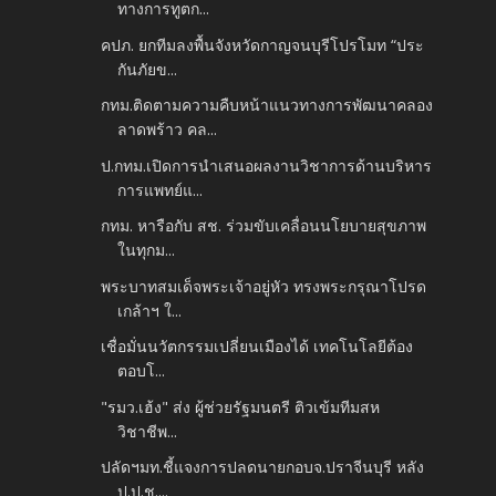
ทางการทูตก...
คปภ. ยกทีมลงพื้นจังหวัดกาญจนบุรีโปรโมท “ประ
กันภัยข...
กทม.ติดตามความคืบหน้าแนวทางการพัฒนาคลอง
ลาดพร้าว คล...
ป.กทม.เปิดการนำเสนอผลงานวิชาการด้านบริหาร
การแพทย์แ...
กทม. หารือกับ สช. ร่วมขับเคลื่อนนโยบายสุขภาพ
ในทุกม...
พระบาทสมเด็จพระเจ้าอยู่หัว ทรงพระกรุณาโปรด
เกล้าฯ ใ...
เชื่อมั่นนวัตกรรมเปลี่ยนเมืองได้ เทคโนโลยีต้อง
ตอบโ...
"รมว.เฮ้ง" ส่ง ผู้ช่วยรัฐมนตรี ติวเข้มทีมสห
วิชาชีพ...
ปลัดฯมท.ชี้แจงการปลดนายกอบจ.ปราจีนบุรี หลัง
ป.ป.ช....