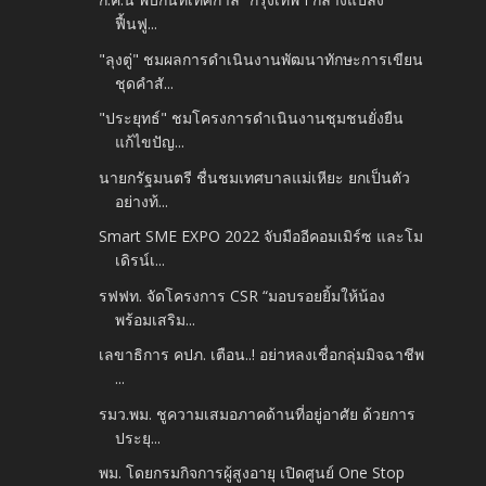
ฟื้นฟู...
"ลุงตู่" ชมผลการดำเนินงานพัฒนาทักษะการเขียน
ชุดคำสั...
"ประยุทธ์" ชมโครงการดำเนินงานชุมชนยั่งยืน
แก้ไขปัญ...
นายกรัฐมนตรี ชื่นชมเทศบาลแม่เหียะ ยกเป็นตัว
อย่างท้...
Smart SME EXPO 2022 จับมืออีคอมเมิร์ซ และโม
เดิรน์เ...
รฟฟท. จัดโครงการ CSR “มอบรอยยิ้มให้น้อง
พร้อมเสริม...
เลขาธิการ คปภ. เตือน..! อย่าหลงเชื่อกลุ่มมิจฉาชีพ
...
รมว.พม. ชูความเสมอภาคด้านที่อยู่อาศัย ด้วยการ
ประยุ...
พม. โดยกรมกิจการผู้สูงอายุ เปิดศูนย์ One Stop