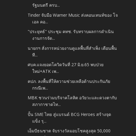
รัฐมนตรี ครบ...
Tinder จับมือ Warner Music ส่งคอนเทนท์ของ โจ
เอล คอ...
"ประยุทธ์" ประชุม คทช. รับทราบผลการดำเนิน
งานการจัด...
นายกฯ สั่งการหน่วยงานดูแลพื้นที่สำเพ็ง เตือนพื้น
ที...
ศบค.แจงยอดโควิดวันที่ 27 มิ.ย.65 พบป่วย
ใหม่+ATK เพ...
คปภ. ลงพื้นที่ให้ความช่วยเหลือด้านประกันภัย
กรณีเพ...
MBK ชวนร่วมบริจาคโลหิต อวัยวะและดวงตากับ
สภากาชาดไท...
ปั้น SME ไทย สู่แบรนด์ BCG Heroes สร้างจุด
แข็ง รุ...
เอ็มบีธนชาต จับรางวัลมอบโชคสูงสุด 50,000