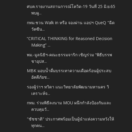
ศบค.รายงานสถานการณ์โควิด-19 วันที่ 25 มิ.ย.65
พบผู...
กทม.ชวน Walk in หรือ จองผ่าน แอปฯ QueQ "ฉีด
วัคซีน...
“CRITICAL THINKING for Reasoned Decision
Making” ...
พม.-มูลนิธิฯ-คณะธรรมจาริก เชิญร่วม “พิธีบรรพ
ชาอุปส...
MBK มอบน้ำดื่มบรรเทาความเดือดร้อนผู้ประสบ
อัคคีภัยช...
รองผู้ว่าฯ ทวิดา แนะวิทยาลัยพัฒนามหานคร วิ
เคราะห์จ...
กทม. ร่วมพิธีลงนาม MOU ผนึกกำลังป้องกันและ
ควบคุมวั...
"ชัชชาติ" ประกาศพร้อมเป็นผู้นำแห่งความหวังให้
ทุกคน...