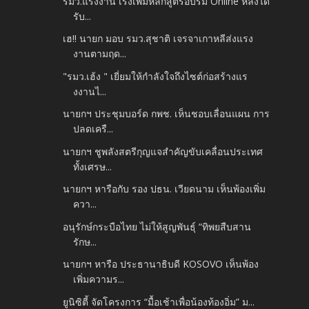
รมว.แรงงาน เร่งเพิ่มหลักสูตรอบรม Online หลังได้
รับ...
เฮ!! นายก มอบ รมว.สุชาติ เจรจาเกาหลีส่งแรง
งานตามฤด...
"รมว.เฮ้ง " เยี่ยมให้กำลังใจถึงไซต์ก่อสร้างแร
งงานไ...
นายกฯ ประชุมบอร์ด กพช. เห็นชอบเลื่อนแผน การ
ปลดเครื...
นายกฯ ชูพลังสตรีกุญแจสำคัญขับเคลื่อนประเทศ
ทั้งเศรษ...
นายกฯ หารือกับ รอง ปธน. เวียดนาม เห็นพ้องเพิ่ม
ควา...
อนุรักษ์กระบือไทย ไม่ให้สูญพันธุ์ “ทิพยสืบสาน
รักษ...
นายกฯ หารือ ประธานาธิบดี KOSOVO เห็นพ้อง
เพิ่มความร...
ยูนิซิตี้ จัดโครงการ “มื้อเช้าเพื่อน้องท้องอิ่ม” ม...