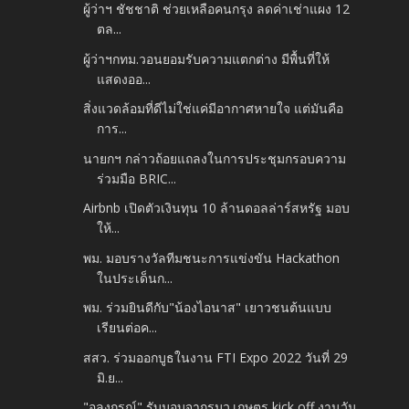
ผู้ว่าฯ ชัชชาติ ช่วยเหลือคนกรุง ลดค่าเช่าแผง 12
ตล...
ผู้ว่าฯกทม.วอนยอมรับความแตกต่าง มีพื้นที่ให้
แสดงออ...
สิ่งแวดล้อมที่ดีไม่ใช่แค่มีอากาศหายใจ แต่มันคือ
การ...
นายกฯ กล่าวถ้อยแถลงในการประชุมกรอบความ
ร่วมมือ BRIC...
Airbnb เปิดตัวเงินทุน 10 ล้านดอลล่าร์สหรัฐ มอบ
ให้...
พม. มอบรางวัลทีมชนะการแข่งขัน Hackathon
ในประเด็นก...
พม. ร่วมยินดีกับ"น้องไอนาส" เยาวชนต้นแบบ
เรียนต่อค...
สสว. ร่วมออกบูธในงาน FTI Expo 2022 วันที่ 29
มิ.ย...
"อลงกรณ์" รับมอบจากรมว.เกษตร kick off งานวัน