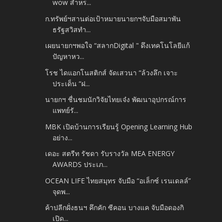
wow สำหร...
ก.ทรัพย์ฯสานต่อเป้าหมายนายกฯจับมือสมาพัน
ธรัฐสวิสทำ...
เผยนายกฯพอใจ “สลากDigital " ดึงเทคโนโลยีแก้
ปัญหาหว...
โรช ไดแอกโนสติกส์ จัดเสวนา “ล้วงลึก เจาะ
ประเด็น “ฝ...
นายกฯ ชื่นชมนักวิจัยไทยเจ๋ง พัฒนาอุปกรณ์การ
แพทย์รั...
MBK เปิดบ้านการเรียนรู้ Opening Learning Hub
อย่าง...
เดอะ สตรีท รัชดา รับรางวัล MEA ENERGY
AWARDS ประเภ...
OCEAN LIFE ไทยสมุทร จับมือ “อเล็กซ์ เรนเดลล์”
จุดพ...
ค้าปลีกฝั่งธนฯ คึกคัก ซีคอน บางแค จับมือดองกิ
เปิด...