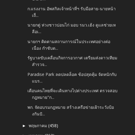
ก.แรงงาน อัพสกิลเจ้าหน้าที่ฯ รับมือสาย-นายหน้า
เถื่...
นายกตู่ ห่วงชาวบ่อนไก่ มอบ รมว.เฮ้ง ดูแลช่วยเห
ลือเ...
นายกฯ ติดตามสถานการณ์ในประเทศอย่างต่อ
เนื่อง กำชับด...
รัฐบาลขับเคลื่อนกิจการอวกาศ เตรียมส่งดาวเทียม
สำรวจ...
Paradise Park ลดปลดล็อค ช้อปสุดคุ้ม จัดหนักกับ
แบร...
เตือนคนไทยที่จะเดินทางไปต่างประเทศ ตรวจสอบ
กฎหมาย"ก...
พก. จัดอบรมกฎหมาย สร้างเครือข่ายเฝ้าระวังป้อ
งกันปั...
พฤษภาคม
(458)
►