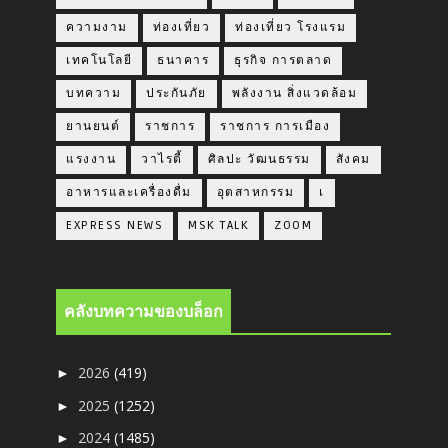
ความงาม
ท่องเที่ยว
ท่องเที่ยว โรงแรม
เทคโนโลยี
ธนาคาร
ธุรกิจ การตลาด
บทความ
ประกันภัย
พลังงาน สิ่งแวดล้อม
ยานยนต์
ราชการ
ราชการ การเมือง
แรงงาน
วาไรตี้
ศิลปะ วัฒนธรรม
สังคม
อาหารและเครื่องดื่ม
อุตสาหกรรม
เ
EXPRESS NEWS
MSK TALK
ZOOM
คลังบทความของบล็อก
2026
(419)
►
2025
(1252)
►
2024
(1485)
►