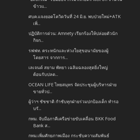
ข้าวแ...
ศบค.แจงยอดโควิดวันที่ 24 มิ.ย. พบป่วยใหม่+ATK
เพิ่...
ปฏิบัติการด่วน: Amnety เรียกร้องให้ปล่อยตัวนัก
กิจก...
รฟฟท. ตระหนักและห่วงใยสุขอนามัยของผู้
โดยสาร จากการ...
เลเจนด์ สยาม พัทยา เฉลิมฉลองสุดยิ่งใหญ่
ต้อนรับปลด...
OCEAN LIFE ไทยสมุทร จัดประชุมผู้บริหารฝ่าย
ขายทั่วป...
ผู้ว่าฯ ชัชชาติ กำชับทุกฝ่ายร่วมปกป้องเด็ก ทำรอ
บรั...
กทม. จับมือภาคีเครือข่ายขับเคลื่อน BKK Food
Bank ส...
กทม.เพิ่มศักยภาพเมือง กระชับความสัมพันธ์