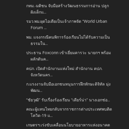
กทม.-มติชน จับมือสร้างวัฒนธรรมการอ่าน ปลูก
ฝังเด็กแ...
รมว.พม.ผุดไอเดียเป็นเจ้าภาพจัด “World Urban
Forum ...
พม. แจงกรณีคนพิการร้องเรียนไม่ได้รับความเป็น
ธรรมใน...
ประธาน Foxconn เข้าเยี่ยมคารวะ นายกฯ พร้อม
ผลักดันค...
คปภ. เปิดสำนักงานแห่งใหม่ สำนักงาน คปภ.
จังหวัดนคร...
ก.แรงงานจับมือเอกชนหนุนการฝึกทักษะดิจิทัล มุ่ง
พัฒน...
“ชัยวุฒิ” รับเรื่องร้องเรียน “เดียร์น่า” นางเอกช่อ...
คณะผู้แทนไทยกลับจากราชการต่างประเทศพบติด
โควิด-19 แ...
เกษตรฯ.เร่งขับเคลื่อนนโยบายอาหารแห่งอนาคต