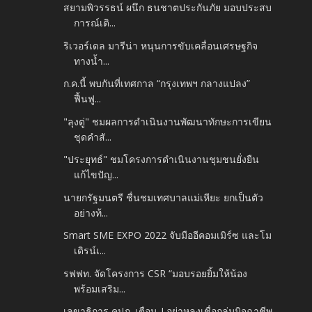
สยามพิวรรธน์ ผนึก ธนชาตประกันภัย มอบประสบ
การณ์เติ...
ริเวอร์เดล มารีน่า หนุนการขับเคลื่อนเศรษฐกิจ
ทางน้ำ...
ก.ค.นี้ พบกันที่เทศกาล “กรุงเทพฯ กลางแปลง”
ฟื้นฟู...
"ลุงตู่" ชมผลการดำเนินงานพัฒนาทักษะการเขียน
ชุดคำสั...
"ประยุทธ์" ชมโครงการดำเนินงานชุมชนยั่งยืน
แก้ไขปัญ...
นายกรัฐมนตรี ชื่นชมเทศบาลแม่เหียะ ยกเป็นตัว
อย่างท้...
Smart SME EXPO 2022 จับมืออีคอมเมิร์ซ และโม
เดิรน์เ...
รฟฟท. จัดโครงการ CSR “มอบรอยยิ้มให้น้อง
พร้อมเสริม...
เลขาธิการ คปภ. เตือน..! อย่าหลงเชื่อกลุ่มมิจฉาชีพ