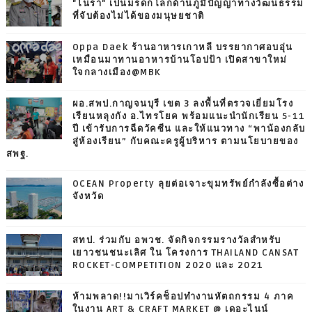
"โนรา" เป็นมรดกโลกด้านภูมิปัญญาทางวัฒนธรรม
ที่จับต้องไม่ได้ของมนุษยชาติ
Oppa Daek ร้านอาหารเกาหลี บรรยากาศอบอุ่น
เหมือนมาทานอาหารบ้านโอปป้า เปิดสาขาใหม่
ใจกลางเมือง@MBK
ผอ.สพป.กาญจนบุรี เขต 3 ลงพื้นที่ตรวจเยี่ยมโรง
เรียนหลุงกัง อ.ไทรโยค พร้อมแนะนำนักเรียน 5-11
ปี เข้ารับการฉีดวัคซีน และให้แนวทาง “พาน้องกลับ
สู่ห้องเรียน” กับคณะครูผู้บริหาร ตามนโยบายของ
สพฐ.
OCEAN Property ลุยต่อเจาะขุมทรัพย์กำลังซื้อต่าง
จังหวัด
สทป. ร่วมกับ อพวช. จัดกิจกรรมรางวัลสำหรับ
เยาวชนชนะเลิศ ใน โครงการ THAILAND CANSAT
ROCKET-COMPETITION 2020 และ 2021
ห้ามพลาด!!มาเวิร์คช็อปทำงานหัตถกรรม 4 ภาค
ในงาน ART & CRAFT MARKET @ เดอะไนน์