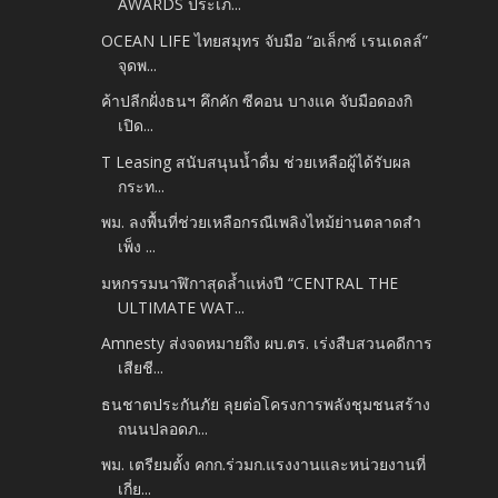
AWARDS ประเภ...
OCEAN LIFE ไทยสมุทร จับมือ “อเล็กซ์ เรนเดลล์”
จุดพ...
ค้าปลีกฝั่งธนฯ คึกคัก ซีคอน บางแค จับมือดองกิ
เปิด...
T Leasing สนับสนุนน้ำดื่ม ช่วยเหลือผู้ได้รับผล
กระท...
พม. ลงพื้นที่ช่วยเหลือกรณีเพลิงไหม้ย่านตลาดสำ
เพ็ง ...
มหกรรมนาฬิกาสุดล้ำแห่งปี “CENTRAL THE
ULTIMATE WAT...
Amnesty ส่งจดหมายถึง ผบ.ตร. เร่งสืบสวนคดีการ
เสียชี...
ธนชาตประกันภัย ลุยต่อโครงการพลังชุมชนสร้าง
ถนนปลอดภ...
พม. เตรียมตั้ง คกก.ร่วมก.แรงงานและหน่วยงานที่
เกี่ย...