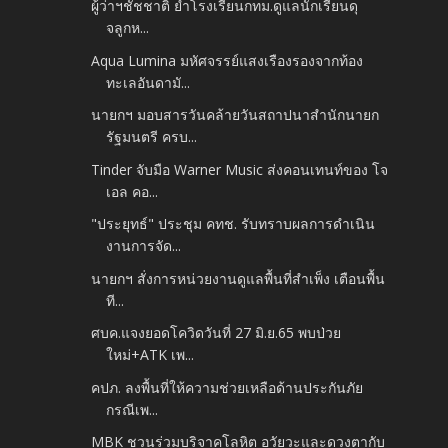
ผู้ว่้าฯชัชชาติ ย้ำโรงเรียนกทม.ดูแลนักเรียนดุ
จลูกห...
Aqua Lumina มหัศจรรย์แสงเรืองรองจากท้อง
ทะเลอันดามั...
นายกฯ มอบสารวันคล้ายวันสถาปนาสำนักนายก
รัฐมนตรี ครบ...
Tinder จับมือ Warner Music ส่งคอนเทนท์ของ โจ
เอล คอ...
"ประยุทธ์" ประชุม คทช. รับทราบผลการดำเนิน
งานการจัด...
นายกฯ สั่งการหน่วยงานดูแลพื้นที่สำเพ็ง เตือนพื้น
ที...
ศบค.แจงยอดโควิดวันที่ 27 มิ.ย.65 พบป่วย
ใหม่+ATK เพ...
คปภ. ลงพื้นที่ให้ความช่วยเหลือด้านประกันภัย
กรณีเพ...
MBK ชวนร่วมบริจาคโลหิต อวัยวะและดวงตากับ