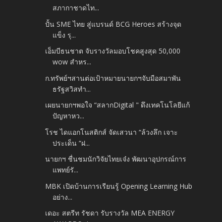
สภากาชาดไท...
ปั้น SME ไทย สู่แบรนด์ BCG Heroes สร้างจุด
แข็ง รุ...
เอ็มบีธนชาต จับรางวัลมอบโชคสูงสุด 50,000
wow สำหร...
ก.ทรัพย์ฯสานต่อเป้าหมายนายกฯจับมือสมาพัน
ธรัฐสวิสทำ...
เผยนายกฯพอใจ “สลากDigital " ดึงเทคโนโลยีแก้
ปัญหาหว...
โรช ไดแอกโนสติกส์ จัดเสวนา “ล้วงลึก เจาะ
ประเด็น “ฝ...
นายกฯ ชื่นชมนักวิจัยไทยเจ๋ง พัฒนาอุปกรณ์การ
แพทย์รั...
MBK เปิดบ้านการเรียนรู้ Opening Learning Hub
อย่าง...
เดอะ สตรีท รัชดา รับรางวัล MEA ENERGY