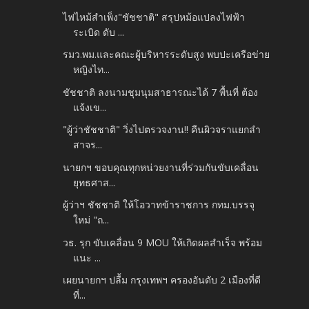
ไฟไหม้สำเพ็ง"ชัชชาติ" สรุปหม้อแปลงไฟฟ้า
ระเบิด ดับ ...
รมว.พม.และคณะผู้บริหารระดับสูง พบปะเครือข่าย
หญิงไท...
ชัชชาติ ลงนามชุมนุมสาธารณะได้ 7 พื้นที่ ต้อง
แจ้งเข...
"ผู้ว่าชัชชาติ" วิ่งไปตรวจงาน!! คืนผิวจราแยกลำ
สาจร...
นายกฯ ขอบคุณทุกหน่วยงานที่ร่วมกันขับเคลื่อน
ยุทธศาส...
ผู้ว่าฯ ชัชชาติ ให้โอวาทข้าราชการ กทม.บรรจุ
ใหม่ "ถ...
วธ. รุก ขับเคลื่อน 9 MOU ให้เกิดผลสำเร็จ พร้อม
แนะ ...
เผยนายกฯ ปลื้ม กรุงเทพฯ ครองอันดับ 2 เมืองที่ดี
ที่...