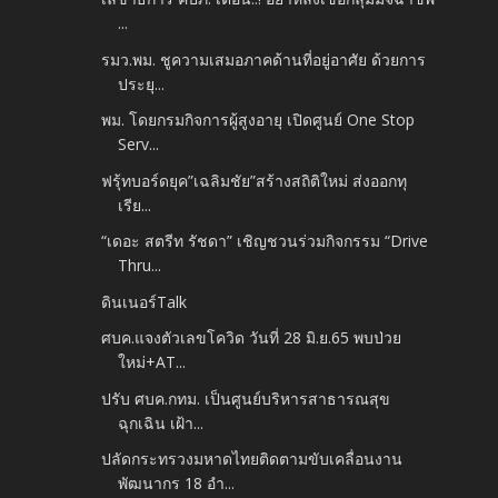
...
รมว.พม. ชูความเสมอภาคด้านที่อยู่อาศัย ด้วยการ
ประยุ...
พม. โดยกรมกิจการผู้สูงอายุ เปิดศูนย์ One Stop
Serv...
ฟรุ้ทบอร์ดยุค”เฉลิมชัย”สร้างสถิติใหม่ ส่งออกทุ
เรีย...
“เดอะ สตรีท รัชดา” เชิญชวนร่วมกิจกรรม “Drive
Thru...
ดินเนอร์Talk
ศบค.แจงตัวเลขโควิด วันที่ 28 มิ.ย.65 พบป่วย
ใหม่+AT...
ปรับ ศบค.กทม. เป็นศูนย์บริหารสาธารณสุข
ฉุกเฉิน เฝ้า...
ปลัดกระทรวงมหาดไทยติดตามขับเคลื่อนงาน
พัฒนากร 18 อำ...