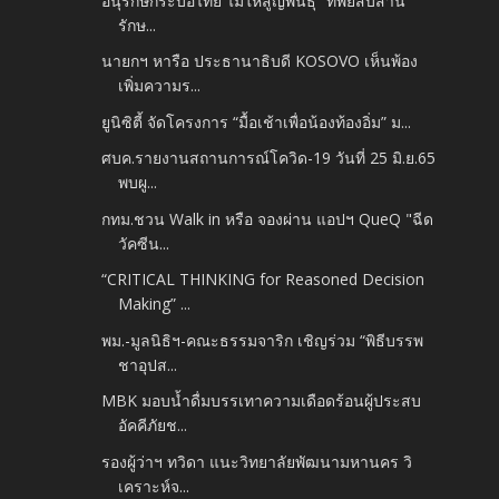
อนุรักษ์กระบือไทย ไม่ให้สูญพันธุ์ “ทิพยสืบสาน
รักษ...
นายกฯ หารือ ประธานาธิบดี KOSOVO เห็นพ้อง
เพิ่มความร...
ยูนิซิตี้ จัดโครงการ “มื้อเช้าเพื่อน้องท้องอิ่ม” ม...
ศบค.รายงานสถานการณ์โควิด-19 วันที่ 25 มิ.ย.65
พบผู...
กทม.ชวน Walk in หรือ จองผ่าน แอปฯ QueQ "ฉีด
วัคซีน...
“CRITICAL THINKING for Reasoned Decision
Making” ...
พม.-มูลนิธิฯ-คณะธรรมจาริก เชิญร่วม “พิธีบรรพ
ชาอุปส...
MBK มอบน้ำดื่มบรรเทาความเดือดร้อนผู้ประสบ
อัคคีภัยช...
รองผู้ว่าฯ ทวิดา แนะวิทยาลัยพัฒนามหานคร วิ
เคราะห์จ...