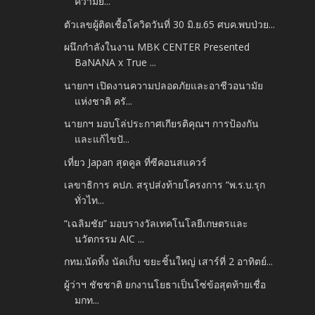
ความยั่...
ตัวเลขผู้ติดเชื้อโควิดวันที่ 30 มิ.ย.65 ศบค.พบป่วย...
ผนึกกำลังในงาน MBK CENTER Presented
BaNANA x True ...
นายกฯ เปิดงานความปลอดภัยและอาชีวอนามัย
แห่งชาติ ครั...
นายกฯ มอบโล่ประกาศเกียรติคุณฯ การป้องกัน
และแก้ไขปั...
เที่ยว Japan สุดคูล ที่ซีคอนสแควร์
เลขาธิการ คปภ. สรุปส่งท้ายโครงการ “พ.ร.บ.รุก
ทั่วไท...
“เฉลิมชัย” มอบรางวัลเทคโนโลยีเกษตรและ
นวัตกรรม AIC ...
กทม.นัดทิ้ง นัดเก็บ ขยะชิ้นใหญ่ เสาร์ที่ 2 อาทิตย์...
ผู้ว่าฯ ชัชชาติ ยกงานโยธาเป็นโซ่ข้อสุดท้ายเชื่อ
มกท...