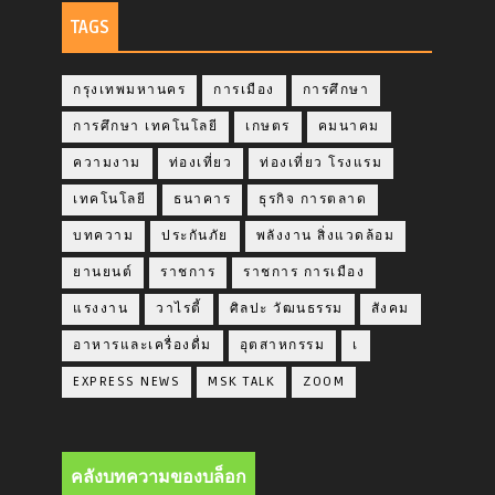
TAGS
กรุงเทพมหานคร
การเมือง
การศึกษา
การศึกษา เทคโนโลยี
เกษตร
คมนาคม
ความงาม
ท่องเที่ยว
ท่องเที่ยว โรงแรม
เทคโนโลยี
ธนาคาร
ธุรกิจ การตลาด
บทความ
ประกันภัย
พลังงาน สิ่งแวดล้อม
ยานยนต์
ราชการ
ราชการ การเมือง
แรงงาน
วาไรตี้
ศิลปะ วัฒนธรรม
สังคม
อาหารและเครื่องดื่ม
อุตสาหกรรม
เ
EXPRESS NEWS
MSK TALK
ZOOM
คลังบทความของบล็อก