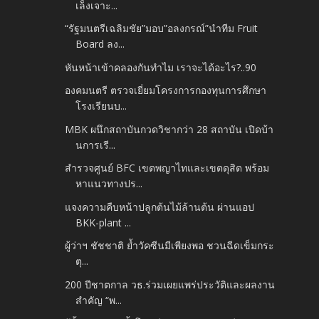
เล็งเจาะ...
“รัฐมนตรีเฉลิมชัย”มอบ”อลงกรณ์”นำทีม Fruit
Board ลง...
หันหน้าเข้าคลองกันทำไม เราจะได้อะไร?..90
องคมนตรี ตรวจเยี่ยมโครงการกองทุนการศึกษา
โรงเรียนบ...
MBK ผนึกสถาบันกวดวิชากว่า 28 สถาบัน เปิดบ้า
นการเรี...
สำรวจศูนย์ BFC เขตพญาไทและเขตดุสิต พร้อม
หาแนวทางปร...
แจงความคืบหน้าปลูกต้นไม้ล้านต้น ผ่านแอป
BKK-plant ...
ผู้ว่าฯ ชัชชาติ ย้ำวัคซีนมีเพียงพอ ชวนฉีดเข็มกระ
ตุ...
200 ปีชาตกาล วธ.ร่วมเผยแพร่ประวัติและผลงาน
สำคัญ “พ...