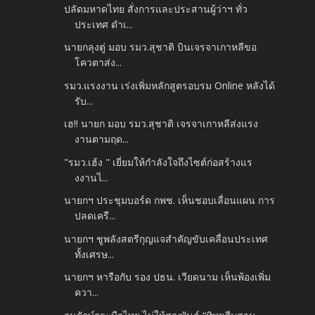
ปลัดมหาดไทย สั่งการและประสานผู้ว่าฯ ทั่ว
ประเทศ ดำเ...
นายกลุงตู่ มอบ รมว.สุชาติ บินเจรจาเกาหลีขอ
โควตาส่ง...
รมว.แรงงาน เร่งเพิ่มหลักสูตรอบรม Online หลังได้
รับ...
เฮ!! นายก มอบ รมว.สุชาติ เจรจาเกาหลีส่งแรง
งานตามฤด...
"รมว.เฮ้ง " เยี่ยมให้กำลังใจถึงไซต์ก่อสร้างแร
งงานไ...
นายกฯ ประชุมบอร์ด กพช. เห็นชอบเลื่อนแผน การ
ปลดเครื...
นายกฯ ชูพลังสตรีกุญแจสำคัญขับเคลื่อนประเทศ
ทั้งเศรษ...
นายกฯ หารือกับ รอง ปธน. เวียดนาม เห็นพ้องเพิ่ม
ควา...