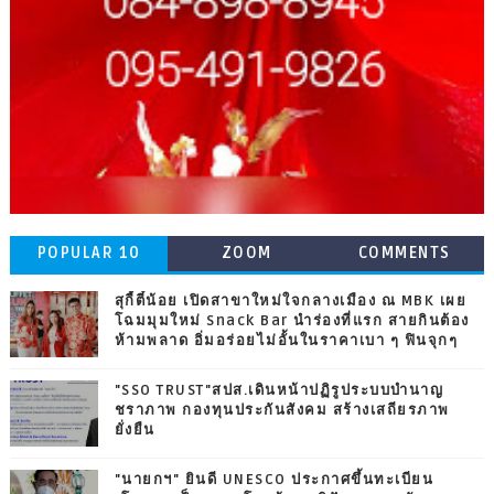
POPULAR 10
ZOOM
COMMENTS
สุกี้ตี๋น้อย เปิดสาขาใหม่ใจกลางเมือง ณ MBK เผย
โฉมมุมใหม่ Snack Bar นำร่องที่แรก สายกินต้อง
ห้ามพลาด อิ่มอร่อยไม่อั้นในราคาเบา ๆ ฟินจุกๆ
"SSO TRUST"สปส.เดินหน้าปฏิรูประบบบำนาญ
ชราภาพ กองทุนประกันสังคม สร้างเสถียรภาพ
ยั่งยืน
"นายกฯ" ยินดี UNESCO ประกาศขึ้นทะเบียน