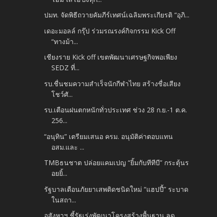
ปมท. จัดพิธีถวายคัมภีร์เทศน์เฉลิมพระเกียรติ “อุภิ...
เดอะมอลล์ กรุ๊ป ร่วมรณรงค์กิจกรรม Kick Off
“ทางม้า...
เชียงราย Kick off เขตพัฒนาเศรษฐกิจพอเพียง
SEDZ ที่...
รบ.ชื่นชมความสำเร็จนักกีฬาไทย สร้างชื่อเสียง
โชว์ศั...
รบ.เตือนฝนตกหนักทั่วประเทศ ช่วง 28 ก.ย.-1 ต.ค.
256...
“อนุทิน” เตรียมเสนอ ครม. อนุมัติค่าตอบแทน
อสม.และ ...
TMBธนชาต ปล่อยแคมเปญ “ยิ้มกับทีทีบี” กระตุ้นร
อยยิ้...
รัฐบาลเตือนภัยยาเสพติดชนิดใหม่ “แฮปปี้” ระบาด
ในสถา...
อสังหาฯ ชี้รัฐเร่งพัฒนาโครงสร้างพื้นฐาน ลด