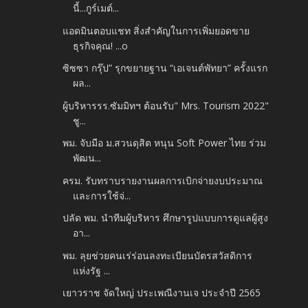
นี้...กูร์เมต์...
แอดมินตอบแชท สิ่งสำคัญในการเพิ่มยอดขาย
ธุรกิจคุณ! ...o
ซิซซา กรุ๊ป” รุกขยายฐาน “เอเจนต์พัทยา” ครั้งแรก
ผล...
ผู้บริหารรร.ซัมมิทฯ ต้อนรับ" Mrs. Tourism 2022"
ชู...
พม. จับมือ ม.สวนดุสิต หนุน Soft Power ไทย ร่วม
พัฒน...
ครม. รับทราบรายงานผลการเบิกจ่ายงบประมาณ
และการใช้จ่...
ปลัด พม. นำทีมผู้บริหาร ศึกษารูปแบบการดูแลผู้สูง
อา...
พม. ลุยช่วยคนเร่ร่อนลงทะเบียนบัตรสวัสดิการ
แห่งรัฐ ...
เยาวราช จัดใหญ่ ประเพณีงานเจ ประจำปี 2565