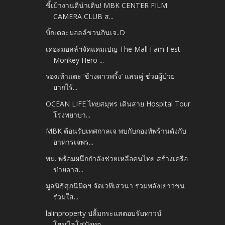
ชี้เป้างานดีน่าเดิน! MBK CENTER FILM
CAMERA CLUB ส...
บิ๊กเดอะมอลล์ชวนกินเจ..D
เดอะมอลล์ฯจัดแคมเปญ The Mall Fam Fest
Monkey Hero ...
รองเท้าแตะ ‘ช้างดาวพริ้ง’ แสนคู่ ช่วยผู้ป่วย
ยากไร้...
OCEAN LIFE ไทยสมุทร เดินสาย Hospital Tour
โรงพยาบา...
MBK ต้อนรับเทศกาลเจ พบกับกองทัพร้านดังกับ
อาหารเจพร...
พม. พร้อมผนึกกำลังช่วยเหลือคนไทย สร้างเครือ
ข่ายอาส...
มูลนิธิศุภนิมิตฯ จัดเวทีเสวนา รวมพลังเยาวชน
ร่วมใส...
lalinproperty ปลื้มกระแสตอบรับทาวน์
โฮม‘ไลโอ’ปังทุก...