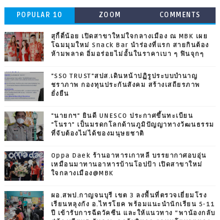
POPULAR 10
ZOOM
COMMENTS
สุกี้ตี๋น้อย เปิดสาขาใหม่ใจกลางเมือง ณ MBK เผย
โฉมมุมใหม่ Snack Bar นำร่องที่แรก สายกินต้อง
ห้ามพลาด อิ่มอร่อยไม่อั้นในราคาเบา ๆ ฟินจุกๆ
"SSO TRUST"สปส.เดินหน้าปฏิรูประบบบำนาญ
ชราภาพ กองทุนประกันสังคม สร้างเสถียรภาพ
ยั่งยืน
"นายกฯ" ยินดี UNESCO ประกาศขึ้นทะเบียน
"โนรา" เป็นมรดกโลกด้านภูมิปัญญาทางวัฒนธรรม
ที่จับต้องไม่ได้ของมนุษยชาติ
Oppa Daek ร้านอาหารเกาหลี บรรยากาศอบอุ่น
เหมือนมาทานอาหารบ้านโอปป้า เปิดสาขาใหม่
ใจกลางเมือง@MBK
ผอ.สพป.กาญจนบุรี เขต 3 ลงพื้นที่ตรวจเยี่ยมโรง
เรียนหลุงกัง อ.ไทรโยค พร้อมแนะนำนักเรียน 5-11
ปี เข้ารับการฉีดวัคซีน และให้แนวทาง “พาน้องกลับ