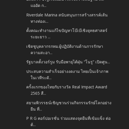
แออัด ก...
Riverdale Marina สนับสนุนการสร้างสรรค์เส้น
ทางท่องเ...
ตั้งคณะทำงานแก้ไขปัญหาโบ๊เบ๊เชิงยุทธศาสตร์
ระยะยาว ...
เชิดชูบุคลากรกทม.ผู้ปฏิบัติงานด้านการรักษา
ความสะอา...
รัฐบาลตั้งวอร์รูม รับมือพายุไต้ฝุ่น “โนรู” เปิดศูน...
ประสบความสำเร็จอย่างงดงาม ไทยเป็นเจ้าภาพ
ในเวทีระดั...
ครั้งแรกของไทยกับรางวัล Real Impact Award
2565 สื...
สยามพิวรรธน์เชิญชวนร่วมกิจกรรมรักษ์โลกอย่าง
ยืน ที่...
P R G คอร์ปอเรชั่น ร่วมแสดงจุดยืนที่เข้มแข็ง ต่อ
ต้...