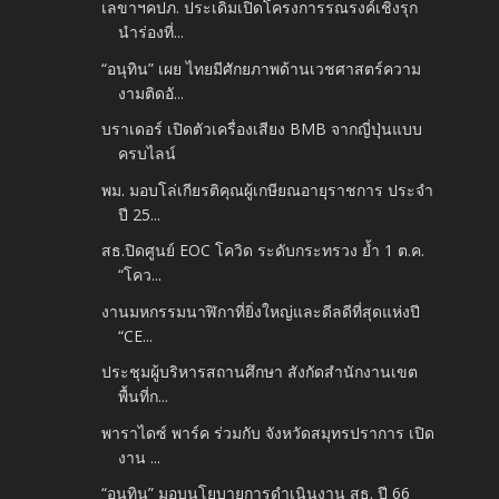
เลขาฯคปภ. ประเดิมเปิดโครงการรณรงค์เชิงรุก
นำร่องที่...
“อนุทิน” เผย ไทยมีศักยภาพด้านเวชศาสตร์ความ
งามติดอั...
บราเดอร์ เปิดตัวเครื่องเสียง BMB จากญี่ปุ่นแบบ
ครบไลน์
พม. มอบโล่เกียรติคุณผู้เกษียณอายุราชการ ประจำ
ปี 25...
สธ.ปิดศูนย์ EOC โควิด ระดับกระทรวง ย้ำ 1 ต.ค.
“โคว...
งานมหกรรมนาฬิกาที่ยิ่งใหญ่และดีลดีที่สุดแห่งปี
“CE...
ประชุมผู้บริหารสถานศึกษา สังกัดสำนักงานเขต
พื้นที่ก...
พาราไดซ์ พาร์ค ร่วมกับ จังหวัดสมุทรปราการ เปิด
งาน ...
“อนุทิน” มอบนโยบายการดำเนินงาน สธ. ปี 66