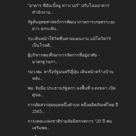
“อาคาร ซีดับเบิ้ลยู ทาวเวอร์” ปรับโฉมอาคาร
สำนักงาน...
รัฐดันยุทธศาสตร์การพัฒนาภาคการเกษตรระยะ
ยาว ยกระดับ...
รบ.เดินหน้าให้วัคซีนตามแผนงาน แม้โควิด19
เป็นโรคติ...
ผู้บริหารพม.ศึกษาการจัดการที่อยู่อาศัย -
มาตรฐานกา...
รมว.พม. หารือรัฐมนตรีญี่ปุ่น เดินหน้าสร้างบ้าน
หลัง...
พม. จับมือ ประธานรัฐสภา ลงพื้นที่ จ.สงขลา เปิด
ศูนย...
การคัดสรรสุดยอดหนึ่งตำบล หนึ่งผลิตภัณฑ์ไทย ปี
2565...
การเคหะแห่งชาติร่วมจัดนิทรรศการ “20 ปี พม.
เสริมพล...