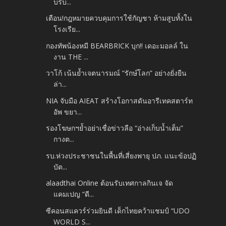
บริบ...
เตือน!กฎหมายควบคุมการใช้กัญชา ห้ามสูบทั้งใน
โรงเรีย...
กองทัพน้องหมี BEARBRICK บุก!! เดอะมอลล์ ใน
งาน THE ...
วาโก้ เน้นย้ำเจตนารมณ์ “รักษ์โลก” อย่างยั่งยืน
ล่า...
NIA จับมือ AIEAT สร้างโอกาสดันอารีเทคสตาร์ท
อัพ ขยา...
รองโฆษกฯย้ำอย่าเชื่อข่าวลือ “อ่างเก็บน้ำเต็ม”
กางต...
รบ.ห่วงประชาชนในพื้นที่เสี่ยงพายุ ปภ. แนะข้อปฏิ
บัต...
alaadthai Online ต้อนรับเทศกาลกินเจ จัด
แคมเปญ “ดี...
ซีคอนสแควร์ร่วมยินดี เด็กไทยคว้าแชมป์ “UDO
WORLD S...