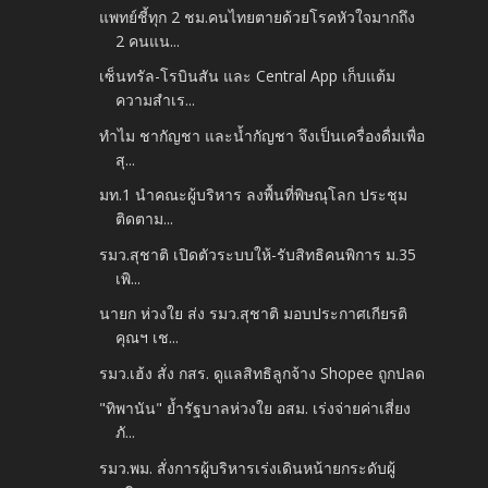
แพทย์ชี้ทุก 2 ชม.คนไทยตายด้วยโรคหัวใจมากถึง
2 คนแน...
เซ็นทรัล-โรบินสัน และ Central App เก็บแต้ม
ความสำเร...
ทำไม ชากัญชา และน้ำกัญชา จึงเป็นเครื่องดื่มเพื่อ
สุ...
มท.1 นำคณะผู้บริหาร ลงพื้นที่พิษณุโลก ประชุม
ติดตาม...
รมว.สุชาติ เปิดตัวระบบให้-รับสิทธิคนพิการ ม.35
เพิ...
นายก ห่วงใย ส่ง รมว.สุชาติ มอบประกาศเกียรติ
คุณฯ เช...
รมว.เฮ้ง สั่ง กสร. ดูแลสิทธิลูกจ้าง Shopee ถูกปลด
"ทิพานัน" ย้ำรัฐบาลห่วงใย อสม. เร่งจ่ายค่าเสี่ยง
ภั...
รมว.พม. สั่งการผู้บริหารเร่งเดินหน้ายกระดับผู้