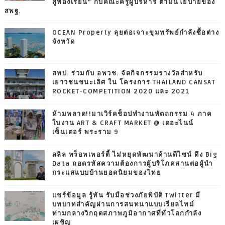
สู่ห้องเรียน” กับคณะครูผู้บริหาร ตามนโยบายของ
สพฐ.
OCEAN Property ลุยต่อเจาะขุมทรัพย์กำลังซื้อต่าง
จังหวัด
สทป. ร่วมกับ อพวช. จัดกิจกรรมรางวัลสำหรับ
เยาวชนชนะเลิศ ใน โครงการ THAILAND CANSAT
ROCKET-COMPETITION 2020 และ 2021
ห้ามพลาด!!มาเวิร์คช็อปทำงานหัตถกรรม 4 ภาค
ในงาน ART & CRAFT MARKET @ เดอะไนน์
เซ็นเตอร์ พระราม 9
ลลิล พร็อพเพอร์ตี้ ไม่หยุดพัฒนาด้านดีไซน์ ดึง Big
Data ถอดรหัสความต้องการผู้บริโภคสานต่อผู้นำ
กระแสแบบบ้านยอดนิยมของไทย
แชร์ข้อมูล รู้ทัน รับมือช่วงภัยพิบัติ Twitter มี
บทบาทสำคัญผ่านการสนทนาแบบเรียลไทม์
ท่ามกลางวิกฤตสภาพภูมิอากาศที่ทั่วโลกกำลัง
เผชิญ