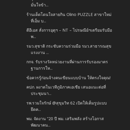
มั่นใจข้า...
ร้านเด็ดโดนใจสายกิน Olino PUZZLE สาขาใหม่
ที่เอ็ม บ...
ดีอีเอส สั่งการอุตุฯ – NT – ไปรษณีย์ฯเตรียมรับมือ
พ...
รมว.สุชาติ กระชับความร่วมมือ รมว.สาธารณสุข
แรงงาน ...
กกจ. รับรางวัลหน่วยงานที่ผ่านการรับรองมาตร
ฐานการให...
ข้อควรรู้ก่อนจ้างคนเขียนแบบบ้าน ให้ตรงใจคุณ!
คปภ. ผงาดในเวทีภูมิภาคเอเชีย เสนอแนะต่อที่
ประชุมนา...
รพ.รวมใจรักษ์ @สุขุมวิท 62 เปิดให้เต็มรูปแบบ
ยึดค...
พม. จัดงาน “20 ปี พม. เสริมพลัง สร้างโอกาส
พัฒนาคน...