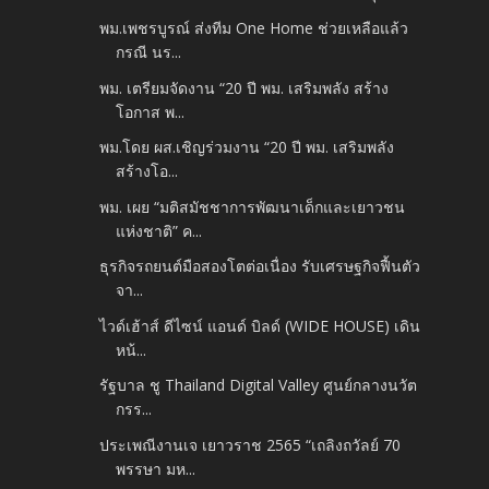
พม.เพชรบูรณ์ ส่งทีม One Home ช่วยเหลือแล้ว
กรณี นร...
พม. เตรียมจัดงาน “20 ปี พม. เสริมพลัง สร้าง
โอกาส พ...
พม.โดย ผส.เชิญร่วมงาน “20 ปี พม. เสริมพลัง
สร้างโอ...
พม. เผย “มติสมัชชาการพัฒนาเด็กและเยาวชน
แห่งชาติ” ค...
ธุรกิจรถยนต์มือสองโตต่อเนื่อง รับเศรษฐกิจฟื้นตัว
จา...
ไวด์เฮ้าส์ ดีไซน์ แอนด์ บิลด์ (WIDE HOUSE) เดิน
หน้...
รัฐบาล ชู Thailand Digital Valley ศูนย์กลางนวัต
กรร...
ประเพณีงานเจ เยาวราช 2565 “เถลิงถวัลย์ 70
พรรษา มห...