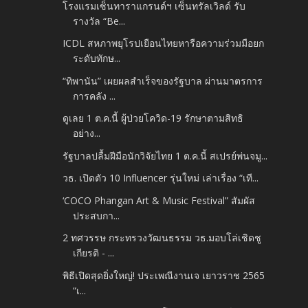
โรงแรมเซ็นทาราแกรนด์ฯ เซ็นทรัลเวิลด์ รับ
รางวัล “Be...
ICDL สหภาพยุโรปเยือนไทยหารือความร่วมมือยก
ระดับทักษ...
“ทิพานัน” เผยผลสำเร็จของรัฐบาล ผ่านมาตรการ
การคลัง ...
ดูเลย 1 ต.ค.นี้ ผู้ป่วยโควิด-19 รักษาตามสิทธิ
อย่าง...
รัฐบาลปลื้มฝีมือนักวิจัยไทย 1 ต.ค.นี้ สเปรย์พ่นจมู...
วธ. เปิดตัว 10 Influencer รุ่นใหม่ เล่าเรื่อง “เที...
‘COCO Phangan Art & Music Festival” สัมผัส
ประสบกา...
2 ทศวรรษ กระทรวงวัฒนธรรม วธ.มอบโล่เชิดชู
เกียรติ - ...
พิธีเปิดสุดยิ่งใหญ่! ประเพณีงานเจ เยาวราช 2565
“เ...