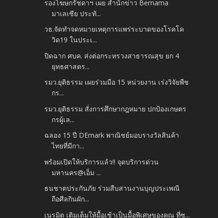
รองโฆษกรัชดาฯ เผย สำนักข่าว Bernama
มาเลเซีย ประทั...
วธ.จัดทำจดหมายเหตุการแพร่ระบาดของโรคโค
วิด19 ในประเ...
ปิดฉาก ศบค. ส่งต่อกระทรวงสาธารณสุข ยก 4
ยุทธศาสตร...
รมว.ยุติธรรม เผยร่วมมือ 15 หน่วยงาน เร่งวิจัยพืช
กร...
รมว.ยุติธรรม สั่งการศึกษากฎหมาย ปกป้องเกษตร
กรผู้เล...
ฉลอง 15 ปี DEmark พาณิชย์มอบรางวัลสินค้า
ไทยที่มีกา...
พร้อมเปิดให้บริการแล้ว!! จุดบริการด่วน
มหานคร@เอ็ม ...
ธนชาตประกันภัย ร่วมสืบสานงานบุญประเพณี
ถือศีลกินผัก...
เนรมิต เติมเต็มให้มื้อเช้าเป็นมื้อพิเศษของคุณ ที่ซ...