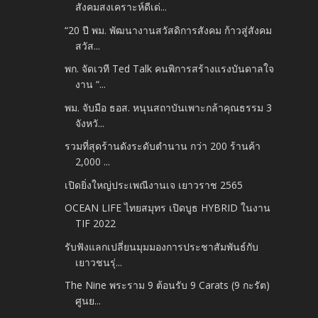
สังคมสงเคราะห์ดีเด่...
“20 ปี พม. พัฒนางานสวัสดิการสังคม ก้าวสู่สังคม
สวัส...
พก. จัดเวที Ted Talk คนพิการสร้างแรงบันดาลใจ
งาน “...
พม. จับมือ ธอส. หนุนสถาบันเพาะกล้าคุณธรรม 3
จังหวั...
รวมที่สุดร้านดังระดับตำนาน กว่า 200 ร้านค้า
2,000 ...
เปิดยิ่งใหญ่ประเพณีงานเจ เยาวราช 2565
OCEAN LIFE ไทยสมุทร เปิดบูธ HYBRID ในงาน
TIF 2022
รับฟังแลกเปลี่ยนมุมมองการประชาสัมพันธ์กับ
เยาวชนรุ่...
The Nine พระราม 9 ต้อนรับ 9 Carats (9 กะรัต)
ศูนย...