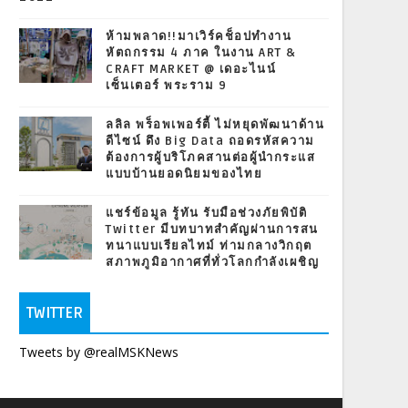
ห้ามพลาด!!มาเวิร์คช็อปทำงาน
หัตถกรรม 4 ภาค ในงาน ART &
CRAFT MARKET @ เดอะไนน์
เซ็นเตอร์ พระราม 9
ลลิล พร็อพเพอร์ตี้ ไม่หยุดพัฒนาด้าน
ดีไซน์ ดึง Big Data ถอดรหัสความ
ต้องการผู้บริโภคสานต่อผู้นำกระแส
แบบบ้านยอดนิยมของไทย
แชร์ข้อมูล รู้ทัน รับมือช่วงภัยพิบัติ
Twitter มีบทบาทสำคัญผ่านการสน
ทนาแบบเรียลไทม์ ท่ามกลางวิกฤต
สภาพภูมิอากาศที่ทั่วโลกกำลังเผชิญ
TWITTER
Tweets by @realMSKNews