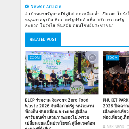
Newer Article
4 เป้าหมายรัฐบาลDigital ลดเหลื่อมล้ำ เปิดเผย โปร่ง
หนุนภาคธุรกิจ ฟิตภาครัฐปรับตัวเพื่อ ‘บริการภาครัฐ
สะดวก โปร่งใส ทันสมัย ตอบโจทย์ประชาชน’
RELATED POST
ZOOM
ZOOM
BLCP ร่วมงาน Rayong Zero Food
PHUKET PARK
Waste 2026 จับมือภาครัฐ-หน่วยงาน
2026 ปิดฉากอย
ท้องถิ่น ขับเคลื่อน จ.ระยอง สู่เมือง
เมืองท่องเที่
คาร์บอนต่ำ เสวนา“ระยองไม่เทรวม
ท่องเที่ยวภูเก
เปลี่ยนขยะเป็นประโยชน์ สู่สิ่งแวดล้อม
MSK-NEWS