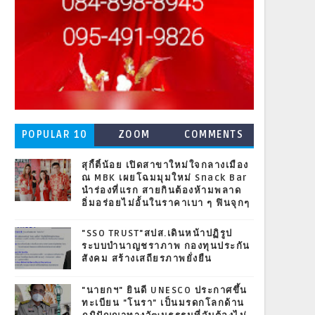
POPULAR 10
ZOOM
COMMENTS
สุกี้ตี๋น้อย เปิดสาขาใหม่ใจกลางเมือง
ณ MBK เผยโฉมมุมใหม่ Snack Bar
นำร่องที่แรก สายกินต้องห้ามพลาด
อิ่มอร่อยไม่อั้นในราคาเบา ๆ ฟินจุกๆ
"SSO TRUST"สปส.เดินหน้าปฏิรูป
ระบบบำนาญชราภาพ กองทุนประกัน
สังคม สร้างเสถียรภาพยั่งยืน
"นายกฯ" ยินดี UNESCO ประกาศขึ้น
ทะเบียน "โนรา" เป็นมรดกโลกด้าน