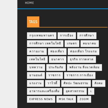
HOME
TAGS
กรุงเทพมหานคร
การเมือง
การศึกษา
การศึกษา เทคโนโลยี
เกษตร
คมนาคม
ความงาม
ท่องเที่ยว
ท่องเที่ยว โรงแรม
เทคโนโลยี
ธนาคาร
ธุรกิจ การตลาด
บทความ
ประกันภัย
พลังงาน สิ่งแวดล้อม
ยานยนต์
ราชการ
ราชการ การเมือง
แรงงาน
วาไรตี้
ศิลปะ วัฒนธรรม
สังคม
อาหารและเครื่องดื่ม
อุตสาหกรรม
เ
EXPRESS NEWS
MSK TALK
ZOOM