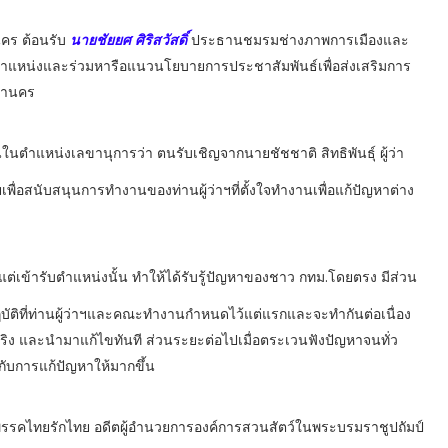
นคร ต้อนรับ
นายชัยยศ ศิริสวัสดิ์
ประธานชมรมช่างภาพการเมืองและ
ตำแหน่งและร่วมหารือแนวนโยบายการประชาสัมพันธ์เพื่อส่งเสริมการ
หานคร
ตำแหน่งเลขานุการว่า ตนรับเชิญจากนายชัชชาติ สิทธิพันธุ์ ผู้ว่า
่อสนับสนุนการทำงานของท่านผู้ว่าฯที่ตั้งใจทำงานเพื่อแก้ปัญหาต่าง
ั้งแต่เข้ารับตำแหน่งนั้น ทำให้ได้รับรู้ปัญหาของชาว กทม.โดยตรง มีส่วน
ัติที่ท่านผู้ว่าฯและคณะทำงานกำหนดไว้แต่แรกและจะทำกันต่อเนื่อง
ท้จริง และนำมาแก้ไขทันที ส่วนระยะต่อไปเมื่อตระเวนฟังปัญหาจนทั่ว
ากับการแก้ปัญหาให้มากขึ้น
.พรรคไทยรักไทย อดีตผู้อำนวยการองค์การสวนสัตว์ในพระบรมราชูปถัมป์