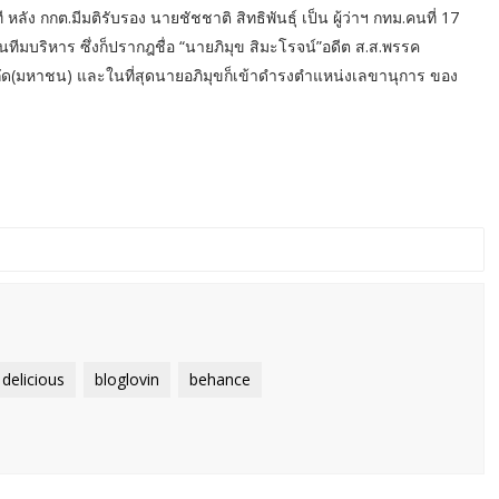
ที หลัง กกต.มีมติรับรอง นายชัชชาติ สิทธิพันธุ์ เป็น ผู้ว่าฯ กทม.คนที่ 17
นทีมบริหาร ซึ่งก็ปรากฎชื่อ “นายภิมุข สิมะโรจน์”อดีต ส.ส.พรรค
ัด(มหาชน) และในที่สุดนายอภิมุขก็เข้าดำรงตำแหน่งเลขานุการ ของ
delicious
bloglovin
behance