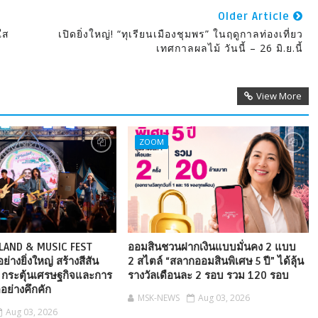
Older Article
ใส
เปิดยิ่งใหญ่! “ทุเรียนเมืองชุมพร” ในฤดูกาลท่องเที่ยว
เทศกาลผลไม้ วันนี้ – 26 มิ.ย.นี้
View More
ZOOM
LAND & MUSIC FEST
ออมสินชวนฝากเงินแบบมั่นคง 2 แบบ
่างยิ่งใหญ่ สร้างสีสัน
2 สไตล์ “สลากออมสินพิเศษ 5 ปี” ได้ลุ้น
ยว กระตุ้นเศรษฐกิจและการ
รางวัลเดือนละ 2 รอบ รวม 120 รอบ
็ตอย่างคึกคัก
MSK-NEWS
Aug 03, 2026
Aug 03, 2026