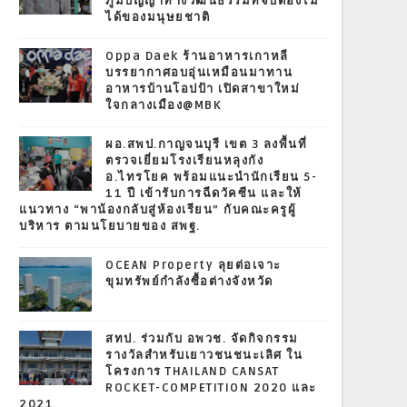
ภูมิปัญญาทางวัฒนธรรมที่จับต้องไม่
ได้ของมนุษยชาติ
Oppa Daek ร้านอาหารเกาหลี
บรรยากาศอบอุ่นเหมือนมาทาน
อาหารบ้านโอปป้า เปิดสาขาใหม่
ใจกลางเมือง@MBK
ผอ.สพป.กาญจนบุรี เขต 3 ลงพื้นที่
ตรวจเยี่ยมโรงเรียนหลุงกัง
อ.ไทรโยค พร้อมแนะนำนักเรียน 5-
11 ปี เข้ารับการฉีดวัคซีน และให้
แนวทาง “พาน้องกลับสู่ห้องเรียน” กับคณะครูผู้
บริหาร ตามนโยบายของ สพฐ.
OCEAN Property ลุยต่อเจาะ
ขุมทรัพย์กำลังซื้อต่างจังหวัด
สทป. ร่วมกับ อพวช. จัดกิจกรรม
รางวัลสำหรับเยาวชนชนะเลิศ ใน
โครงการ THAILAND CANSAT
ROCKET-COMPETITION 2020 และ
2021