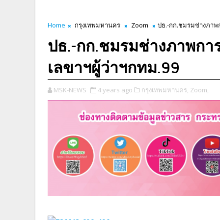
Home
กรุงเทพมหานคร
Zoom
ปธ.-กก.ชมรมช่างภาพกา
ปธ.-กก.ชมรมช่างภาพการเ
เลขาฯผู้ว่าฯกทม.99
MSK-NEWS
4 years ago
กรุงเทพมหานคร,
Zoom,