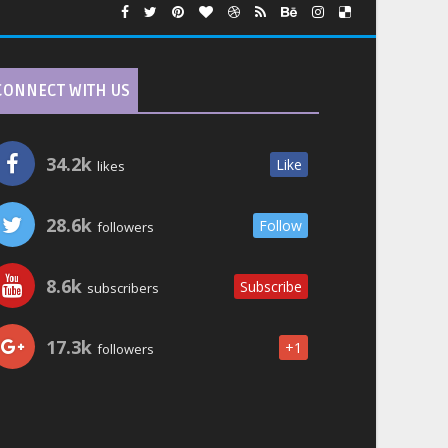
CONNECT WITH US
34.2k
Like
likes
28.6k
Follow
followers
8.6k
Subscribe
subscribers
17.3k
+1
followers