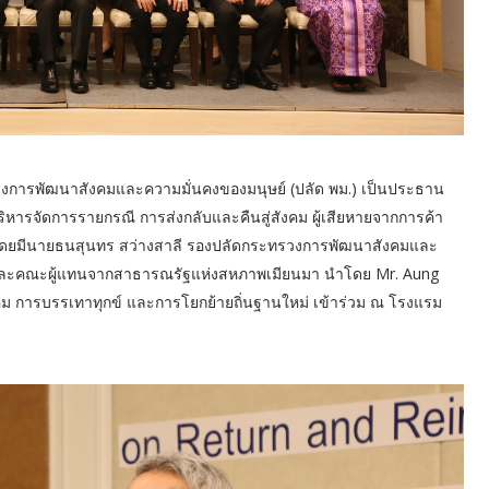
ะทรวงการพัฒนาสังคมและความมั่นคงของมนุษย์ (ปลัด พม.) เป็นประธาน
บริหารจัดการรายกรณี การส่งกลับและคืนสู่สังคม ผู้เสียหายจากการค้า
โดยมีนายธนสุนทร สว่างสาลี รองปลัดกระทรวงการพัฒนาสังคมและ
และคณะผู้แทนจากสาธารณรัฐแห่งสหภาพเมียนมา นำโดย Mr. Aung
คม การบรรเทาทุกข์ และการโยกย้ายถิ่นฐานใหม่ เข้าร่วม ณ โรงแรม