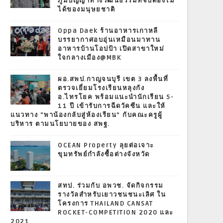
ภูมิปัญญาทางวัฒนธรรมที่จับต้องไม่
ได้ของมนุษยชาติ
Oppa Daek ร้านอาหารเกาหลี
บรรยากาศอบอุ่นเหมือนมาทาน
อาหารบ้านโอปป้า เปิดสาขาใหม่
ใจกลางเมือง@MBK
ผอ.สพป.กาญจนบุรี เขต 3 ลงพื้นที่
ตรวจเยี่ยมโรงเรียนหลุงกัง
อ.ไทรโยค พร้อมแนะนำนักเรียน 5-
11 ปี เข้ารับการฉีดวัคซีน และให้
แนวทาง “พาน้องกลับสู่ห้องเรียน” กับคณะครูผู้
บริหาร ตามนโยบายของ สพฐ.
OCEAN Property ลุยต่อเจาะ
ขุมทรัพย์กำลังซื้อต่างจังหวัด
สทป. ร่วมกับ อพวช. จัดกิจกรรม
รางวัลสำหรับเยาวชนชนะเลิศ ใน
โครงการ THAILAND CANSAT
ROCKET-COMPETITION 2020 และ
2021