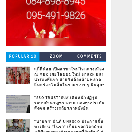
POPULAR 10
ZOOM
COMMENTS
สุกี้ตี๋น้อย เปิดสาขาใหม่ใจกลางเมือง
ณ MBK เผยโฉมมุมใหม่ Snack Bar
นำร่องที่แรก สายกินต้องห้ามพลาด
อิ่มอร่อยไม่อั้นในราคาเบา ๆ ฟินจุกๆ
"SSO TRUST"สปส.เดินหน้าปฏิรูป
ระบบบำนาญชราภาพ กองทุนประกัน
สังคม สร้างเสถียรภาพยั่งยืน
"นายกฯ" ยินดี UNESCO ประกาศขึ้น
ทะเบียน "โนรา" เป็นมรดกโลกด้าน