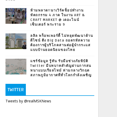
ห้ามพลาด!!มาเวิร์คช็อปทำงาน
หัตถกรรม 4 ภาค ในงาน ART &
CRAFT MARKET @ เดอะไนน์
เซ็นเตอร์ พระราม 9
ลลิล พร็อพเพอร์ตี้ ไม่หยุดพัฒนาด้าน
ดีไซน์ ดึง Big Data ถอดรหัสความ
ต้องการผู้บริโภคสานต่อผู้นำกระแส
แบบบ้านยอดนิยมของไทย
แชร์ข้อมูล รู้ทัน รับมือช่วงภัยพิบัติ
Twitter มีบทบาทสำคัญผ่านการสน
ทนาแบบเรียลไทม์ ท่ามกลางวิกฤต
สภาพภูมิอากาศที่ทั่วโลกกำลังเผชิญ
TWITTER
Tweets by @realMSKNews