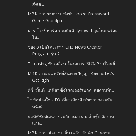
ส่งเส...
MBK ชวนชมการแข่งขัน Jooze Crossword
Game Grandpri...
พาราไดซ์ พาร์ค ร่วมยินดี flynowIII ลุคใหม่ พร้อม
ให...
ช่อง 3 เปิดโครงการ CH3 News Creator
Program รุ่น 2...
T Leasing ขับเคลื่อน โครงการ “ที ลีสซิ่ง เปื้อนยิ้...
MBK ร่วมกรมทรัพย์สินทางปัญญา จัดงาน Let’s
Get Righ...
คู่ซี้ “มิ้นท์+เดนิส” ซิ่งโรลเลอร์เบลด! ลุยด่านหิน...
ไขข้อข้องใจ UFO เที่ยวเมืองสิงห์ชาวบางระจัน
หนังดั...
มูลนิธิชัยพัฒนา ร่วมกับ เดอะมอลล์ กรุ๊ป จัดงาน
แถล...
MBK ชวน ช้อป ชม อิ่ม เพลิน สินค้า GI ความ