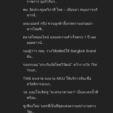
ราชการ มุ่งกำกับฯ...
พม. จัดประชุมทวิภาคี ไทย – เมียนมา หนุนการบริ
หารจั...
เดอะมอลล์ กรุ๊ป ชวนลูกค้าลิ้มรสความอร่อยอา
หารไทยฟิ...
ตลาดไทออนไลน์ ฉลองความสำเร็จครบ 1 ปี เผย
ยอดดาวน์...
รองผู้ว่าฯ กทม. วางวิสัยทัศน์ใช้ Bangkok Brand
ดัน...
รองกก.ผอ."ประกันภัยไทยวิวัฒน์" คว้ารางวัล The
Youn...
TMB ธนชาต ลงนาม MOU ให้บริการสินเชื่อ
สวัสดิการอเนก...
วธ. มอบโล่เชิดชู “ละครมาตาลดา” เป็นละครน้ำดี
พร้อม...
ชูเชียงใหม่ ‘นครที่เป็นที่สุดแห่งความสง่างามทาง
วัฒ...