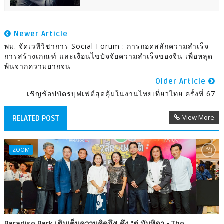
Newer Article
พม. จัดเวทีวิชาการ Social Forum : การถอดสลักความสำเร็จ
การสร้างเกณฑ์ และเงื่อนไขปัจจัยความสำเร็จของจีน เพื่อหลุด
พ้นจากความยากจน
Older Article
เชิญช้อปบัตรบุฟเฟต์สุดคุ้มในงานไทยเที่ยวไทย ครั้งที่ 67
View More
RELATED POST
ZOOM
Paradise Park เติมเต็มความคิดถึง! ดึง “ตู่ นันทิดา - The