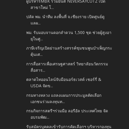
ผู้บริหารMBK ร่วมยินดี NEVERSAYCUTZ เปิด
สาขาใหม่ โ...
ปลัด พม. นำทีม ลงพื้นที่ จ.เชียงราย เปิดศูนย์ดู
แลผ...
พม. รับมอบจานดอกลำดวน 1,500 ชุด ช่วยผู้สูงอา
ยุในศู...
ภาษีเจริญเปิดย่านสร้างสรรค์ชุมชนพูนบำเพ็ญกระ
ตุ้นเศ...
การสื่อสารเพื่อเศรษฐศาสตร์ วิทยาลัยนวัตกรรม
สื่อสาร...
ตลาดไทออนไลน์จับมือนอร์ธเวสต์ เชอร์รี่ &
USDA จัดข...
กรมทางหลวง แถลงแผนการประมูลคัดเลือก
เอกชนร่วมลงทุนท...
กรมกิจการสตรีฯร่วมมือ ลอรีอัล ประเทศไทย จัด
อบรมพัฒ...
รับสมัครบุคคลเข้ารับการคัดเลือกฯ บริหารกองทุน