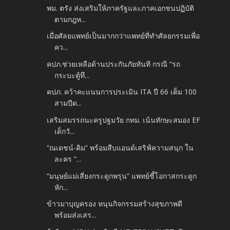
พม. ตรัง ส่งเสริมให้ภาครัฐและภาคเอกชนปฏิบัติ
ตามกฎห...
เมื่อศัลยแพทย์เป็นมากกว่าแพทย์ที่ทำศัลยกรรมเพื่อ
คว...
คปภ.ช่วยเหลือด้านประกันภัยทันที กรณี “รถ
กระบะตู้ทึ...
คปภ. คว้าคะแนนการประเมิน ITA ปี 66 เต็ม 100
สามปีต...
เสริมสมรรถนะครูปฐมวัย กทม. เน้นทักษะสมอง EF
เด็กวั...
“ณเดชน์-คิม” พร้อมสืบแอนด์เสริฟ์ความสนุก ใน
ละคร “...
“มนุษย์แม่เสี่ยงกระดูกพรุน” แพทย์ชี้โอกาสกระดูก
หัก...
ข้าวมาบุญครอง หนุนกิจกรรมสร้างสุขภาพดี
พร้อมส่งเสร...