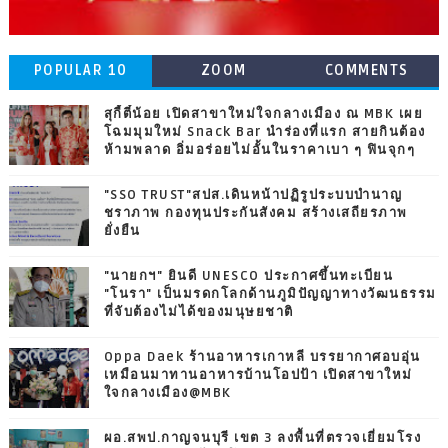
POPULAR 10
ZOOM
COMMENTS
สุกี้ตี๋น้อย เปิดสาขาใหม่ใจกลางเมือง ณ MBK เผย
โฉมมุมใหม่ Snack Bar นำร่องที่แรก สายกินต้อง
ห้ามพลาด อิ่มอร่อยไม่อั้นในราคาเบา ๆ ฟินจุกๆ
"SSO TRUST"สปส.เดินหน้าปฏิรูประบบบำนาญ
ชราภาพ กองทุนประกันสังคม สร้างเสถียรภาพ
ยั่งยืน
"นายกฯ" ยินดี UNESCO ประกาศขึ้นทะเบียน
"โนรา" เป็นมรดกโลกด้านภูมิปัญญาทางวัฒนธรรม
ที่จับต้องไม่ได้ของมนุษยชาติ
Oppa Daek ร้านอาหารเกาหลี บรรยากาศอบอุ่น
เหมือนมาทานอาหารบ้านโอปป้า เปิดสาขาใหม่
ใจกลางเมือง@MBK
ผอ.สพป.กาญจนบุรี เขต 3 ลงพื้นที่ตรวจเยี่ยมโรง