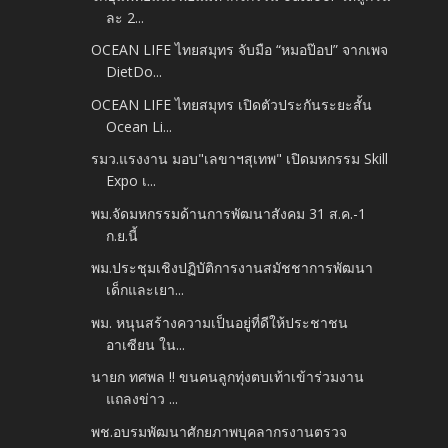
ละ 2...
OCEAN LIFE ไทยสมุทร จับมือ “หมอป๊อป” จากเพจ
DietDo...
OCEAN LIFE ไทยสมุทร เปิดตัวประกันระยะสั้น
Ocean Li...
รมว.แรงงาน มอบ"เลขาฯสุเทพ" เปิดมหกรรม Skill
Expo เ...
พม.จัดมหกรรมด้านการพัฒนาสังคม 31 ส.ค.-1
ก.ย.นี้
พม.ประชุมเชิงปฏิบัติการงานสมัชชาการพัฒนา
เด็กและเยา...
พม. หนุนสร้างความเป็นอยู่ที่ดีให้ประชาชน
อาเซียน ใน...
นายก ทศพล !! ขนคนลูกทุ่งตบเท้าเข้าร่วมงาน
แถลงข่าว ...
พช.อบรมพัฒนาศักยภาพบุคลากรงานตรวจ