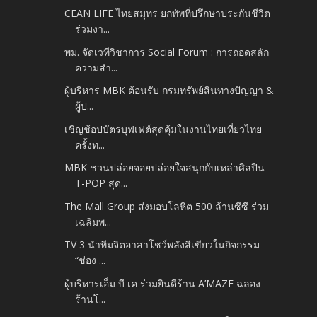
CEAN LIFE ไทยสมุทร ยกทัพที่ปรึกษาประกันชีวิต
ร่วมงา...
พม. จัดเวทีวิชาการ Social Forum : การถอดสลัก
ความสำ...
ผู้บริหาร MBK ต้อนรับ กรมทรัพย์สินทางปัญญา &
ผู้ป...
เชิญช้อปบัตรบุฟเฟต์สุดคุ้มในงานไทยเที่ยวไทย
ครั้งท...
MBK ชวนปล่อยจอยปล่อยใจสนุกกับเหล่าศิลปิน
T-POP สุด...
The Mall Group ส่งมอบโลหิต 500 ล้านซีซี ร่วม
เฉลิมพ...
TV 3 นำทีมจิตอาสาโชว์พลังสีเขียวในกิจกรรม
“ช่อง ...
ผู้บริหารเอ็ม บี เค ร่วมยินดีร้าน A’MAZE ฉลอง
ร้านโ...