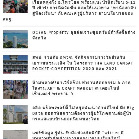
เรียนหลุงกัง อ.ไทรโยค พร้อมแนะนำนักเรียน 5-11
ปี เข้ารับการฉีดวัคซีน และให้แนวทาง “พาน้องกลับ
สู่ห้องเรียน” กับคณะครูผู้บริหาร ตามนโยบายของ
สพฐ.
OCEAN Property ลุยต่อเจาะขุมทรัพย์กำลังซื้อต่าง
จังหวัด
สทป. ร่วมกับ อพวช. จัดกิจกรรมรางวัลสำหรับ
เยาวชนชนะเลิศ ใน โครงการ THAILAND CANSAT
ROCKET-COMPETITION 2020 และ 2021
ห้ามพลาด!!มาเวิร์คช็อปทำงานหัตถกรรม 4 ภาค
ในงาน ART & CRAFT MARKET @ เดอะไนน์
เซ็นเตอร์ พระราม 9
ลลิล พร็อพเพอร์ตี้ ไม่หยุดพัฒนาด้านดีไซน์ ดึง Big
Data ถอดรหัสความต้องการผู้บริโภคสานต่อผู้นำ
กระแสแบบบ้านยอดนิยมของไทย
แชร์ข้อมูล รู้ทัน รับมือช่วงภัยพิบัติ Twitter มี
บทบาทสำคัญผ่านการสนทนาแบบเรียลไทม์