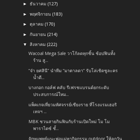
ธันวาคม
(127)
►
พฤศจิกายน
(183)
►
ตุลาคม
(170)
►
กันยายน
(214)
►
สิงหาคม
(222)
▼
Wacoal Mega Sale วาโก้ลดทุกชิ้น ช้อปฟินทั้ง
ร้าน สู...
“จ๋า ยศสินี” นำทีม “มาตาลดา” รับโล่เชิดชูละคร
น้ำดี...
บางกอก กอล์ฟ คลับ รีเฟรชแบรนด์ยกระดับ
ประสบการณ์ใหม...
แพ็คเกจเที่ยวมหัศจรรย์เชียงราย ที่โรงแรมเฮอริ
เทจฯ ...
MBK ชวนสายกินฟินกับร้านเปิดใหม่ โม โม
พาราไดซ์ ชั้...
จักษุแพทย์แนะพ่อแม่หากิจกรรม outdoor ให้ลูกวัน