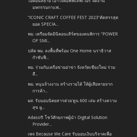
ไอคอนสยาม เอาใจคอฟฟี่เลิฟเวอร์ จัดงาน
มหกรรมกาแฟ...
“ICONIC CRAFT COFFEE FEST 2023”คัดสรรสุด
ยอด SPECIA...
พม. เตรียมจัดมินิคอนเสิร์ตของคนพิการ “POWER
OF SMI...
ปลัด พม. ลงพื้นที่พร้อม One Home นราธิวาส
กำชับฟื...
พม. ร่วมกับเครือข่ายอ่าข่า จังหวัดเชียงใหม่ ร่วม
สื...
พม. หนุนจ้างงาน สร้างรายได้ ให้ผู้เสียหายจาก
การค้า...
ผส. รับมอบนิตยสารต่วย'ตูน 600 เล่ม สร้างความ
สุข ผู...
Adasoft โชว์ศักยภาพผู้นำ Digital Solution
Provider...
เพจ Because We Care รับมอบเงินบริจาคเพื่อ