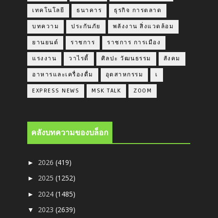
เทคโนโลยี
ธนาคาร
ธุรกิจ การตลาด
บทความ
ประกันภัย
พลังงาน สิ่งแวดล้อม
ยานยนต์
ราชการ
ราชการ การเมือง
แรงงาน
วาไรตี้
ศิลปะ วัฒนธรรม
สังคม
อาหารและเครื่องดื่ม
อุตสาหกรรม
เ
EXPRESS NEWS
MSK TALK
ZOOM
คลังบทความของบล็อก
2026
(419)
►
2025
(1252)
►
2024
(1485)
►
2023
(2639)
▼