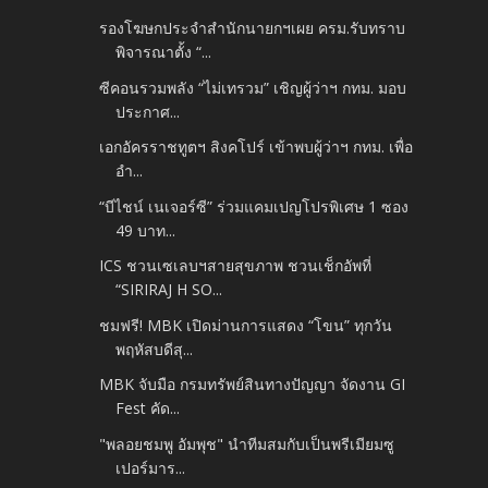
รองโฆษกประจำสำนักนายกฯเผย ครม.รับทราบ
พิจารณาตั้ง “...
ซีคอนรวมพลัง “ไม่เทรวม” เชิญผู้ว่าฯ กทม. มอบ
ประกาศ...
เอกอัครราชทูตฯ สิงคโปร์ เข้าพบผู้ว่าฯ กทม. เพื่อ
อำ...
“บีไชน์ เนเจอร์ซี” ร่วมแคมเปญโปรพิเศษ 1 ซอง
49 บาท...
ICS ชวนเซเลบฯสายสุขภาพ ชวนเช็กอัพที่
“SIRIRAJ H SO...
ชมฟรี! MBK เปิดม่านการแสดง “โขน” ทุกวัน
พฤหัสบดีสุ...
MBK จับมือ กรมทรัพย์สินทางปัญญา จัดงาน GI
Fest คัด...
"พลอยชมพู อัมพุช" นำทีมสมกับเป็นพรีเมียมซู
เปอร์มาร...