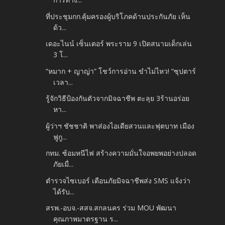
ที่ประชุมกก.คุ้มครองผู้บริโภคด้านประกันภัย เห็น
ด้ว...
เดอะไนน์ เซ็นเตอร์ พระราม 9 เปิดสนามเด็กเล่น
3 โ...
“หมาก + ญาญ่า” โชว์การอ่าน ขำไม่ไหว! “ซุปตาร์
เวลา...
รู้จักวิธีป้องกันตัวจากมิจฉาชีพ ตะลุย 3ร้านอร่อย
หา...
ผู้ว่าฯ ชัชชาติ พาส่องไอเดียสวนและฟุตบาท เมือง
ฟูกู...
กทม. ซ้อมหนีไฟ สร้างความมั่นใจอพยพอย่างปลอด
ภัยเมื่...
ตำรวจไซเบอร์ เตือนภัยมิจฉาชีพส่ง SMS แจ้งว่า
ได้รับ...
สรพ.-อบจ.-สสจ.สกลนคร ร่วม MOU พัฒนา
คุณภาพมาตรฐาน ร...