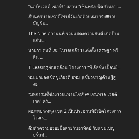
“นอร์ธเวสต์ เชอร์รี่” ผสาน “เซ็นทรัล ฟู้ด รีเทล” -...
สืบนครบาลเซอร์ไพรส์วันเกิดด้วยหมายจับ!!!รวบ
บัญชีม...
The Nine ติวานนท์ ร่วมแสดงความยินดี เปิดร้าน
แก่นเ...
นายกฯ คนที่ 30: โปรดเกล้าฯ แต่งตั้ง เศรษฐา ทวี
สิน ...
T Leasing ขับเคลื่อน โครงการ “ที ลีสซิ่ง เปื้อนยิ...
พม. ยกย่องเชิดชูเกียรติ อพม. (เชี่ยวชาญด้านผู้สู
งอ...
"มหกรรมชี้ช่องรวยแฟรนไชส์ @ เซ็นทรัล เวสต์
เกต" ครั...
ผอ.สพป.พัทลุง เขต 2 เป็นประธานพิธีเปิดโครงการ
โรงเร...
ดื่มด่ำความอร่อยมื้อสายวันอาทิตย์ กับแชมเปญ
บรั้นช์...