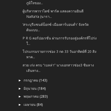
ภูมิใจของ...
ผู้บริหารพาราไดซ์ พาร์ค แสดงความยินดี
NaRaYa (นารา...
‘สระบุรีแซนด์บ็อกซ์-เมืองคาร์บอนต่ำ’ จังหวัด
ต้นแบบ...
P R G คอร์ปอเรชั่น ผ่านการรับรองสู่องค์กรที่โปร่ง
ใ...
โปรแกรมรายการช่อง 3 กด 33 วันอาทิตย์ที่ 20 สิง
หาค...
สวย เก่ง ครบ “เบลล่า” นางเอกสาวช่อง3 ชิมลาง
เส้นทาง...
กรกฎาคม
(143)
►
มิถุนายน
(184)
►
พฤษภาคม
(283)
►
เมษายน
(84)
►