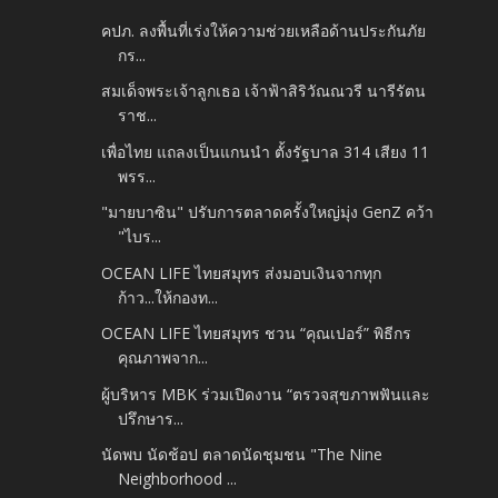
คปภ. ลงพื้นที่เร่งให้ความช่วยเหลือด้านประกันภัย
กร...
สมเด็จพระเจ้าลูกเธอ เจ้าฟ้าสิริวัณณวรี นารีรัตน
ราช...
เพื่อไทย แถลงเป็นแกนนำ ตั้งรัฐบาล 314 เสียง 11
พรร...
"มายบาซิน" ปรับการตลาดครั้งใหญ่มุ่ง GenZ คว้า
"ไบร...
OCEAN LIFE ไทยสมุทร ส่งมอบเงินจากทุก
ก้าว...ให้กองท...
OCEAN LIFE ไทยสมุทร ชวน “คุณเปอร์” พิธีกร
คุณภาพจาก...
ผู้บริหาร MBK ร่วมเปิดงาน “ตรวจสุขภาพฟันและ
ปรึกษาร...
นัดพบ นัดช้อป ตลาดนัดชุมชน "The Nine
Neighborhood ...