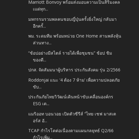
Marriott Bonvoy พร้อมส่งมอบความเป็นสิริมงคล
เแด่ทุก...
มหกรรมรวมพลคนชอบญี่ปุ่นครั้งยิ่งใหญ่ กลับมา
อีกครั้...
พม. ระดมทีม พร้อมหน่วย One Home สานพลังหุ้น
ส่วนทาง...
“ช้อปอย่างมีสไตล์ รายได้เพื่อชุมชน” ช้อป ชิม
ของดี...
ปกส. จัดสัมมนาผู้บริหาร ประกันสังคม รุ่น 2/2566
Roddonjai แนะ ‘4 ต้อง 7 ห้าม’ เพื่อความปลอดภัย
ขับ...
ประกันภัยไทยวิวัฒน์เดินหน้าขับเคลื่อนองค์กร
ESG เต...
แมริออท บอนวอย เปิดตัวซีรีส์ “ไทย เชฟ มาสเต
อร์ส อั...
TCAP กำไรโตต่อเนื่องตามแผนกลยุทธ์ Q2/66
กำไรเพิ่ม...