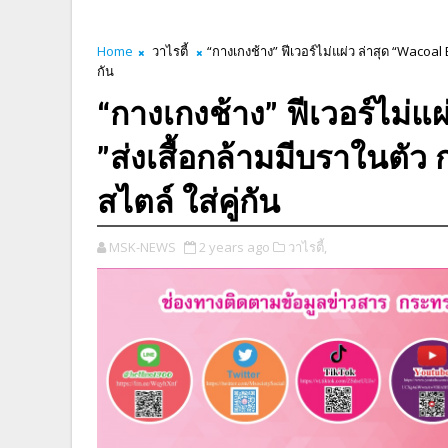
Home
วาไรตี้
“กางเกงช้าง” ฟีเวอร์ไม่แผ่ว ล่าสุด “Wacoal
กัน
“กางเกงช้าง” ฟีเวอร์ไม่แ
”ส่งเสื้อกล้ามมีบราในตัว
สไตล์ ใส่คู่กัน
MSK-NEWS
2 years ago
วาไรตี้,