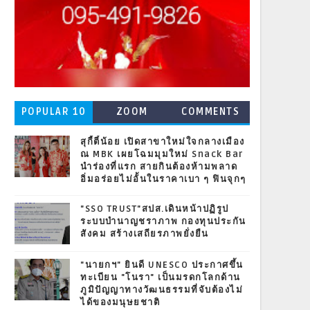
POPULAR 10
ZOOM
COMMENTS
สุกี้ตี๋น้อย เปิดสาขาใหม่ใจกลางเมือง
ณ MBK เผยโฉมมุมใหม่ Snack Bar
นำร่องที่แรก สายกินต้องห้ามพลาด
อิ่มอร่อยไม่อั้นในราคาเบา ๆ ฟินจุกๆ
"SSO TRUST"สปส.เดินหน้าปฏิรูป
ระบบบำนาญชราภาพ กองทุนประกัน
สังคม สร้างเสถียรภาพยั่งยืน
"นายกฯ" ยินดี UNESCO ประกาศขึ้น
ทะเบียน "โนรา" เป็นมรดกโลกด้าน
ภูมิปัญญาทางวัฒนธรรมที่จับต้องไม่
ได้ของมนุษยชาติ