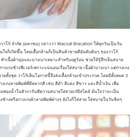
าโก้ จำกัด (มหาชน) กล่าวว่า Wacoal Bracation ให้ทุกวันเป็นวัน
จก็เกิดขึ้น โดยเสื้อกล้ามก็เป็นสินค้าขายดีอันดับต้นๆ ของวาโก้
ำเนื้อผ้านุ่มและบางเบาเหมาะสำหรับฤดูร้อน ช่วยให้รู้สึกเย็นสบาย
กางเกงช้างฟีเวอร์เพราะแน่นอนเรื่องใส่สบาย เนื้อผ้าบางเบา แต่กางเกง
ยทั้งชุด วาโก้เห็นโอกาสนี้จึงส่งเสื้อกล้ามเข้าประกวด โดยมีทั้งหมด 3
บกางเกงลายพิมพ์ที่มีหลากสี เช่น สีดำ สีแดง สีขาว และสีน้ำเงิน เพื่อ
ริมฟองน้ำในตัวการันตีความสบายใส่สวยเก๋มีสไตล์ มั่นใจว่าจะเป็น
กงช้างหรือกางเกงผ้าลายพิมพ์ต่างๆ ยังไงก็ใส่สวย ใส่สบายในวันชิลๆ