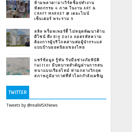
ห้ามพลาด!!มาเวิร์คช็อปทำงาน
หัตถกรรม 4 ภาค ในงาน ART &
CRAFT MARKET @ เดอะไนน์
เซ็นเตอร์ พระราม 9
ลลิล พร็อพเพอร์ตี้ ไม่หยุดพัฒนาด้าน
ดีไซน์ ดึง Big Data ถอดรหัสความ
ต้องการผู้บริโภคสานต่อผู้นำกระแส
แบบบ้านยอดนิยมของไทย
แชร์ข้อมูล รู้ทัน รับมือช่วงภัยพิบัติ
Twitter มีบทบาทสำคัญผ่านการสน
ทนาแบบเรียลไทม์ ท่ามกลางวิกฤต
สภาพภูมิอากาศที่ทั่วโลกกำลังเผชิญ
TWITTER
Tweets by @realMSKNews