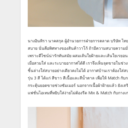
นางอินทิรา นาคสกุล ผู้อำนวยการฝ่ายการตลาด บริษัท ไทยว
สบาย นั่นคือทิศทางของสินค้าวาโก้ ถ้ามีความสบายความมั่นใ
เพราะดีไซน์น่ารักทันสมัย ผสมเส้นใยฝ้ายและเส้นใยเรยอน ท
เมื่อสวมใส่ และระบายอากาศได้ดี เราจึงเห็นจุดขายในช่วง
ชิ้นล่างใส่สบายอย่างเดียวคงไม่ได้ อากาศบ้านเราต้องใส่สบา
รุ่น 3 สี ได้แก่ สีขาว สีเนื้อและสีน้ำตาล เพื่อให้ Match กั
กระตุ้นยอดขายช่วงซัมเมอร์ นอกจากเนื้อผ้าฝ้ายแล้ว ยังเส
แฟชั่นไอเทมที่หยิบใส่ง่ายไม่ต้องรีด Mix & Match กับกางเ