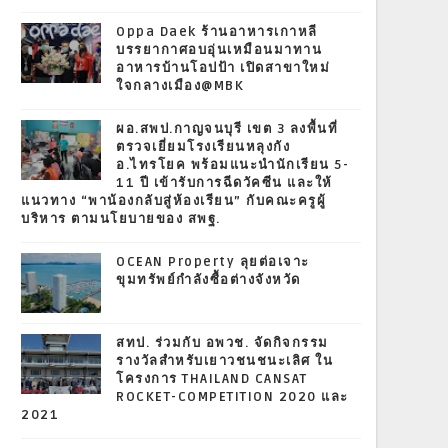
Oppa Daek ร้านอาหารเกาหลี
บรรยากาศอบอุ่นเหมือนมาทาน
อาหารบ้านโอปป้า เปิดสาขาใหม่
ใจกลางเมือง@MBK
ผอ.สพป.กาญจนบุรี เขต 3 ลงพื้นที่
ตรวจเยี่ยมโรงเรียนหลุงกัง
อ.ไทรโยค พร้อมแนะนำนักเรียน 5-
11 ปี เข้ารับการฉีดวัคซีน และให้
แนวทาง “พาน้องกลับสู่ห้องเรียน” กับคณะครูผู้
บริหาร ตามนโยบายของ สพฐ.
OCEAN Property ลุยต่อเจาะ
ขุมทรัพย์กำลังซื้อต่างจังหวัด
สทป. ร่วมกับ อพวช. จัดกิจกรรม
รางวัลสำหรับเยาวชนชนะเลิศ ใน
โครงการ THAILAND CANSAT
ROCKET-COMPETITION 2020 และ
2021