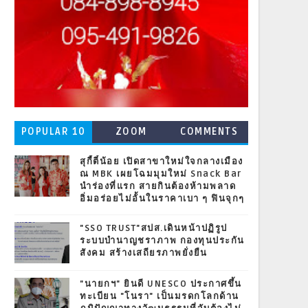
POPULAR 10
ZOOM
COMMENTS
สุกี้ตี๋น้อย เปิดสาขาใหม่ใจกลางเมือง
ณ MBK เผยโฉมมุมใหม่ Snack Bar
นำร่องที่แรก สายกินต้องห้ามพลาด
อิ่มอร่อยไม่อั้นในราคาเบา ๆ ฟินจุกๆ
"SSO TRUST"สปส.เดินหน้าปฏิรูป
ระบบบำนาญชราภาพ กองทุนประกัน
สังคม สร้างเสถียรภาพยั่งยืน
"นายกฯ" ยินดี UNESCO ประกาศขึ้น
ทะเบียน "โนรา" เป็นมรดกโลกด้าน