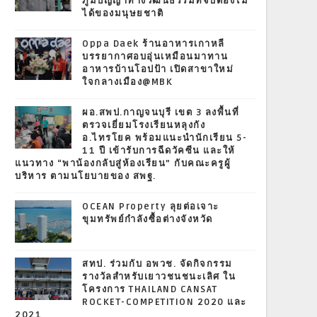
ภูมิปัญญาทางวัฒนธรรมที่จับต้องไม่
ได้ของมนุษยชาติ
Oppa Daek ร้านอาหารเกาหลี
บรรยากาศอบอุ่นเหมือนมาทาน
อาหารบ้านโอปป้า เปิดสาขาใหม่
ใจกลางเมือง@MBK
ผอ.สพป.กาญจนบุรี เขต 3 ลงพื้นที่
ตรวจเยี่ยมโรงเรียนหลุงกัง
อ.ไทรโยค พร้อมแนะนำนักเรียน 5-
11 ปี เข้ารับการฉีดวัคซีน และให้
แนวทาง “พาน้องกลับสู่ห้องเรียน” กับคณะครูผู้
บริหาร ตามนโยบายของ สพฐ.
OCEAN Property ลุยต่อเจาะ
ขุมทรัพย์กำลังซื้อต่างจังหวัด
สทป. ร่วมกับ อพวช. จัดกิจกรรม
รางวัลสำหรับเยาวชนชนะเลิศ ใน
โครงการ THAILAND CANSAT
ROCKET-COMPETITION 2020 และ
2021