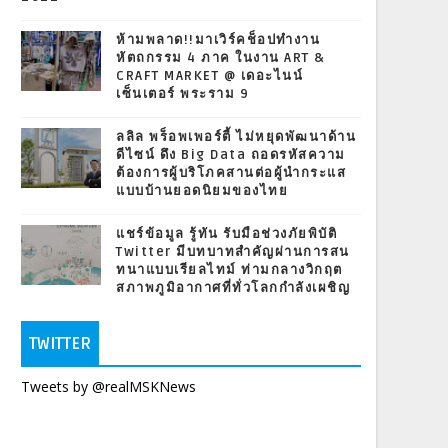
ห้ามพลาด!!มาเวิร์คช็อปทำงาน
หัตถกรรม 4 ภาค ในงาน ART &
CRAFT MARKET @ เดอะไนน์
เซ็นเตอร์ พระราม 9
ลลิล พร็อพเพอร์ตี้ ไม่หยุดพัฒนาด้าน
ดีไซน์ ดึง Big Data ถอดรหัสความ
ต้องการผู้บริโภคสานต่อผู้นำกระแส
แบบบ้านยอดนิยมของไทย
แชร์ข้อมูล รู้ทัน รับมือช่วงภัยพิบัติ
Twitter มีบทบาทสำคัญผ่านการสน
ทนาแบบเรียลไทม์ ท่ามกลางวิกฤต
สภาพภูมิอากาศที่ทั่วโลกกำลังเผชิญ
TWITTER
Tweets by @realMSKNews