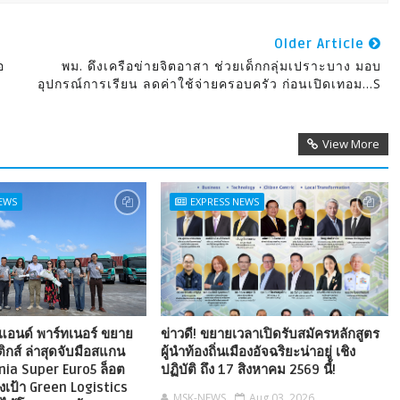
Older Article
อ
พม. ดึงเครือข่ายจิตอาสา ช่วยเด็กกลุ่มเปราะบาง มอบ
อุปกรณ์การเรียน ลดค่าใช้จ่ายครอบครัว ก่อนเปิดเทอม...S
View More
NEWS
EXPRESS NEWS
อนด์ พาร์ทเนอร์ ขยาย
ข่าวดี! ขยายเวลาเปิดรับสมัครหลักสูตร
ติกส์ ล่าสุดจับมือสแกน
ผู้นำท้องถิ่นเมืองอัจฉริยะน่าอยู่ เชิง
ania Super Euro5 ล็อต
ปฏิบัติ ถึง 17 สิงหาคม 2569 นี้!
ุ่งเป้า Green Logistics
MSK-NEWS
Aug 03, 2026