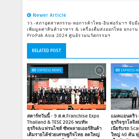
Newer Article
วว.-สภาอุตสาหกรรม-หอการค้าไทย-อินฟอร์มาฯ จับมื
เพิ่มมูลค่าสินค้าอาหาร & เครื่องดื่มส่งออกไทย ยกงาน
ProPak Asia 2024 ศูนย์รวมนวัตกรรมฯ
RELATED POST
EXPRESS NEWS
EXPRESS 
สตาร์ทวันนี้ - 9 ส.ค.Franchise Expo
แมคแอนดริว แ
Thailand & TESE 2026 พบทัพ
ธุรกิจรุกโลจิส
ธุรกิจ&แฟรนไชส์ ซัพพลายเออร์สินค้า
เนียรับรถ Sc
เติมรายได้ช่วยเศรษฐกิจไทย ลดใหญ่
ใหญ่ 40 คัน พ