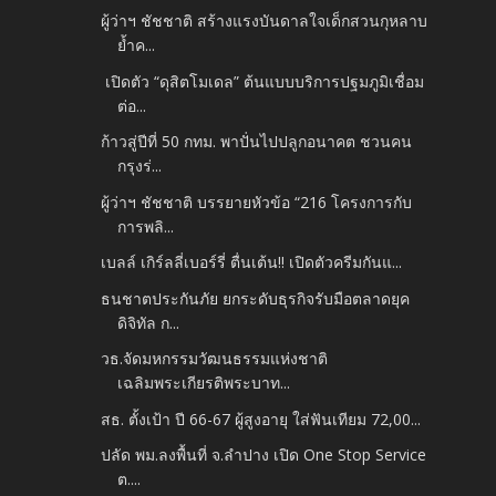
ผู้ว่าฯ ชัชชาติ สร้างแรงบันดาลใจเด็กสวนกุหลาบ
ย้ำค...
เปิดตัว “ดุสิตโมเดล” ต้นแบบบริการปฐมภูมิเชื่อม
ต่อ...
ก้าวสู่ปีที่ 50 กทม. พาปั่นไปปลูกอนาคต ชวนคน
กรุงร่...
ผู้ว่าฯ ชัชชาติ บรรยายหัวข้อ “216 โครงการกับ
การพลิ...
เบลล์ เกิร์ลลี่เบอร์รี่ ตื่นเต้น!! เปิดตัวครีมกันแ...
ธนชาตประกันภัย ยกระดับธุรกิจรับมือตลาดยุค
ดิจิทัล ก...
วธ.จัดมหกรรมวัฒนธรรมแห่งชาติ
เฉลิมพระเกียรติพระบาท...
สธ. ตั้งเป้า ปี 66-67 ผู้สูงอายุ ใส่ฟันเทียม 72,00...
ปลัด พม.ลงพื้นที่ จ.ลำปาง เปิด One Stop Service
ต....