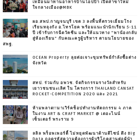
เหมือนมาทานอาหารบ้านโอปป้า เปิดสาขาใหม่
ใจกลางเมือง@MBK
ผอ.สพป.กาญจนบุรี เขต 3 ลงพื้นที่ตรวจเยี่ยมโรง
เรียนหลุงกัง อ.ไทรโยค พร้อมแนะนำนักเรียน 5-11
ปี เข้ารับการฉีดวัคซีน และให้แนวทาง “พาน้องกลับ
สู่ห้องเรียน” กับคณะครูผู้บริหาร ตามนโยบายของ
สพฐ.
OCEAN Property ลุยต่อเจาะขุมทรัพย์กำลังซื้อต่าง
จังหวัด
สทป. ร่วมกับ อพวช. จัดกิจกรรมรางวัลสำหรับ
เยาวชนชนะเลิศ ใน โครงการ THAILAND CANSAT
ROCKET-COMPETITION 2020 และ 2021
ห้ามพลาด!!มาเวิร์คช็อปทำงานหัตถกรรม 4 ภาค
ในงาน ART & CRAFT MARKET @ เดอะไนน์
เซ็นเตอร์ พระราม 9
ลลิล พร็อพเพอร์ตี้ ไม่หยุดพัฒนาด้านดีไซน์ ดึง Big
Data ถอดรหัสความต้องการผู้บริโภคสานต่อผู้นำ