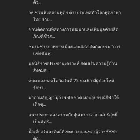
ตัว...
วธ.ชวนฟังสถานทูตฯ ต่างประเทศทั่วโลกพูดภาษา
ไทย ร่าย...
ชวนติดตามทิศทางการพัฒนาและเพิ่มมูลค่าผลิต
ภัณฑ์ชีวภ...
ชมรมช่างภาพการเมืองและสสส.จัดกิจกรรม “การ
แข่งขันฟุ...
มูลนิธิราชประชานุเคราะห์ จัดเสริมความรู้ด้าน
สังคมส...
ศบค.แจงยอดโควิดวันที่ 25 ก.ค.65 มีผู้ป่วยใหม่
รักษา...
มาตามสัญญา ผู้ว่าฯ ชัชชาติ มอบอุปกรณ์กีฬาให้
เด็กชุ...
แนะประกาศสงครามกับฝุ่นเพราะอากาศบริสุทธิ์
เป็นสิทธิ...
มื้อเที่ยงวันอาทิตย์ที่เขตบางบอนของผู้ว่าฯชัชชา
ติก...