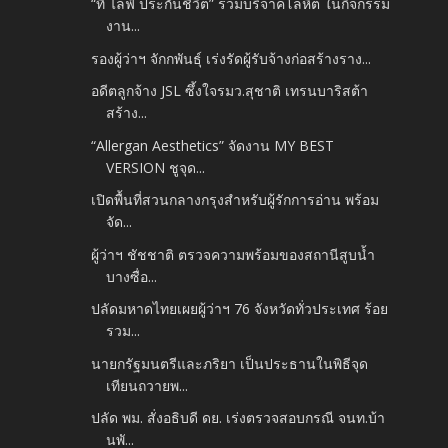
“ที ไลฟ์ ประกันชีวิต” ร่วมบริจาคโลหิต ในกิจกรรม
งาน...
รองผู้ว่าฯ จักกพันธุ์ เร่งรัดผู้รับจ้างก่อสร้างราง...
อดีตลูกจ้าง JSL ซึ้งใจรมว.สุชาติ เทรนบาริสต้า
สร้าง...
“Allergan Aesthetics” จัดงาน MY BEST
VERSION ชูจุด...
เปิดพื้นที่สวนกลางกรุงสำหรับผู้รักการอ่าน พร้อม
จัด...
ผู้ว่าฯ ชัชชาติ ตรวจความพร้อมของสถานีสูบน้ำ
บางซื่อ...
ปลัดมหาดไทยเผยผู้ว่าฯ 76 จังหวัดทั่วประเทศ ร้อย
รวม...
นายกรัฐมนตรีและภริยา เป็นประธานในพิธีจุด
เทียนถวายพ...
ปลัด พม. สั่งอธิบดี ดย. เร่งตรวจสอบกรณี จนท.บ้า
นพั...