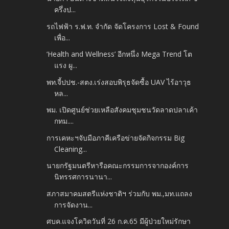
ครึ่งป...
รถไฟฟ้า ร.ฟ.ท. จำกัด จัดโครงการ Lost & Found
เพื่อ...
‘Health and Wellness’ อีกหนึ่ง Mega Trend โต
แรง ผู...
พท.จี้ปปช.-สตง.เร่งสอบพิรุธจัดซื้อ UAV ไร้อาวุธ
หล...
พม. เปิดศูนย์ช่วยเหลือสังคมชุมชนวัดลาดปลาเค้า
กทม....
การเคหะฯจับมือภาคีเครือข่ายจัดกิจกรรม Big
Cleaning...
นายกรัฐมนตรีหารือคณะกรรมการจากองค์การ
นิทรรศการนานา...
สภาสมาคมสตรีแห่งชาติฯ ร่วมกับ พม.,มท.แถลง
การจัดงาน...
ศบค.แจงโควิดวันที่ 26 ก.ค.65 มีผู้ป่วยใหม่รักษา