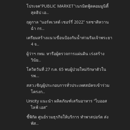
โปรเจค“PUBLIC MARKET"เนรมิตฟู้ดคอมมูนิตี้
สุดฮิป เอ...
ฤดูกาล “นอร์ทเวสต์ เชอร์รี่ 2022” รสชาติหวาน
ฉ่ำ กร...
เตรียมสร้างแนวเขื่อนป้องกันน้ำท่วมริมเจ้าพระยา
4 จ...
ผู้ว่าฯ กทม. หารือผู้ตรวจการแผ่นดิน เร่งสร้าง
วินัย...
โควิดวันที่ 27 ก.ค. 65 พบผู้ป่วยใหม่รักษาตัวใน
รพ....
สสว.เชิญผู้ประกอบการทั่วประเทศสมัครเข้าร่วม
โครงก...
Unicity แนะนำ ผลิตภัณฑ์เสริมอาหาร “ไบออส
ไลฟ์ เอส”
ชี้พิกัด ศูนย์รวมธุรกิจให้บริการ ทำพาสปอร์ต ส่ง
พัส...