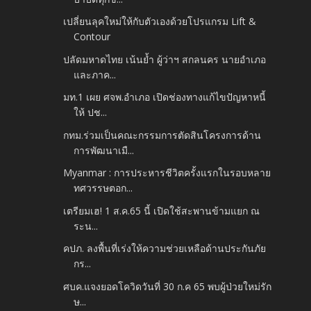
เปลี่ยนลุคใหม่ให้กับตัวเองด้วยโปรแกรม Lift &
Contour
ปลัดมหาดไทย เน้นย้ำ ผู้ว่าฯ สกลนคร นายอำเภอ
และภาค...
มท.1 เผย ศจพ.อำเภอ เปิดช่องทางแก้ไขปัญหาหนี้
ให้ ปช...
กทม.ร่วมเป็นคณะกรรมการตัดสินโครงการด้าน
การพัฒนาเมื...
Myanmar : การประหารชีวิตครั้งแรกในรอบหลาย
ทศวรรษตอก...
เตรียมเฮ! 1 ส.ค.65 นี้ เปิดใช้สะพานข้ามแยก ณ
ระน...
คปภ. ลงพื้นที่เร่งให้ความช่วยเหลือด้านประกันภัย
กร...
ศบค.แจงยอดโควิดวันที่ 30 ก.ค 65 พบผู้ป่วยใหม่รัก
ษ...