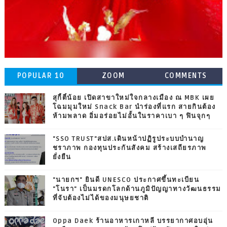
POPULAR 10
ZOOM
COMMENTS
สุกี้ตี๋น้อย เปิดสาขาใหม่ใจกลางเมือง ณ MBK เผย
โฉมมุมใหม่ Snack Bar นำร่องที่แรก สายกินต้อง
ห้ามพลาด อิ่มอร่อยไม่อั้นในราคาเบา ๆ ฟินจุกๆ
"SSO TRUST"สปส.เดินหน้าปฏิรูประบบบำนาญ
ชราภาพ กองทุนประกันสังคม สร้างเสถียรภาพ
ยั่งยืน
"นายกฯ" ยินดี UNESCO ประกาศขึ้นทะเบียน
"โนรา" เป็นมรดกโลกด้านภูมิปัญญาทางวัฒนธรรม
ที่จับต้องไม่ได้ของมนุษยชาติ
Oppa Daek ร้านอาหารเกาหลี บรรยากาศอบอุ่น