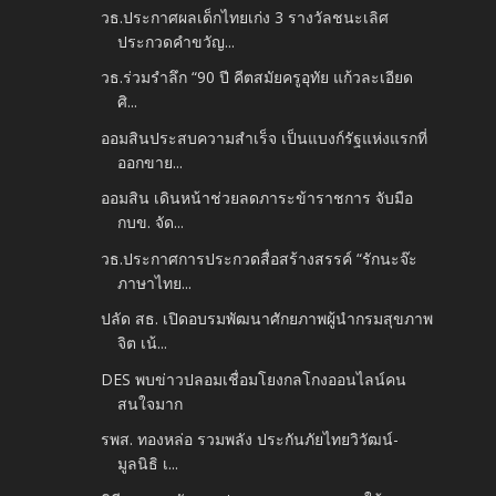
วธ.ประกาศผลเด็กไทยเก่ง 3 รางวัลชนะเลิศ
ประกวดคำขวัญ...
วธ.ร่วมรำลึก “90 ปี คีตสมัยครูอุทัย แก้วละเอียด
ศิ...
ออมสินประสบความสำเร็จ เป็นแบงก์รัฐแห่งแรกที่
ออกขาย...
ออมสิน เดินหน้าช่วยลดภาระข้าราชการ จับมือ
กบข. จัด...
วธ.ประกาศการประกวดสื่อสร้างสรรค์ “รักนะจ๊ะ
ภาษาไทย...
ปลัด สธ. เปิดอบรมพัฒนาศักยภาพผู้นำกรมสุขภาพ
จิต เน้...
DES พบข่าวปลอมเชื่อมโยงกลโกงออนไลน์คน
สนใจมาก
รพส. ทองหล่อ รวมพลัง ประกันภัยไทยวิวัฒน์-
มูลนิธิ เ...