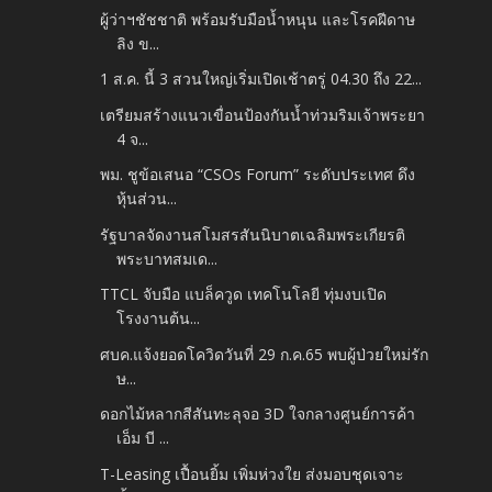
ผู้ว่าฯชัชชาติ พร้อมรับมือน้ำหนุน และโรคฝีดาษ
ลิง ข...
1 ส.ค. นี้ 3 สวนใหญ่เริ่มเปิดเช้าตรู่ 04.30 ถึง 22...
เตรียมสร้างแนวเขื่อนป้องกันน้ำท่วมริมเจ้าพระยา
4 จ...
พม. ชูข้อเสนอ “CSOs Forum” ระดับประเทศ ดึง
หุ้นส่วน...
รัฐบาลจัดงานสโมสรสันนิบาตเฉลิมพระเกียรติ
พระบาทสมเด...
TTCL จับมือ แบล็ควูด เทคโนโลยี ทุ่มงบเปิด
โรงงานต้น...
ศบค.แจ้งยอดโควิดวันที่ 29 ก.ค.65 พบผู้ป่วยใหม่รัก
ษ...
ดอกไม้หลากสีสันทะลุจอ 3D ใจกลางศูนย์การค้า
เอ็ม บี ...
T-Leasing เปื้อนยิ้ม เพิ่มห่วงใย ส่งมอบชุดเจาะ