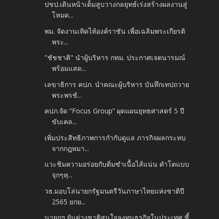
ปชป.เดินหน้าเต็มสูบวางกลยุทธ์เร่งสร้างผลงานสู่
โหมด...
พม. จัดงานเทิดไท้องค์ราชัน เพื่อเฉลิมพระเกียรติ
พระ...
"ชัชชาติ" นำผู้บริหาร กทม. ประกาศเจตนารมณ์
พร้อมแสด...
เลขาธิการ คปภ. นำคณะผู้บริหาร บันทึกเทปถวาย
พระพรชั...
คปภ.จัด “Focus Group” ผุดแผนยุทธศาสตร์ 5 ปี
ขับเคล...
เพิ่มประสิทธิภาพการกำกับดูแล ภารกิจผลกระทบ
จากกฎหมา...
แวะชิมความอร่อยกับติ่มซำเนื้อไส้แน่น คำโตแบบ
จุกๆทุ...
วธ.มอบโล่นายกรัฐมนตรีวันภาษาไทยแห่งชาติปี
2565 ยกย...
นายกฯ ยันต่างชาติสนใจลงทุนธุรกิจในประเทศ ชี้