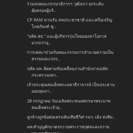
ร่วมถกคณะกรรมาธิการฯ วุฒิสภา ยกระดับ
คุ้มครองผู้บริ...
CP RAM ขานรับ สหประชาชาติ และเครือเจริญ
โภคภัณฑ์ ชู...
“ปลัด สธ.” แนะผู้บริหารรุ่นใหม่มองหาโอกาส
มากกว่าอุ...
การเคหะฯร่วมกับคณะกรรมการอำนวยความเป็น
ธรรมและเร่งร...
ปลัด มท. ติดตามขับเคลื่อนงานสำนักงานปลัด
กระทรวงมหา...
เจ้าประคุณสมเด็จพระมหาธีราจารย์ เป็นประธาน
มอบทุนกา...
28 กรกฎาคม วันเฉลิมพระชนมพรรษาพระบาท
สมเด็จพระเจ้าอ...
ลูกจ้างถูกข้อต่อเครนทับเสียชีวิต! รมว. เฮ้ง ส่งทีม...
มท.ทำบุญตักบาตรถวายพระราชกุศลและถวาย