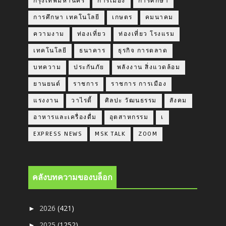
กรุงเทพมหานคร
การเมือง
การศึกษา
การศึกษา เทคโนโลยี
เกษตร
คมนาคม
ความงาม
ท่องเที่ยว
ท่องเที่ยว โรงแรม
เทคโนโลยี
ธนาคาร
ธุรกิจ การตลาด
บทความ
ประกันภัย
พลังงาน สิ่งแวดล้อม
ยานยนต์
ราชการ
ราชการ การเมือง
แรงงาน
วาไรตี้
ศิลปะ วัฒนธรรม
สังคม
อาหารและเครื่องดื่ม
อุตสาหกรรม
เ
EXPRESS NEWS
MSK TALK
ZOOM
คลังบทความของบล็อก
2026
(421)
►
2025
(1252)
►