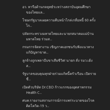
อว. หารือด้านกลยุทธ์ระหว่างสถาบันอุดมศึกษา
ของไทยแล...
โฆษกรัฐบาลเผยความคืบหน้าไกล่เกลี่ยหนี้ 60 ครั้ง
ไก...
ปลัดกระทรวงมหาดไทยและนายกสมาคมแม่บ้าน
มหาดไทย ร่วมส...
กรมการจัดหางาน เชิญภาคเอกชนรับฟังแนวทาง
แก้ปัญหาขาด...
ลูกจ้างถูกเพลาบีบขาเสียชีวิต! นายก สั่ง รมว.เฮ้ง
ส...
รัฐบาลขอบคุณทุกฝ่ายร่วมแก้หนี้ครัวเรือน เปิดราย
ชื่...
เปิดตัวบริษัท Dr.CBD ก้าวแรกของอุตสาหกรรม
Health C...
ศบค.รายงานสถานการณ์การแพร่ระบาดของโรค
ติดโควิด-19 ว...