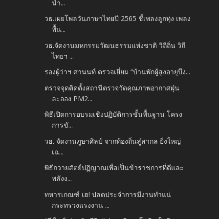
น้ำ...
วธ.เผยโพลวันภาษาไทยปี 2565 ชี้เพลงลูกทุ่ง เพลง
พื้น...
วธ.จัดงานมหกรรมวัฒนธรรมแห่งชาติ วิถีถิ่น วิถี
ไทยฯ ...
รองผู้ว่าฯ ศานนท์ ตรวจเยี่ยม “บ้านพักผู้สูงอายุบึง...
ตรวจจุดติดตั้งสถานีตรวจวัดคุณภาพอากาศฝุ่น
ละออง PM2...
พิธีเปิดการอบรมเชิงปฏิบัติการขั้นพื้นฐาน โครง
การขั...
วธ. จัดงานภูษาศิลป์ จากท้องถิ่นสู่สากล ยิ่งใหญ่
เฉ...
พิธีถวายสัตย์ปฏิญาณเพื่อเป็นข้าราชการที่ดีและ
พลังง...
ทหารเกณฑ์ เฮ! ปลดประจำการมีงานทำแน่
กระทรวงแรงงาน ...