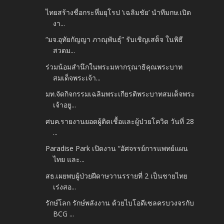
ไทยสร้างชื่อกระหึ่มยุโรป ‘เฉลิมชัย’ นำทีมกษ.เปิด
งา...
“มจ.อุทัยกัญญา ภาณุพันธุ์” รับเชิญเสด็จ ในพิธี
สวดม...
ร่วมน้อมสำนึกในพระมหากรุณาธิคุณพระบาท
สมเด็จพระเจ้า...
มท.จัดกิจกรรมเฉลิมพระเกียรติพระบาทสมเด็จพระ
เจ้าอยู...
ศบค.รายงานยอดผู้ติดเชื้อและผู้ป่วยโควิด วันที่ 28
...
Paradise Park เปิดงาน “อัศจรรย์การแพทย์แผน
ไทย และ...
สธ.เผยพบผู้ป่วยฝีดาษวานรรายที่ 2 เป็นชายไทย
เร่งสอ...
รักษ์โลก รักษ์พลังงาน ด้วยไบโอดีเซลครบวงจรกับ
BCG ...