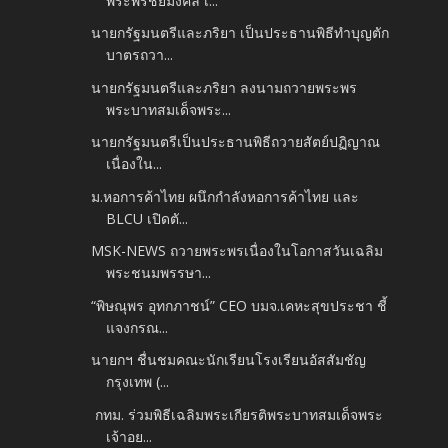
พระพรชัยมงคล เ...
นายกรัฐมนตรีและภริยา เป็นประธานพิธีทำบุญตัก
บาตรถวา...
นายกรัฐมนตรีและภริยา ลงนามถวายพระพร
พระบาทสมเด็จพระ...
นายกรัฐมนตรีเป็นประธานพิธีถวายสัตย์ปฏิญาณ
เนื่องใน...
ม.หอการค้าไทย ผนึกกำลังหอการค้าไทย และ
BLCU เปิดตั...
MSK-NEWS ถวายพระพรเนื่องในโอกาสวันเฉลิม
พระชนมพรรษา...
“พิษณุพร อุทกภาชน์” CEO บมจ.เคหะสุขประชา ชี้
แจงกรณ...
นายกฯ ชื่นชมคณะนักเรียนโรงเรียนอัสสัมชัญ
กรุงเทพ (...
กทม. ร่วมพิธีเฉลิมพระเกียรติพระบาทสมเด็จพระ
เจ้าอย...