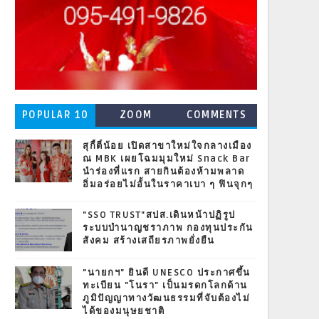
POPULAR 10
ZOOM
COMMENTS
สุกี้ตี๋น้อย เปิดสาขาใหม่ใจกลางเมือง
ณ MBK เผยโฉมมุมใหม่ Snack Bar
นำร่องที่แรก สายกินต้องห้ามพลาด
อิ่มอร่อยไม่อั้นในราคาเบา ๆ ฟินจุกๆ
"SSO TRUST"สปส.เดินหน้าปฏิรูป
ระบบบำนาญชราภาพ กองทุนประกัน
สังคม สร้างเสถียรภาพยั่งยืน
"นายกฯ" ยินดี UNESCO ประกาศขึ้น
ทะเบียน "โนรา" เป็นมรดกโลกด้าน
ภูมิปัญญาทางวัฒนธรรมที่จับต้องไม่
ได้ของมนุษยชาติ