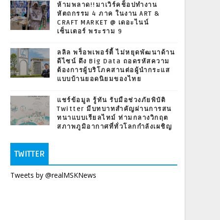
ห้ามพลาด!!มาเวิร์คช็อปทำงาน
หัตถกรรม 4 ภาค ในงาน ART &
CRAFT MARKET @ เดอะไนน์
เซ็นเตอร์ พระราม 9
ลลิล พร็อพเพอร์ตี้ ไม่หยุดพัฒนาด้าน
ดีไซน์ ดึง Big Data ถอดรหัสความ
ต้องการผู้บริโภคสานต่อผู้นำกระแส
แบบบ้านยอดนิยมของไทย
แชร์ข้อมูล รู้ทัน รับมือช่วงภัยพิบัติ
Twitter มีบทบาทสำคัญผ่านการสน
ทนาแบบเรียลไทม์ ท่ามกลางวิกฤต
สภาพภูมิอากาศที่ทั่วโลกกำลังเผชิญ
TWITTER
Tweets by @realMSKNews