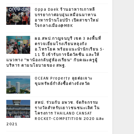
Oppa Daek ร้านอาหารเกาหลี
บรรยากาศอบอุ่นเหมือนมาทาน
อาหารบ้านโอปป้า เปิดสาขาใหม่
ใจกลางเมือง@MBK
ผอ.สพป.กาญจนบุรี เขต 3 ลงพื้นที่
ตรวจเยี่ยมโรงเรียนหลุงกัง
อ.ไทรโยค พร้อมแนะนำนักเรียน 5-
11 ปี เข้ารับการฉีดวัคซีน และให้
แนวทาง “พาน้องกลับสู่ห้องเรียน” กับคณะครูผู้
บริหาร ตามนโยบายของ สพฐ.
OCEAN Property ลุยต่อเจาะ
ขุมทรัพย์กำลังซื้อต่างจังหวัด
สทป. ร่วมกับ อพวช. จัดกิจกรรม
รางวัลสำหรับเยาวชนชนะเลิศ ใน
โครงการ THAILAND CANSAT
ROCKET-COMPETITION 2020 และ
2021