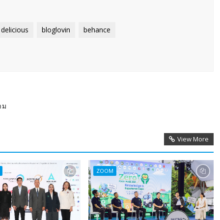
delicious
bloglovin
behance
าม
View More
ZOOM