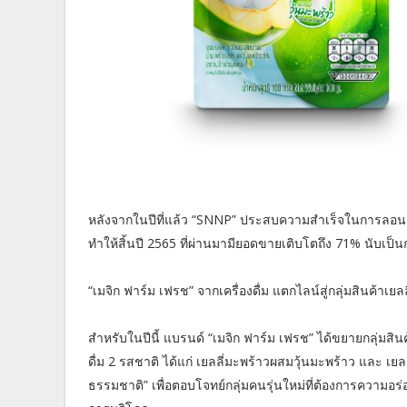
หลังจากในปีที่แล้ว “SNNP” ประสบความสำเร็จในการลอนช์ส
ทำให้สิ้นปี 2565 ที่ผ่านมามียอดขายเติบโตถึง 71% นับเป็นก
“เมจิก ฟาร์ม เฟรช” จากเครื่องดื่ม แตกไลน์สู่กลุ่มสินค้าเยลล
สำหรับในปีนี้ แบรนด์ “เมจิก ฟาร์ม เฟรช” ได้ขยายกลุ่มสินค้
ดื่ม 2 รสชาติ ได้แก่ เยลลี่มะพร้าวผสมวุ้นมะพร้าว และ เยลล
ธรรมชาติ” เพื่อตอบโจทย์กลุ่มคนรุ่นใหม่ที่ต้องการความอ