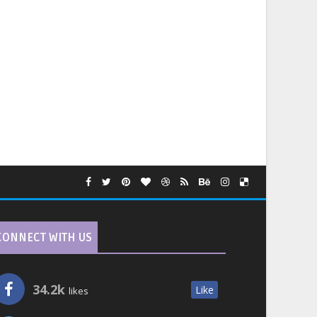
CONNECT WITH US
34.2k
Like
likes