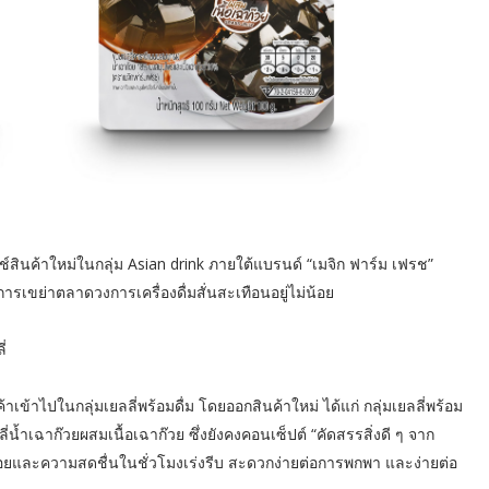
ินค้าใหม่ในกลุ่ม Asian drink ภายใต้แบรนด์ “เมจิก ฟาร์ม เฟรช”
ารเขย่าตลาดวงการเครื่องดื่มสั่นสะเทือนอยู่ไม่น้อย
ี่
าเข้าไปในกลุ่มเยลลี่พร้อมดื่ม โดยออกสินค้าใหม่ ได้แก่ กลุ่มเยลลี่พร้อม
ี่น้ำเฉาก๊วยผสมเนื้อเฉาก๊วย ซึ่งยังคงคอนเซ็ปต์ “คัดสรรสิ่งดี ๆ จาก
ร่อยและความสดชื่นในชั่วโมงเร่งรีบ สะดวกง่ายต่อการพกพา และง่ายต่อ