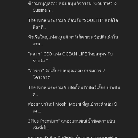
ข้าวมาบุญครอง สนับสนุนกิจกรรม “Gourmet &
Cuisine Y...
The Nine พระราม 9 ต้อนรับ “SOULFIT” สตูดิโอ
พิลาทิ...
หัวเรือใหญ่แห่งกรูเมต์ มาร์เก็ต ชวนช้อปสินค้าใน
งาน...
“นุสรา" CEO แห่ง OCEAN LIFE ไทยสมุทร รับ
รางวัล “...
"อารยา" จัดเลี้ยงขอบคุณคณะกรรมการ 7
โครงการ
The Nine พระราม 9 เปิดตี้คนรักสัตว์เลี้ยง ประชัน
ค...
ส่องสาขาใหม่ Moshi Moshi ที่ศูนย์การค้าเอ็ม บี
เค ...
3Plus Premium” ฉลองแสนซับ! ย้ำชัดความบัน
เทิงที่เป็...
รมว.พม. รับฟังมติสมัชชาเด็กและเยาวชนฯ พร้อม