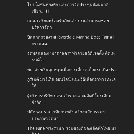
โปรโมชั่นห้องพัก และการจัดประชุมสัมมนาสี
เขียว.... H
กทม. เตรียมพร้อมรับภัยแล้ง ประสานกรมชลฯ
บริหารจัดก...
ปิดฉากสวยงาม! Riverdale Marina Boat Fair #1
กระแสด...
จุดพลุฉลอง! “มาตาลดา” ทำลายสถิติเรตติ้ง ติดเท
รนด์โ...
พม. จ่ายเงินอุดหนุนเพื่อการเลี้ยงดูเด็กแรกเกิด ปร...
กูร์เมต์ มาร์เก็ต ออนไลน์ แนะวิธีเลือกอาหารทะเล
ให้...
ผู้บริหารบริษัท ปตท. สำรวจและผลิตปิโตรเลียม
จำกัด ...
ปลัด พม. ร่วมเวทีสานพลัง สร้างนวัตกรรมฯ
ประกาศเจตนา...
The Nine พระราม 9 รวมของดีของเด็ดทั่วไทย มา