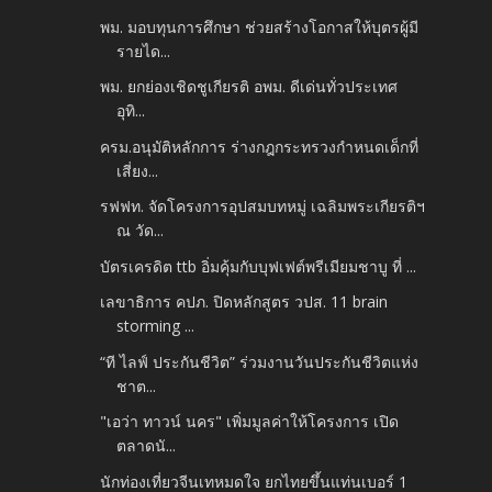
พม. มอบทุนการศึกษา ช่วยสร้างโอกาสให้บุตรผู้มี
รายได...
พม. ยกย่องเชิดชูเกียรติ อพม. ดีเด่นทั่วประเทศ
อุทิ...
ครม.อนุมัติหลักการ ร่างกฎกระทรวงกำหนดเด็กที่
เสี่ยง...
รฟฟท. จัดโครงการอุปสมบทหมู่ เฉลิมพระเกียรติฯ
ณ วัด...
บัตรเครดิต ttb อิ่มคุ้มกับบุฟเฟต์พรีเมียมชาบู ที่ ...
เลขาธิการ คปภ. ปิดหลักสูตร วปส. 11 brain
storming ...
“ที ไลฟ์ ประกันชีวิต” ร่วมงานวันประกันชีวิตแห่ง
ชาต...
"เอว่า ทาวน์ นคร" เพิ่มมูลค่าให้โครงการ เปิด
ตลาดนั...
นักท่องเที่ยวจีนเทหมดใจ ยกไทยขึ้นแท่นเบอร์ 1