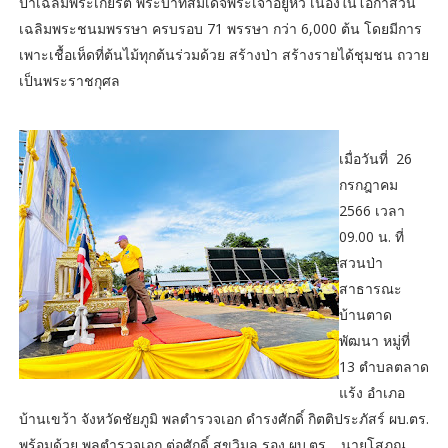
ป่าเฉลิมพระเกียรติ พระบาทสมเด็จพระเจ้าอยู่หัว เนื่องในโอกาสวัน
เฉลิมพระชนมพรรษา ครบรอบ 71 พรรษา กว่า 6,000 ต้น โดยมีการ
เพาะเชื้อเห็ดที่ต้นไม้ทุกต้นร่วมด้วย สร้างป่า สร้างรายได้ชุมชน ถวาย
เป็นพระราชกุศล
เมื่อวันที่ 26
กรกฎาคม
2566 เวลา
09.00 น. ที่
สวนป่า
สาธารณะ
บ้านตาด
พัฒนา หมู่ที่
13 ตำบลตลาด
แร้ง อำเภอ
บ้านเขว้า จังหวัดชัยภูมิ พลตำรวจเอก ดำรงศักดิ์ กิตติประภัสร์ ผบ.ตร.
พร้อมด้วย พลตำรวจเอก ต่อศักดิ์ สุขวิมล รอง ผบ.ตร. , นายโสภณ