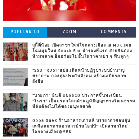
POPULAR 10
ZOOM
COMMENTS
สุกี้ตี๋น้อย เปิดสาขาใหม่ใจกลางเมือง ณ MBK เผย
โฉมมุมใหม่ Snack Bar นำร่องที่แรก สายกินต้อง
ห้ามพลาด อิ่มอร่อยไม่อั้นในราคาเบา ๆ ฟินจุกๆ
"SSO TRUST"สปส.เดินหน้าปฏิรูประบบบำนาญ
ชราภาพ กองทุนประกันสังคม สร้างเสถียรภาพ
ยั่งยืน
"นายกฯ" ยินดี UNESCO ประกาศขึ้นทะเบียน
"โนรา" เป็นมรดกโลกด้านภูมิปัญญาทางวัฒนธรรม
ที่จับต้องไม่ได้ของมนุษยชาติ
Oppa Daek ร้านอาหารเกาหลี บรรยากาศอบอุ่น
เหมือนมาทานอาหารบ้านโอปป้า เปิดสาขาใหม่
ใจกลางเมือง@MBK