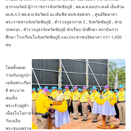
สุวรรณรัตน์ ผู้ว่าราชการจังหวัดชัยภูมิ , พล.ต.ท.สมประสงค์ เย็นท้วม
ผบช.ภ.3 พล.ต.ท.นัยวัฒน์ ผะเดิมชิต ผบช.สยศ.ตร. , ศูนย์จิตอาสา
พระราชทานจังหวัดชัยภูมิ , ตำรวจภูธรภาค 3 , จังหวัดชัยภูมิ , ฝ่าย
ปกครอง , ตำรวจภูธรจังหวัดชัยภูมิ นักเรียน นักศึกษา สถาบันการ
ศึกษา โรงเรียนในจังหวัดชัยภูมิ และประชาชนจิตอาสา กว่า 1,000
คน
โดยทั้งหมด
ร่วมกันปลูกป่า
เฉลิมพระเกียร
ติ พระบาท
สมเด็จ
พระเจ้าอยู่หัว
เนื่องในโอกาส
วันเฉลิม
พระชนมพรรษ