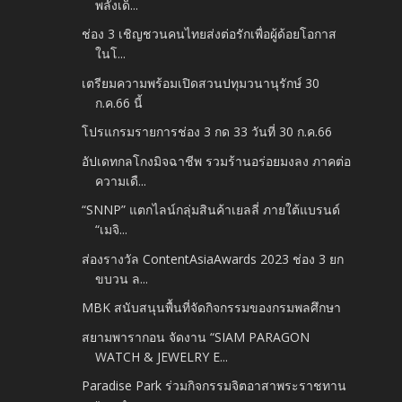
พลังเด็...
ช่อง 3 เชิญชวนคนไทยส่งต่อรักเพื่อผู้ด้อยโอกาส
ในโ...
เตรียมความพร้อมเปิดสวนปทุมวนานุรักษ์ 30
ก.ค.66 นี้
โปรแกรมรายการช่อง 3 กด 33 วันที่ 30 ก.ค.66
อัปเดทกลโกงมิจฉาชีพ รวมร้านอร่อยมงลง ภาคต่อ
ความเดื...
“SNNP” แตกไลน์กลุ่มสินค้าเยลลี่ ภายใต้แบรนด์
“เมจิ...
ส่องรางวัล ContentAsiaAwards 2023 ช่อง 3 ยก
ขบวน ล...
MBK สนับสนุนพื้นที่จัดกิจกรรมของกรมพลศึกษา
สยามพารากอน จัดงาน “SIAM PARAGON
WATCH & JEWELRY E...
Paradise Park ร่วมกิจกรรมจิตอาสาพระราชทาน