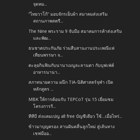
จุดหม...
“ไทยวาโก้” มอบจักรเย็บผ้า สมาคมส่งเสริม
สถานภาพสตรี...
The Nine พระราม 9 จับมือ สมาคมการค้าส่งเสริม
และพัฒ...
ธนชาตประกันภัย ร่วมสืบสานงานประเพณีแห่
เทียนพรรษา จ...
ตะลุยกินฟินกับนานาเมนูละลานตา กับบุฟเฟ่ต์
อาหารนานา...
สภาทนายความ ผนึก TIA-นิติศาสตร์จุฬา เปิด
หลักสูตร ...
MBK ให้การต้อนรับ TEPCoT รุ่น 15 เยี่ยมชม
โครงการริ...
ทีทีบี ส่งแคมเปญ all free บัญชีเดียว ใช้…เมื่อไหร่...
ข้าวมาบุญครอง สานฝันคลื่นลูกใหม่ สู่เส้นทาง
เชฟมืออ...