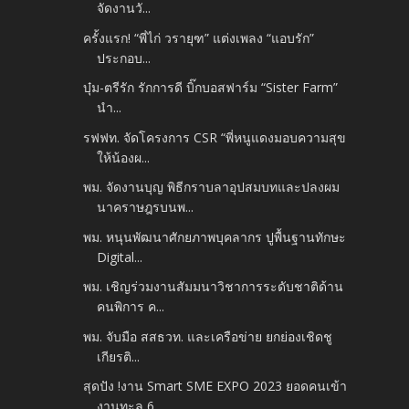
จัดงานวั...
ครั้งแรก! “พี่ไก่ วรายุฑ” แต่งเพลง “แอบรัก”
ประกอบ...
บุ๋ม-ตรีรัก รักการดี บิ๊กบอสฟาร์ม “Sister Farm”
นำ...
รฟฟท. จัดโครงการ CSR “พี่หนูแดงมอบความสุข
ให้น้องผ...
พม. จัดงานบุญ พิธีกราบลาอุปสมบทและปลงผม
นาคราษฎรบนพ...
พม. หนุนพัฒนาศักยภาพบุคลากร ปูพื้นฐานทักษะ
Digital...
พม. เชิญร่วมงานสัมมนาวิชาการระดับชาติด้าน
คนพิการ ค...
พม. จับมือ สสธวท. และเครือข่าย ยกย่องเชิดชู
เกียรติ...
สุดปัง !งาน Smart SME EXPO 2023 ยอดคนเข้า
งานทะลุ 6...