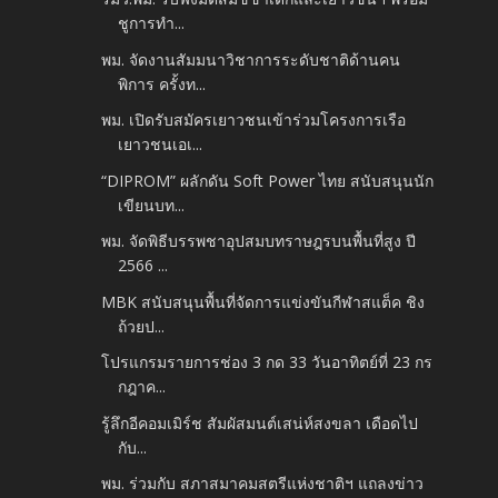
ชูการทำ...
พม. จัดงานสัมมนาวิชาการระดับชาติด้านคน
พิการ ครั้งท...
พม. เปิดรับสมัครเยาวชนเข้าร่วมโครงการเรือ
เยาวชนเอเ...
“DIPROM” ผลักดัน Soft Power ไทย สนับสนุนนัก
เขียนบท...
พม. จัดพิธีบรรพชาอุปสมบทราษฎรบนพื้นที่สูง ปี
2566 ...
MBK สนับสนุนพื้นที่จัดการแข่งขันกีฬาสแต็ค ชิง
ถ้วยป...
โปรแกรมรายการช่อง 3 กด 33 วันอาทิตย์ที่ 23 กร
กฎาค...
รู้ลึกอีคอมเมิร์ช สัมผัสมนต์เสน่ห์สงขลา เดือดไป
กับ...
พม. ร่วมกับ สภาสมาคมสตรีแห่งชาติฯ แถลงข่าว