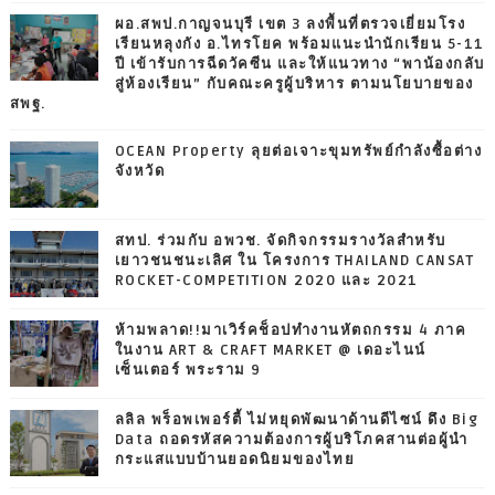
ผอ.สพป.กาญจนบุรี เขต 3 ลงพื้นที่ตรวจเยี่ยมโรง
เรียนหลุงกัง อ.ไทรโยค พร้อมแนะนำนักเรียน 5-11
ปี เข้ารับการฉีดวัคซีน และให้แนวทาง “พาน้องกลับ
สู่ห้องเรียน” กับคณะครูผู้บริหาร ตามนโยบายของ
สพฐ.
OCEAN Property ลุยต่อเจาะขุมทรัพย์กำลังซื้อต่าง
จังหวัด
สทป. ร่วมกับ อพวช. จัดกิจกรรมรางวัลสำหรับ
เยาวชนชนะเลิศ ใน โครงการ THAILAND CANSAT
ROCKET-COMPETITION 2020 และ 2021
ห้ามพลาด!!มาเวิร์คช็อปทำงานหัตถกรรม 4 ภาค
ในงาน ART & CRAFT MARKET @ เดอะไนน์
เซ็นเตอร์ พระราม 9
ลลิล พร็อพเพอร์ตี้ ไม่หยุดพัฒนาด้านดีไซน์ ดึง Big
Data ถอดรหัสความต้องการผู้บริโภคสานต่อผู้นำ
กระแสแบบบ้านยอดนิยมของไทย