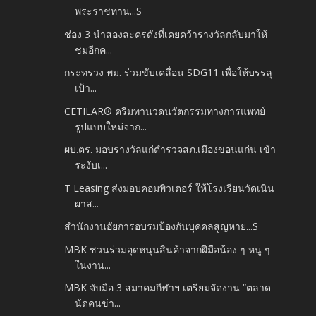
พระราชทาน...S
ช่อง 3 นำสองละครดังที่เคยคว้ารางวัลกลับมาให้
ชมอีกค...
กระทรวง พม. ร่วมขับเคลื่อน SDG11 เพื่อให้บรรลุ
เป้า...
CETILAR® ครีมทานวดนวัตกรรมทางการแพทย์
รูปแบบใหม่จาก...
ผบ.ตร. มอบรางวัลแก่ตำรวจสภ.เมืองขอนแก่น เข้า
ระงับเ...
T Leasing ส่งมอบคอมพิวเตอร์ ให้โรงเรียนวัดเนิน
ผาส...
สำนักงานอัยการอบรมป้องกันบุคคลสูญหาย...S
MBK ชวนร่วมอุดหนุนสินค้าจากฝีมือน้อง ๆ หนู ๆ
ในงาน...
MBK จับมือ 3 สมาคมกีฬาฯ เตรียมจัดงาน “ตลาด
นัดคนข่า...