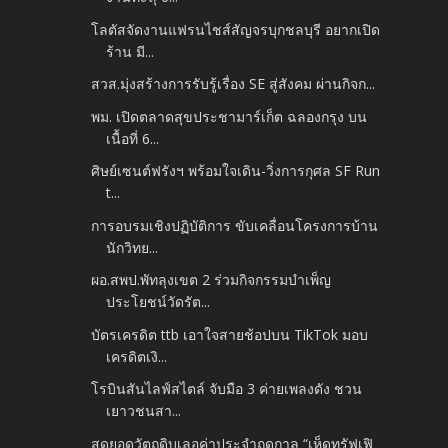
โลตัสจัดงานแฟรนไชส์สัญจรบุกชลบุรี อยากเปิด
ร้าน มี...
สวส.มุ่งสร้างการรับรู้เรื่อง SE สู่สังคม ผ่านกิจก...
พม. เปิดตลาดสุขประชามาร์เก็ต ฉลองกรุง บน
เนื้อที่ 6...
ศิษย์เซนต์ฟรังฯ พร้อมใจเดิน-วิ่งการกุศล SF Run
t...
การอบรมเชิงปฏิบัติการ ขับเคลื่อนโครงการบ้าน
นักวิทย...
ผอ.สพป.พัทลุงเขต 2 ร่วมกิจกรรมบำเพ็ญ
ประโยชน์วัดรัต...
บัตรเครดิต ttb เอาใจสายช้อปบน TikTok มอบ
เครดิตเงิ...
โรบินสันไลฟ์สไตล์ จับมือ 3 ค่ายเพลงดัง ชวน
เยาวชนสา...
สุดยอดวัตถุดิบเลอค่าประจำฤดูกาล “เห็ดทรัฟเฟิ