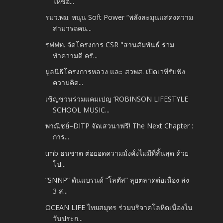
ให้ช้อ...
รมว.พม. หนุน Soft Power “พลังละมุนแสดงความ
สามารถคน...
รฟฟท. จัดโครงการ CSR "สานสัมพันธ์ ร่วม
ทำความดี ครั...
มูลนิธิโครงการหลวง และ สวพส. เปิดเวทีรับฟัง
ความคิด...
เชิญชวนร่วมแคมเปญ ‘ROBINSON LIFESTYLE
SCHOOL MUSIC...
พาณิชย์–DITP จัดเสวนาฟรี! The Next Chapter :
การ...
tmb ธนชาต ต่อยอดความมั่งคั่งไม่มีที่สิ้นสุด ด้วย
โป...
“SNNP” ดันแบรนด์ “โลตัส” ลุยตลาดต่อเนื่อง ส่ง
3 ส...
OCEAN LIFE ไทยสมุทร ร่วมบริจาคโลหิตเนื่องใน
วันประก...