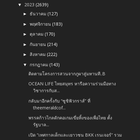
2023
(2639)
▼
ธันวาคม
(127)
►
พฤศจิกายน
(183)
►
ตุลาคม
(170)
►
กันยายน
(214)
►
สิงหาคม
(222)
►
กรกฎาคม
(143)
▼
ติดตามโครงการสวนจากภูผาสู่มหานที..B
OCEAN LIFE ไทยสมุทร หารือความร่วมมือทาง
วิชาการกับส...
กลับมาอีกครั้งกับ “ซูชิฟัวกราส์” ที่
theemeraldcof...
พรรคก้าวไกลดักคอเกมเขี่ยทิ้งของเพื่อไทย ตั้ง
รัฐบาล...
เปิด “เทศกาลเด็กและเยาวชน BKK เรนเจอร์” รวม