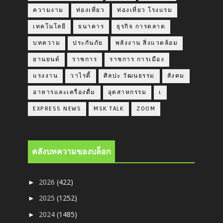
ความงาม
ท่องเที่ยว
ท่องเที่ยว โรงแรม
เทคโนโลยี
ธนาคาร
ธุรกิจ การตลาด
บทความ
ประกันภัย
พลังงาน สิ่งแวดล้อม
ยานยนต์
ราชการ
ราชการ การเมือง
แรงงาน
วาไรตี้
ศิลปะ วัฒนธรรม
สังคม
อาหารและเครื่องดื่ม
อุตสาหกรรม
เ
EXPRESS NEWS
MSK TALK
ZOOM
คลังบทความของบล็อก
2026
(422)
►
2025
(1252)
►
2024
(1485)
►