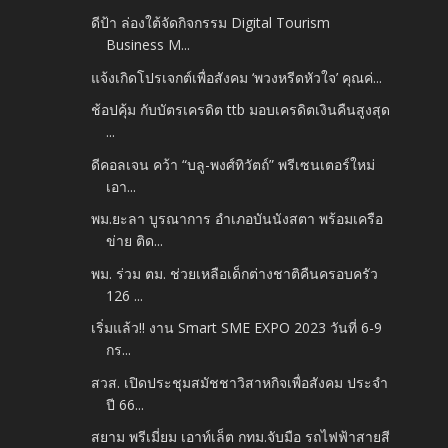
ดีป้า ล่องใต้จัดกิจกรรม Digital Tourism
Business M...
แจ้งเกิดโปรเจกต์เพื่อสังคม ‘พวงหรีดหัวใจ’ คุณค่...
ช้อปคุ้ม กับบัตรเครดิต ttb มอบเครดิตเงินคืนสูงสุด
...
ดีคอลเจน คว้า “บลู-พงศ์ทิวัตถ์” พรีเซนเตอร์ใหม่
เอา...
พม.ยะลา บูรณาการ อำเภอบันนังสตา พร้อมเครือ
ข่าย ติด...
พม. ร่วม ตม. ช่วยเหลือเด็กต่างชาติคืนครอบครัว
126 ...
เริ่มแล้ว!! งาน Smart SME EXPO 2023 วันที่ 6-9
กร...
สวส. เปิดประชุมสมัชชาวิสาหกิจเพื่อสังคม ประจำ
ปี 66...
สยาม พรีเมี่ยม เอาท์เล็ต กทม.จับมือ รถไฟฟ้าสายสี