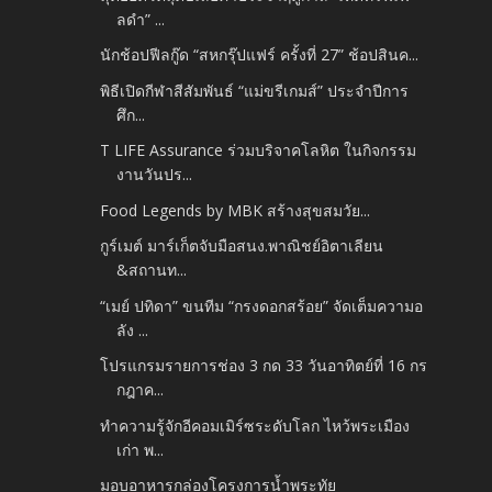
ลดำ” ...
นักช้อปฟีลกู๊ด “สหกรุ๊ปแฟร์ ครั้งที่ 27” ช้อปสินค...
พิธีเปิดกีฬาสีสัมพันธ์ “แม่ขรีเกมส์” ประจำปีการ
ศึก...
T LIFE Assurance ร่วมบริจาคโลหิต ในกิจกรรม
งานวันปร...
Food Legends by MBK สร้างสุขสมวัย...
กูร์เมต์ มาร์เก็ตจับมือสนง.พาณิชย์อิตาเลียน
&สถานท...
“เมย์ ปทิดา” ขนทีม “กรงดอกสร้อย” จัดเต็มความอ
ลัง ...
โปรแกรมรายการช่อง 3 กด 33 วันอาทิตย์ที่ 16 กร
กฎาค...
ทำความรู้จักอีคอมเมิร์ซระดับโลก ไหว้พระเมือง
เก่า พ...
มอบอาหารกล่องโครงการน้ำพระทัย