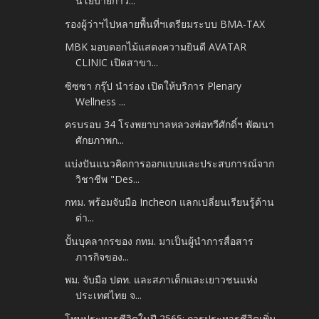
นโยบายก้าว...
รองผู้ว่าฯไปหลายพื้นที่ฯเตรียมระบบ BMA-TAX
MBK มอบดอกไม้แสดงความยินดี AVATAR
CLINIC เปิดสาขา...
ซิซซา กรุ๊ป นำร่อง เปิดให้บริการ Plenary
Wellness ...
ครบรอบ 34 โรงพยาบาลหลวงพ่อทวีศักดิ์ฯ พัฒนา
ศักยภาพก...
แบ่งปันแนวคิดการออกแบบและประสบการณ์จาก
วิชาชีพ "Des...
กทม. พร้อมจับมือ Incheon แลกเปลี่ยนเรียนรู้ด้าน
ต่า...
ปั้นบุคลากรของ กทม. มาเป็นผู้นำการสื่อสาร
ภารกิจของ...
พม. จับมือ ปตท. และสภาเด็กและเยาวชนแห่ง
ประเทศไทย จ...
โทษประหารชีวิตในปี 2565: การประหารชีวิตเพิ่ม