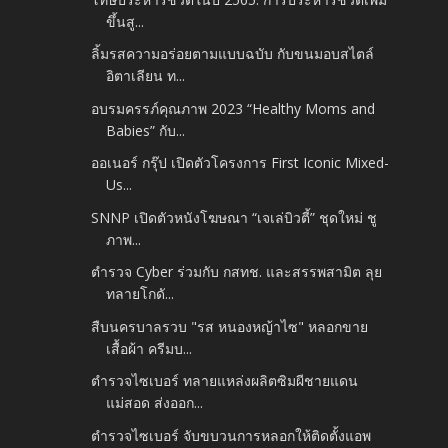
ขึ้นสู...
ลิ้มรสความอร่อยตามแบบฉบับ กับขนมอบสไตล์
อิตาเลียน ท...
อบรมครรภ์คุณภาพ 2023 “Healthy Moms and
Babies” กับ...
ออเนอร์ กรุ๊ป เปิดตัวโครงการ First Iconic Mixed-
Us...
SNNP เปิดตัวหนังโฆษณา “เจเล่บิวตี้” ชุดใหม่ ชู
ภาพ...
ตำรวจ Cyber ร่วมกับ กสทช. และสรรพสามิต ลุย
ทลายโกดั...
สืบนครบาลรวบ "รส หนองหญ้าไซ" หลอกขาย
เสื้อผ้า ครีมบ...
ตำรวจไซเบอร์ ทลายแหล่งผลิตซิมผีชายแดน
แม่สอด ส่งออก...
ตำรวจไซเบอร์ จับขบวนการหลอกให้ติดตั้งแอพ