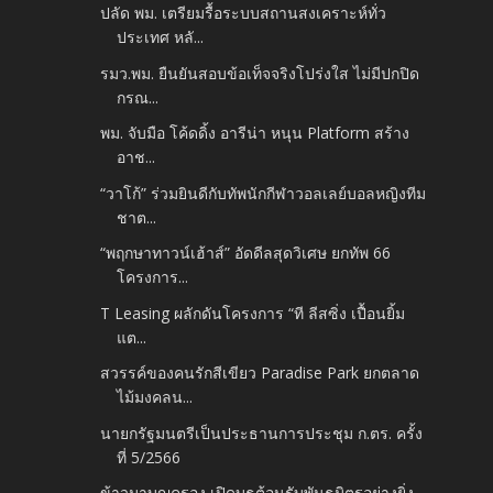
ปลัด พม. เตรียมรื้อระบบสถานสงเคราะห์ทั่ว
ประเทศ หลั...
รมว.พม. ยืนยันสอบข้อเท็จจริงโปร่งใส ไม่มีปกปิด
กรณ...
พม. จับมือ โค้ดดิ้ง อารีน่า หนุน Platform สร้าง
อาช...
“วาโก้” ร่วมยินดีกับทัพนักกีฬาวอลเลย์บอลหญิงทีม
ชาต...
“พฤกษาทาวน์เฮ้าส์” อัดดีลสุดวิเศษ ยกทัพ 66
โครงการ...
T Leasing ผลักดันโครงการ “ที ลีสซิ่ง เปื้อนยิ้ม
แต...
สวรรค์ของคนรักสีเขียว Paradise Park ยกตลาด
ไม้มงคลน...
นายกรัฐมนตรีเป็นประธานการประชุม ก.ตร. ครั้ง
ที่ 5/2566
ข้าวมาบุญครอง เปิดบูธต้อนรับพันธมิตรอย่างยิ่ง