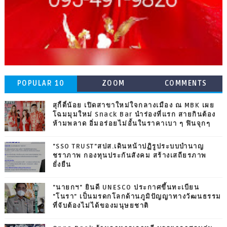
POPULAR 10
ZOOM
COMMENTS
สุกี้ตี๋น้อย เปิดสาขาใหม่ใจกลางเมือง ณ MBK เผย
โฉมมุมใหม่ Snack Bar นำร่องที่แรก สายกินต้อง
ห้ามพลาด อิ่มอร่อยไม่อั้นในราคาเบา ๆ ฟินจุกๆ
"SSO TRUST"สปส.เดินหน้าปฏิรูประบบบำนาญ
ชราภาพ กองทุนประกันสังคม สร้างเสถียรภาพ
ยั่งยืน
"นายกฯ" ยินดี UNESCO ประกาศขึ้นทะเบียน
"โนรา" เป็นมรดกโลกด้านภูมิปัญญาทางวัฒนธรรม
ที่จับต้องไม่ได้ของมนุษยชาติ