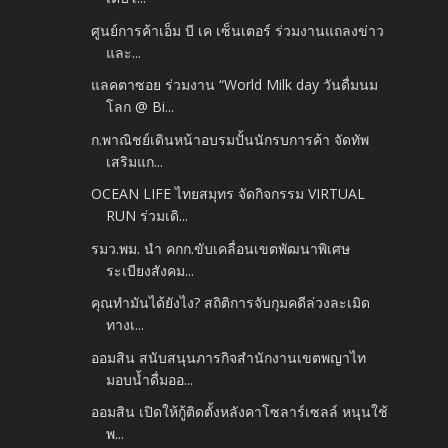
ศูนย์การค้าเอ็ม บี เค เซ็นเตอร์ ร่วมงานแถลงข่าว
และ...
แลคตาซอย ร่วมงาน “World Milk day วันดื่มนม
โลก @ Bi...
ก.พาณิชย์เดินหน้าอบรมปั้นนักรบการค้า จัดทัพ
เสริมแก...
OCEAN LIFE ไทยสมุทร จัดกิจกรรม VIRTUAL
RUN ร่วมเดิ...
รมว.พม. นำ คกก.ขับเคลื่อนเขตพัฒนาพิเศษ
ระเบียงสังคม...
คุณทำมันได้ยังไง? สถิติการจับกุมคดีล่วงละเมิด
ทางเ...
ออมสิน สนับสนุนภารกิจสำนักงานเขตพญาไท
มอบน้ำดื่มออ...
ออมสิน เปิดให้กู้ติดตั้งหลังคาโซลาร์เซลล์ หนุนใช้
พ...