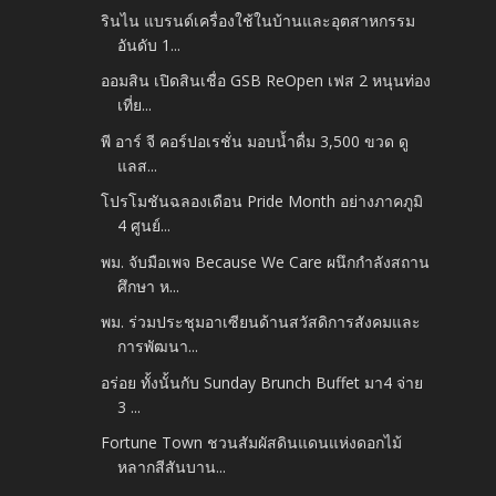
รินไน แบรนด์เครื่องใช้ในบ้านและอุตสาหกรรม
อันดับ 1...
ออมสิน เปิดสินเชื่อ GSB ReOpen เฟส 2 หนุนท่อง
เที่ย...
พี อาร์ จี คอร์ปอเรชั่น มอบน้ำดื่ม 3,500 ขวด ดู
แลส...
โปรโมชันฉลองเดือน Pride Month อย่างภาคภูมิ
4 ศูนย์...
พม. จับมือเพจ Because We Care ผนึกกำลังสถาน
ศึกษา ห...
พม. ร่วมประชุมอาเซียนด้านสวัสดิการสังคมและ
การพัฒนา...
อร่อย ทั้งนั้นกับ Sunday Brunch Buffet มา4 จ่าย
3 ...
Fortune Town ชวนสัมผัสดินแดนแห่งดอกไม้
หลากสีสันบาน...