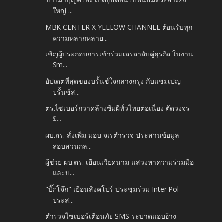
ใหญ่ ...
MBK CENTER X YELLOW CHANNEL ต้อนรับทุก
ความหลากหลาย...
เชิญผู้ประกอบการเข้าร่วมเจรจาจับคู่ธุรกิจ ในงาน
Sm...
อัปเดตที่สุดของบรั้นช์ใจกลางกรุง กับแชมเปญ
บรั้นช์ส...
ตร.ไซเบอร์กวาดล้างซิมผีทั่วไทยต่อเนื่อง ตัดวงจร
มิ...
ผบ.ตร. สั่งเพิ่ม มอบ จเรตำรวจ ประสานข้อมูล
สอบสวนกล...
ผู้ช่วย ผบ.ตร. เยือนเวียดนาม แสวงหาความร่วมมือ
และบ...
"บิ๊กโจ๊ก" เยือนสิงคโปร์ ประชุมร่วม Inter Pol
ประส...
ตำรวจไซเบอร์เตือนภัย SMS ระบาดแอบอ้าง