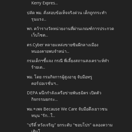
Kerry Expres...
ปลัด พม. สั่งสอบข้อเท็จจริงด่วน เด็กถูกกระทำ
รุนแรง...
พก. คว้ารางวัลหน่วยงานที่ผ่านเกณฑ์การประกวด
เว็บไซต...
ตร.Cyber ทลายแหล่งขายซิมผีกลางเมือง
หนองคายพบจำหน่า...
กรมเด็กฯชี้แจง กรณี พี่เลี้ยงสถานสงเคราะห์ทำ
ร้ายเด...
พม. โดย กรมกิจการผู้สูงอายุ จับมือทรู
คอร์ปอเรชั่นฯ...
DEPA ผนึกกำลังเครือข่ายพันธมิตร เปิดตัว
กิจกรรมยกระ...
พม.+เพจ Because We Care จับมือดึงเยาวชน
หนุน “รัก…ใ...
"ปรีดิ์ หวังเจริญ" ยกระดับ “ชอบโปร” ฉลองความ
เติบโ...