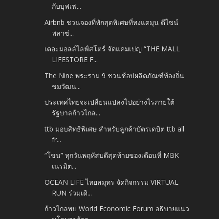
กับบุฟเฟ...
Airbnb ชวนจองที่พักสุดพิเศษที่ทงแดมุน ดีไซน์
พลาซ่...
เดอะมอลล์ไลฟ์สโตร์ จัดแคมเปญ “THE MALL
LIFESTORE F...
The Nine พระราม 9 ชวนช้อปผลิตภัณฑ์ท้องถิ่น
ชมวัฒน...
ประเทศไทยจะเปลี่ยนแปลงไปอย่างไรภายใต้
รัฐบาลก้าวไกล...
ttb มอบสิทธิพิเศษ สำหรับลูกค้าบัตรเดบิต ttb all
fr...
“โขน” ทุกวันพฤหัสบดีสุดท้ายของเดือนที่ MBK
เนรมิต...
OCEAN LIFE ไทยสมุทร จัดกิจกรรม VIRTUAL
RUN ร่วมเดิ...
ก้าวไกลพบ World Economic Forum อธิบายแนว