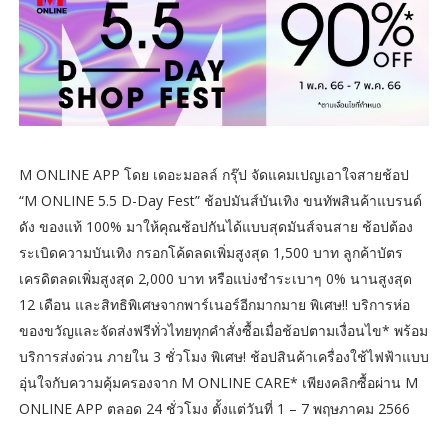
M ONLINE APP โดย เดอะมอลล์ กรุ๊ป จัดแคมเปญเอาใจสายช้อป
“M ONLINE 5.5 D-Day Fest” ช้อปมันส์บันเทิง ขนทัพสินค้าแบรนด์
ดัง ของแท้ 100% มาให้คุณช้อปกันได้แบบสุดมันส์จนสาย ช้อปต้อง
ระเบิดความบันเทิง กรอกโค้ดลดเพิ่มสูงสุด 1,500 บาท ลูกค้าบัตร
เครดิตลดเพิ่มสูงสุด 2,000 บาท หรือแบ่งชำระเบาๆ 0% นานสูงสุด
12 เดือน และสิทธิพิเศษจากพาร์เนอร์อีกมากมาย พิเศษ!! บริการห่อ
ของขวัญและจัดส่งฟรีทั่วไทยทุกคำสั่งซื้อเมื่อช้อปตามเงื่อนไข* พร้อม
บริการส่งด่วน ภายใน 3 ชั่วโมง พิเศษ! ช้อปสินค้าเครื่องใช้ไฟฟ้าแบบ
อุ่นใจกับความคุ้มครองจาก M ONLINE CARE* เพียงคลิกซื้อผ่าน M
ONLINE APP ตลอด 24 ชั่วโมง ตั้งแต่วันที่ 1 – 7 พฤษภาคม 2566