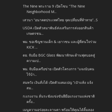
The Nine พระราม 9 เปิดโซน "The Nine
Neighborhood M...
เสวนา “อนาคตประเทศไทย จุดเปลี่ยนที่ท้าทาย”...S
USDA เปิดตัวสมาพันธ์ส่งเสริมการส่งออกสินค้า
เกษตรชน...
พม. ขอเชิญชวนเด็ก & เยาวชน และผู้ที่สนใจร่วม
KICK ...
ดย. จับมือ BGC Glass พัฒนาทักษะด้านฟุตบอลสู่
ความเป...
พม. จับมือเครือข่าย เปิดตัวโครงการ “แจงนับคน
ไร้บ้า...
สมหวัง เงินสั่งได้ เปิดตัวแคมเปญ “เป๋าแห้ง แจ้ง
สม...
ก.แรงงาน ลั่นระฆังแข่งขันฝีมือแรงงานแห่งชาติ
ครั้ง...
เมนูความอร่อยละลานตา พร้อมให้คุณได้ลิ้มลอง