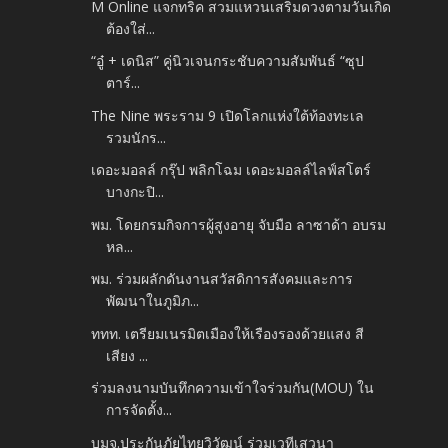
M Online แจกทริค สวมแหวนเสริมดวงตามวันเกิด
ต้องใส่...
“อู๋ + เดนิส” คู่นิวเจนกระชับความสัมพันธ์ “ซุป
ตาร์...
The Nine พระราม 9 เปิดโลกแห่งใต้ท้องทะเล
รวมนักร...
เดอะมอลล์ กรุ๊ป พลิกโฉม เดอะมอลล์ไลฟ์สโตร์
บางกะปิ...
พม. โดยกรมกิจการผู้สูงอายุ จับมือ ลาซาด้า อบรม
หล...
พม. ร่วมผลักดันงานสวัสดิการสังคมและการ
พัฒนาในภูมิภ...
ททท. เตรียมเนรมิตเมืองให้เรืองรองด้วยแสง สี
เสียง ...
ร่วมลงนามบันทึกความเข้าใจร่วมกัน(MOU) ใน
การจัดตั้ง...
บมจ.ประกันภัยไทยวิวัฒน์ ร่วมเวทีเสวนา