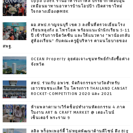
Oppa Daek ร้านอาหารเกาหลี บรรยากาศอบอุ่น
เหมือนมาทานอาหารบ้านโอปป้า เปิดสาขาใหม่
ใจกลางเมือง@MBK
ผอ.สพป.กาญจนบุรี เขต 3 ลงพื้นที่ตรวจเยี่ยมโรง
เรียนหลุงกัง อ.ไทรโยค พร้อมแนะนำนักเรียน 5-11
ปี เข้ารับการฉีดวัคซีน และให้แนวทาง “พาน้องกลับ
สู่ห้องเรียน” กับคณะครูผู้บริหาร ตามนโยบายของ
สพฐ.
OCEAN Property ลุยต่อเจาะขุมทรัพย์กำลังซื้อต่าง
จังหวัด
สทป. ร่วมกับ อพวช. จัดกิจกรรมรางวัลสำหรับ
เยาวชนชนะเลิศ ใน โครงการ THAILAND CANSAT
ROCKET-COMPETITION 2020 และ 2021
ห้ามพลาด!!มาเวิร์คช็อปทำงานหัตถกรรม 4 ภาค
ในงาน ART & CRAFT MARKET @ เดอะไนน์
เซ็นเตอร์ พระราม 9
ลลิล พร็อพเพอร์ตี้ ไม่หยุดพัฒนาด้านดีไซน์ ดึง Big