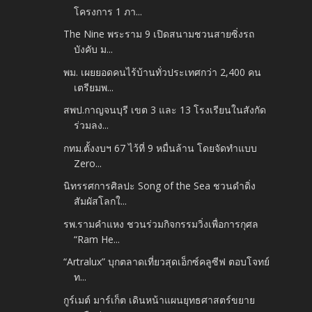
โครงการ 1 ภา...
The Nine พระราม 9 เปิดสนามชวนสายซิ่งรถ
บังคับ ม...
พม. เผยยอดคนไร้บ้านทั่วประเทศกว่า 2,400 คน
เตรียมพ...
สพป.กาญจนบุรี เขต 3 และ 13 โรงเรียนในสังกัด
ร่วมลง...
กทม.ตั้งงบฯ 67 ไว้ที่ 9 หมื่นล้าน โดยจัดทำแบบ
Zero...
นิทรรศการศิลปะ Song of the Sea ชวนดำดิ่ง
สัมผัสโลกใ...
รพ.รามคำแหง ชวนร่วมกิจกรรมวิ่งเพื่อการกุศล
“Ram He...
“Artralux” บุกตลาดเที่ยวสุดเอ็กซ์คลูซีฟ ตอบโจทย์
ท...
กูร์เมต์ มาร์เก็ต เดินหน้าแผนยุทธศาสตร์ขยาย