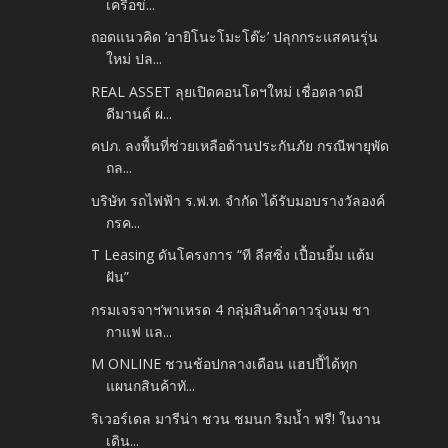
เครือข่...
ถอดแนวคิด ‘อายิโนะโมะโต๊ะ’ ปลุกกระแสคนรุ่น
ใหม่ ปล...
REAL ASSET ลุยเปิดคอนโดฯใหม่ เชื่อตลาดมี
ดีมานด์ ผ...
คปภ. ลงพื้นที่ช่วยเหลือด้านประกันภัย กรณีพายุพัด
ถล...
บริษัท รถไฟฟ้า ร.ฟ.ท. จำกัด ได้รับมอบรางวัลองค์
กรค...
T Leasing ดันโครงการ “ที ลีสซิ่ง เปื้อนยิ้ม แต้ม
ฝัน”
กรมเจรจาฯ’พาเหรด 4 กลุ่มสินค้าดาวรุ่งนม ชา
กาแฟ แล...
M ONLINE ชวนช้อปกลางเดือน แฮปปี้ได้ทุก
แผนกสินค้าทั...
ริเวอร์เดล มารีน่า ชวน ชมนก ริมน้ำ ฟรี! ในงาน
เดิน...