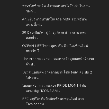
พาราไดซ์ พาร์ค เปิดฟลอร์เอาใจวัยเก๋า ในงาน
“ยังก์ ...
คณะผู้บริหารบริษัทในเครือ MBK ร่วมพิธีบวง
สรวงตั้งศ...
30 ปี เอเซียติคฯ ผู้นำธุรกิจมะพร้าวครบวงจร
ตอกย้ำ...
OCEAN LIFE ไทยสมุทร เปิดตัว “โอเชี่ยนไลฟ์
สมาร์ท โ...
The Nine พระราม 9 มอบรางวัลสุดยอดนักร้องวัย
จิ๋ว ป...
ไซมิส แอสเสท รุกตลาดบ้านโซนรังสิต ลุยเปิด 2
โปรเจค...
ไอคอนสยาม ร่วมฉลอง PRIDE MONTH กับ
แคมเปญ “ICONSIAM...
BEC สตูดิโอ ติดปีกนักเขียนบทรุ่นใหม่ จาก
โครงการ “น...