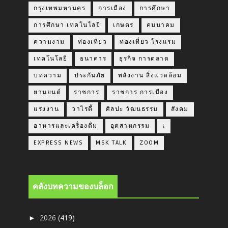
กรุงเทพมหานคร
การเมือง
การศึกษา
การศึกษา เทคโนโลยี
เกษตร
คมนาคม
ความงาม
ท่องเที่ยว
ท่องเที่ยว โรงแรม
เทคโนโลยี
ธนาคาร
ธุรกิจ การตลาด
บทความ
ประกันภัย
พลังงาน สิ่งแวดล้อม
ยานยนต์
ราชการ
ราชการ การเมือง
แรงงาน
วาไรตี้
ศิลปะ วัฒนธรรม
สังคม
อาหารและเครื่องดื่ม
อุตสาหกรรม
เ
EXPRESS NEWS
MSK TALK
ZOOM
คลังบทความของบล็อก
2026
(419)
►