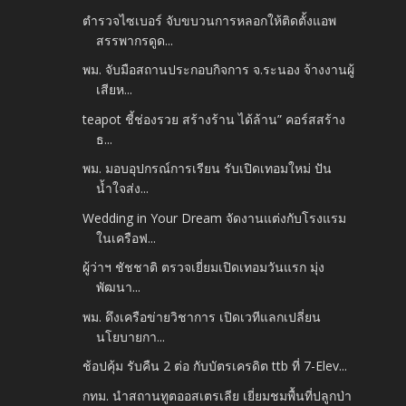
ตำรวจไซเบอร์ จับขบวนการหลอกให้ติดตั้งแอพ
สรรพากรดูด...
พม. จับมือสถานประกอบกิจการ จ.ระนอง จ้างงานผู้
เสียห...
teapot ชี้ช่องรวย สร้างร้าน ได้ล้าน” คอร์สสร้าง
ธ...
พม. มอบอุปกรณ์การเรียน รับเปิดเทอมใหม่ ปัน
น้ำใจส่ง...
Wedding in Your Dream จัดงานแต่งกับโรงแรม
ในเครือฟ...
ผู้ว่าฯ ชัชชาติ ตรวจเยี่ยมเปิดเทอมวันแรก มุ่ง
พัฒนา...
พม. ดึงเครือข่ายวิชาการ เปิดเวทีแลกเปลี่ยน
นโยบายกา...
ช้อปคุ้ม รับคืน 2 ต่อ กับบัตรเครดิต ttb ที่ 7-Elev...
กทม. นำสถานทูตออสเตรเลีย เยี่ยมชมพื้นที่ปลูกป่า