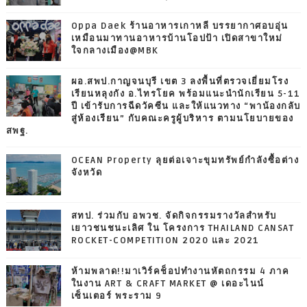
Oppa Daek ร้านอาหารเกาหลี บรรยากาศอบอุ่น
เหมือนมาทานอาหารบ้านโอปป้า เปิดสาขาใหม่
ใจกลางเมือง@MBK
ผอ.สพป.กาญจนบุรี เขต 3 ลงพื้นที่ตรวจเยี่ยมโรง
เรียนหลุงกัง อ.ไทรโยค พร้อมแนะนำนักเรียน 5-11
ปี เข้ารับการฉีดวัคซีน และให้แนวทาง “พาน้องกลับ
สู่ห้องเรียน” กับคณะครูผู้บริหาร ตามนโยบายของ
สพฐ.
OCEAN Property ลุยต่อเจาะขุมทรัพย์กำลังซื้อต่าง
จังหวัด
สทป. ร่วมกับ อพวช. จัดกิจกรรมรางวัลสำหรับ
เยาวชนชนะเลิศ ใน โครงการ THAILAND CANSAT
ROCKET-COMPETITION 2020 และ 2021
ห้ามพลาด!!มาเวิร์คช็อปทำงานหัตถกรรม 4 ภาค
ในงาน ART & CRAFT MARKET @ เดอะไนน์
เซ็นเตอร์ พระราม 9