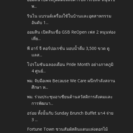
พ...
รินไน แบรนด์เครื่องใช้ในบ้านและอุตสาหกรรม
อันดับ 1...
ออมสิน เปิดสินเชื่อ GSB ReOpen เฟส 2 หนุนท่อง
เที่ย...
พี อาร์ จี คอร์ปอเรชั่น มอบน้ำดื่ม 3,500 ขวด ดู
แลส...
โปรโมชันฉลองเดือน Pride Month อย่างภาคภูมิ
4 ศูนย์...
พม. จับมือเพจ Because We Care ผนึกกำลังสถาน
ศึกษา ห...
พม. ร่วมประชุมอาเซียนด้านสวัสดิการสังคมและ
การพัฒนา...
อร่อย ทั้งนั้นกับ Sunday Brunch Buffet มา4 จ่าย
3 ...
Fortune Town ชวนสัมผัสดินแดนแห่งดอกไม้