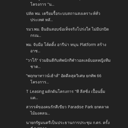
โครงการ “น...
ปลัด พม. เตรียมรื้อระบบสถานสงเคราะห์ทั่ว
ประเทศ หลั...
รมว.พม. ยืนยันสอบข้อเท็จจริงโปร่งใส ไม่มีปกปิด
กรณ...
พม. จับมือ โค้ดดิ้ง อารีน่า หนุน Platform สร้าง
อาช...
“วาโก้” ร่วมยินดีกับทัพนักกีฬาวอลเลย์บอลหญิงทีม
ชาต...
“พฤกษาทาวน์เฮ้าส์” อัดดีลสุดวิเศษ ยกทัพ 66
โครงการ...
T Leasing ผลักดันโครงการ “ที ลีสซิ่ง เปื้อนยิ้ม
แต...
สวรรค์ของคนรักสีเขียว Paradise Park ยกตลาด
ไม้มงคลน...
นายกรัฐมนตรีเป็นประธานการประชุม ก.ตร. ครั้ง