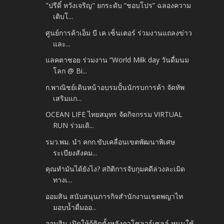
"ปรีดิ์ หวังเจริญ" ยกระดับ “ชอบโปร” ฉลองความ
เติบโ...
ศูนย์การค้าเอ็ม บี เค เซ็นเตอร์ ร่วมงานแถลงข่าว
และ...
แลคตาซอย ร่วมงาน “World Milk day วันดื่มนม
โลก @ Bi...
ก.พาณิชย์เดินหน้าอบรมปั้นนักรบการค้า จัดทัพ
เสริมแก...
OCEAN LIFE ไทยสมุทร จัดกิจกรรม VIRTUAL
RUN ร่วมเดิ...
รมว.พม. นำ คกก.ขับเคลื่อนเขตพัฒนาพิเศษ
ระเบียงสังคม...
คุณทำมันได้ยังไง? สถิติการจับกุมคดีล่วงละเมิด
ทางเ...
ออมสิน สนับสนุนภารกิจสำนักงานเขตพญาไท
มอบน้ำดื่มออ...
ออมสิน เปิดให้กู้ติดตั้งหลังคาโซลาร์เซลล์ หนุนใช้