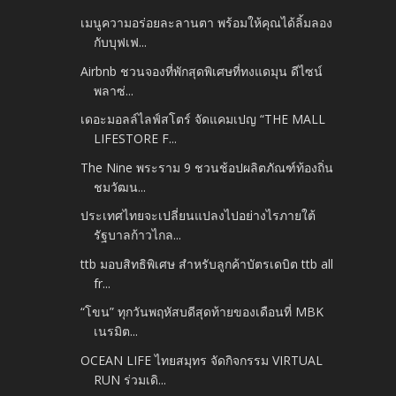
เมนูความอร่อยละลานตา พร้อมให้คุณได้ลิ้มลอง
กับบุฟเฟ...
Airbnb ชวนจองที่พักสุดพิเศษที่ทงแดมุน ดีไซน์
พลาซ่...
เดอะมอลล์ไลฟ์สโตร์ จัดแคมเปญ “THE MALL
LIFESTORE F...
The Nine พระราม 9 ชวนช้อปผลิตภัณฑ์ท้องถิ่น
ชมวัฒน...
ประเทศไทยจะเปลี่ยนแปลงไปอย่างไรภายใต้
รัฐบาลก้าวไกล...
ttb มอบสิทธิพิเศษ สำหรับลูกค้าบัตรเดบิต ttb all
fr...
“โขน” ทุกวันพฤหัสบดีสุดท้ายของเดือนที่ MBK
เนรมิต...
OCEAN LIFE ไทยสมุทร จัดกิจกรรม VIRTUAL
RUN ร่วมเดิ...