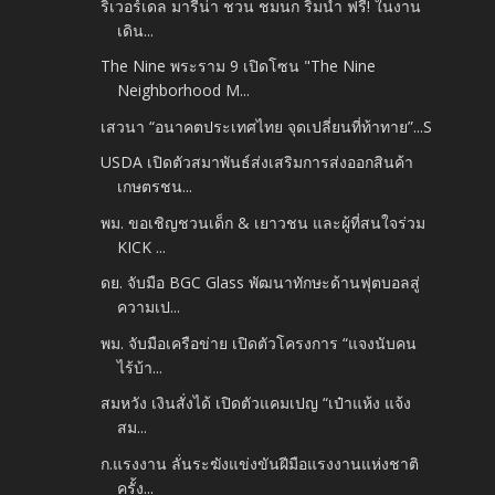
ริเวอร์เดล มารีน่า ชวน ชมนก ริมน้ำ ฟรี! ในงาน
เดิน...
The Nine พระราม 9 เปิดโซน "The Nine
Neighborhood M...
เสวนา “อนาคตประเทศไทย จุดเปลี่ยนที่ท้าทาย”...S
USDA เปิดตัวสมาพันธ์ส่งเสริมการส่งออกสินค้า
เกษตรชน...
พม. ขอเชิญชวนเด็ก & เยาวชน และผู้ที่สนใจร่วม
KICK ...
ดย. จับมือ BGC Glass พัฒนาทักษะด้านฟุตบอลสู่
ความเป...
พม. จับมือเครือข่าย เปิดตัวโครงการ “แจงนับคน
ไร้บ้า...
สมหวัง เงินสั่งได้ เปิดตัวแคมเปญ “เป๋าแห้ง แจ้ง
สม...
ก.แรงงาน ลั่นระฆังแข่งขันฝีมือแรงงานแห่งชาติ
ครั้ง...