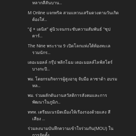
หลากสีสันบาน...
M Online แจกทริค สวมแหวนเสริมดวงตามวันเกิด
ต้องใส่...
“อู๋ + เดนิส” คู่นิวเจนกระชับความสัมพันธ์ “ซุป
ตาร์...
The Nine พระราม 9 เปิดโลกแห่งใต้ท้องทะเล
รวมนักร...
เดอะมอลล์ กรุ๊ป พลิกโฉม เดอะมอลล์ไลฟ์สโตร์
บางกะปิ...
พม. โดยกรมกิจการผู้สูงอายุ จับมือ ลาซาด้า อบรม
หล...
พม. ร่วมผลักดันงานสวัสดิการสังคมและการ
พัฒนาในภูมิภ...
ททท. เตรียมเนรมิตเมืองให้เรืองรองด้วยแสง สี
เสียง ...
ร่วมลงนามบันทึกความเข้าใจร่วมกัน(MOU) ใน
การจัดตั้ง...