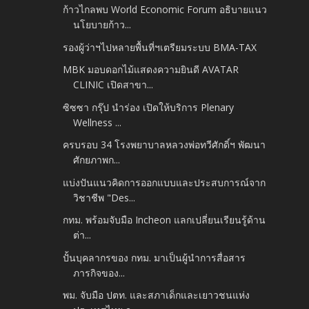
ก้าวไกลพบ World Economic Forum อธิบายแนว
นโยบายก้าว...
รองผู้ว่าฯไปหลายพื้นที่ฯเตรียมระบบ BMA-TAX
MBK มอบดอกไม้แสดงความยินดี AVATAR
CLINIC เปิดสาขา...
ซิซซา กรุ๊ป นำร่อง เปิดให้บริการ Plenary
Wellness ...
ครบรอบ 34 โรงพยาบาลหลวงพ่อทวีศักดิ์ฯ พัฒนา
ศักยภาพก...
แบ่งปันแนวคิดการออกแบบและประสบการณ์จาก
วิชาชีพ "Des...
กทม. พร้อมจับมือ Incheon แลกเปลี่ยนเรียนรู้ด้าน
ต่า...
ปั้นบุคลากรของ กทม. มาเป็นผู้นำการสื่อสาร
ภารกิจของ...
พม. จับมือ ปตท. และสภาเด็กและเยาวชนแห่ง