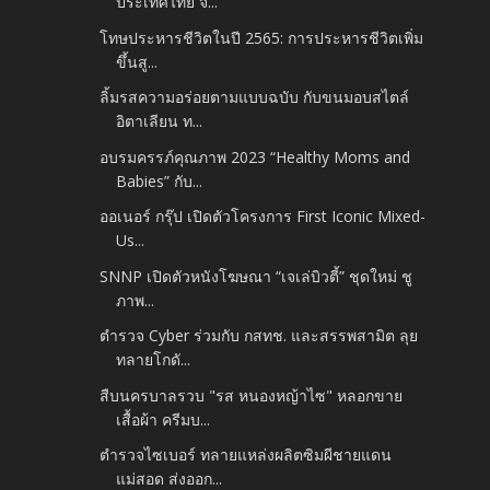
ประเทศไทย จ...
โทษประหารชีวิตในปี 2565: การประหารชีวิตเพิ่ม
ขึ้นสู...
ลิ้มรสความอร่อยตามแบบฉบับ กับขนมอบสไตล์
อิตาเลียน ท...
อบรมครรภ์คุณภาพ 2023 “Healthy Moms and
Babies” กับ...
ออเนอร์ กรุ๊ป เปิดตัวโครงการ First Iconic Mixed-
Us...
SNNP เปิดตัวหนังโฆษณา “เจเล่บิวตี้” ชุดใหม่ ชู
ภาพ...
ตำรวจ Cyber ร่วมกับ กสทช. และสรรพสามิต ลุย
ทลายโกดั...
สืบนครบาลรวบ "รส หนองหญ้าไซ" หลอกขาย
เสื้อผ้า ครีมบ...
ตำรวจไซเบอร์ ทลายแหล่งผลิตซิมผีชายแดน
แม่สอด ส่งออก...