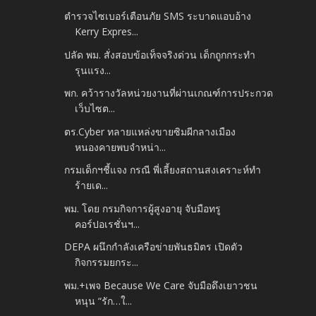
ตำรวจไซเบอร์เตือนภัย SMS ระบาดแอบอ้าง
Kerry Expres...
ปลัด พม. สั่งสอบข้อเท็จจริงด่วน เด็กถูกกระทำ
รุนแรง...
พก. คว้ารางวัลหน่วยงานที่ผ่านเกณฑ์การประกวด
เว็บไซต...
ตร.Cyber ทลายแหล่งขายซิมผีกลางเมือง
หนองคายพบจำหน่า...
กรมเด็กฯชี้แจง กรณี พี่เลี้ยงสถานสงเคราะห์ทำ
ร้ายเด...
พม. โดย กรมกิจการผู้สูงอายุ จับมือทรู
คอร์ปอเรชั่นฯ...
DEPA ผนึกกำลังเครือข่ายพันธมิตร เปิดตัว
กิจกรรมยกระ...
พม.+เพจ Because We Care จับมือดึงเยาวชน
หนุน “รัก…ใ...