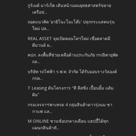
กูร์เมต์ มาร์เก็ต เดินหน้าแผนยุทธศาสตร์ขยาย
เครือข่...
ถอดแนวคิด ‘อายิโนะโมะโต๊ะ’ ปลุกกระแสคนรุ่น
ใหม่ ปล...
REAL ASSET ลุยเปิดคอนโดฯใหม่ เชื่อตลาดมี
ดีมานด์ ผ...
คปภ. ลงพื้นที่ช่วยเหลือด้านประกันภัย กรณีพายุพัด
ถล...
บริษัท รถไฟฟ้า ร.ฟ.ท. จำกัด ได้รับมอบรางวัลองค์
กรค...
T Leasing ดันโครงการ “ที ลีสซิ่ง เปื้อนยิ้ม แต้ม
ฝัน”
กรมเจรจาฯ’พาเหรด 4 กลุ่มสินค้าดาวรุ่งนม ชา
กาแฟ แล...
M ONLINE ชวนช้อปกลางเดือน แฮปปี้ได้ทุก
แผนกสินค้าทั...