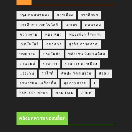
กรุงเทพมหานคร
การเมือง
การศึกษา
การศึกษา เทคโนโลยี
เกษตร
คมนาคม
ความงาม
ท่องเที่ยว
ท่องเที่ยว โรงแรม
เทคโนโลยี
ธนาคาร
ธุรกิจ การตลาด
บทความ
ประกันภัย
พลังงาน สิ่งแวดล้อม
ยานยนต์
ราชการ
ราชการ การเมือง
แรงงาน
วาไรตี้
ศิลปะ วัฒนธรรม
สังคม
อาหารและเครื่องดื่ม
อุตสาหกรรม
เ
EXPRESS NEWS
MSK TALK
ZOOM
คลังบทความของบล็อก