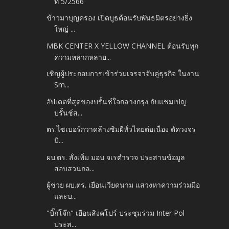
ที่ 5/2566
ข้าวมาบุญครอง เปิดบูธต้อนรับพันธมิตรอย่างยิ่ง
ใหญ่ ...
MBK CENTER X YELLOW CHANNEL ต้อนรับทุก
ความหลากหลาย...
เชิญผู้ประกอบการเข้าร่วมเจรจาจับคู่ธุรกิจ ในงาน
Sm...
อัปเดตที่สุดของบรั้นช์ใจกลางกรุง กับแชมเปญ
บรั้นช์ส...
ตร.ไซเบอร์กวาดล้างซิมผีทั่วไทยต่อเนื่อง ตัดวงจร
มิ...
ผบ.ตร. สั่งเพิ่ม มอบ จเรตำรวจ ประสานข้อมูล
สอบสวนกล...
ผู้ช่วย ผบ.ตร. เยือนเวียดนาม แสวงหาความร่วมมือ
และบ...
"บิ๊กโจ๊ก" เยือนสิงคโปร์ ประชุมร่วม Inter Pol
ประส...