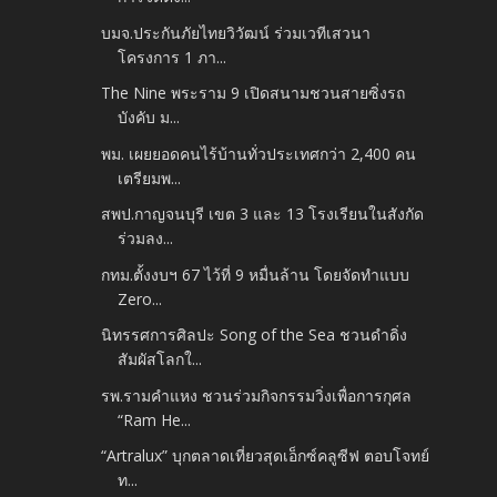
บมจ.ประกันภัยไทยวิวัฒน์ ร่วมเวทีเสวนา
โครงการ 1 ภา...
The Nine พระราม 9 เปิดสนามชวนสายซิ่งรถ
บังคับ ม...
พม. เผยยอดคนไร้บ้านทั่วประเทศกว่า 2,400 คน
เตรียมพ...
สพป.กาญจนบุรี เขต 3 และ 13 โรงเรียนในสังกัด
ร่วมลง...
กทม.ตั้งงบฯ 67 ไว้ที่ 9 หมื่นล้าน โดยจัดทำแบบ
Zero...
นิทรรศการศิลปะ Song of the Sea ชวนดำดิ่ง
สัมผัสโลกใ...
รพ.รามคำแหง ชวนร่วมกิจกรรมวิ่งเพื่อการกุศล
“Ram He...
“Artralux” บุกตลาดเที่ยวสุดเอ็กซ์คลูซีฟ ตอบโจทย์
ท...