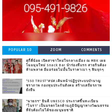
POPULAR 10
ZOOM
COMMENTS
สุกี้ตี๋น้อย เปิดสาขาใหม่ใจกลางเมือง ณ MBK เผย
โฉมมุมใหม่ Snack Bar นำร่องที่แรก สายกินต้อง
ห้ามพลาด อิ่มอร่อยไม่อั้นในราคาเบา ๆ ฟินจุกๆ
"SSO TRUST"สปส.เดินหน้าปฏิรูประบบบำนาญ
ชราภาพ กองทุนประกันสังคม สร้างเสถียรภาพ
ยั่งยืน
"นายกฯ" ยินดี UNESCO ประกาศขึ้นทะเบียน
"โนรา" เป็นมรดกโลกด้านภูมิปัญญาทางวัฒนธรรม
ที่จับต้องไม่ได้ของมนุษยชาติ