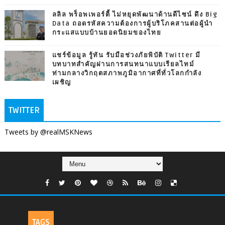
ลลิล พร็อพเพอร์ตี้ ไม่หยุดพัฒนาด้านดีไซน์ ดึง Big
Data ถอดรหัสความต้องการผู้บริโภคสานต่อผู้นำ
กระแสแบบบ้านยอดนิยมของไทย
แชร์ข้อมูล รู้ทัน รับมือช่วงภัยพิบัติ Twitter มี
บทบาทสำคัญผ่านการสนทนาแบบเรียลไทม์
ท่ามกลางวิกฤตสภาพภูมิอากาศที่ทั่วโลกกำลัง
เผชิญ
TWITTER
Tweets by @realMSKNews
TAGS