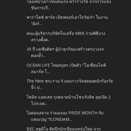
โฉมหน้าเยาวชนคนเก่ง คว้ารางวัล จากการแข่ง
ขันการเรี...
พาราไดซ์ พาร์ค เปิดฟลอร์เอาใจวัยเก๋า ในงาน
“ยังก์ ...
คณะผู้บริหารบริษัทในเครือ MBK ร่วมพิธีบวง
สรวงตั้งศ...
30 ปี เอเซียติคฯ ผู้นำธุรกิจมะพร้าวครบวงจร
ตอกย้ำ...
OCEAN LIFE ไทยสมุทร เปิดตัว “โอเชี่ยนไลฟ์
สมาร์ท โ...
The Nine พระราม 9 มอบรางวัลสุดยอดนักร้องวัย
จิ๋ว ป...
ไซมิส แอสเสท รุกตลาดบ้านโซนรังสิต ลุยเปิด 2
โปรเจค...
ไอคอนสยาม ร่วมฉลอง PRIDE MONTH กับ
แคมเปญ “ICONSIAM...
BEC สตูดิโอ ติดปีกนักเขียนบทรุ่นใหม่ จาก