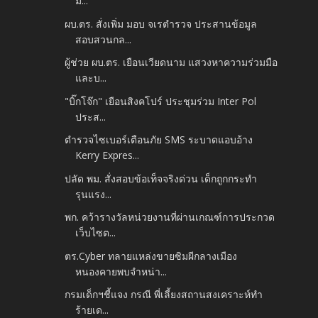
มิ...
ผบ.ตร. สั่งเพิ่ม มอบ จเรตำรวจ ประสานข้อมูล
สอบสวนกล...
ผู้ช่วย ผบ.ตร. เยือนเวียดนาม แสวงหาความร่วมมือ
และบ...
"บิ๊กโจ๊ก" เยือนสิงคโปร์ ประชุมร่วม Inter Pol
ประส...
ตำรวจไซเบอร์เตือนภัย SMS ระบาดแอบอ้าง
Kerry Expres...
ปลัด พม. สั่งสอบข้อเท็จจริงด่วน เด็กถูกกระทำ
รุนแรง...
พก. คว้ารางวัลหน่วยงานที่ผ่านเกณฑ์การประกวด
เว็บไซต...
ตร.Cyber ทลายแหล่งขายซิมผีกลางเมือง
หนองคายพบจำหน่า...
กรมเด็กฯชี้แจง กรณี พี่เลี้ยงสถานสงเคราะห์ทำ
ร้ายเด...