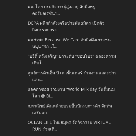
พม. โดย กรมกิจการผู้สูงอายุ จับมือทรู
คอร์ปอเรชั่นฯ...
DEPA ผนึกกำลังเครือข่ายพันธมิตร เปิดตัว
กิจกรรมยกระ...
พม.+เพจ Because We Care จับมือดึงเยาวชน
หนุน “รัก…ใ...
"ปรีดิ์ หวังเจริญ" ยกระดับ “ชอบโปร” ฉลองความ
เติบโ...
ศูนย์การค้าเอ็ม บี เค เซ็นเตอร์ ร่วมงานแถลงข่าว
และ...
แลคตาซอย ร่วมงาน “World Milk day วันดื่มนม
โลก @ Bi...
ก.พาณิชย์เดินหน้าอบรมปั้นนักรบการค้า จัดทัพ
เสริมแก...
OCEAN LIFE ไทยสมุทร จัดกิจกรรม VIRTUAL
RUN ร่วมเดิ...