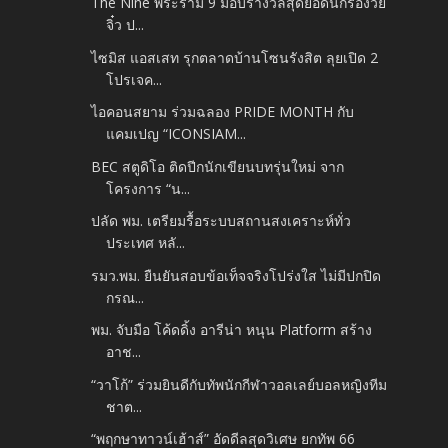
The Nine พระราม 9 มอบรางวัลสุดยอดนักร้องวัย
จิ๋ว ป...
ไซมิส แอสเสท รุกตลาดบ้านโซนรังสิต ลุยเปิด 2
โปรเจค...
ไอคอนสยาม ร่วมฉลอง PRIDE MONTH กับ
แคมเปญ “ICONSIAM...
BEC สตูดิโอ ติดปีกนักเขียนบทรุ่นใหม่ จาก
โครงการ “น...
ปลัด พม. เตรียมรื้อระบบสถานสงเคราะห์ทั่ว
ประเทศ หลั...
รมว.พม. ยืนยันสอบข้อเท็จจริงโปร่งใส ไม่มีปกปิด
กรณ...
พม. จับมือ โค้ดดิ้ง อารีน่า หนุน Platform สร้าง
อาช...
“วาโก้” ร่วมยินดีกับทัพนักกีฬาวอลเลย์บอลหญิงทีม
ชาต...
“พฤกษาทาวน์เฮ้าส์” อัดดีลสุดวิเศษ ยกทัพ 66