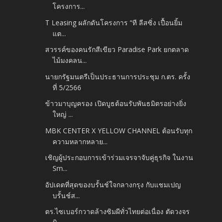
โครงการ...
T Leasing ผลักดันโครงการ “ที ลีสซิ่ง เปื้อนยิ้ม
แต...
สวรรค์ของคนรักสีเขียว Paradise Park ยกตลาด
ไม้มงคลน...
นายกรัฐมนตรีเป็นประธานการประชุม ก.ตร. ครั้ง
ที่ 5/2566
ข้าวมาบุญครอง เปิดบูธต้อนรับพันธมิตรอย่างยิ่ง
ใหญ่ ...
MBK CENTER X YELLOW CHANNEL ต้อนรับทุก
ความหลากหลาย...
เชิญผู้ประกอบการเข้าร่วมเจรจาจับคู่ธุรกิจ ในงาน
Sm...
อัปเดตที่สุดของบรั้นช์ใจกลางกรุง กับแชมเปญ
บรั้นช์ส...
ตร.ไซเบอร์กวาดล้างซิมผีทั่วไทยต่อเนื่อง ตัดวงจร