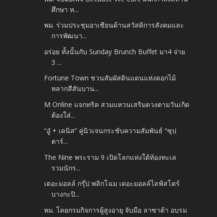
ศึกษา ห...
พม. ร่วมประชุมอาเซียนด้านสวัสดิการสังคมและ
การพัฒนา...
อร่อย ทั้งนั้นกับ Sunday Brunch Buffet มา4 จ่าย
3 ...
Fortune Town ชวนสัมผัสดินแดนแห่งดอกไม้
หลากสีสันบาน...
M Online แจกทริค สวมแหวนเสริมดวงตามวันเกิด
ต้องใส่...
“อู๋ + เดนิส” คู่นิวเจนกระชับความสัมพันธ์ “ซุป
ตาร์...
The Nine พระราม 9 เปิดโลกแห่งใต้ท้องทะเล
รวมนักร...
เดอะมอลล์ กรุ๊ป พลิกโฉม เดอะมอลล์ไลฟ์สโตร์
บางกะปิ...
พม. โดยกรมกิจการผู้สูงอายุ จับมือ ลาซาด้า อบรม