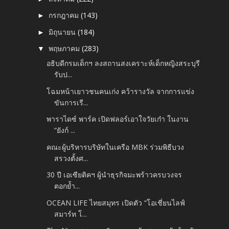
กรกฎาคม
(143)
►
มิถุนายน
(184)
►
พฤษภาคม
(283)
▼
อธิบดีกรมเด็กฯ ลงสถานสงเคราะห์เด็กหญิงสระบุรี
รับป...
โฉมหน้าเยาวชนคนเก่ง คว้ารางวัล จากการแข่ง
ขันการเรี...
พาราไดซ์ พาร์ค เปิดฟลอร์เอาใจวัยเก๋า ในงาน
“ยังก์ ...
คณะผู้บริหารบริษัทในเครือ MBK ร่วมพิธีบวง
สรวงตั้งศ...
30 ปี เอเซียติคฯ ผู้นำธุรกิจมะพร้าวครบวงจร
ตอกย้ำ...
OCEAN LIFE ไทยสมุทร เปิดตัว “โอเชี่ยนไลฟ์
สมาร์ท โ...