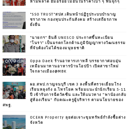
ห้ามพลาด อิ่มอร่อยไม่อั้นในราคาเบา ๆ ฟินจุกๆ
"SSO TRUST"สปส.เดินหน้าปฏิรูประบบบำนาญ
ชราภาพ กองทุนประกันสังคม สร้างเสถียรภาพ
ยั่งยืน
"นายกฯ" ยินดี UNESCO ประกาศขึ้นทะเบียน
"โนรา" เป็นมรดกโลกด้านภูมิปัญญาทางวัฒนธรรม
ที่จับต้องไม่ได้ของมนุษยชาติ
Oppa Daek ร้านอาหารเกาหลี บรรยากาศอบอุ่น
เหมือนมาทานอาหารบ้านโอปป้า เปิดสาขาใหม่
ใจกลางเมือง@MBK
ผอ.สพป.กาญจนบุรี เขต 3 ลงพื้นที่ตรวจเยี่ยมโรง
เรียนหลุงกัง อ.ไทรโยค พร้อมแนะนำนักเรียน 5-11
ปี เข้ารับการฉีดวัคซีน และให้แนวทาง “พาน้องกลับ
สู่ห้องเรียน” กับคณะครูผู้บริหาร ตามนโยบายของ
สพฐ.
OCEAN Property ลุยต่อเจาะขุมทรัพย์กำลังซื้อต่าง
จังหวัด