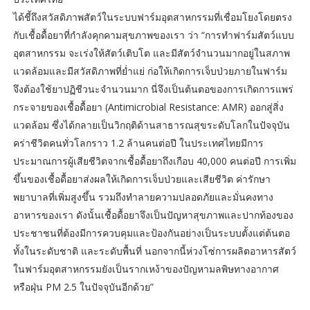
ได้ชี้ถึงสวัสดิภาพสัตว์ในระบบฟาร์มอุตสาหกรรมที่เชื่อมโยงโดยตรง
กับเชื้อดื้อยาที่กำลังคุกคามสุขภาพของเรา ว่า “การทำฟาร์มสัตว์แบบ
อุตสาหกรรม จะเร่งให้สัตว์เติบโต และมีสัตว์จำนวนมากอยู่ในสภาพ
แวดล้อมและมีสวัสดิภาพที่ย่ำแย่ ก่อให้เกิดการเจ็บป่วยภายในฟาร์ม
จึงต้องใช้ยาปฏิชีวนะจำนวนมาก นี่จึงเป็นต้นตอของการเกิดการแพร่
กระจายของเชื้อดื้อยา (Antimicrobial Resistance: AMR) ออกสู่สิ่ง
แวดล้อม ซึ่งได้กลายเป็นวิกฤติด้านสาธารณสุขระดับโลกในปัจจุบัน
คร่าชีวิตคนทั่วโลกราว 1.2 ล้านคนต่อปี ในประเทศไทยมีการ
ประมาณการผู้เสียชีวิตจากเชื้อดื้อยาถึงเกือบ 40,000 คนต่อปี การเพิ่ม
ขึ้นของเชื้อดื้อยาส่งผลให้เกิดการเจ็บป่วยและเสียชีวิต ค่ารักษา
พยาบาลที่เพิ่มสูงขึ้น รวมถึงทำลายความปลอดภัยและมั่นคงทาง
อาหารของเรา ดังนั้นเชื้อดื้อยาจึงเป็นปัญหาสุขภาพและปากท้องของ
ประชาชนที่ต้องมีการควบคุมและป้องกันอย่างเป็นระบบตั้งแต่ต้นตอ
ทั้งในระดับชาติ และระดับพื้นที่ นอกจากนี้ห่วงโซ่การผลิตอาหารสัตว์
ในฟาร์มอุตสาหกรรมยังเป็นรากเหง้าของปัญหามลพิษทางอากาศ
หรือฝุ่น PM 2.5 ในปัจจุบันอีกด้วย”