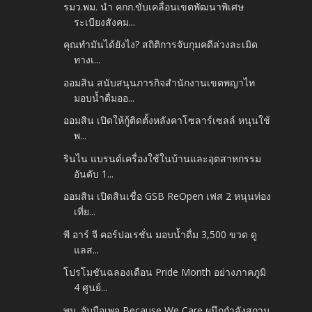
รมว.พม. นำ คกก.ขับเคลื่อนเขตพัฒนาพิเศษ
ระเบียงสังคม...
คุณทำมันได้ยังไง? สถิติการจับกุมคดีล่วงละเมิด
ทางเ...
ออมสิน สนับสนุนภารกิจสำนักงานเขตพญาไท
มอบน้ำดื่มออ...
ออมสิน เปิดให้กู้ติดตั้งหลังคาโซลาร์เซลล์ หนุนใช้
พ...
รินไน แบรนด์เครื่องใช้ในบ้านและอุตสาหกรรม
อันดับ 1...
ออมสิน เปิดสินเชื่อ GSB ReOpen เฟส 2 หนุนท่อง
เที่ย...
พี อาร์ จี คอร์ปอเรชั่น มอบน้ำดื่ม 3,500 ขวด ดู
แลส...
โปรโมชันฉลองเดือน Pride Month อย่างภาคภูมิ
4 ศูนย์...
พม. จับมือเพจ Because We Care ผนึกกำลังสถาน