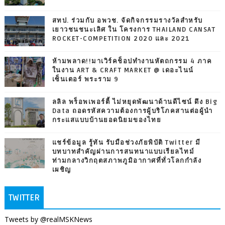
สทป. ร่วมกับ อพวช. จัดกิจกรรมรางวัลสำหรับ
เยาวชนชนะเลิศ ใน โครงการ THAILAND CANSAT
ROCKET-COMPETITION 2020 และ 2021
ห้ามพลาด!!มาเวิร์คช็อปทำงานหัตถกรรม 4 ภาค
ในงาน ART & CRAFT MARKET @ เดอะไนน์
เซ็นเตอร์ พระราม 9
ลลิล พร็อพเพอร์ตี้ ไม่หยุดพัฒนาด้านดีไซน์ ดึง Big
Data ถอดรหัสความต้องการผู้บริโภคสานต่อผู้นำ
กระแสแบบบ้านยอดนิยมของไทย
แชร์ข้อมูล รู้ทัน รับมือช่วงภัยพิบัติ Twitter มี
บทบาทสำคัญผ่านการสนทนาแบบเรียลไทม์
ท่ามกลางวิกฤตสภาพภูมิอากาศที่ทั่วโลกกำลัง
เผชิญ
TWITTER
Tweets by @realMSKNews