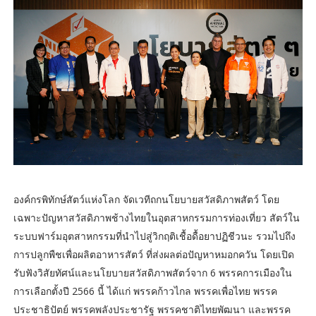
องค์กรพิทักษ์สัตว์แห่งโลก จัดเวทีถกนโยบายสวัสดิภาพสัตว์ โดย
เฉพาะปัญหาสวัสดิภาพช้างไทยในอุตสาหกรรมการท่องเที่ยว สัตว์ใน
ระบบฟาร์มอุตสาหกรรมที่นำไปสู่วิกฤติเชื้อดื้อยาปฏิชีวนะ รวมไปถึง
การปลูกพืชเพื่อผลิตอาหารสัตว์ ที่ส่งผลต่อปัญหาหมอกควัน โดยเปิด
รับฟังวิสัยทัศน์และนโยบายสวัสดิภาพสัตว์จาก 6 พรรคการเมืองใน
การเลือกตั้งปี 2566 นี้ ได้แก่ พรรคก้าวไกล พรรคเพื่อไทย พรรค
ประชาธิปัตย์ พรรคพลังประชารัฐ พรรคชาติไทยพัฒนา และพรรค