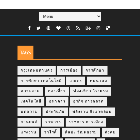
TAGS
กรุงเทพมหานคร
การเมือง
การศึกษา
การศึกษา เทคโนโลยี
เกษตร
คมนาคม
ความงาม
ท่องเที่ยว
ท่องเที่ยว โรงแรม
เทคโนโลยี
ธนาคาร
ธุรกิจ การตลาด
บทความ
ประกันภัย
พลังงาน สิ่งแวดล้อม
ยานยนต์
ราชการ
ราชการ การเมือง
แรงงาน
วาไรตี้
ศิลปะ วัฒนธรรม
สังคม