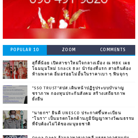
POPULAR 10
ZOOM
COMMENTS
สุกี้ตี๋น้อย เปิดสาขาใหม่ใจกลางเมือง ณ MBK เผย
โฉมมุมใหม่ Snack Bar นำร่องที่แรก สายกินต้อง
ห้ามพลาด อิ่มอร่อยไม่อั้นในราคาเบา ๆ ฟินจุกๆ
"SSO TRUST"สปส.เดินหน้าปฏิรูประบบบำนาญ
ชราภาพ กองทุนประกันสังคม สร้างเสถียรภาพ
ยั่งยืน
"นายกฯ" ยินดี UNESCO ประกาศขึ้นทะเบียน
"โนรา" เป็นมรดกโลกด้านภูมิปัญญาทางวัฒนธรรม
ที่จับต้องไม่ได้ของมนุษยชาติ