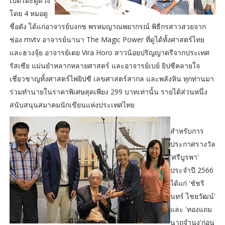
เปิดโต๊ะดูดวง
โดย 4 หมอดู
ชื่อดัง ได้แก่อาจารย์บงกช พรหมญาณพยากรณ์ พิธีกรสาวสวยจาก
ช่อง mvtv อาจารย์นานา The Magic Power ที่ดูได้ทั้งศาสตร์ไทย
และฮวงจุ้ย อาจารย์เตย Vira Horo สาวน้อยปริญญาตรีจากประเทศ
รัสเซีย แม่นยำหลากหลายศาสตร์ และอาจารย์เบย์ ยิปซีคลายใจ
เชี่ยวชาญทั้งศาสตร์ไพ่ยิปซี เลขศาสตร์สากล และพลังหิน ทุกท่านมา
ร่วมทำนายในราคาพิเศษสุดเพียง 299 บาทเท่านั้น รายได้ส่วนหนึ่ง
สนับสนุนสมาคมนักเขียนแห่งประเทศไทย
สำหรับการ
ประกาศรางวัล
'ศรีบูรพา'
ประจำปี 2566
ได้แก่ 'ชัชริ
นทร์ ไชยวัฒน์'
และ 'ทองแถม
นาถจำนง'ก่อน