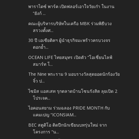
พาราไดซ์ พาร์ค เปิดฟลอร์เอาใจวัยเก๋า ในงาน
“ยังก์ ...
คณะผู้บริหารบริษัทในเครือ MBK ร่วมพิธีบวง
สรวงตั้งศ...
30 ปี เอเซียติคฯ ผู้นำธุรกิจมะพร้าวครบวงจร
ตอกย้ำ...
OCEAN LIFE ไทยสมุทร เปิดตัว “โอเชี่ยนไลฟ์
สมาร์ท โ...
The Nine พระราม 9 มอบรางวัลสุดยอดนักร้องวัย
จิ๋ว ป...
ไซมิส แอสเสท รุกตลาดบ้านโซนรังสิต ลุยเปิด 2
โปรเจค...
ไอคอนสยาม ร่วมฉลอง PRIDE MONTH กับ
แคมเปญ “ICONSIAM...
BEC สตูดิโอ ติดปีกนักเขียนบทรุ่นใหม่ จาก
โครงการ “น...