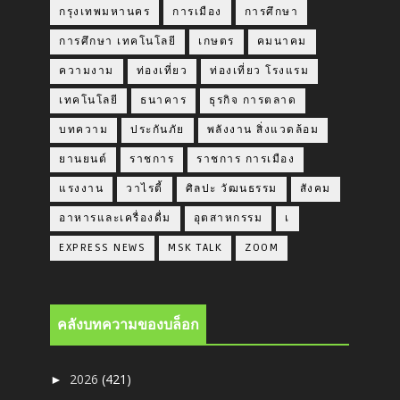
กรุงเทพมหานคร
การเมือง
การศึกษา
การศึกษา เทคโนโลยี
เกษตร
คมนาคม
ความงาม
ท่องเที่ยว
ท่องเที่ยว โรงแรม
เทคโนโลยี
ธนาคาร
ธุรกิจ การตลาด
บทความ
ประกันภัย
พลังงาน สิ่งแวดล้อม
ยานยนต์
ราชการ
ราชการ การเมือง
แรงงาน
วาไรตี้
ศิลปะ วัฒนธรรม
สังคม
อาหารและเครื่องดื่ม
อุตสาหกรรม
เ
EXPRESS NEWS
MSK TALK
ZOOM
คลังบทความของบล็อก
2026
(421)
►