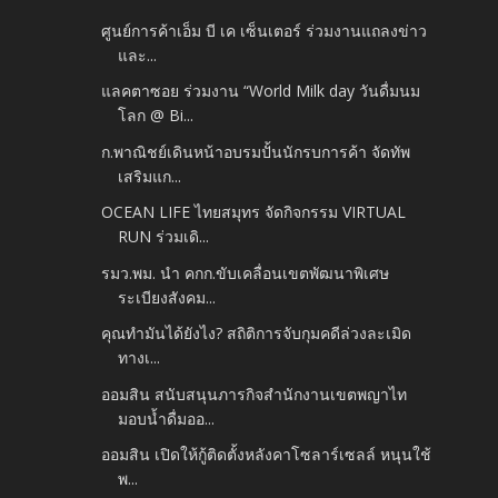
ศูนย์การค้าเอ็ม บี เค เซ็นเตอร์ ร่วมงานแถลงข่าว
และ...
แลคตาซอย ร่วมงาน “World Milk day วันดื่มนม
โลก @ Bi...
ก.พาณิชย์เดินหน้าอบรมปั้นนักรบการค้า จัดทัพ
เสริมแก...
OCEAN LIFE ไทยสมุทร จัดกิจกรรม VIRTUAL
RUN ร่วมเดิ...
รมว.พม. นำ คกก.ขับเคลื่อนเขตพัฒนาพิเศษ
ระเบียงสังคม...
คุณทำมันได้ยังไง? สถิติการจับกุมคดีล่วงละเมิด
ทางเ...
ออมสิน สนับสนุนภารกิจสำนักงานเขตพญาไท
มอบน้ำดื่มออ...
ออมสิน เปิดให้กู้ติดตั้งหลังคาโซลาร์เซลล์ หนุนใช้
พ...