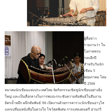
ผู้สื่อข่าว
รายงานว่า ใน
โอกาสครบ
รอบอีกปี
สำหรับวันนัก
เขียน 5
พฤษภาคม โดย
ปี 2566
สมาคมนักเขียนแห่งประเทศไทย จัดกิจกรรมเชิดชูนักเขียนอย่างยิ่ง
ใหญ่ และเป็นสื่อกลางในการพบปะกระชับความสัมพันธ์ในธีมงาน
มิตรน้ำหมึก ผนึกสัมพันธ์ ’66 เปิดงานด้วยการคารวะนักเขียนอาวุโส
แลกเปลี่ยนหนังสือในดวงใจ โชว์สุดพิเศษ การแสดงดนตรี อ่านกวี