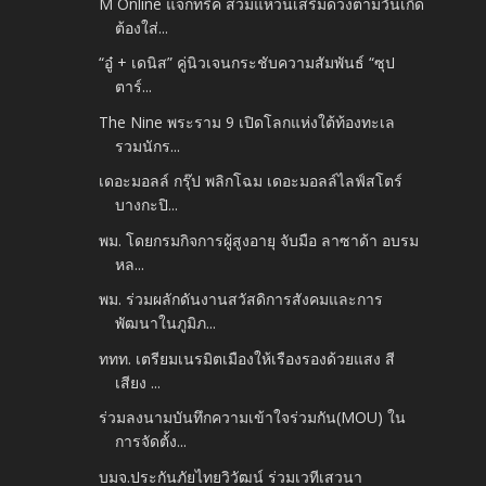
M Online แจกทริค สวมแหวนเสริมดวงตามวันเกิด
ต้องใส่...
“อู๋ + เดนิส” คู่นิวเจนกระชับความสัมพันธ์ “ซุป
ตาร์...
The Nine พระราม 9 เปิดโลกแห่งใต้ท้องทะเล
รวมนักร...
เดอะมอลล์ กรุ๊ป พลิกโฉม เดอะมอลล์ไลฟ์สโตร์
บางกะปิ...
พม. โดยกรมกิจการผู้สูงอายุ จับมือ ลาซาด้า อบรม
หล...
พม. ร่วมผลักดันงานสวัสดิการสังคมและการ
พัฒนาในภูมิภ...
ททท. เตรียมเนรมิตเมืองให้เรืองรองด้วยแสง สี
เสียง ...
ร่วมลงนามบันทึกความเข้าใจร่วมกัน(MOU) ใน
การจัดตั้ง...
บมจ.ประกันภัยไทยวิวัฒน์ ร่วมเวทีเสวนา