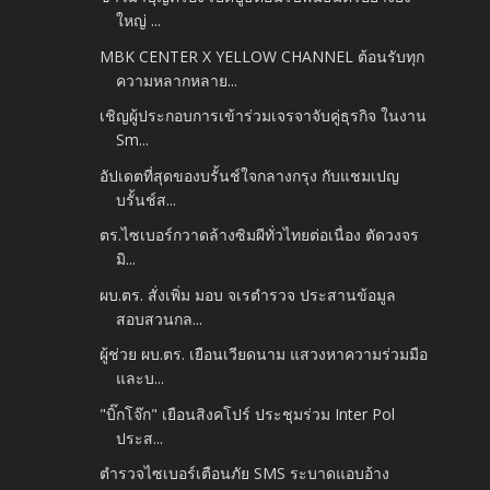
ใหญ่ ...
MBK CENTER X YELLOW CHANNEL ต้อนรับทุก
ความหลากหลาย...
เชิญผู้ประกอบการเข้าร่วมเจรจาจับคู่ธุรกิจ ในงาน
Sm...
อัปเดตที่สุดของบรั้นช์ใจกลางกรุง กับแชมเปญ
บรั้นช์ส...
ตร.ไซเบอร์กวาดล้างซิมผีทั่วไทยต่อเนื่อง ตัดวงจร
มิ...
ผบ.ตร. สั่งเพิ่ม มอบ จเรตำรวจ ประสานข้อมูล
สอบสวนกล...
ผู้ช่วย ผบ.ตร. เยือนเวียดนาม แสวงหาความร่วมมือ
และบ...
"บิ๊กโจ๊ก" เยือนสิงคโปร์ ประชุมร่วม Inter Pol
ประส...
ตำรวจไซเบอร์เตือนภัย SMS ระบาดแอบอ้าง