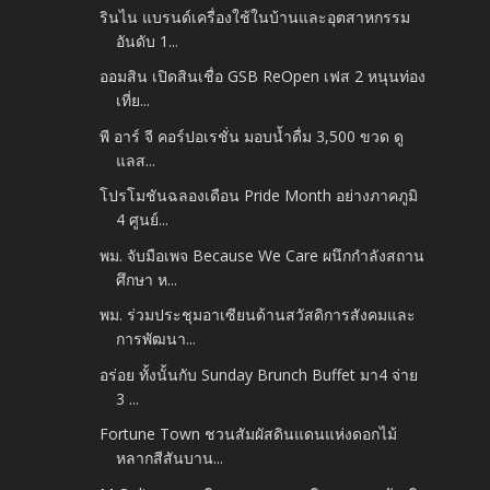
รินไน แบรนด์เครื่องใช้ในบ้านและอุตสาหกรรม
อันดับ 1...
ออมสิน เปิดสินเชื่อ GSB ReOpen เฟส 2 หนุนท่อง
เที่ย...
พี อาร์ จี คอร์ปอเรชั่น มอบน้ำดื่ม 3,500 ขวด ดู
แลส...
โปรโมชันฉลองเดือน Pride Month อย่างภาคภูมิ
4 ศูนย์...
พม. จับมือเพจ Because We Care ผนึกกำลังสถาน
ศึกษา ห...
พม. ร่วมประชุมอาเซียนด้านสวัสดิการสังคมและ
การพัฒนา...
อร่อย ทั้งนั้นกับ Sunday Brunch Buffet มา4 จ่าย
3 ...
Fortune Town ชวนสัมผัสดินแดนแห่งดอกไม้
หลากสีสันบาน...