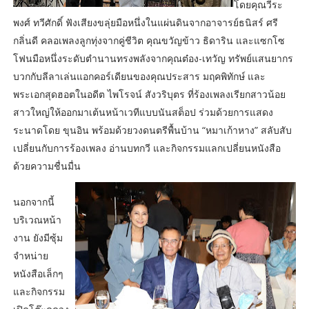
โดยคุณวีระ
พงศ์ ทวีศักดิ์ ฟังเสียงขลุ่ยมือหนึ่งในแผ่นดินจากอาจารย์ธนิสร์ ศรี
กลิ่นดี คลอเพลงลูกทุ่งจากคู่ชีวิต คุณขวัญข้าว ธิดาริน และแซกโซ
โฟนมือหนึ่งระดับตำนานทรงพลังจากคุณต๋อง-เทวัญ ทรัพย์แสนยากร
บวกกับลีลาเล่นแอกคอร์เดียนของคุณประสาร มฤคพิทักษ์ และ
พระเอกสุดฮอตในอดีต ไพโรจน์ สังวริบุตร ที่ร้องเพลงเรียกสาวน้อย
สาวใหญ่ให้ออกมาเต้นหน้าเวทีแบบนันสต็อป ร่วมด้วยการแสดง
ระนาดโดย ขุนอิน พร้อมด้วยวงดนตรีพื้นบ้าน “หมาเก้าหาง” สลับสับ
เปลี่ยนกับการร้องเพลง อ่านบทกวี และกิจกรรมแลกเปลี่ยนหนังสือ
ด้วยความชื่นมื่น
นอกจากนี้
บริเวณหน้า
งาน ยังมีซุ้ม
จำหน่าย
หนังสือเล็กๆ
และกิจกรรม