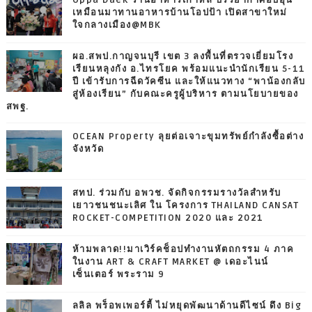
Oppa Daek ร้านอาหารเกาหลี บรรยากาศอบอุ่น
เหมือนมาทานอาหารบ้านโอปป้า เปิดสาขาใหม่
ใจกลางเมือง@MBK
ผอ.สพป.กาญจนบุรี เขต 3 ลงพื้นที่ตรวจเยี่ยมโรง
เรียนหลุงกัง อ.ไทรโยค พร้อมแนะนำนักเรียน 5-11
ปี เข้ารับการฉีดวัคซีน และให้แนวทาง “พาน้องกลับ
สู่ห้องเรียน” กับคณะครูผู้บริหาร ตามนโยบายของ
สพฐ.
OCEAN Property ลุยต่อเจาะขุมทรัพย์กำลังซื้อต่าง
จังหวัด
สทป. ร่วมกับ อพวช. จัดกิจกรรมรางวัลสำหรับ
เยาวชนชนะเลิศ ใน โครงการ THAILAND CANSAT
ROCKET-COMPETITION 2020 และ 2021
ห้ามพลาด!!มาเวิร์คช็อปทำงานหัตถกรรม 4 ภาค
ในงาน ART & CRAFT MARKET @ เดอะไนน์
เซ็นเตอร์ พระราม 9
ลลิล พร็อพเพอร์ตี้ ไม่หยุดพัฒนาด้านดีไซน์ ดึง Big