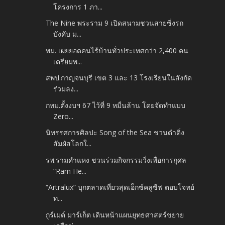
โครงการ 1 ภา...
The Nine พระราม 9 เปิดสนามชวนสายซิ่งรถ
บังคับ ม...
พม. เผยยอดคนไร้บ้านทั่วประเทศกว่า 2,400 คน
เตรียมพ...
สพป.กาญจนบุรี เขต 3 และ 13 โรงเรียนในสังกัด
ร่วมลง...
กทม.ตั้งงบฯ 67 ไว้ที่ 9 หมื่นล้าน โดยจัดทำแบบ
Zero...
นิทรรศการศิลปะ Song of the Sea ชวนดำดิ่ง
สัมผัสโลกใ...
รพ.รามคำแหง ชวนร่วมกิจกรรมวิ่งเพื่อการกุศล
“Ram He...
“Artralux” บุกตลาดเที่ยวสุดเอ็กซ์คลูซีฟ ตอบโจทย์
ท...
กูร์เมต์ มาร์เก็ต เดินหน้าแผนยุทธศาสตร์ขยาย