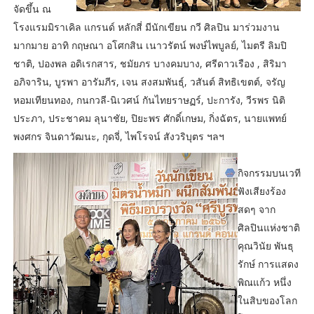
จัดขึ้น ณ
โรงแรมมิราเคิล แกรนด์ หลักสี่ มีนักเขียน กวี ศิลปิน มาร่วมงาน
มากมาย อาทิ กฤษณา อโศกสิน เนาวรัตน์ พงษ์ไพบูลย์, ไมตรี ลิมปิ
ชาติ, ปองพล อดิเรกสาร, ชมัยภร บางคมบาง, ศรีดาวเรือง , สิริมา
อภิจาริน, บูรพา อารัมภีร, เจน สงสมพันธุ์, วสันต์ สิทธิเขตต์, จรัญ
หอมเทียนทอง, กนกวลี-นิเวศน์ กันไทยราษฏร์, ปะการัง, วีรพร นิติ
ประภา, ประชาคม ลุนาชัย, ปิยะพร ศักดิ์เกษม, กิ่งฉัตร, นายแพทย์
พงศกร จินดาวัฒนะ, กุดจี่, ไพโรจน์ สังวริบุตร ฯลฯ
กิจกรรมบนเวที
ฟังเสียงร้อง
สดๆ จาก
ศิลปินแห่งชาติ
คุณวินัย พันธุ
รักษ์ การแสดง
พิณแก้ว หนึ่ง
ในสิบของโลก