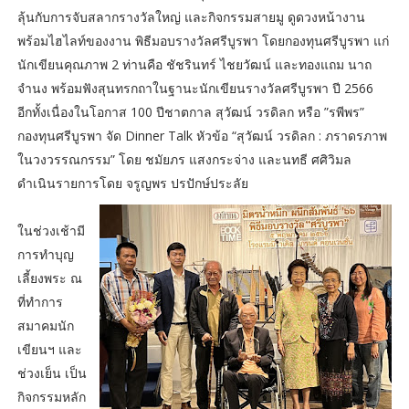
ลุ้นกับการจับสลากรางวัลใหญ่ และกิจกรรมสายมู ดูดวงหน้างาน
พร้อมไฮไลท์ของงาน พิธีมอบรางวัลศรีบูรพา โดยกองทุนศรีบูรพา แก่
นักเขียนคุณภาพ 2 ท่านคือ ชัชรินทร์ ไชยวัฒน์ และทองแถม นาถ
จำนง พร้อมฟังสุนทรกถาในฐานะนักเขียนรางวัลศรีบูรพา ปี 2566
อีกทั้งเนื่องในโอกาส 100 ปีชาตกาล สุวัฒน์ วรดิลก หรือ ”รพีพร”
กองทุนศรีบูรพา จัด Dinner Talk หัวข้อ “สุวัฒน์ วรดิลก : ภราดรภาพ
ในวงวรรณกรรม” โดย ชมัยภร แสงกระจ่าง และนทธี ศศิวิมล
ดำเนินรายการโดย จรูญพร ปรปักษ์ประลัย
ในช่วงเช้ามี
การทำบุญ
เลี้ยงพระ ณ
ที่ทำการ
สมาคมนัก
เขียนฯ และ
ช่วงเย็น เป็น
กิจกรรมหลัก