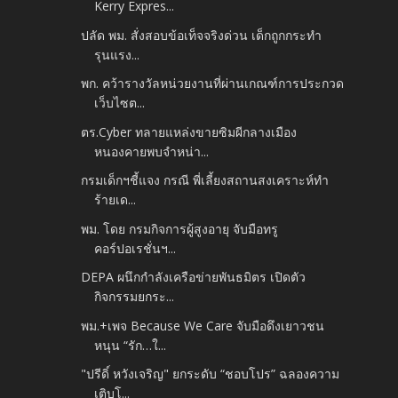
Kerry Expres...
ปลัด พม. สั่งสอบข้อเท็จจริงด่วน เด็กถูกกระทำ
รุนแรง...
พก. คว้ารางวัลหน่วยงานที่ผ่านเกณฑ์การประกวด
เว็บไซต...
ตร.Cyber ทลายแหล่งขายซิมผีกลางเมือง
หนองคายพบจำหน่า...
กรมเด็กฯชี้แจง กรณี พี่เลี้ยงสถานสงเคราะห์ทำ
ร้ายเด...
พม. โดย กรมกิจการผู้สูงอายุ จับมือทรู
คอร์ปอเรชั่นฯ...
DEPA ผนึกกำลังเครือข่ายพันธมิตร เปิดตัว
กิจกรรมยกระ...
พม.+เพจ Because We Care จับมือดึงเยาวชน
หนุน “รัก…ใ...
"ปรีดิ์ หวังเจริญ" ยกระดับ “ชอบโปร” ฉลองความ
เติบโ...