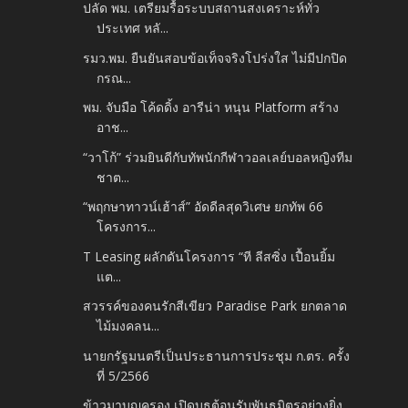
ปลัด พม. เตรียมรื้อระบบสถานสงเคราะห์ทั่ว
ประเทศ หลั...
รมว.พม. ยืนยันสอบข้อเท็จจริงโปร่งใส ไม่มีปกปิด
กรณ...
พม. จับมือ โค้ดดิ้ง อารีน่า หนุน Platform สร้าง
อาช...
“วาโก้” ร่วมยินดีกับทัพนักกีฬาวอลเลย์บอลหญิงทีม
ชาต...
“พฤกษาทาวน์เฮ้าส์” อัดดีลสุดวิเศษ ยกทัพ 66
โครงการ...
T Leasing ผลักดันโครงการ “ที ลีสซิ่ง เปื้อนยิ้ม
แต...
สวรรค์ของคนรักสีเขียว Paradise Park ยกตลาด
ไม้มงคลน...
นายกรัฐมนตรีเป็นประธานการประชุม ก.ตร. ครั้ง
ที่ 5/2566
ข้าวมาบุญครอง เปิดบูธต้อนรับพันธมิตรอย่างยิ่ง