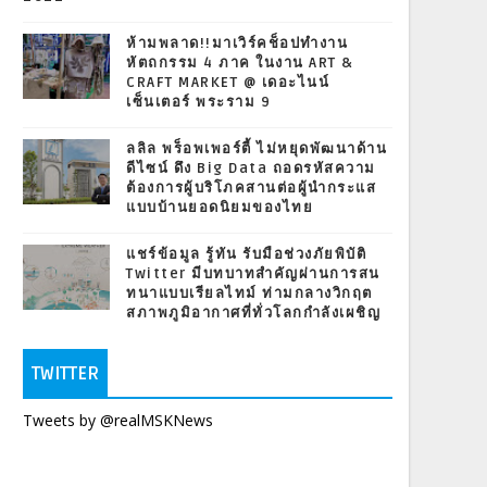
ห้ามพลาด!!มาเวิร์คช็อปทำงาน
หัตถกรรม 4 ภาค ในงาน ART &
CRAFT MARKET @ เดอะไนน์
เซ็นเตอร์ พระราม 9
ลลิล พร็อพเพอร์ตี้ ไม่หยุดพัฒนาด้าน
ดีไซน์ ดึง Big Data ถอดรหัสความ
ต้องการผู้บริโภคสานต่อผู้นำกระแส
แบบบ้านยอดนิยมของไทย
แชร์ข้อมูล รู้ทัน รับมือช่วงภัยพิบัติ
Twitter มีบทบาทสำคัญผ่านการสน
ทนาแบบเรียลไทม์ ท่ามกลางวิกฤต
สภาพภูมิอากาศที่ทั่วโลกกำลังเผชิญ
TWITTER
Tweets by @realMSKNews