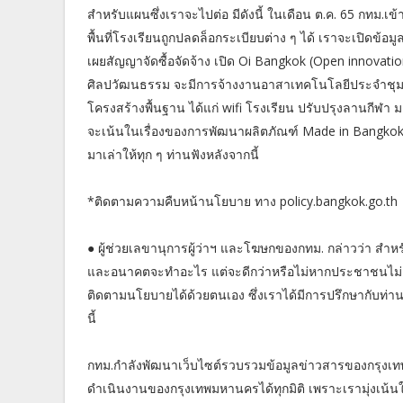
สำหรับแผนซึ่งเราจะไปต่อ มีดังนี้ ในเดือน ต.ค. 65 กทม.เข
พื้นที่โรงเรียนถูกปลดล็อกระเบียบต่าง ๆ ได้ เราจะเปิดข้
เผยสัญญาจัดซื้อจัดจ้าง เปิด Oi Bangkok (Open innovati
ศิลปวัฒนธรรม จะมีการจ้างงานอาสาเทคโนโลยีประจำชุมช
โครงสร้างพื้นฐาน ได้แก่ wifi โรงเรียน ปรับปรุงลานกีฬา 
จะเน้นในเรื่องของการพัฒนาผลิตภัณฑ์ Made in Bangkok (M
มาเล่าให้ทุก ๆ ท่านฟังหลังจากนี้
*ติดตามความคืบหน้านโยบาย ทาง policy.bangkok.go.th
● ผู้ช่วยเลขานุการผู้ว่าฯ และโฆษกของกทม. กล่าวว่า ส
และอนาคตจะทำอะไร แต่จะดีกว่าหรือไม่หากประชาชนไม่ต
ติดตามนโยบายได้ด้วยตนเอง ซึ่งเราได้มีการปรึกษากับท่า
นี้
กทม.กำลังพัฒนาเว็บไซต์รวบรวมข้อมูลข่าวสารของกรุงเท
ดำเนินงานของกรุงเทพมหานครได้ทุกมิติ เพราะเรามุ่งเน้นให