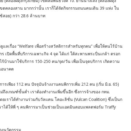
อย (คลองผดุงกรุงเกษม) เขตสัมพันธวงศ์ 10. ย่านนางเลิ้ง (คลองผดุง
เขตคลองสาน มากกว่านั้น เราก็ได้จัดกิจกรรมถนนคนเดิน 39 แห่ง ใน
ใช้สอย) กว่า 28.6 ล้านบาท
้ดูแลเรื่อง “Welfare เพื่อสร้างสวัสดิการสำหรับทุกคน” เพื่อให้คนไร้บ้าน
์กร เปิดพื้นที่บริการเฉพาะกิจ 4 จุด ได้แก่ ใต้สะพานพระปิ่นเกล้า ตรอก
้านมาใช้บริการ 150-250 คน/จุด/วัน เพื่อเป็นจุดบริการ เกิดความ
ในอนาคต
เพียง 112 คน ปัจจุบันจ้างงานคนพิการเพิ่ม 212 คน (เริ่ม มิ.ย. 65)
ึงเกณฑ์ขั้นต่ำ เราต้องทำงานเพิ่มขึ้นอีก ซึ่งการจ้างของ กทม.
 โดยเราได้ทำงานร่วมกับวัลแคน โคอะลิชั่น (Vulcan Coalition) ซึ่งเป็นก
ันเราได้ให้พี่ ๆ คนพิการมาเป็นช่วยเป็นแอดมินตอบแพลตฟอร์ม Traffy
มืองนวัตกรรม