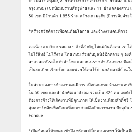
บางมด เขตทุ่งครุ 8. ย่านบางรัก เขตบางรัก 9. ย่านตลาดน้
กรุงเกษม) เขตป้อมปราบศัตรูพ่าย และ 11. ย่านคลองสาน 
50 เขต มีร้านค้า 1,855 ร้าน สร้างเศรษฐกิจ (มีการจับจ่าย
*สร้างสวัสดิการเพื่อคนด้อยโอกาส และจ้างงานคนพิการ
ต่อเนื่องจากกิจกรรมต่าง ๆ สิ่งที่สำคัญไม่แพ้กันคือคน เราได
ไม่ไร้สิทธิ ไม่ไร้งาน โดย กทม.ร่วมกับมูลนิธิอีกหลาย ๆ องค
สาเก สถานีรถไฟหัวลำโพง และถนนราชดำเนินกลาง มีคนไร้บ
เป็นระเบียบเรียบร้อย และช่วยให้คนไร้บ้านกลับมามีบ้าน
ในส่วนของการจ้างงานคนพิการ เมื่อก่อนกทม.จ้างงานคนพิการ
ใน 50 เขต และสำนักพัฒนาสังคม รวมเป็น 324 คน แต่ยังไม่ถ
ต้องการจ้างให้เกิดงานที่มีคุณภาพ ให้เป็นงานที่สมศักดิ์ศรี
ลุ่มสตาร์ทอัพเพื่อสังคมที่จะมาช่วยดึงศักยภาพงาน ปัจจุบ
Fondue
*เปิดข้อมูลให้ทุกคนเข้าถึง พร้อมเปลี่ยนกรุงเทพฯ ให้เป็นเ