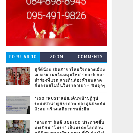
POPULAR 10
ZOOM
COMMENTS
สุกี้ตี๋น้อย เปิดสาขาใหม่ใจกลางเมือง
ณ MBK เผยโฉมมุมใหม่ Snack Bar
นำร่องที่แรก สายกินต้องห้ามพลาด
อิ่มอร่อยไม่อั้นในราคาเบา ๆ ฟินจุกๆ
"SSO TRUST"สปส.เดินหน้าปฏิรูป
ระบบบำนาญชราภาพ กองทุนประกัน
สังคม สร้างเสถียรภาพยั่งยืน
"นายกฯ" ยินดี UNESCO ประกาศขึ้น
ทะเบียน "โนรา" เป็นมรดกโลกด้าน