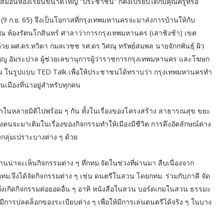
สมือนห้องเรียนขนาดใหญ่ “ประชาชน” ก็คงเปรียบได้กับคุณครูที่รอ
(9 ก.ย. 65) จึงเป็นโอกาสที่กรุงเทพมหานครจะมาส่งการบ้านให้กับ
ณ ห้องรัตนโกสินทร์ ศาลาว่าการกรุงเทพมหานคร (เสาชิงช้า) เขต
 ผศ.ดร.ทวิดา กมลเวชช รศ.ดร.วิศณุ ทรัพย์สมพล นายจักกพันธุ์ ผิว
ญู อัมระปาล ผู้ช่วยเลขานุการผู้ว่าราชการกรุงเทพมหานคร และโฆษก
ัน ในรูปแบบ TED Talk เพื่อให้ประชาชนได้ทราบว่า กรุงเทพมหานครทำ
เมืองที่น่าอยู่สำหรับทุกคน
องทำในหลายมิติไปพร้อม ๆ กัน ทั้งในเรื่องของโครงสร้าง สาธารณสุข ขยะ
ตนจะมาเติมในเรื่องของกิจกรรมทำให้เมืองมีชีวิต การดึงอัตลักษณ์ต่าง
กลุ่มเปราะบางต่าง ๆ ด้วย
ท่านน่าจะเห็นกิจกรรมต่าง ๆ ที่กทม.จัดในช่วงที่ผ่านมา สืบเนื่องจาก
ม.จึงได้จัดกิจกรรมต่าง ๆ เช่น ดนตรีในสวน โดยกทม. ร่วมกับภาคี จัด
รวมถึงเกิดกิจกรรมต่อยอดอื่น ๆ อาทิ หนังสือในสวน บอร์ดเกมในสวน ธรรมะ
้มีการปลดล็อกของระเบียบต่าง ๆ เพื่อให้มีการเล่นดนตรีได้จริง ๆ ในบาง