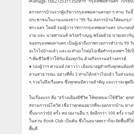
หาก “กรุงเทพมหานคร” เปรียบเ
ตรวจการบ้านจากผู้บริหารกรุงเทพมหานครทุก ๆ ท่าน วันนี้ 
ประชาชนในงานแถลงข่าว “99 วัน ส่งการบ้านให้คนกรุง” 
พระนคร โดยมี รองผู้ว่าราชการกรุงเทพมหานคร ประกอบด้วย
งาม และ นายศานนท์ หวังสร้างบุญ พร้อมด้วย นายเอกวรัญ
ของกรุงเทพมหานคร เป็นผู้เล่าถึงภาพรวมการทำงาน 99 ว
อะไรไปบ้างแล้ว และจะทำอะไรต่อไปเพื่อทำกรุงเทพฯ ให้เป็น
*เพิ่มชีวิตชีวาให้กับเมืองทุกวัน ด้วยกิจกรรมสร้างสรรค์
● รองผู้ว่าฯ ศานนท์ กล่าวว่า เมืองน่าอยู่สำหรับทุกคนต้
สวนสาธารณะ อย่างที่ทั้ง 3 ท่านได้กล่าวไปแล้ว ในส่วนของ
ๆ รวมไปถึงเรื่องคน ซึ่งทุกคนมีความสำคัญ และเราจะพูดถึง
ในเรื่องแรก คือ “สร้างเมืองมีชีวิต ให้ทุกคนมาใช้ชีวิต” ทุก
สถานการณ์โควิด เชื่อว่าทุกคนอยากที่จะออกจากบ้าน ทางกท
ขึ้นมากว่า60 ครั้ง หน่วยงานอื่น ๆ จัดอีกกว่า 100 ครั้ง 
ในสวน Book Club เป็นต้น ซึ่งในอนาคตเราก็จะจัดพื้นที่ให
พื้นที่