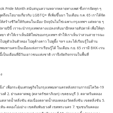
ngkok Pride Month สนับสนุนความหลากหลายทางเพศ ซึ่งการจัดทุก ๆ
 พูดถึงนโยบายเกี่ยวกับ LGBTQ+ ที่เพิ่มขึ้นมา ในเดือน ก.ค. 65 เราได้จัด
ร้างชีวิตให้กับคนในเมือง ปัจจุบันไม่ใช่เฉพาะกรุงเทพฯ แต่หลาย ๆ
ายปีนี้ เราจะนำกรุงเทพกลางแปลงกลับมาอีกหลายสัปดาห์ เพื่อให้ทุก
วิทยา ทำให้เราเห็นมิติใหม่ของกรุงเทพฯ ทำให้เราเห็นว่าสวนสาธารณะ
ดูตัวเงินตัวทอง ไปดูค้างคาว ไปดูผึ้ง ฯลฯ และได้เรียนรู้ในด้าน
พมหานครเป็นเมืองแห่งการเรียนรู้ได้ ในเดือน ก.ย. 65 เรามี BKK-เรน
ป็นเดือนที่มีวันเยาวชนแห่งชาติ เราจึงจัดกิจกรรมในพื้นที่
็ง
้มแข็ง” เพื่อกระตุ้นเศรษฐกิจในกรุงเทพมหานครหลังสถานการณ์โควิด-19
วงศ์ 2. ย่านตลาดพลู (ตลาดรัชดาภิเษก) เขตธนบุรี 3. ตลาดริมคลอง
าดน้ำตลิ่งชัน ต่อเนื่องตลาดน้ำสองคลองวัดตลิ่งชัน เขตตลิ่งชัน 5.
หัน-คลองโอ่งอ่าง เขตสัมพันธวงศ์ เขตพระนคร 7. ชุมชนริมคลอง