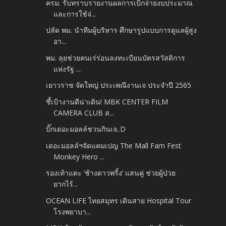
ครม. รับทราบรายงานผลการเบิกจ่ายงบประมาณ
และการใช้จ่...
ปลัด พม. นำทีมผู้บริหาร ศึกษารูปแบบการดูแลผู้สูง
อา...
พม. ลุยช่วยคนเร่ร่อนลงทะเบียนบัตรสวัสดิการ
แห่งรัฐ ...
เยาวราช จัดใหญ่ ประเพณีงานเจ ประจำปี 2565
ชี้เป้างานดีน่าเดิน! MBK CENTER FILM
CAMERA CLUB ส...
บิ๊กเดอะมอลล์ชวนกินเจ..D
เดอะมอลล์ฯจัดแคมเปญ The Mall Fam Fest
Monkey Hero ...
รองเท้าแตะ ‘ช้างดาวพริ้ง’ แสนคู่ ช่วยผู้ป่วย
ยากไร้...
OCEAN LIFE ไทยสมุทร เดินสาย Hospital Tour
โรงพยาบา...