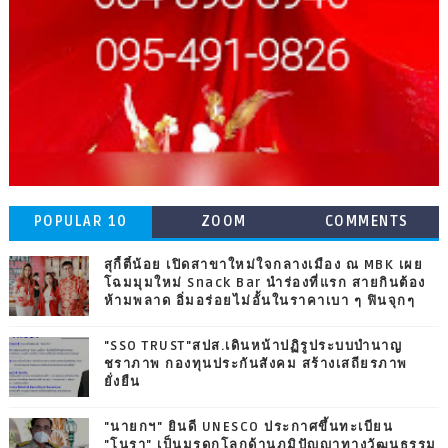
POPULAR 10
ZOOM
COMMENTS
สุกี้ตี๋น้อย เปิดสาขาใหม่ใจกลางเมือง ณ MBK เผย
โฉมมุมใหม่ Snack Bar นำร่องที่แรก สายกินต้อง
ห้ามพลาด อิ่มอร่อยไม่อั้นในราคาเบา ๆ ฟินจุกๆ
"SSO TRUST"สปส.เดินหน้าปฏิรูประบบบำนาญ
ชราภาพ กองทุนประกันสังคม สร้างเสถียรภาพ
ยั่งยืน
"นายกฯ" ยินดี UNESCO ประกาศขึ้นทะเบียน
"โนรา" เป็นมรดกโลกด้านภูมิปัญญาทางวัฒนธรรม