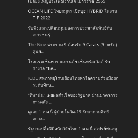
เปิดยิ่งใหญ่ประเพณีงานเจ เยาวราช 2565
OCEAN LIFE ไทยสมุทร เปิดบูธ HYBRID ในงาน
TIF 2022
รับฟังแลกเปลี่ยนมุมมองการประชาสัมพันธ์กับ
เยาวชนรุ่...
The Nine พระราม 9 ต้อนรับ 9 Carats (9 กะรัต)
ศูนย...
โรงแรมเซ็นทาราแกรนด์ฯ เซ็นทรัลเวิลด์ รับ
รางวัล “Be...
ICDL สหภาพยุโรปเยือนไทยหารือความร่วมมือยก
ระดับทักษ...
“ทิพานัน” เผยผลสำเร็จของรัฐบาล ผ่านมาตรการ
การคลัง ...
ดูเลย 1 ต.ค.นี้ ผู้ป่วยโควิด-19 รักษาตามสิทธิ
อย่าง...
รัฐบาลปลื้มฝีมือนักวิจัยไทย 1 ต.ค.นี้ สเปรย์พ่นจมู...