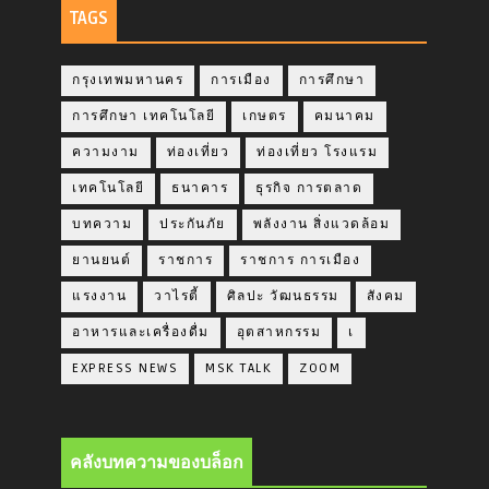
TAGS
กรุงเทพมหานคร
การเมือง
การศึกษา
การศึกษา เทคโนโลยี
เกษตร
คมนาคม
ความงาม
ท่องเที่ยว
ท่องเที่ยว โรงแรม
เทคโนโลยี
ธนาคาร
ธุรกิจ การตลาด
บทความ
ประกันภัย
พลังงาน สิ่งแวดล้อม
ยานยนต์
ราชการ
ราชการ การเมือง
แรงงาน
วาไรตี้
ศิลปะ วัฒนธรรม
สังคม
อาหารและเครื่องดื่ม
อุตสาหกรรม
เ
EXPRESS NEWS
MSK TALK
ZOOM
คลังบทความของบล็อก