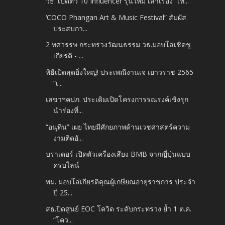
วธ. เปิดตัว 10 Influencer รุ่นใหม่ เล่าเรื่อง “เที...
‘COCO Phangan Art & Music Festival” สัมผัส
ประสบกา...
2 ทศวรรษ กระทรวงวัฒนธรรม วธ.มอบโล่เชิดชู
เกียรติ - ...
พิธีเปิดสุดยิ่งใหญ่! ประเพณีงานเจ เยาวราช 2565
“เ...
เลขาฯคปภ. ประเดิมเปิดโครงการรณรงค์เชิงรุก
นำร่องที่...
“อนุทิน” เผย ไทยมีศักยภาพด้านเวชศาสตร์ความ
งามติดอั...
บราเดอร์ เปิดตัวเครื่องเสียง BMB จากญี่ปุ่นแบบ
ครบไลน์
พม. มอบโล่เกียรติคุณผู้เกษียณอายุราชการ ประจำ
ปี 25...
สธ.ปิดศูนย์ EOC โควิด ระดับกระทรวง ย้ำ 1 ต.ค.
“โคว...