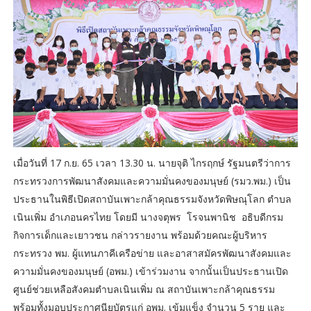
เมื่อวันที่ 17 ก.ย. 65 เวลา 13.30 น. นายจุติ ไกรฤกษ์ รัฐมนตรีว่าการ
กระทรวงการพัฒนาสังคมและความมั่นคงของมนุษย์ (รมว.พม.) เป็น
ประธานในพิธีเปิดสถาบันเพาะกล้าคุณธรรมจังหวัดพิษณุโลก ตำบล
เนินเพิ่ม อำเภอนครไทย โดยมี นางจตุพร โรจนพานิช อธิบดีกรม
กิจการเด็กและเยาวชน กล่าวรายงาน พร้อมด้วยคณะผู้บริหาร
กระทรวง พม. ผู้แทนภาคีเครือข่าย และอาสาสมัครพัฒนาสังคมและ
ความมั่นคงของมนุษย์ (อพม.) เข้าร่วมงาน จากนั้นเป็นประธานเปิด
ศูนย์ช่วยเหลือสังคมตำบลเนินเพิ่ม ณ สถาบันเพาะกล้าคุณธรรม
พร้อมทั้งมอบประกาศนียบัตรแก่ อพม. เข้มแข็ง จำนวน 5 ราย และ