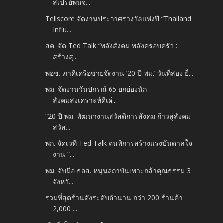
สเปรย์พ่นจ...
Tellscore จัดงานประกาศรางวัลแห่งปี “Thailand
Influ...
สค. จัด Ted Talk “พลังสังคม พลังครอบครัว :
สร้างสุ...
พอช.-ภาคีเครือข่ายจัดงาน ‘20 ปี พม.’ วันที่สอง ยื่...
พม. จัดงานวันปกรณ์ 65 ยกย่องนัก
สังคมสงเคราะห์ดีเด่...
“20 ปี พม. พัฒนางานสวัสดิการสังคม ก้าวสู่สังคม
สวัส...
พก. จัดเวที Ted Talk คนพิการสร้างแรงบันดาลใจ
งาน “...
พม. จับมือ ธอส. หนุนสถาบันเพาะกล้าคุณธรรม 3
จังหวั...
รวมที่สุดร้านดังระดับตำนาน กว่า 200 ร้านค้า
2,000 ...