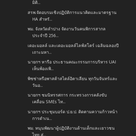
มิติ...
สรพ.จัดอบรมเชิงปฏิบัติการแนวคิดและมาตรฐาน
HA สำหรั...
พม. จังหวัดลำปาง จัดงานวันคนพิการสากล
ประจำปี 256...
เดอะมอลล์ และเดอะมอลล์ไลฟ์สโตร์ เฉลิมฉลองปี
เถาะมหา...
นายกฯ หารือ ประธานคณะกรรมการบริหาร UAI
เห็นพ้องเพิ...
พิซซ่าหรือพาสต้าสไตล์อิตาเลียน ทุกวันจันทร์และ
วันอ...
นายกฯ ชมนิทรรศการ กระทรวงการคลังขับ
เคลื่อน SMEs ไท...
นายกฯ ประชุมบอร์ด ป.ย.ป. ติดตามความก้าวหน้า
การดำเน...
พม. หนุนพัฒนาผู้ปฏิบัติงานด้านเด็กและเยาวชน
ไทย สู่...