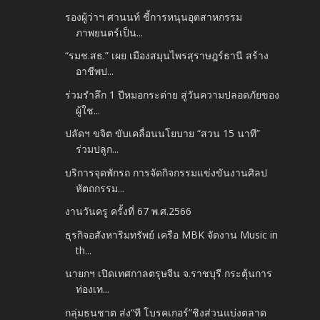
รองผู้ว่าฯ ศานนท์ ชี้การหนุนอุตสาหกรรม
ภาพยนตร์เป็น...
“รมช.สธ.” เผย เมืองสมุนไพรสุราษฎร์ธานี สร้าง
อาชีพป...
ร่วมรำลึก 1 ปีหมอกระต่าย สู่วันความปลอดภัยของ
ผู้ใช...
ปลัดฯ ขจิต ขับเคลื่อนนโยบาย “สวน 15 นาที”
ร่วมปลูก...
บริการจุดพักรถ การจัดกิจกรรมแข่งขันงานศิลป
หัตถกรรม...
งานวันครู ครั้งที่ 67 พ.ศ.2566
ธุรกิจอสังหาริมทรัพย์ เครือ MBK จัดงาน Music in
th...
นายกฯ เปิดเทศกาลตรุษจีน จ.ราชบุรี กระตุ้นการ
ท่องเท...
กลุ่มธนชาต ส่ง“ที โบรคเกอร์”ชิงส่วนแบ่งตลาด