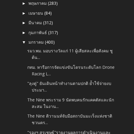
พฤษภาคม
(283)
►
เมษายน
(84)
►
มีนาคม
(312)
►
กุมภาพันธ์
(317)
►
มกราคม
(400)
▼
รมว.พม. มอบรางวัลแก่ 11 ผู้เสียสละเพื่อสังคม ชู
ต้น...
กทม. หารือการจัดแข่งขันโดรนระดับโลก Drone
Racing L...
"ลุงตู่" ยันเดินหน้าทำงานตามปกติ ย้ำใช้จ่ายงบ
ประมา...
The Nine พระราม 9 นัดพบคนรักแคคตัสและนัก
สะสม ในงาน...
The Nine ติวานนท์จับมือสถาบันมะเร็งแห่งชาติ
ชวนตร...
"รองฯ สุรเชษฐ์"รายงานผลการดำเนินงานและ