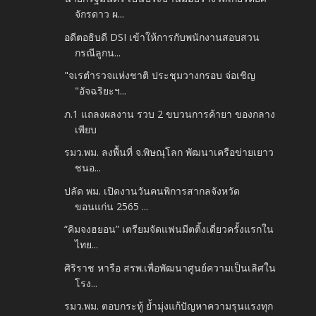
จักรดาว ผ...
อดีตอธิบดี DSI เข้าให้การกับพนักงานสอบสวน
กรณีลูกน...
"จเรตำรวจแห่งชาติ ประชุมวางกรอบ จ่อเชิญ
"อัจฉริยะฯ...
ภ.1 แถลงผลงาน รวบ 2 ขบวนการค้ายา ของกลาง
เพียบ
รมว.พม. ลงพื้นที่ จ.พิษณุโลก พัฒนาเครือข่ายเยาว
ชนอ...
ปลัด พม. เปิดงานวันคนพิการสากลจังหวัด
ขอนแก่น 2565 ...
“คิมจงฮยอน” เตรียมจัดแฟนมีตติ้งเดี่ยวครั้งแรกใน
ไทย...
ศิริราช หารือ สรพ.เพื่อพัฒนาศูนย์ความเป็นเลิศใน
โรง...
รมว.พม. ตอบกระทู้ ย้ำมุ่งแก้ปัญหาความรุนแรงทุก