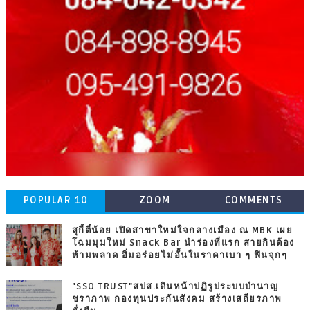
POPULAR 10
ZOOM
COMMENTS
สุกี้ตี๋น้อย เปิดสาขาใหม่ใจกลางเมือง ณ MBK เผย
โฉมมุมใหม่ Snack Bar นำร่องที่แรก สายกินต้อง
ห้ามพลาด อิ่มอร่อยไม่อั้นในราคาเบา ๆ ฟินจุกๆ
"SSO TRUST"สปส.เดินหน้าปฏิรูประบบบำนาญ
ชราภาพ กองทุนประกันสังคม สร้างเสถียรภาพ