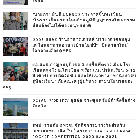
ยั่งยืน
"นายกฯ" ยินดี UNESCO ประกาศขึ้นทะเบียน
"โนรา" เป็นมรดกโลกด้านภูมิปัญญาทางวัฒนธรรม
ที่จับต้องไม่ได้ของมนุษยชาติ
Oppa Daek ร้านอาหารเกาหลี บรรยากาศอบอุ่น
เหมือนมาทานอาหารบ้านโอปป้า เปิดสาขาใหม่
ใจกลางเมือง@MBK
ผอ.สพป.กาญจนบุรี เขต 3 ลงพื้นที่ตรวจเยี่ยมโรง
เรียนหลุงกัง อ.ไทรโยค พร้อมแนะนำนักเรียน 5-11
ปี เข้ารับการฉีดวัคซีน และให้แนวทาง “พาน้องกลับ
สู่ห้องเรียน” กับคณะครูผู้บริหาร ตามนโยบายของ
สพฐ.
OCEAN Property ลุยต่อเจาะขุมทรัพย์กำลังซื้อต่าง
จังหวัด
สทป. ร่วมกับ อพวช. จัดกิจกรรมรางวัลสำหรับ
เยาวชนชนะเลิศ ใน โครงการ THAILAND CANSAT
ROCKET-COMPETITION 2020 และ 2021