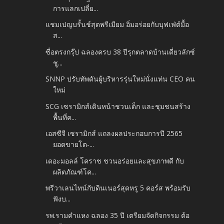
การแลกเปลี่ย...
แชมเปญบรั้นช์สุดพรีเมียม อิ่มอร่อยกับบุฟเฟ่ต์มื้อ
ส...
ซื่อตรงกรุ๊ป ฉลองครบ 38 ปีรุกตลาดบ้านเดี่ยวลักซ์
ชู...
SNNP ปรับทัพดันผู้บริหารรุ่นใหม่นั่งแท่น CEO คน
ใหม่
SCG เซรามิกส์เดินหน้าชวนเด็ก และชุมชนสร้าง
พื้นที่ค...
เอสซีจี เซรามิกส์ แถลงผลประกอบการปี 2565
ยอดขายโต-...
เดอะมอลล์ โคราช ชวนอร่อยและสุขภาพดี กับ
ผลิตภัณฑ์โค...
พรีวาเลนไทน์กับดินเนอร์สุดหรู 5 คอร์ส พร้อมรับ
ฟังบ...
รพ.รามคำแหง ฉลอง 35 ปี เตรียมจัดกิจกรรม ต้อ