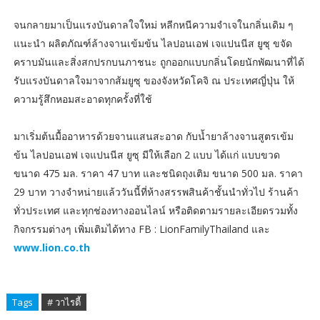
จนกลายมาเป็นแรงบันดาลใจใหม่ หลีกหนีความจำเจในกลิ่นเดิม ๆ
แนะนำ ผลิตภัณฑ์ล้างจานเข้มข้น ไลปอนเอฟ เจแปนนีส ยูซุ ขจัด
คราบมันและสิ่งสกปรกบนภาชนะ ถูกออกแบบกลิ่นโดยนักพัฒนาที่ได้
รับแรงบันดาลใจมาจากส้มยูซุ ของจังหวัดโคจิ ณ ประเทศญี่ปุ่น ให้
ความรู้สึกหอมสะอาดทุกครั้งที่ใช้
มาเริ่มต้นมื้ออาหารด้วยจานแสนสะอาด กับน้ำยาล้างจานสูตรเข้ม
ข้น ไลปอนเอฟ เจแปนนีส ยูซุ มีให้เลือก 2 แบบ ได้แก่ แบบขวด
ขนาด 475 มล. ราคา 47 บาท และชนิดถุงเติม ขนาด 500 มล. ราคา
29 บาท วางจำหน่ายแล้ววันนี้ที่ห้างสรรพสินค้าชั้นนำทั่วไป ร้านค้า
ทั่วประเทศ และทุกช่องทางออนไลน์ หรือติดตามรายละเอียดรวมทั้ง
กิจกรรมต่างๆ เพิ่มเติมได้ทาง FB : LionFamilyThailand และ
www.lion.co.th
Tags
# วาไรตี้