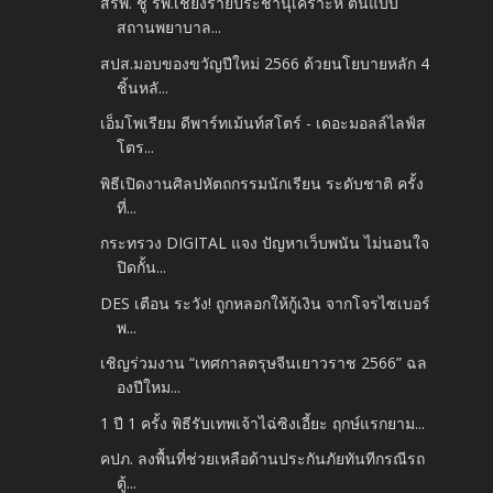
สรพ. ชู รพ.เชียงรายประชานุเคราะห์ ต้นแบบ
สถานพยาบาล...
สปส.มอบของขวัญปีใหม่ 2566 ด้วยนโยบายหลัก 4
ชิ้นหลั...
เอ็มโพเรียม ดีพาร์ทเม้นท์สโตร์ - เดอะมอลล์ไลฟ์ส
โตร...
พิธีเปิดงานศิลปหัตถกรรมนักเรียน ระดับชาติ ครั้ง
ที่...
กระทรวง DIGITAL แจง ปัญหาเว็บพนัน ไม่นอนใจ
ปิดกั้น...
DES เตือน ระวัง! ถูกหลอกให้กู้เงิน จากโจรไซเบอร์
พ...
เชิญร่วมงาน​ “เทศกาลตรุษจีนเยาวราช 2566” ฉล
องปีใหม...
1 ปี 1 ครั้ง พิธีรับเทพเจ้าไฉ่ซิงเอี้ยะ ฤกษ์แรกยาม...
คปภ. ลงพื้นที่ช่วยเหลือด้านประกันภัยทันทีกรณีรถ
ตู้...