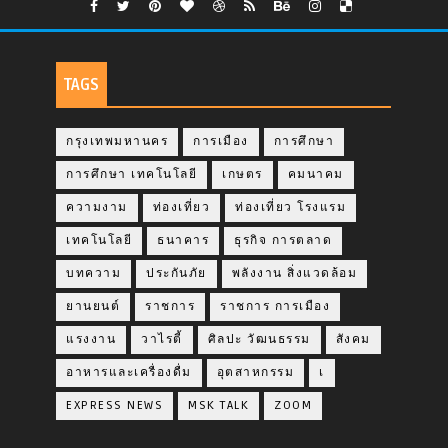
TAGS
กรุงเทพมหานคร
การเมือง
การศึกษา
การศึกษา เทคโนโลยี
เกษตร
คมนาคม
ความงาม
ท่องเที่ยว
ท่องเที่ยว โรงแรม
เทคโนโลยี
ธนาคาร
ธุรกิจ การตลาด
บทความ
ประกันภัย
พลังงาน สิ่งแวดล้อม
ยานยนต์
ราชการ
ราชการ การเมือง
แรงงาน
วาไรตี้
ศิลปะ วัฒนธรรม
สังคม
อาหารและเครื่องดื่ม
อุตสาหกรรม
เ
EXPRESS NEWS
MSK TALK
ZOOM