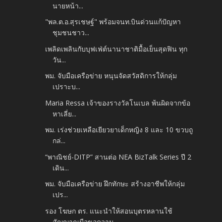
นายหน้า...
"พล.ต.อ.สุรเชษฐ์" พร้อมจนท.บินด่วนแก้ปัญหา
ชุมชนชาว...
เพลิดเพลินกับบุฟเฟ่ต์นานาชาติมื้อเย็นสุดฟิน ทุก
วัน...
พม. จับมือเครือข่าย หนุนจัดสวัสดิการให้กลุ่ม
เปราะบ...
Maria Ressa เจ้าของรางวัลโนเบล พ้นผิดจากข้อ
หาเลี่ย...
พม. เร่งช่วยเหลือเยียวยาเด็กหญิง 8 และ 10 ขวบถู
กล่...
“พาณิชย์-DITP” สานต่อ NEA BizTalk Series ปี 2
เดิน...
พม. จับมือเครือข่าย ฝึกทักษะ สร้างอาชีพให้กลุ่ม
เปร...
รอง โฆษก ตร. แนะนำให้สอนบุตรหลานใช้
สัญญาณมือขอความ...