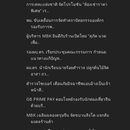
การเคหะแห่งชาติ จัดโปรโมชัน “ห้องเช่าราคา
พิเศษ” เร...
พม. ขับเคลื่อนการจัดทำสถาปัตยกรรมองค์กร
รองรับการพ...
ผู้บริหาร MBK ยินดีกับร้านเปิดใหม่ “สุภัค นวด
เพื่อ...
รองผบ.ตร. เรียกประชุมคณะกรรมการ กำหนด
แนวทางแก้ปัญห...
ผบ.ตร. นำนักเรียนนายร้อยตำรวจ ปลูกต้นไม้จิต
อาสา ถว...
ตำรวจไซเบอร์ เตือนภัยมิจฉาชีพแอบอ้างเป็นเจ้า
หน้าที...
GB PRIME PAY ตอบโจทย์รองรับนักท่องเที่ยวจีน
ด้วยบริ...
MBK เฉลิมฉลองตรุษจีน จัดขบวนสิงโต แจกส้ม
มงคลร้านค้า