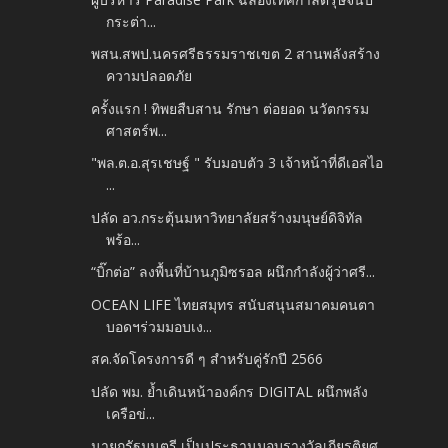
กระต่า...
พสน.สพป.นครศรีธรรมราชเขต 2 สานพลังสร้าง
ความปลอดภัย
ครั้งแรก ! ทิพยสืบสาน รักษา ต่อยอด นวัตกรรม
ศาสตร์พ...
"พล.ต.อ.สุรเชษฐ์ " รับมอบตัว 3 เจ้าหน้าที่ดีเอสไอ
...
ปลัด อว.กระตุ้นมหาวิทยาลัยสร้างมนุษย์ดิจิทัล
พร้อ...
“บิ๊กต่อ” ลงพื้นที่บ้านภูมิซรอล ผนึกกำลังผู้ว่าศรี...
OCEAN LIFE ไทยสมุทร สนับสนุนสมาคมคนตา
บอดฯร่วมมอบเง...
สค.จัดโครงการดี ๆ สำหรับคู่รักปี 2566
ปลัด พม. ย้ำเดินหน้าองค์กร DIGITAL ผนึกพลัง
เครือข่...
นายกรัฐมนตรี เป็นประธานมอบรางวัลเกียรติยศ