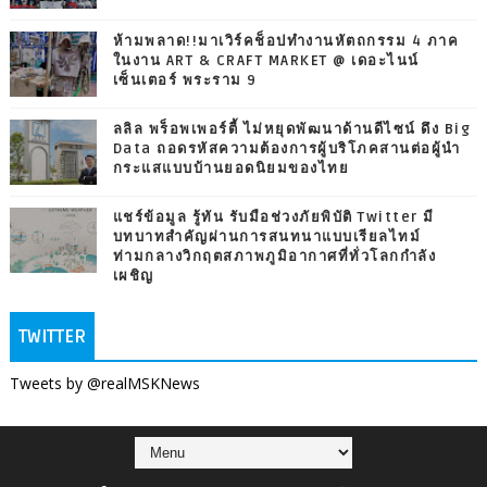
ห้ามพลาด!!มาเวิร์คช็อปทำงานหัตถกรรม 4 ภาค
ในงาน ART & CRAFT MARKET @ เดอะไนน์
เซ็นเตอร์ พระราม 9
ลลิล พร็อพเพอร์ตี้ ไม่หยุดพัฒนาด้านดีไซน์ ดึง Big
Data ถอดรหัสความต้องการผู้บริโภคสานต่อผู้นำ
กระแสแบบบ้านยอดนิยมของไทย
แชร์ข้อมูล รู้ทัน รับมือช่วงภัยพิบัติ Twitter มี
บทบาทสำคัญผ่านการสนทนาแบบเรียลไทม์
ท่ามกลางวิกฤตสภาพภูมิอากาศที่ทั่วโลกกำลัง
เผชิญ
TWITTER
Tweets by @realMSKNews