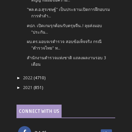
"พล.ต.อ.สุรเชษฐ์" เป็นประธานเปิดการฝึกอบรม
การทำสำ...
คปภ. เปิดเกมรุกต้อนรับตรุษจีน..! ลุยส่งมอบ
“ประกัน...
ผบ.ตร.มอบจเรตำรวจ สอบข้อเท็จจริง กรณี
"ตำรวจไทย" ท...
สำนักงานตำรวจแห่งชาติ แถลงผลงานรอบ 3
เดือน
2022
(4710)
►
2021
(851)
►
CONNECT WITH US