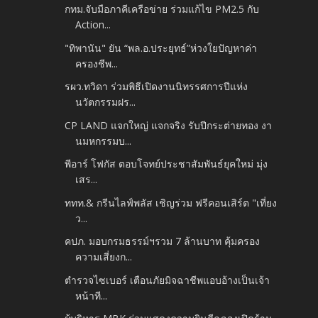
กทม.จับมือภาคีเครือข่าย ร่วมแก้ไข PM2.5 กับ
Action...
"ทิพานัน" ยัน “พล.อ.ประยุทธ์”ห่วงใยปัญหาค่า
ครองชีพ...
รผว.ทวิดา ร่วมพิธีเปิดงานนิทรรศการปีแห่ง
นวัตกรรมฝร...
CP LAND แจกใหญ่ แจกจริง รับปีกระต่ายทอง งา
นมหกรรมบ...
พีอาร์ โฟกัส ตอบโจทย์ประชาสัมพันธ์ยุคใหม่ มุ่ง
เสร...
ททท.& กรีนไลฟ์พลัส เชิญร่วม ฟรีคอนเสิร์ต "เที่ยง
ว...
คปภ. มอบกรมธรรม์ฯรวม 7 ล้านบาท คุ้มครอง
ความเสี่ยงก...
ตำรวจไซเบอร์ เตือนภัยมิจฉาชีพแอบอ้างเป็นเจ้า
หน้าที...