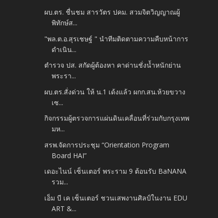
ผบ.ตร. ชื่นชม สารวัตร ปคม. สวมจิตวิญญาณผู้
พิทักษ์ส...
"พล.ต.อ.สุรเชษฐ์ " นำทีมติดตามความคืบหน้าการ
ดำเนิน...
ตำรวจ ปส. สกัดผู้ต้องหา คาด่านชั่งน้ำหนักย่าน
พระรา...
ผบ.ตร.สั่งด่วน ให้ น.1 เด้งแล้ว ผกก.สน.ห้วยขวาง
เซ...
กิจกรรมผู้ตรวจการแผ่นดินเคลื่อนที่ร่วมกับกรุงเทพ
มห...
สรพ.จัดการประชุม “Orientation Program
Board HAI”
เดอะไนน์ เซ็นเตอร์ พระราม 9 ต้อนรับ BaNANA
รวม...
เอ็ม บี เค เซ็นเตอร์ ชวนเสพงานศิลป์ในงาน EDU
ART &...