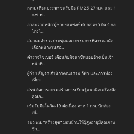
กทม. เตือนประชาชนรับมือ PM2.5 27 ม.ค. และ 1
ก.พ. พ...
อาละวาดหนัก!‘ผู้ช่วยฯสมพงษ์-ศปอส.ตร.’เปิด 4 กล
โกงโ...
สมาคมตำรวจประชุมคณะกรรมการพิจารณาคัด
เลือกพนักงานสอ...
ตำรวจไซเบอร์ เตือนภัยมิจฉาชีพแอบอ้างเป็นเจ้า
หน้าที...
ผู้ว่าฯ สัญจร สำนักวัฒนธรรม กีฬา และการท่อง
เที่ยว ...
สรพ.จัดการอบรมสร้างการเรียนรู้แนวคิดเครื่องมือ
คุณภ...
เข้มรับมือโควิด-19 ต่อเนื่อง คาด 1 ก.พ. นักท่อง
เที...
รมว.พม. "สร้างสุข" มอบบ้านให้ผู้สูงอายุมีคุณภาพ
ชีว...