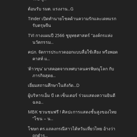
ต้อนรับ รมต. แรงงาน...G
Tinder เปิดทำนายโชคด้านความรักและเดทแรก
รับตรุษจีน
TVI กางแผนปี 2566 ชูยุทธศาสตร์ “องค์กรแห่ง
นวัตกรรม...
คปภ. จัดการประกวดออกแบบสื่อใช้เสียง หรือพอด
คาสท์ แ...
‘ต้าวขุน’ มาสคอตจากเทศบาลนครพิษณุโลก กับ
ภารกิจสุดย...
เยี่ยมสถานศึกษาในสังกัด...D
ผู้บริหารเอ็ม บี เค เซ็นเตอร์ ร่วมแสดงความยินดี
ฉลอ...
MBK ชวนชมฟรี ! ศิลปะการแสดงชั้นสูงของไทย
“โขน – น...
โฆษก ตร.แถลงกรณีสาวไต้หวันเที่ยวไทย อ้างว่า
ถูกตำร...