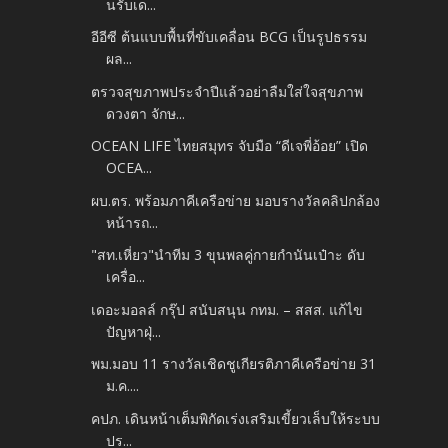
นรับเด...
อีอีซี ต้นแบบพื้นที่ขับเคลื่อน BCG เป็นรูปธรรม
ผล...
ตรวจสุขภาพประจำปีแล้วอย่าลืมใส่ใจสุขภาพ
ดวงตา จักษ...
OCEAN LIFE ไทยสมุทร จับมือ “ดีเจพี่อ้อย” เปิด
OCEA...
ผบ.ตร. พร้อมภาคีเครือข่าย มอบรางวัลคลิปกล้อง
หน้ารถ...
"สท.เหี่ยว"นำทีม 3 ขุนพลคู่กายกำนันเป๋าะ ดับ
เครื่อ...
เดอะมอลล์ กรุ๊ป สนับสนุน กทม. – สสส. แก้ไข
ปัญหาฝุ่...
พม.มอบ 11 รางวัลเชิดชูเกียรติภาคีเครือข่าย 31
ม.ค....
คปภ. เดินหน้าเต็มพิกัดเร่งเสริมเขี้ยวเล็บให้ระบบ
ปร...