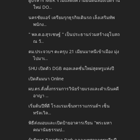
ผู้บริหาร MBK ร่วมแสดงความยินดีฉลองเปิดร้าน
ใหม่ DO...
นครชัยแอร์ เตรียมรุกธุรกิจเดินรถ เล็งเสริมทัพ
พนักง...
" พล.ต.อ.สุรเชษฐ์ " เป็นประธานร่วมสร้างอุโบสถ
ณ วั...
ตม.ประจวบฯ ตะครุบ 21 เมียนมาหนีเข้าเมือง มุ่ง
ไปมาเ...
SHU เปิดตัว DGB คอลเลคชั่นใหม่สุดหรูแห่งปี
เปิดสัมมนา Online
ผบ.ตร.สั่งตั้งกรรมการวินัยร้ายแรงและดำเนินคดี
อาญา ...
เริ่มต้นปีที่ดี โรงแรมเซ็นทาราแกรนด์ฯ เซ็น
ทรัลเวิล...
พิธีส่งมอบและเปิดป้ายอาคารเรียน "พระมหา
คณานัมธรรมป...
ผู้บริหาร Paradise Park ฉลองเทศกาลตรุษจีนปี