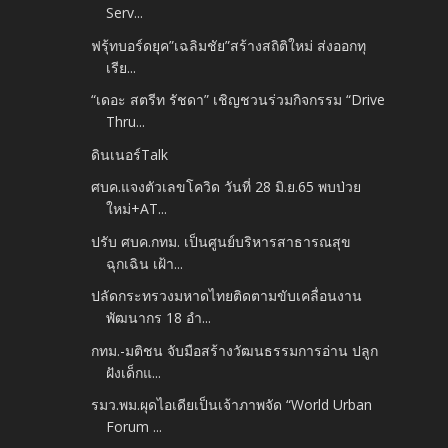
Serv...
ฟรุ้ทบอร์ดยุค”เฉลิมชัย”สร้างสถิติใหม่ ส่งออกทุ
เรีย...
“เดอะ สตรีท รัชดา” เชิญชวนร่วมกิจกรรม “Drive
Thru...
ดินเนอร์Talk
ศบค.แจงตัวเลขโควิด วันที่ 28 มิ.ย.65 พบป่วย
ใหม่+AT...
ปรับ ศบค.กทม. เป็นศูนย์บริหารสาธารณสุข
ฉุกเฉิน เฝ้า...
ปลัดกระทรวงมหาดไทยติดตามขับเคลื่อนงาน
พัฒนากร 18 อำ...
กทม.-มติชน จับมือสร้างวัฒนธรรมการอ่าน ปลูก
ฝังเด็กแ...
รมว.พม.ผุดไอเดียเป็นเจ้าภาพจัด “World Urban
Forum ...