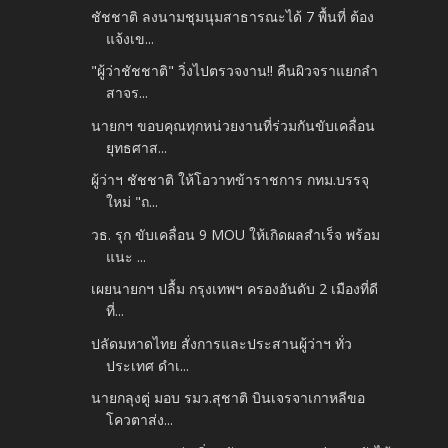
ชัชชาติ ลงนามชุมนุมสาธารณะได้ 7 พื้นที่ ต้อง
แจ้งเข...
"ผู้ว่าชัชชาติ" วิ่งไปตรวจงาน!! คืนผิวจราแยกลำ
สาจร...
นายกฯ ขอบคุณทุกหน่วยงานที่ร่วมกันขับเคลื่อน
ยุทธศาส...
ผู้ว่าฯ ชัชชาติ ให้โอวาทข้าราชการ กทม.บรรจุ
ใหม่ "ถ...
วธ. รุก ขับเคลื่อน 9 MOU ให้เกิดผลสำเร็จ พร้อม
แนะ ...
เผยนายกฯ ปลื้ม กรุงเทพฯ ครองอันดับ 2 เมืองที่ดี
ที่...
ปลัดมหาดไทย สั่งการและประสานผู้ว่าฯ ทั่ว
ประเทศ ดำเ...
นายกลุงตู่ มอบ รมว.สุชาติ บินเจรจาเกาหลีขอ
โควตาส่ง...