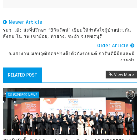
Newer Article
รมว. เฮ้ง ส่งที่ปรึกษา “ธิวัลรัตน์” เยี่ยมให้กำลังใจผู้ป่วยประกัน
สังคม ใน รพ.เขาย้อย, ท่ายาง, ชะอำ จ.เพชรบุรี
Older Article
ก.แรงงาน มอบวุฒิบัตรช่างดึงตัวถังรถยนต์ การันตีฝีมือและมี
งานทำ
View More
RELATED POST
EXPRESS NEWS