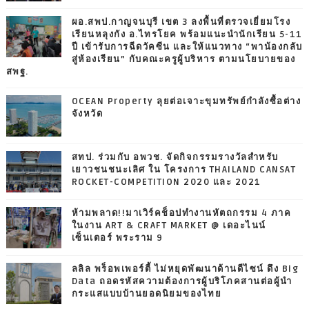
ผอ.สพป.กาญจนบุรี เขต 3 ลงพื้นที่ตรวจเยี่ยมโรง
เรียนหลุงกัง อ.ไทรโยค พร้อมแนะนำนักเรียน 5-11
ปี เข้ารับการฉีดวัคซีน และให้แนวทาง “พาน้องกลับ
สู่ห้องเรียน” กับคณะครูผู้บริหาร ตามนโยบายของ
สพฐ.
OCEAN Property ลุยต่อเจาะขุมทรัพย์กำลังซื้อต่าง
จังหวัด
สทป. ร่วมกับ อพวช. จัดกิจกรรมรางวัลสำหรับ
เยาวชนชนะเลิศ ใน โครงการ THAILAND CANSAT
ROCKET-COMPETITION 2020 และ 2021
ห้ามพลาด!!มาเวิร์คช็อปทำงานหัตถกรรม 4 ภาค
ในงาน ART & CRAFT MARKET @ เดอะไนน์
เซ็นเตอร์ พระราม 9
ลลิล พร็อพเพอร์ตี้ ไม่หยุดพัฒนาด้านดีไซน์ ดึง Big
Data ถอดรหัสความต้องการผู้บริโภคสานต่อผู้นำ
กระแสแบบบ้านยอดนิยมของไทย