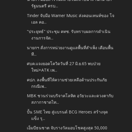
รัฐมนตรี ครบ...
Tinder จับมือ Warner Music ส่งคอนเทนท์ของ โจ
เอล คอ...
"ประยุทธ์" ประชุม คทช. รับทราบผลการดำเนิน
งานการจัด...
นายกฯ สั่งการหน่วยงานดูแลพื้นที่สำเพ็ง เตือนพื้น
ที...
ศบค.แจงยอดโควิดวันที่ 27 มิ.ย.65 พบป่วย
ใหม่+ATK เพ...
คปภ. ลงพื้นที่ให้ความช่วยเหลือด้านประกันภัย
กรณีเพ...
MBK ชวนร่วมบริจาคโลหิต อวัยวะและดวงตากับ
สภากาชาดไท...
ปั้น SME ไทย สู่แบรนด์ BCG Heroes สร้างจุด
แข็ง รุ...
เอ็มบีธนชาต จับรางวัลมอบโชคสูงสุด 50,000