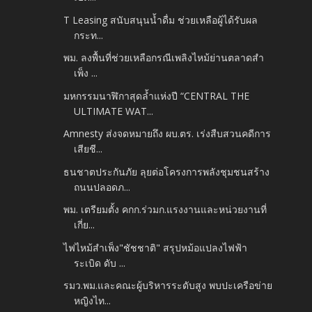
T Leasing สนับสนุนน้ำดื่ม ช่วยเหลือผู้ได้รับผล
กระท...
พม. ลงพื้นที่ช่วยเหลือกรณีเพลิงไหม้ย่านตลาดสำ
เพ็ง ...
มหกรรมนาฬิกาสุดล้ำแห่งปี “CENTRAL THE
ULTIMATE WAT...
Amnesty ส่งจดหมายถึง ผบ.ตร. เร่งสืบสวนคดีการ
เสียชี...
ธนชาตประกันภัย ลุยต่อโครงการพลังชุมชนสร้าง
ถนนปลอดภ...
พม. เตรียมตั้ง คกก.ร่วมก.แรงงานและหน่วยงานที่
เกี่ย...
ไฟไหม้สำเพ็ง"ชัชชาติ" สรุปหม้อแปลงไฟฟ้า
ระเบิด ดับ ...
รมว.พม.และคณะผู้บริหารระดับสูง พบปะเครือข่าย
หญิงไท...