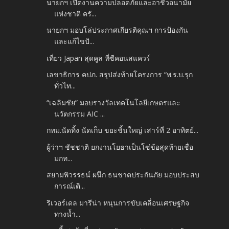
นายกฯ เปิดงานความปลอดภัยและอาชีวอนามัย
แห่งชาติ ครั...
นายกฯ มอบโล่ประกาศเกียรติคุณฯ การป้องกัน
และแก้ไขปั...
เที่ยว Japan สุดคูล ที่ซีคอนสแควร์
เลขาธิการ คปภ. สรุปส่งท้ายโครงการ “พ.ร.บ.รุก
ทั่วไท...
“เฉลิมชัย” มอบรางวัลเทคโนโลยีเกษตรและ
นวัตกรรม AIC ...
กทม.นัดทิ้ง นัดเก็บ ขยะชิ้นใหญ่ เสาร์ที่ 2 อาทิตย์...
ผู้ว่าฯ ชัชชาติ ยกงานโยธาเป็นโซ่ข้อสุดท้ายเชื่อ
มกท...
สยามพิวรรธน์ ผนึก ธนชาตประกันภัย มอบประสบ
การณ์เติ...
ริเวอร์เดล มารีน่า หนุนการขับเคลื่อนเศรษฐกิจ
ทางน้ำ...