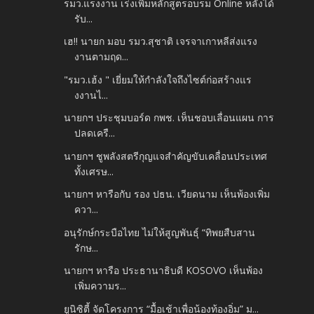
รมว.แรงงาน เร่งเพิ่มหลักสูตรอบรม Online หลังได้
รับ...
เฮ!! นายก มอบ รมว.สุชาติ เจรจาเกาหลีส่งแรง
งานตามฤด...
"รมว.เฮ้ง " เยี่ยมให้กำลังใจถึงไซต์ก่อสร้างแร
งงานไ...
นายกฯ ประชุมบอร์ด กพช. เห็นชอบเลื่อนแผน การ
ปลดเครื...
นายกฯ ชูพลังสตรีกุญแจสำคัญขับเคลื่อนประเทศ
ทั้งเศรษ...
นายกฯ หารือกับ รอง ปธน. เวียดนาม เห็นพ้องเพิ่ม
ควา...
อนุรักษ์กระบือไทย ไม่ให้สูญพันธุ์ “ทิพยสืบสาน
รักษ...
นายกฯ หารือ ประธานาธิบดี KOSOVO เห็นพ้อง
เพิ่มความร...
ยูนิซิตี้ จัดโครงการ “มื้อเช้าเพื่อน้องท้องอิ่ม” ม...