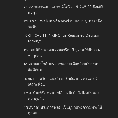
ศบค.รายงานสถานการณ์โควิด-19 วันที่ 25 มิ.ย.65
พบผู...
กทม.ชวน Walk in หรือ จองผ่าน แอปฯ QueQ "ฉีด
วัคซีน...
“CRITICAL THINKING for Reasoned Decision
Making” ...
พม.-มูลนิธิฯ-คณะธรรมจาริก เชิญร่วม “พิธีบรรพ
ชาอุปส...
MBK มอบน้ำดื่มบรรเทาความเดือดร้อนผู้ประสบ
อัคคีภัยช...
รองผู้ว่าฯ ทวิดา แนะวิทยาลัยพัฒนามหานคร วิ
เคราะห์จ...
กทม. ร่วมพิธีลงนาม MOU ผนึกกำลังป้องกันและ
ควบคุมวั...
"ชัชชาติ" ประกาศพร้อมเป็นผู้นำแห่งความหวังให้
ทุกคน...