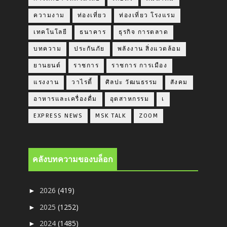
ความงาม
ท่องเที่ยว
ท่องเที่ยว โรงแรม
เทคโนโลยี
ธนาคาร
ธุรกิจ การตลาด
บทความ
ประกันภัย
พลังงาน สิ่งแวดล้อม
ยานยนต์
ราชการ
ราชการ การเมือง
แรงงาน
วาไรตี้
ศิลปะ วัฒนธรรม
สังคม
อาหารและเครื่องดื่ม
อุตสาหกรรม
เ
EXPRESS NEWS
MSK TALK
ZOOM
คลังบทความของบล็อก
2026
(419)
►
2025
(1252)
►
2024
(1485)
►