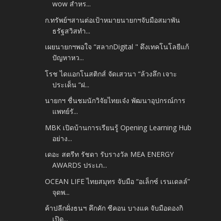
wow สำหร...
ก.ทรัพย์ฯสานต่อเป้าหมายนายกฯจับมือสมาพัน
ธรัฐสวิสทำ...
เผยนายกฯพอใจ “สลากDigital " ดึงเทคโนโลยีแก้
ปัญหาหว...
โรช ไดแอกโนสติกส์ จัดเสวนา “ล้วงลึก เจาะ
ประเด็น “ฝ...
นายกฯ ชื่นชมนักวิจัยไทยเจ๋ง พัฒนาอุปกรณ์การ
แพทย์รั...
MBK เปิดบ้านการเรียนรู้ Opening Learning Hub
อย่าง...
เดอะ สตรีท รัชดา รับรางวัล MEA ENERGY
AWARDS ประเภ...
OCEAN LIFE ไทยสมุทร จับมือ “อเล็กซ์ เรนเดลล์”
จุดพ...
ค้าปลีกฝั่งธนฯ คึกคัก ซีคอน บางแค จับมือดองกิ
เปิด...