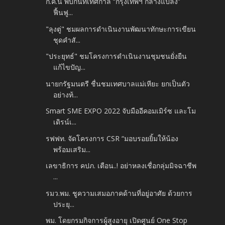
ก.ค.นี้ พบกันที่เทศกาล “กรุงเทพฯ กลางแปลง”
ฟื้นฟู...
"ลุงตู่" ชมผลการดำเนินงานพัฒนาทักษะการเขียน
ชุดคำสั...
"ประยุทธ์" ชมโครงการดำเนินงานชุมชนยั่งยืน
แก้ไขปัญ...
นายกรัฐมนตรี ชื่นชมเทศบาลแม่เหียะ ยกเป็นตัว
อย่างท้...
Smart SME EXPO 2022 จับมืออีคอมเมิร์ซ และโม
เดิรน์เ...
รฟฟท. จัดโครงการ CSR “มอบรอยยิ้มให้น้อง
พร้อมเสริม...
เลขาธิการ คปภ. เตือน..! อย่าหลงเชื่อกลุ่มมิจฉาชีพ
...
รมว.พม. ชูความเสมอภาคด้านที่อยู่อาศัย ด้วยการ
ประยุ...
พม. โดยกรมกิจการผู้สูงอายุ เปิดศูนย์ One Stop