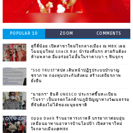
POPULAR 10
ZOOM
COMMENTS
สุกี้ตี๋น้อย เปิดสาขาใหม่ใจกลางเมือง ณ MBK เผย
โฉมมุมใหม่ Snack Bar นำร่องที่แรก สายกินต้อง
ห้ามพลาด อิ่มอร่อยไม่อั้นในราคาเบา ๆ ฟินจุกๆ
"SSO TRUST"สปส.เดินหน้าปฏิรูประบบบำนาญ
ชราภาพ กองทุนประกันสังคม สร้างเสถียรภาพ
ยั่งยืน
"นายกฯ" ยินดี UNESCO ประกาศขึ้นทะเบียน
"โนรา" เป็นมรดกโลกด้านภูมิปัญญาทางวัฒนธรรม
ที่จับต้องไม่ได้ของมนุษยชาติ
Oppa Daek ร้านอาหารเกาหลี บรรยากาศอบอุ่น
เหมือนมาทานอาหารบ้านโอปป้า เปิดสาขาใหม่
ใจกลางเมือง@MBK