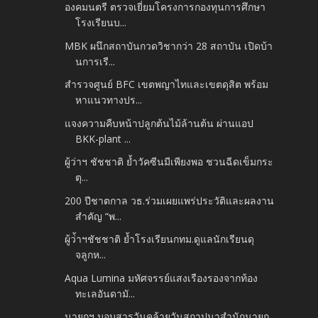
องคมนตรี ตรวจเยี่ยมโครงการกองทุนการศึกษา
โรงเรียนบ...
MBK ผนึกสถาบันกวดวิชากว่า 28 สถาบัน เปิดบ้า
นการเรี...
สำรวจศูนย์ BFC เขตพญาไทและเขตดุสิต พร้อม
หาแนวทางปร...
แจงความคืบหน้าปลูกต้นไม้ล้านต้น ผ่านแอป
BKK-plant ...
ผู้ว่าฯ ชัชชาติ ย้ำวัคซีนมีเพียงพอ ชวนฉีดเข็มกระ
ตุ...
200 ปีชาตกาล วธ.ร่วมเผยแพร่ประวัติและผลงาน
สำคัญ “พ...
ผู้ว่้าฯชัชชาติ ย้ำโรงเรียนกทม.ดูแลนักเรียนดุ
จลูกห...
Aqua Lumina มหัศจรรย์แสงเรืองรองจากท้อง
ทะเลอันดามั...
นายกฯ มอบสารวันคล้ายวันสถาปนาสำนักนายก