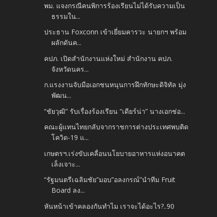
พม. แจงกรณีคนพิการร้องเรียนไม่ได้รับความเป็น
ธรรมใน...
ประธาน Foxconn เข้าเยี่ยมคารวะ นายกฯ พร้อม
ผลักดันค...
คปภ. เปิดสำนักงานแห่งใหม่ สำนักงาน คปภ.
จังหวัดนคร...
ก.แรงงานจับมือเอกชนหนุนการฝึกทักษะดิจิทัล มุ่ง
พัฒน...
“ชัยวุฒิ” รับเรื่องร้องเรียน “เดียร์น่า” นางเอกช่อ...
คณะผู้แทนไทยกลับจากราชการต่างประเทศพบติด
โควิด-19 แ...
เกษตรฯ.เร่งขับเคลื่อนนโยบายอาหารแห่งอนาคต
เล็งเจาะ...
“รัฐมนตรีเฉลิมชัย”มอบ”อลงกรณ์”นำทีม Fruit
Board ลง...
หันหน้าเข้าคลองกันทำไม เราจะได้อะไร?..90