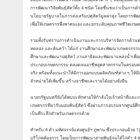
การพัฒนาวิจัยพันธุ์สัตว์ทั้ง 4 ชนิด โดยชื่นชมว่าเป็นกา
นโยบายรัฐบาลในการส่งเสริมปศุสัตว์มูลค่าสูง โดยการพ
เพื่อให้เกษตรกรพึ่งพาตนเอง และยกระดับคุณภาพชีวิตเก
รวมทั้งรับทราบการดําเนินงานและการบริหารจัดการด้านต
ทดลอง และค้นคว้า ได้แก่ งานศึกษาและพัฒนาเกษตรกรรม
ศึกษาและพัฒนาปศุสัตว์ งานสาธิตและพัฒนาแหล่งน้ำเพื่
ประกอบเกษตรกรรม ตลอดจนอาชีพอุตสาหกรรมในครอบครัว การส่
จริง พร้อมทั้งแนะนำให้มีการออกแบบผลิตภัณฑ์ต่าง ๆ ให้มีเ
จำหน่ายได้เพิ่มขึ้น สร้างอาชีพและรายได้อย่างยั่งยืน
นายกรัฐมนตรียังได้พบปะทักทายให้กำลังใจเจ้าหน้าที่และเก
เกษตรกรที่มารับมอบพันธุ์สัตว์ ซึ่งผ่านการอบรมจากศูนย์
เป็นที่ระลึกสำหรับเกษตรกรด้วย
สำหรับ 4 ดํา มหัศจรรย์แห่งศูนย์ฯ ภูพาน ซึ่งประกอบด้วย 1
บริโภคต้องการ โดยเป็นการพัฒนาสายพันธุ์จนได้ไก่ดำ 4 สา