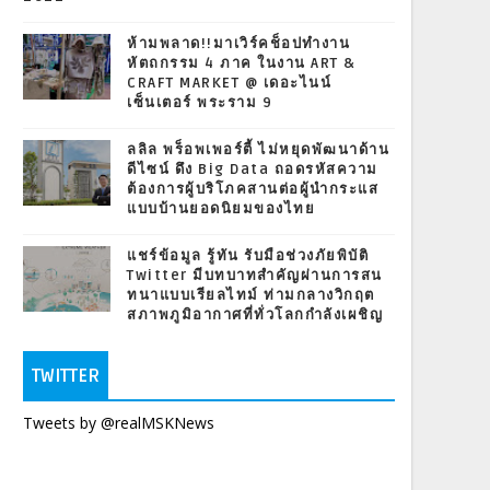
ห้ามพลาด!!มาเวิร์คช็อปทำงาน
หัตถกรรม 4 ภาค ในงาน ART &
CRAFT MARKET @ เดอะไนน์
เซ็นเตอร์ พระราม 9
ลลิล พร็อพเพอร์ตี้ ไม่หยุดพัฒนาด้าน
ดีไซน์ ดึง Big Data ถอดรหัสความ
ต้องการผู้บริโภคสานต่อผู้นำกระแส
แบบบ้านยอดนิยมของไทย
แชร์ข้อมูล รู้ทัน รับมือช่วงภัยพิบัติ
Twitter มีบทบาทสำคัญผ่านการสน
ทนาแบบเรียลไทม์ ท่ามกลางวิกฤต
สภาพภูมิอากาศที่ทั่วโลกกำลังเผชิญ
TWITTER
Tweets by @realMSKNews