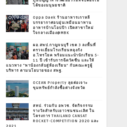
ภูมิปัญญาทางวัฒนธรรมที่จับต้องไม่
ได้ของมนุษยชาติ
Oppa Daek ร้านอาหารเกาหลี
บรรยากาศอบอุ่นเหมือนมาทาน
อาหารบ้านโอปป้า เปิดสาขาใหม่
ใจกลางเมือง@MBK
ผอ.สพป.กาญจนบุรี เขต 3 ลงพื้นที่
ตรวจเยี่ยมโรงเรียนหลุงกัง
อ.ไทรโยค พร้อมแนะนำนักเรียน 5-
11 ปี เข้ารับการฉีดวัคซีน และให้
แนวทาง “พาน้องกลับสู่ห้องเรียน” กับคณะครูผู้
บริหาร ตามนโยบายของ สพฐ.
OCEAN Property ลุยต่อเจาะ
ขุมทรัพย์กำลังซื้อต่างจังหวัด
สทป. ร่วมกับ อพวช. จัดกิจกรรม
รางวัลสำหรับเยาวชนชนะเลิศ ใน
โครงการ THAILAND CANSAT
ROCKET-COMPETITION 2020 และ
2021