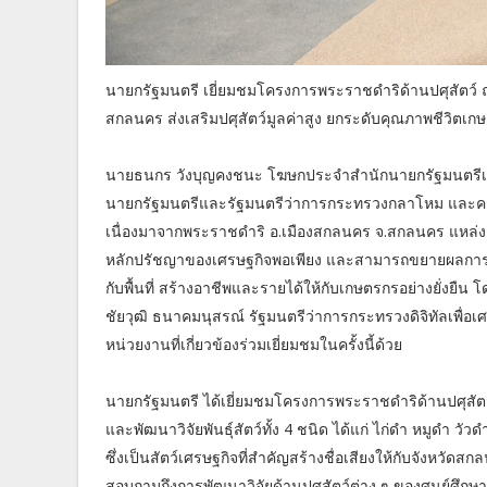
นายกรัฐมนตรี เยี่ยมชมโครงการพระราชดำริด้านปศุสัตว์ 
สกลนคร ส่งเสริมปศุสัตว์มูลค่าสูง ยกระดับคุณภาพชีวิตเกษ
นายธนกร วังบุญคงชนะ โฆษกประจำสำนักนายกรัฐมนตรีเผยว่า 
นายกรัฐมนตรีและรัฐมนตรีว่าการกระทรวงกลาโหม และคณ
เนื่องมาจากพระราชดำริ อ.เมืองสกลนคร จ.สกลนคร แหล่
หลักปรัชญาของเศรษฐกิจพอเพียง และสามารถขยายผลการศ
กับพื้นที่ สร้างอาชีพและรายได้ให้กับเกษตรกรอย่างยั่งยื
ชัยวุฒิ ธนาคมนุสรณ์ รัฐมนตรีว่าการกระทรวงดิจิทัลเพื่
หน่วยงานที่เกี่ยวข้องร่วมเยี่ยมชมในครั้งนี้ด้วย
นายกรัฐมนตรี ได้เยี่ยมชมโครงการพระราชดำริด้านปศุสัตว์
และพัฒนาวิจัยพันธุ์สัตว์ทั้ง 4 ชนิด ได้แก่ ไก่ดํา หมูดํา วัว
ซึ่งเป็นสัตว์เศรษฐกิจที่สำคัญสร้างชื่อเสียงให้กับจังหวั
สอบถามถึงการพัฒนาวิจัยด้านปศุสัตว์ต่าง ๆ ของศูนย์ศึ