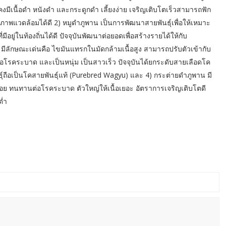
มีเนื้อดำ หนังดำ และกระดูกดำ เลี้ยงง่าย เจริญเติบโตเร็วสามารถฟัก
ภาพแวดล้อมได้ดี 2) หมูดำภูพาน เป็นการพัฒนาสายพันธุ์เพื่อให้เหมาะ
ู่ในท้องถิ่นได้ดี ปัจจุบันพัฒนาต่อยอดเพื่อสร้างรายได้ให้กับ
 มีลักษณะเด่นคือ ไขมันแทรกในมัดกล้ามเนื้อสูง สามารถปรับตัวเข้ากับ
โรคระบาด และเป็นหนุ่ม เป็นสาวเร็ว ปัจจุบันได้ยกระดับสายเลือดโค
ันธุ์ถือเป็นโคสายพันธุ์แท้ (Purebred Wagyu) และ 4) กระต่ายดำภูพาน มี
้ยงน้อย ทนทานต่อโรคระบาด ตัวใหญ่ให้เนื้อเยอะ อัตราการเจริญเติบโตดี
ต่ำ