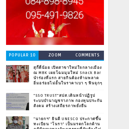
POPULAR 10
ZOOM
COMMENTS
สุกี้ตี๋น้อย เปิดสาขาใหม่ใจกลางเมือง
ณ MBK เผยโฉมมุมใหม่ Snack Bar
นำร่องที่แรก สายกินต้องห้ามพลาด
อิ่มอร่อยไม่อั้นในราคาเบา ๆ ฟินจุกๆ
"SSO TRUST"สปส.เดินหน้าปฏิรูป
ระบบบำนาญชราภาพ กองทุนประกัน
สังคม สร้างเสถียรภาพยั่งยืน
"นายกฯ" ยินดี UNESCO ประกาศขึ้น
ทะเบียน "โนรา" เป็นมรดกโลกด้าน