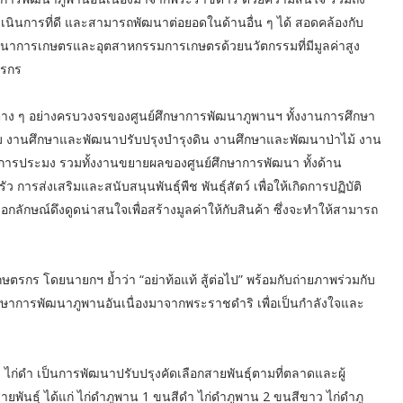
รดำเนินการที่ดี และสามารถพัฒนาต่อยอดในด้านอื่น ๆ ได้ สอดคล้องกับ
ัฒนาการเกษตรและอุตสาหกรรมการเกษตรด้วยนวัตกรรมที่มีมูลค่าสูง
ษตรกร
่าง ๆ อย่างครบวงจรของศูนย์ศึกษาการพัฒนาภูพานฯ ทั้งงานการศึกษา
 งานศึกษาและพัฒนาปรับปรุงบํารุงดิน งานศึกษาและพัฒนาป่าไม้ งาน
อการประมง รวมทั้งงานขยายผลของศูนย์ศึกษาการพัฒนา ทั้งด้าน
งเสริมและสนับสนุนพันธุ์พืช พันธุ์สัตว์ เพื่อให้เกิดการปฏิบัติ
อกลักษณ์ดึงดูดน่าสนใจเพื่อสร้างมูลค่าให้กับสินค้า ซึ่งจะทำให้สามารถ
ษตรกร โดยนายกฯ ย้ำว่า “อย่าท้อแท้ สู้ต่อไป” พร้อมกับถ่ายภาพร่วมกับ
ศึกษาการพัฒนาภูพานอันเนื่องมาจากพระราชดําริ เพื่อเป็นกำลังใจและ
) ไก่ดำ เป็นการพัฒนาปรับปรุงคัดเลือกสายพันธุ์ตามที่ตลาดและผู้
ยพันธุ์ ได้แก่ ไก่ดำภูพาน 1 ขนสีดำ ไก่ดำภูพาน 2 ขนสีขาว ไก่ดำภู