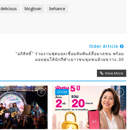
delicious
bloglovin
behance
Older Article
"อภิสิทธิ์" ร่วมงานฟุตบอลเชื่อมสัมพันธ์สื่อมวลชน พร้อม
มอบทุนให้นักกีฬาเยาวชนชุมชนห้วยขวาง..00
View More
ZOOM