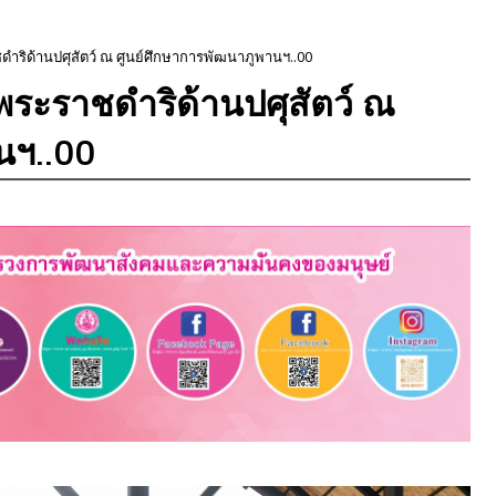
ริด้านปศุสัตว์ ณ ศูนย์ศึกษาการพัฒนาภูพานฯ..00
ระราชดำริด้านปศุสัตว์ ณ
นฯ..00