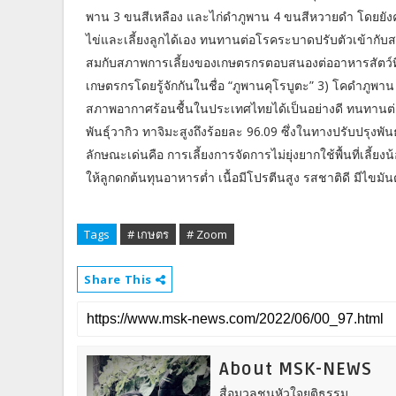
พาน 3 ขนสีเหลือง และไก่ดำภูพาน 4 ขนสีหวายดำ โดยยังคง
ไข่และเลี้ยงลูกได้เอง ทนทานต่อโรคระบาดปรับตัวเข้ากับส
สมกับสภาพการเลี้ยงของเกษตรกรตอบสนองต่ออาหารสัตว์ที่มีอย
เกษตรกรโดยรู้จักกันในชื่อ “ภูพานคุโรบูตะ” 3) โคดำภูพาน
สภาพอากาศร้อนชื้นในประเทศไทยได้เป็นอย่างดี ทนทานต่อ
พันธุ์วากิว ทาจิมะสูงถึงร้อยละ 96.09 ซึ่งในทางปรับปรุงพ
ลักษณะเด่นคือ การเลี้ยงการจัดการไม่ยุ่งยากใช้พื้นที่เลี
ให้ลูกดกต้นทุนอาหารต่ำ เนื้อมีโปรตีนสูง รสชาติดี มีไขมัน
Tags
# เกษตร
# Zoom
Share This
About MSK-NEWS
สื่อมวลชนหัวใจยุติธรรม