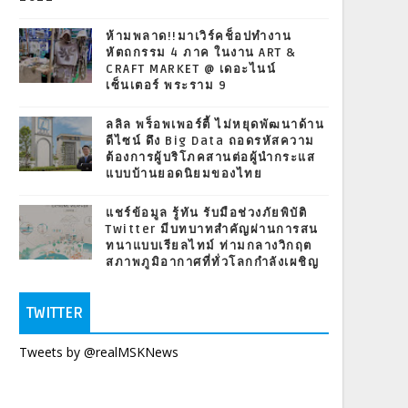
ห้ามพลาด!!มาเวิร์คช็อปทำงาน
หัตถกรรม 4 ภาค ในงาน ART &
CRAFT MARKET @ เดอะไนน์
เซ็นเตอร์ พระราม 9
ลลิล พร็อพเพอร์ตี้ ไม่หยุดพัฒนาด้าน
ดีไซน์ ดึง Big Data ถอดรหัสความ
ต้องการผู้บริโภคสานต่อผู้นำกระแส
แบบบ้านยอดนิยมของไทย
แชร์ข้อมูล รู้ทัน รับมือช่วงภัยพิบัติ
Twitter มีบทบาทสำคัญผ่านการสน
ทนาแบบเรียลไทม์ ท่ามกลางวิกฤต
สภาพภูมิอากาศที่ทั่วโลกกำลังเผชิญ
TWITTER
Tweets by @realMSKNews