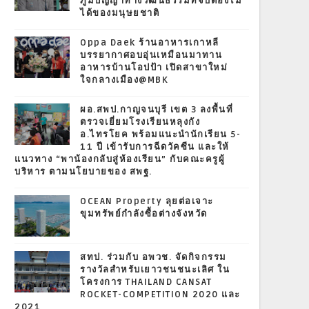
ภูมิปัญญาทางวัฒนธรรมที่จับต้องไม่
ได้ของมนุษยชาติ
Oppa Daek ร้านอาหารเกาหลี
บรรยากาศอบอุ่นเหมือนมาทาน
อาหารบ้านโอปป้า เปิดสาขาใหม่
ใจกลางเมือง@MBK
ผอ.สพป.กาญจนบุรี เขต 3 ลงพื้นที่
ตรวจเยี่ยมโรงเรียนหลุงกัง
อ.ไทรโยค พร้อมแนะนำนักเรียน 5-
11 ปี เข้ารับการฉีดวัคซีน และให้
แนวทาง “พาน้องกลับสู่ห้องเรียน” กับคณะครูผู้
บริหาร ตามนโยบายของ สพฐ.
OCEAN Property ลุยต่อเจาะ
ขุมทรัพย์กำลังซื้อต่างจังหวัด
สทป. ร่วมกับ อพวช. จัดกิจกรรม
รางวัลสำหรับเยาวชนชนะเลิศ ใน
โครงการ THAILAND CANSAT
ROCKET-COMPETITION 2020 และ
2021