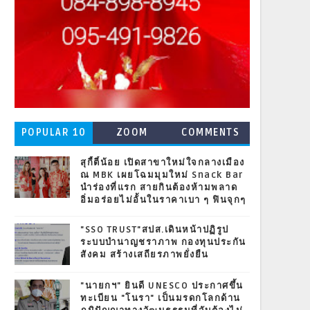
POPULAR 10
ZOOM
COMMENTS
สุกี้ตี๋น้อย เปิดสาขาใหม่ใจกลางเมือง
ณ MBK เผยโฉมมุมใหม่ Snack Bar
นำร่องที่แรก สายกินต้องห้ามพลาด
อิ่มอร่อยไม่อั้นในราคาเบา ๆ ฟินจุกๆ
"SSO TRUST"สปส.เดินหน้าปฏิรูป
ระบบบำนาญชราภาพ กองทุนประกัน
สังคม สร้างเสถียรภาพยั่งยืน
"นายกฯ" ยินดี UNESCO ประกาศขึ้น
ทะเบียน "โนรา" เป็นมรดกโลกด้าน