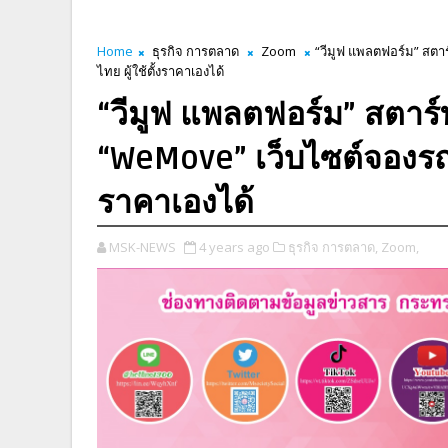
Home
ธุรกิจ การตลาด
Zoom
“วีมูฟ แพลตฟอร์ม” สตาร
ไทย ผู้ใช้ตั้งราคาเองได้
“วีมูฟ แพลตฟอร์ม” สตาร์
“WeMove” เว็บไซต์จองรถขนส
ราคาเองได้
MSK-NEWS
4 years ago
ธุรกิจ การตลาด,
Zoom,