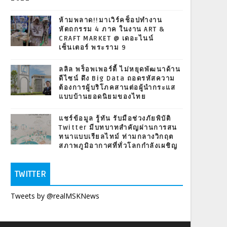
ห้ามพลาด!!มาเวิร์คช็อปทำงาน
หัตถกรรม 4 ภาค ในงาน ART &
CRAFT MARKET @ เดอะไนน์
เซ็นเตอร์ พระราม 9
ลลิล พร็อพเพอร์ตี้ ไม่หยุดพัฒนาด้าน
ดีไซน์ ดึง Big Data ถอดรหัสความ
ต้องการผู้บริโภคสานต่อผู้นำกระแส
แบบบ้านยอดนิยมของไทย
แชร์ข้อมูล รู้ทัน รับมือช่วงภัยพิบัติ
Twitter มีบทบาทสำคัญผ่านการสน
ทนาแบบเรียลไทม์ ท่ามกลางวิกฤต
สภาพภูมิอากาศที่ทั่วโลกกำลังเผชิญ
TWITTER
Tweets by @realMSKNews