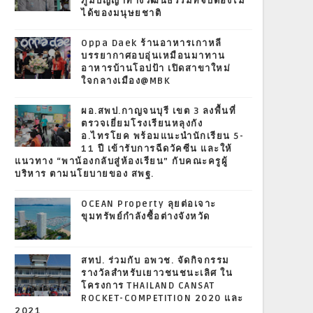
ภูมิปัญญาทางวัฒนธรรมที่จับต้องไม่
ได้ของมนุษยชาติ
Oppa Daek ร้านอาหารเกาหลี
บรรยากาศอบอุ่นเหมือนมาทาน
อาหารบ้านโอปป้า เปิดสาขาใหม่
ใจกลางเมือง@MBK
ผอ.สพป.กาญจนบุรี เขต 3 ลงพื้นที่
ตรวจเยี่ยมโรงเรียนหลุงกัง
อ.ไทรโยค พร้อมแนะนำนักเรียน 5-
11 ปี เข้ารับการฉีดวัคซีน และให้
แนวทาง “พาน้องกลับสู่ห้องเรียน” กับคณะครูผู้
บริหาร ตามนโยบายของ สพฐ.
OCEAN Property ลุยต่อเจาะ
ขุมทรัพย์กำลังซื้อต่างจังหวัด
สทป. ร่วมกับ อพวช. จัดกิจกรรม
รางวัลสำหรับเยาวชนชนะเลิศ ใน
โครงการ THAILAND CANSAT
ROCKET-COMPETITION 2020 และ
2021