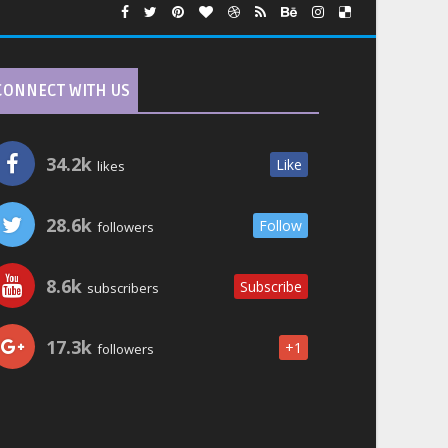
CONNECT WITH US
34.2k
Like
likes
28.6k
Follow
followers
8.6k
Subscribe
subscribers
17.3k
+1
followers