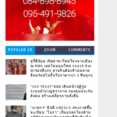
POPULAR 10
ZOOM
COMMENTS
สุกี้ตี๋น้อย เปิดสาขาใหม่ใจกลางเมือง
ณ MBK เผยโฉมมุมใหม่ Snack Bar
นำร่องที่แรก สายกินต้องห้ามพลาด
อิ่มอร่อยไม่อั้นในราคาเบา ๆ ฟินจุกๆ
"SSO TRUST"สปส.เดินหน้าปฏิรูป
ระบบบำนาญชราภาพ กองทุนประกัน
สังคม สร้างเสถียรภาพยั่งยืน
"นายกฯ" ยินดี UNESCO ประกาศขึ้น
ทะเบียน "โนรา" เป็นมรดกโลกด้าน