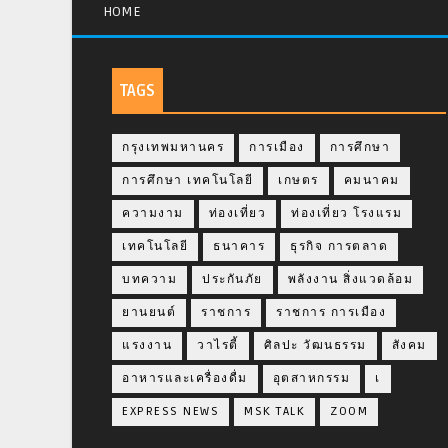
HOME
TAGS
กรุงเทพมหานคร
การเมือง
การศึกษา
การศึกษา เทคโนโลยี
เกษตร
คมนาคม
ความงาม
ท่องเที่ยว
ท่องเที่ยว โรงแรม
เทคโนโลยี
ธนาคาร
ธุรกิจ การตลาด
บทความ
ประกันภัย
พลังงาน สิ่งแวดล้อม
ยานยนต์
ราชการ
ราชการ การเมือง
แรงงาน
วาไรตี้
ศิลปะ วัฒนธรรม
สังคม
อาหารและเครื่องดื่ม
อุตสาหกรรม
เ
EXPRESS NEWS
MSK TALK
ZOOM