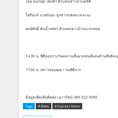
โดย ธนกฤต โต้งฟ้า ตัวแทนชาวบ้านคลิตี้
ไครียะห์ ระหมันยะ ลูกสาวแห่งทะเลจะนะ
พงษ์ศักดิ์ ต้นน้ำเพชร ตัวแทนชาวบ้านบางกลอย
14.30 น. พิธีมอบรางวัลผลงานสื่อมวลชนดีเด่นด้านสิทธิ
17.00 น. กล่าวขอบคุณ / จบพิธีการ
ข้อมูลเพิ่มเติมติดต่อ เนาวรัตน์ 089-922-9585
Tags
# สังคม
# Express News