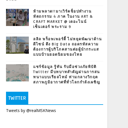
ห้ามพลาด!!มาเวิร์คช็อปทำงาน
หัตถกรรม 4 ภาค ในงาน ART &
CRAFT MARKET @ เดอะไนน์
เซ็นเตอร์ พระราม 9
ลลิล พร็อพเพอร์ตี้ ไม่หยุดพัฒนาด้าน
ดีไซน์ ดึง Big Data ถอดรหัสความ
ต้องการผู้บริโภคสานต่อผู้นำกระแส
แบบบ้านยอดนิยมของไทย
แชร์ข้อมูล รู้ทัน รับมือช่วงภัยพิบัติ
Twitter มีบทบาทสำคัญผ่านการสน
ทนาแบบเรียลไทม์ ท่ามกลางวิกฤต
สภาพภูมิอากาศที่ทั่วโลกกำลังเผชิญ
TWITTER
Tweets by @realMSKNews