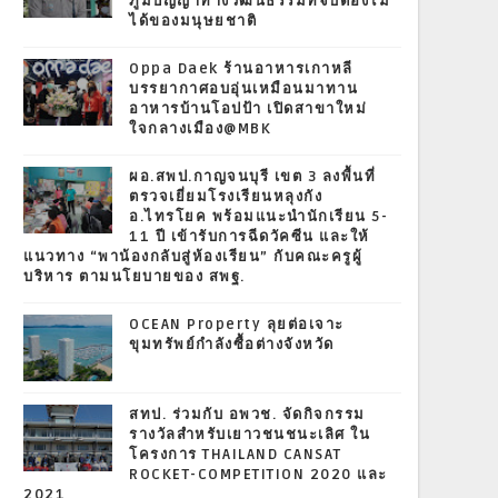
ภูมิปัญญาทางวัฒนธรรมที่จับต้องไม่
ได้ของมนุษยชาติ
Oppa Daek ร้านอาหารเกาหลี
บรรยากาศอบอุ่นเหมือนมาทาน
อาหารบ้านโอปป้า เปิดสาขาใหม่
ใจกลางเมือง@MBK
ผอ.สพป.กาญจนบุรี เขต 3 ลงพื้นที่
ตรวจเยี่ยมโรงเรียนหลุงกัง
อ.ไทรโยค พร้อมแนะนำนักเรียน 5-
11 ปี เข้ารับการฉีดวัคซีน และให้
แนวทาง “พาน้องกลับสู่ห้องเรียน” กับคณะครูผู้
บริหาร ตามนโยบายของ สพฐ.
OCEAN Property ลุยต่อเจาะ
ขุมทรัพย์กำลังซื้อต่างจังหวัด
สทป. ร่วมกับ อพวช. จัดกิจกรรม
รางวัลสำหรับเยาวชนชนะเลิศ ใน
โครงการ THAILAND CANSAT
ROCKET-COMPETITION 2020 และ
2021