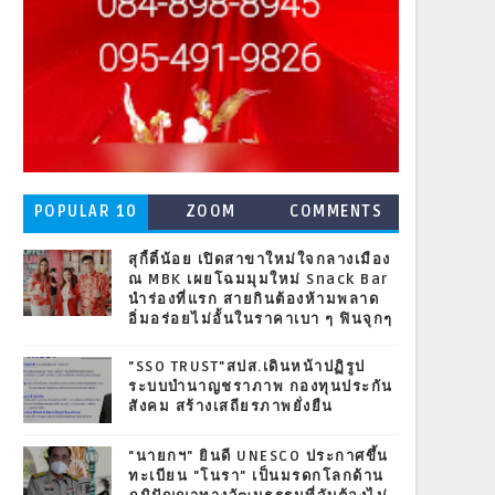
POPULAR 10
ZOOM
COMMENTS
สุกี้ตี๋น้อย เปิดสาขาใหม่ใจกลางเมือง
ณ MBK เผยโฉมมุมใหม่ Snack Bar
นำร่องที่แรก สายกินต้องห้ามพลาด
อิ่มอร่อยไม่อั้นในราคาเบา ๆ ฟินจุกๆ
"SSO TRUST"สปส.เดินหน้าปฏิรูป
ระบบบำนาญชราภาพ กองทุนประกัน
สังคม สร้างเสถียรภาพยั่งยืน
"นายกฯ" ยินดี UNESCO ประกาศขึ้น
ทะเบียน "โนรา" เป็นมรดกโลกด้าน