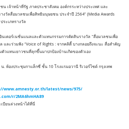
ลชน เจ้าหน้าที่รัฐ ภาคประชาสังคม องค์กรระหว่างประเทศ และ
งวัลสื่อมวลชนเพื่อสิทธิมนุษยชน ประจำปี 2564” (Media Awards
6 ประเภทรางวัล
้ อินเตอร์เนชั่นแนลและตัวแทนกรรมการตัดสินรางวัล "สื่อมวลชนเพื่อ
และร่วมฟัง “Voice of Rights : จากคลิตี้ บางกลอยถึงจะนะ สื่อสำคัญ
ตัวแทนเยาวชนที่ลุกขึ้นมาปกป้องบ้านเกิดของตัวเอง
 น. ห้องประชุมกาแล็กซี่ ชั้น 10 โรงแรมอวานี ริเวอร์ไซด์ กรุงเทพ
://www.amnesty.or.th/latest/news/975/
ce.com/r/2MA6hmHA89
ียนล่วงหน้าได้ที่นี่