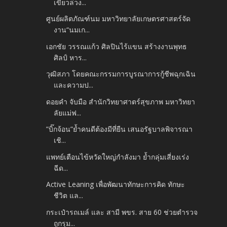
เขียวล่วง...
ศูนย์ผลิตภัณฑ์นม มหาวิทยาลัยเกษตรศาสตร์จัด
งาน“นมเก...
เอกชัย วรรณแก้ว ศิลปินไร้แขน สร้างงานพุทธ
ศิลป์ หาร...
วุฒิสภา โดยคณะกรรมการบูรณาการกู้ชีพฉุกเฉิน
และความป...
ดอยคำ จับมือ สำนักวิทยาศาตร์สุขภาพ มหาวิทยา
ลัยแม่ฟ...
”บิ๊กจ้อน”ย้ำคนดีต้องมีที่ยืน เสนอรัฐบาลพิจารณา
เชิ...
แพทย์เตือนไข้หวัดใหญ่กำลังมา ย้ำกลุ่มเสี่ยงเร่ง
ฉีด...
Active Leaning เพื่อพัฒนาทักษะการคิด ทักษะ
ชีวิต แล...
กระเป๋ารถเมล์ และ สามี พขร. สาย 60 ช่วยตำรวจ
ถูกรุม...