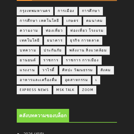
กรุงเทพมหานคร
การเมือง
การศึกษา
การศึกษา เทคโนโลยี
เกษตร
คมนาคม
ความงาม
ท่องเที่ยว
ท่องเที่ยว โรงแรม
เทคโนโลยี
ธนาคาร
ธุรกิจ การตลาด
บทความ
ประกันภัย
พลังงาน สิ่งแวดล้อม
ยานยนต์
ราชการ
ราชการ การเมือง
แรงงาน
วาไรตี้
ศิลปะ วัฒนธรรม
สังคม
อาหารและเครื่องดื่ม
อุตสาหกรรม
เ
EXPRESS NEWS
MSK TALK
ZOOM
คลังบทความของบล็อก
2026
(419)
►