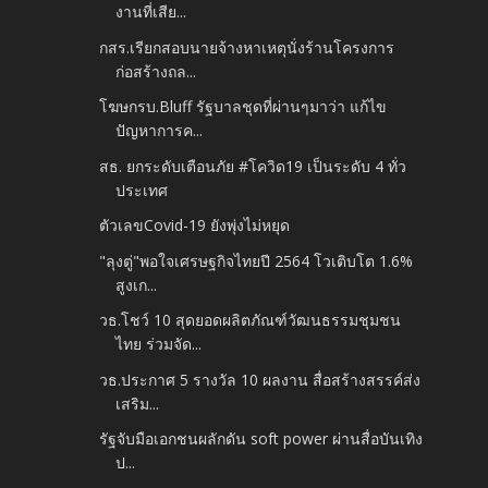
งานที่เสีย...
กสร.เรียกสอบนายจ้างหาเหตุนั่งร้านโครงการ
ก่อสร้างถล...
โฆษกรบ.Bluff รัฐบาลชุดที่ผ่านๆมาว่า แก้ไข
ปัญหาการค...
สธ. ยกระดับเตือนภัย #โควิด19 เป็นระดับ 4 ทั่ว
ประเทศ
ตัวเลขCovid-19 ยังพุ่งไม่หยุด
"ลุงตู่"พอใจเศรษฐกิจไทยปี 2564 โวเติบโต 1.6%
สูงเก...
วธ.โชว์ 10 สุดยอดผลิตภัณฑ์วัฒนธรรมชุมชน
ไทย ร่วมจัด...
วธ.ประกาศ 5 รางวัล 10 ผลงาน สื่อสร้างสรรค์ส่ง
เสริม...
รัฐจับมือเอกชนผลักดัน soft power ผ่านสื่อบันเทิง
ป...