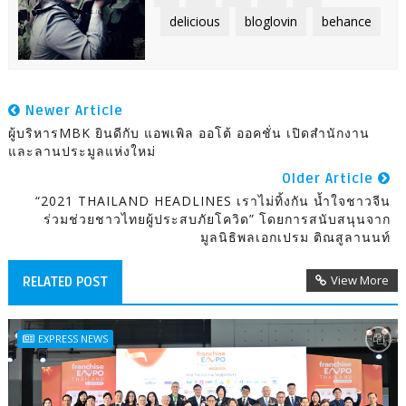
delicious
bloglovin
behance
Newer Article
ผู้บริหารMBK ยินดีกับ แอพเพิล ออโต้ ออคชั่น เปิดสำนักงาน
และลานประมูลแห่งใหม่
Older Article
“2021 THAILAND HEADLINES เราไม่ทิ้งกัน น้ำใจชาวจีน
ร่วมช่วยชาวไทยผู้ประสบภัยโควิด” โดยการสนับสนุนจาก
มูลนิธิพลเอกเปรม ติณสูลานนท์
View More
RELATED POST
EXPRESS NEWS