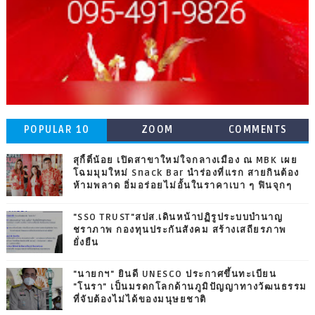
POPULAR 10
ZOOM
COMMENTS
สุกี้ตี๋น้อย เปิดสาขาใหม่ใจกลางเมือง ณ MBK เผย
โฉมมุมใหม่ Snack Bar นำร่องที่แรก สายกินต้อง
ห้ามพลาด อิ่มอร่อยไม่อั้นในราคาเบา ๆ ฟินจุกๆ
"SSO TRUST"สปส.เดินหน้าปฏิรูประบบบำนาญ
ชราภาพ กองทุนประกันสังคม สร้างเสถียรภาพ
ยั่งยืน
"นายกฯ" ยินดี UNESCO ประกาศขึ้นทะเบียน
"โนรา" เป็นมรดกโลกด้านภูมิปัญญาทางวัฒนธรรม
ที่จับต้องไม่ได้ของมนุษยชาติ