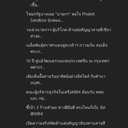
เชื้อ...
โฆษกรัฐบาลเผย "นายกฯ" พอใจ Phuket
Sandbox นักท่องเ...
วงเสวนาสภาฯ ผู้บริโภค ค้านต่อสัญญาสายสีเขียว
ห่วงผ...
เมล็ดพันธุ์ตราศรแดงทูลเกล้าฯ ถวายเงิน สมเด็จ
พระก...
10 ปี ศูนย์วัฒนธรรมแห่งประเทศจีน ณ กรุงเทพฯ
ทศวรร...
เติมเต็มมื้อสายวันอาทิตย์อย่างมีสไตล์ กับตำนา
นบุฟเ...
คณะผู้บริหารธุรกิจในเครือMBK ต้อนรับ ททท.
และ กลุ่...
ชี้เป้า 3 ร้านทำผม ช่างฝีมือดี ทรงไหนก็เป๊ะ ปัง!
@MBK
เปิดความจริง!!คัดค้านต่อสัญญาสัมปทานสายสี