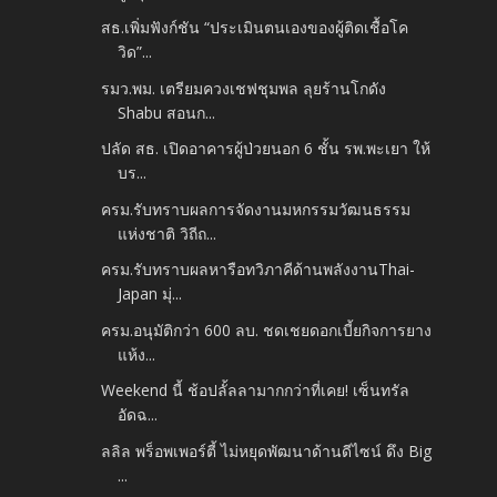
สธ.เพิ่มฟังก์ชัน “ประเมินตนเองของผู้ติดเชื้อโค
วิด”...
รมว.พม. เตรียมควงเชฟชุมพล ลุยร้านโกดัง
Shabu สอนก...
ปลัด สธ. เปิดอาคารผู้ป่วยนอก 6 ชั้น รพ.พะเยา ให้
บร...
ครม.รับทราบผลการจัดงานมหกรรมวัฒนธรรม
แห่งชาติ วิถีถ...
ครม.รับทราบผลหารือทวิภาคีด้านพลังงานThai-
Japan มุ่...
ครม.อนุมัติกว่า 600 ลบ. ชดเชยดอกเบี้ยกิจการยาง
แห้ง...
Weekend นี้ ช้อปลั้ลลามากกว่าที่เคย! เซ็นทรัล
อัดฉ...
ลลิล พร็อพเพอร์ตี้ ไม่หยุดพัฒนาด้านดีไซน์ ดึง Big
...