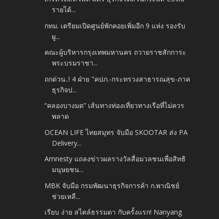
รายได้...
กทม. เตรียมเปิดศูนย์พักคอยเพิ่มอีก 9 แห่ง รองรับ
ผู...
คณะผู้บริหารกรุงเทพมหานคร ถวายราชสักการะ
พระบรมราชา...
ถกด่วน..! 4 ฝ่าย "คปภ.-กระทรวงสาธารณสุข-ภาค
ธุรกิจป...
“คลองบางมด” เส้นทางท่องเที่ยวทางเรือที่ไม่ควร
พลาด
OCEAN LIFE ไทยสมุทร จับมือ SKOOTAR ส่ง PA
Delivery...
Amnesty แถลงข่าวผลรางวัลสื่อมวลชนเพื่อสิทธิ
มนุษยชน...
MBK จับมือ กรมพัฒนาธุรกิจการค้า ก.พาณิชย์
ช่วยเหลื...
เรียบ ง่าย สไตล์ธรรมดา กับครั้งแรก! Nanyang