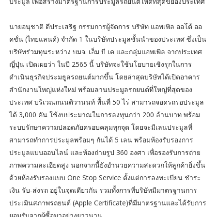
ประมูล เพื่อสร้างมาตรฐานการประมูลรถยนต์ให้ดีที่สุดขยองประเทศ
นายอนุชาติ ดีประเสริฐ กรรมการผู้จัดการ บริษัท แอพเพิล ออโต้ ออ
คชั่น (ไทยแลนด์) จำกัด 1 ในบริษัทประมูลชั้นนำของประเทศ ซึ่งเป็น
บริษัทร่วมทุนระหว่าง บมจ. เอ็ม บี เค และกลุ่มแอพเพิล จากประเทศ
ญี่ปุ่น เปิดเผยว่า ในปี 2565 นี้ บริษัทจะใช้นโยบายเชิงรุกในการ
ดำเนินธุรกิจประมธูลรถยนต์มากขึ้น โดยล่าสุดบริษัทได้เปิดอาคาร
สำนักงานใหญ่แห่งใหม่ พร้อมลานประมูลรถยนต์ที่ใหญ่ที่สุดของ
ประเทศ บริเวณถนนติวานนท์ พื้นที่ 50 ไร่ สามารถจอดรถรอประมูล
ได้ 3,000 คัน ใช้งบประมาณในการลงทุนกว่า 200 ล้านบาท พร้อม
ระบบรักษาความปลอดภัยครอบคลุมทุกจุด โดยจะมีเลนประมูลที่
สามารถทำการประมูลพร้อมๆ กันได้ 5 เลน พร้อมห้องรับรองการ
ประมูลแบบออนไลน์ และห้องถ่ายรูป 360 องศา เพื่อรองรับการถ่าย
ภาพความละเอียดสูง นอกจากนี้ยังอำนวยความสะดวกให้ลูกค้ายิ่งขึ้น
ด้วยห้องรับรองแบบ One Stop Service ตั้งแต่การลงทะเบียน ชำระ
เงิน รับ-ส่งรถ อยู่ในจุดเดียวกัน รวมทั้งการที่บริษัทมีมาตรฐานการ
ประเมินสภาพรถยนต์ (Apple Certificate)ที่มีมาตรฐานและได้รับการ
ยอมรับจากผู้ซื้อมาอย่างยาวนาน