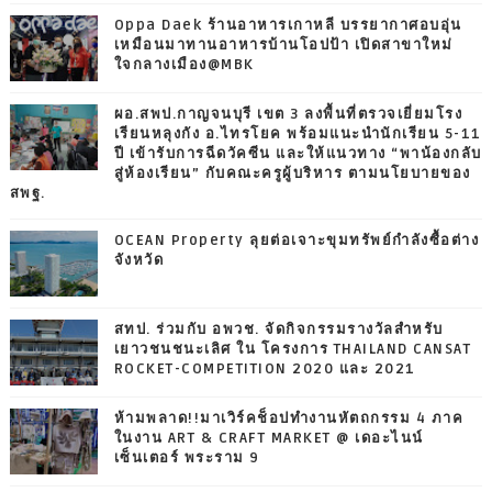
Oppa Daek ร้านอาหารเกาหลี บรรยากาศอบอุ่น
เหมือนมาทานอาหารบ้านโอปป้า เปิดสาขาใหม่
ใจกลางเมือง@MBK
ผอ.สพป.กาญจนบุรี เขต 3 ลงพื้นที่ตรวจเยี่ยมโรง
เรียนหลุงกัง อ.ไทรโยค พร้อมแนะนำนักเรียน 5-11
ปี เข้ารับการฉีดวัคซีน และให้แนวทาง “พาน้องกลับ
สู่ห้องเรียน” กับคณะครูผู้บริหาร ตามนโยบายของ
สพฐ.
OCEAN Property ลุยต่อเจาะขุมทรัพย์กำลังซื้อต่าง
จังหวัด
สทป. ร่วมกับ อพวช. จัดกิจกรรมรางวัลสำหรับ
เยาวชนชนะเลิศ ใน โครงการ THAILAND CANSAT
ROCKET-COMPETITION 2020 และ 2021
ห้ามพลาด!!มาเวิร์คช็อปทำงานหัตถกรรม 4 ภาค
ในงาน ART & CRAFT MARKET @ เดอะไนน์
เซ็นเตอร์ พระราม 9