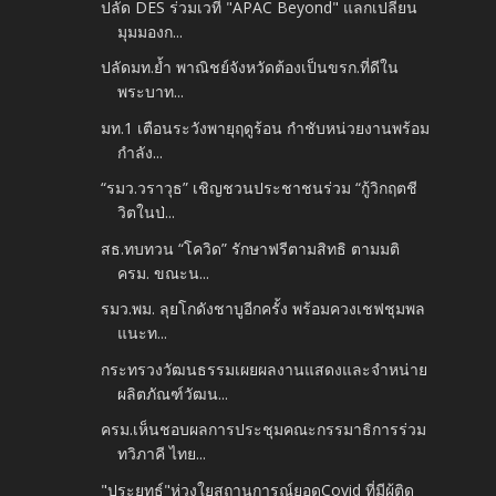
ปลัด DES ร่วมเวที "APAC Beyond" แลกเปลี่ยน
มุมมองก...
ปลัดมท.ย้ำ พาณิชย์จังหวัดต้องเป็นขรก.ที่ดีใน
พระบาท...
มท.1 เตือนระวังพายุฤดูร้อน กำชับหน่วยงานพร้อม
กำลัง...
“รมว.วราวุธ” เชิญชวนประชาชนร่วม “กู้วิกฤตชี
วิตในป่...
สธ.ทบทวน “โควิด” รักษาฟรีตามสิทธิ ตามมติ
ครม. ขณะน...
รมว.พม. ลุยโกดังชาบูอีกครั้ง พร้อมควงเชฟชุมพล
แนะท...
กระทรวงวัฒนธรรมเผยผลงานแสดงและจำหน่าย
ผลิตภัณฑ์วัฒน...
ครม.เห็นชอบผลการประชุมคณะกรรมาธิการร่วม
ทวิภาคี ไทย...
"ประยุทธ์"ห่วงใยสถานการณ์ยอดCovid ที่มีผู้ติด