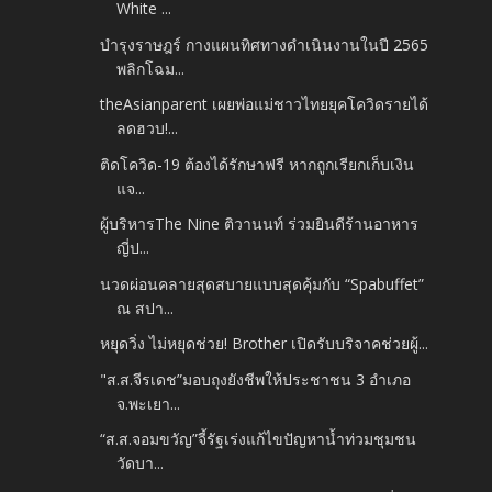
White ...
บำรุงราษฎร์ กางแผนทิศทางดำเนินงานในปี 2565
พลิกโฉม...
theAsianparent เผยพ่อแม่ชาวไทยยุคโควิดรายได้
ลดฮวบ!...
ติดโควิด-19 ต้องได้รักษาฟรี หากถูกเรียกเก็บเงิน
แจ...
ผู้บริหารThe Nine ติวานนท์ ร่วมยินดีร้านอาหาร
ญี่ป...
นวดผ่อนคลายสุดสบายแบบสุดคุ้มกับ “Spabuffet”
ณ สปา...
หยุดวิ่ง ไม่หยุดช่วย! Brother เปิดรับบริจาคช่วยผู้...
"ส.ส.จีรเดช”มอบถุงยังชีพให้ประชาชน 3 อำเภอ
จ.พะเยา...
“ส.ส.จอมขวัญ”จี้รัฐเร่งแก้ไขปัญหาน้ำท่วมชุมชน
วัดบา...