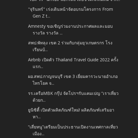
"จุรินทร์" เร่งเดินหน้าจัดอบรมโครงการ From
Gen Z t...
Amnesty ขอเชิญร่วมงานประกาศผลและมอบ
รางวัล รางวัล ...
สพป.พัทลุง เขต 2 ร่วมกับกลุ่มยุวเกษตรกร โรง
เรียนบ้...
Airbnb เปิดตัว Thailand Travel Guide 2022 ครั้ง
แรก...
ผอ.สพป.กาญจนบุรี เขต 3 เยี่ยมคารวะนายอำเภอ
ไทรโยค จ...
รร.เครือMBK กรุ๊ป จัดโปรฯรับแคมเปญ “เราเที่ยว
ด้วยก...
ยูนิซิตี้ เปิดตัวผลิตภัณฑ์ใหม่! ผลิตภัณฑ์เสริมอา
หา...
“เสี่ยหนู”เตรียมเป็นประธานเปิดงานเทศกาลเที่ยว
เมือง...