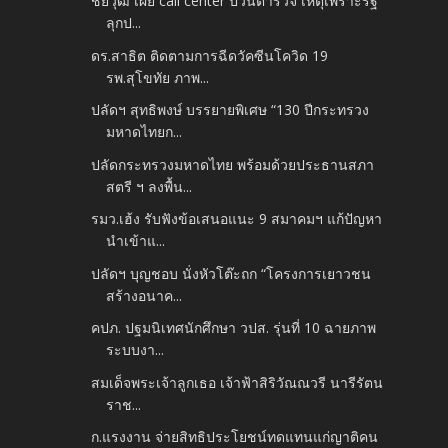
ชัยวุฒิ เผย call center ป่วนตำรวจ เหตุเพราะรัฐ
ลุกป...
ดร.สาธิต ติดตามการฉีดวัคซีนโควิด 19
รพ.สุโขทัย ภาพ...
ปลัดฯ สุทธิพงษ์ บรรยายพิเศษ “130 ปีกระทรวง
มหาดไทยก...
ปลัดกระทรวงมหาดไทย พร้อมด้วยประธานสภา
สตรี ฯ ลงพื้น...
รมว.เฮ้ง รับฟังข้อเสนอแนะ 9 สมาคมฯ แก้ปัญหา
นำเข้าแ...
ปลัดฯ บุญชอบ นั่งหัวโต๊ะถก “โครงการเยาวชน
สร้างอนาค...
คปภ. ปฐมนิเทศนักศึกษา วปส. รุ่นที่ 10 ฉายภาพ
ระบบงา...
สมเด็จพระเจ้าลูกเธอ เจ้าฟ้าสิริวัณณวรี นารีรัตน
ราช...
ก.แรงงาน จ่ายสิทธิประโยชน์ทดแทนแก่ญาติคน