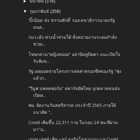
มีนาคม
(378)
►
กุมภาพันธ์
(358)
▼
‘บิ๊กป้อม’ ส่ง ‘ธรรมศักดิ์’ รองเลขาธิการนายกรัฐ
มนต...
รมว.เฮ้ง ห่วงน้ำท่วมใต้ สั่งหน่วยงานระดมกำลัง
ช่วยเ...
โฆษกสวน“หญิงหน่อย” อย่าปิดหูปิดตา แนะเปิดใจ
รับฟังข...
รัฐ.เผยยอดจ่ายโครงการลดค่าครองชีพของรัฐ “พุ่ง
แล้วก...
“วีมูฟ แพลตฟอร์ม” สตาร์ทอัพไทย บุกตลาดขนส่ง
เปิดต...
พม. จัดงานวันสตรีสากล ประจำปี 2565 ภายใต้
แนวคิด “...
Covid เพิ่มขึ้น 22,311 ราย ในรอบ 24 ชม.ที่ผ่าน
มา"น...
เกรท เทสท์ เพ็ท แคร์ ธุรกิจโตสวนกระแส Covid