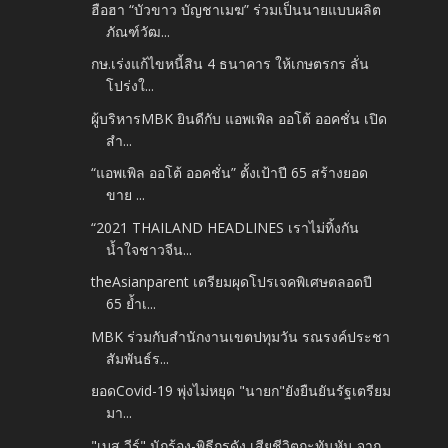
ฮือฮา “บัวขาว บัญชาเมฆ” ร่วมเป็นนายแบบผลิต
ภัณฑ์วัฒ...
กษ.เร่งแก้ไขหนี้สิน 4 ธนาคาร ให้เกษตรกร ลั่น
โปร่งใ...
ผู้บริหารMBK ยินดีกับ แอพเพิล ออโต้ ออคชั่น เปิด
สำ...
“แอพเพิล ออโต้ ออคชั่น” ตั้งเป้าปี 65 สร้างยอด
ขาย ...
“2021 THAILAND HEADLINES เราไม่ทิ้งกัน
น้ำใจชาวจีน...
theAsianparent เตรียมผุดโปรเจคพิเศษตลอดปี
65 ย้ำเ...
MBK ร่วมกับสำนักงานเขตปทุมวัน รณรงค์ประชา
สัมพันธ์ร...
ยอดCovid-19 พุ่งไม่หยุด "นายก"ยังยืนยันรัฐเตรียม
มา...
"เบส วีร์" นักร้อง-พิธีกรดัง เสียชีวิตกะทันหัน จาก...