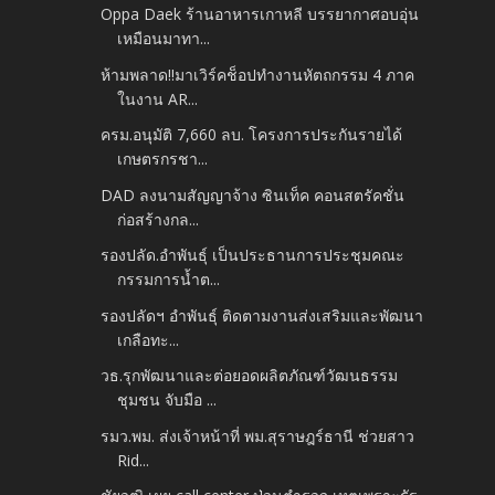
Oppa Daek ร้านอาหารเกาหลี บรรยากาศอบอุ่น
เหมือนมาทา...
ห้ามพลาด!!มาเวิร์คช็อปทำงานหัตถกรรม 4 ภาค
ในงาน AR...
ครม.อนุมัติ 7,660 ลบ. โครงการประกันรายได้
เกษตรกรชา...
DAD ลงนามสัญญาจ้าง ซินเท็ค คอนสตรัคชั่น
ก่อสร้างกล...
รองปลัด.อำพันธุ์ เป็นประธานการประชุมคณะ
กรรมการน้ำต...
รองปลัดฯ อำพันธุ์ ติดตามงานส่งเสริมและพัฒนา
เกลือทะ...
วธ.รุกพัฒนาและต่อยอดผลิตภัณฑ์วัฒนธรรม
ชุมชน จับมือ ...
รมว.พม. ส่งเจ้าหน้าที่ พม.สุราษฎร์ธานี ช่วยสาว
Rid...